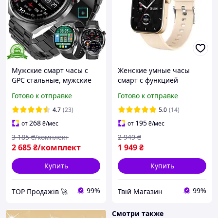
Мужские смарт часы с
Женские умные часы
GPC стальные, мужские
смарт с функцией
часы с nfc
разговора , Умные часы и
Готово к отправке
Готово к отправке
водонепроницаемые
фитнес-браслеты
AMOLED-дисплеем и
спортивные
4.7
(23)
5.0
(14)
шагомером
268
195
от
₴
/мес
от
₴
/мес
3 185
₴/комплект
2 949
₴
2 685
₴/комплект
1 949
₴
Купить
Купить
99%
99%
TOP Продажів 🚀
Твій Магазин
Смотри также