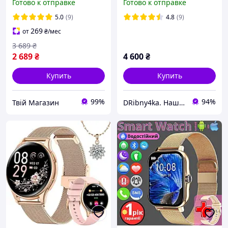
Готово к отправке
Готово к отправке
смарт часы для андроида
и айфона с 3 ремешками
5.0
(9)
4.8
(9)
269
от
₴
/мес
3 689
₴
2 689
₴
4 600
₴
Купить
Купить
99%
94%
Твій Магазин
DRibny4ka. Наш розвиток - Ваша економія