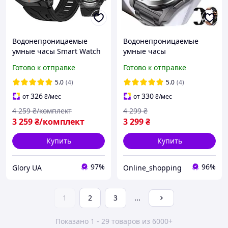
Водонепроницаемые
Водонепроницаемые
умные часы Smart Watch
умные часы
с компасом gps
влагозащищенные с GPS
Готово к отправке
Готово к отправке
тонометром мужские
мужские смарт можно
смарт мерять давление с
звонить мерять
5.0
(4)
5.0
(4)
барометром
температуру давление
326
330
от
₴
/мес
от
₴
/мес
4 259
₴/комплект
4 299
₴
3 259
₴/комплект
3 299
₴
Купить
Купить
97%
96%
Glory UA
Online_shopping
1
2
3
...
Показано 1 - 29 товаров из 6000+