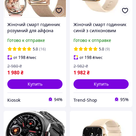
Жіночий смарт годинник
Жіночий смарт годинник
розумний для айфона
синій з силіконовим
андроїда водонепроникні
ремінцем для андроїд та
Готово к отправке
Готово к отправке
круглий якісний з
айфон водонепроникний
можливістю дзвінків топ
з динаміком квадратни
5.0
(16)
5.0
(9)
198
198
от
₴
/мес
от
₴
/мес
2 980
₴
2 982
₴
1 980
₴
1 982
₴
Купить
Купить
94%
95%
Kiosok
Trend-Shop