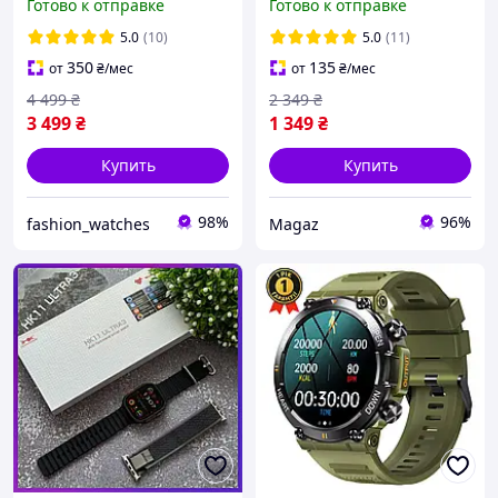
Готово к отправке
Готово к отправке
smart watch которые
крокоміром для контролю
меряют пульс и давление
здоров'я квадратний
5.0
(10)
5.0
(11)
350
135
от
₴
/мес
от
₴
/мес
4 499
₴
2 349
₴
3 499
₴
1 349
₴
Купить
Купить
98%
96%
fashion_watches
Magaz