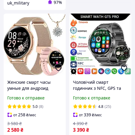
97%
uk_military
Женские смарт часы
Чоловічий смарт
умные для андроид
годинник з NFC, GPS та
айфона эпл
компасом, круглий
Готово к отправке
Готово к отправке
водонепроницаемые с
розумний з динаміком і
круглым циферблатом
мікрофоном для андроід
5.0
(8)
4.8
(25)
металл качественные
та iOS
258
339
от
₴
/мес
от
₴
/мес
3 580
₴
4 390
₴
2 580
₴
3 390
₴