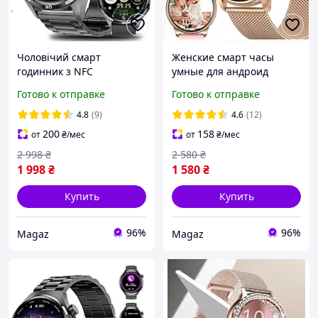
Чоловічий смарт
Женские смарт часы
годинник з NFC
умные для андроид
підтримкою дзвінків та
айфона эпл
Готово к отправке
Готово к отправке
виміром тиску, круглий
водонепроницаемые
крокомір для контролю
красивые Smart watch
4.8
(9)
4.6
(12)
здоров'я
для фитнеса оригинал
200
158
от
₴
/мес
от
₴
/мес
2 998
₴
2 580
₴
1 998
₴
1 580
₴
Купить
Купить
96%
96%
Magaz
Magaz