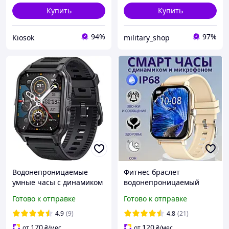
Купить
Купить
94%
97%
Kiosok
military_shop
Водонепроницаемые
Фитнес браслет
умные часы с динамиком
водонепроницаемый
тонометром мужские
меряет давление
Готово к отправке
Готово к отправке
смарт watch стильные
женские умные смарт
мерять давление
часы с динамиком для
4.9
(9)
4.8
(21)
ударостойкие
андроида и айфона
170
120
от
₴
/мес
от
₴
/мес