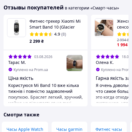
Отзывы покупателей
в категории «Смарт-часы»
Фитнес-трекер Xiaomi Mi
Женски
Smart Band 10 (Glacier
сенсор
Silver)
сменн
4.9
(8)
Смарт-
2 994
₴
2 299
₴
,Смарт
1 994
₴
часы д
03.08.2026
18.07
Тарас М.
Олена К.
Куплено на Prom.ua
Куплено на Prom.
Ціна якість
Гарна якість за 
Користуюся Mi Band 10 вже кілька
Я очень довольна
тижнів і повністю задоволений
что самое больш
покупкою. Браслет легкий, зручний,
это когда отход
майже не відчувається на руці
дистанцию, что 
навіть під час сну. Екран яскравий і
не будут подключ
Смотри также
добре читається на сонці, а заряд
автоматически п
батареї тримається дуже довго.
вообще очень бо
Особливо подобається точний
10 😉
Часы Apple Watch
Часы garmin
Фитнес часы