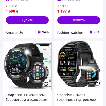
2 698
₴
2 197
₴
1 698
₴
1 197
₴
Купить
Купить
94%
98%
AmazonUA
fashion_watches
Смарт часы с компасом
Чоловічий смарт
барометром и голосовым
годинник з підтримкою
помощником умные
дзвінків та виміром тиску,