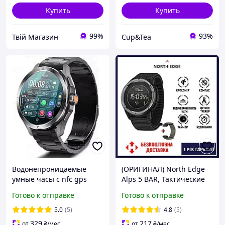
Купить
Купить
99%
93%
Твій Магазин
Cup&Tea
Водонепроницаемые
(ОРИГИНАЛ) North Edge
умные часы с nfc gps
Alps 5 BAR, Тактические
Smart Watch
водостойкие часы с
Готово к отправке
Готово к отправке
классические с
компасом, 2 ремешка в
тонометром мужские
комплекте
5.0
(5)
4.8
(5)
смарт мерять давление
329
217
от
₴
/мес
от
₴
/мес