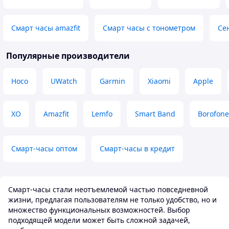
підрахунок кроків, контроль пульсу
Преимущества
та моніторинг сну. Під час
Самое больше ,ч
тренувань браслет допомагає
понравилось это 
Смарт часы amazfit
Смарт часы с тонометром
Се
відстежувати активність і мотивує
хочешь сфотогра
більше рухатися. Також зручно
телефон обычно 
отримувати сповіщення про
вытянутую руку 
Популярные производители
дзвінки та повідомлення прямо на
кнопку, чтобы сф
зап’ястя. За свою ціну Mi Band 10 —
здесь огромный 
Hoco
UWatch
Garmin
Xiaomi
Apple
чудовий фітнес-браслет із великою
или держишь в р
кількістю корисних функцій.
нажимаешь на ча
Рекомендую всім, хто хоче стежити
из 10 😉
за своїм здоров’ям та активністю
XO
Amazfit
Lemfo
Smart Band
Borofone
Недостатки
без зайвих витрат.
Громковатая виб
Преимущества
самом минимум. Н
Все що в ньому є то кожної деталі
Смарт-часы оптом
Смарт-часы в кредит
Недостатки
Немає недоліків
Смарт-часы стали неотъемлемой частью повседневной
жизни, предлагая пользователям не только удобство, но и
множество функциональных возможностей. Выбор
подходящей модели может быть сложной задачей,