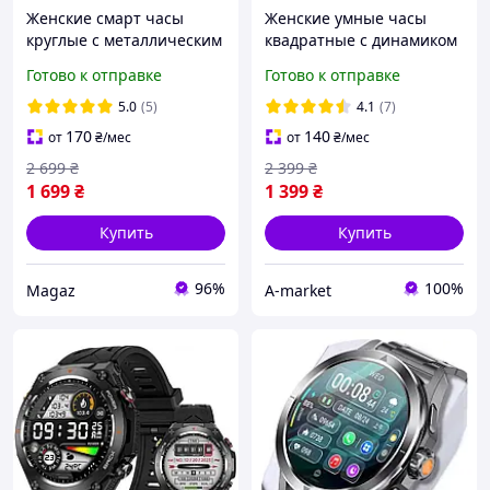
Женские смарт часы
Женские умные часы
круглые с металлическим
квадратные с динамиком
браслетом с функцией
и микрофоном
Готово к отправке
Готово к отправке
разговора лучшие для
водонепроницаемые
андроид айфона фитнес
меряют давления smart
5.0
(5)
4.1
(7)
watch с ярким экраном
170
140
от
₴
/мес
от
₴
/мес
2 699
₴
2 399
₴
1 699
₴
1 399
₴
Купить
Купить
96%
100%
Magaz
A-market