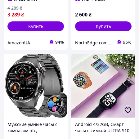
4 289
₴
3 289
₴
2 600
₴
Купить
Купить
94%
95%
AmazonUA
NorthEdge.com.ua - Інтернет магазин оригінальних спортивних, тактичних та смарт годинників
Мужские умные часы с
Android 4/32GB, Смарт
компасом nfc,
часы с симкой ULTRA S10
водонепроницаемые
(CD12) AMOLED, 5G связь