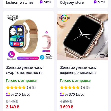
98%
97%
fashion_watches
Odyssey_store
Женские умные часы
Женские умные часы
смарт с возможность
водонепроницаемые
звонков , Умные часы и
Smart watch с хорошей
Готово к отправке
Готово к отправке
фитнес-браслеты для
автономностью смарт
андроида и айфона
часы со звонком чтобы
5.0
(8)
5.0
(5)
звонить
215
370
от
₴
/мес
от
₴
/мес
3 149
₴
4 699
₴
2 149
₴
3 699
₴