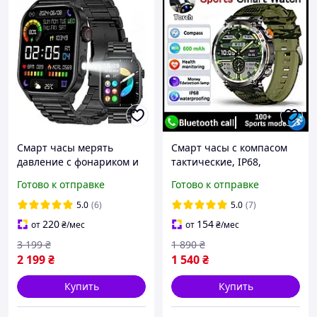
Смарт часы мерять
Смарт часы с компасом
давление с фонариком и
тактические, IP68,
динамиком для
фонарь, экран 1,7'' HD,
Готово к отправке
Готово к отправке
разговора,
батарея 600 мАч
многофункциональный
5.0
(6)
5.0
(7)
умный bluetoot smart
220
154
от
₴
/мес
от
₴
/мес
3 199
₴
1 890
₴
2 199
₴
1 540
₴
Купить
Купить