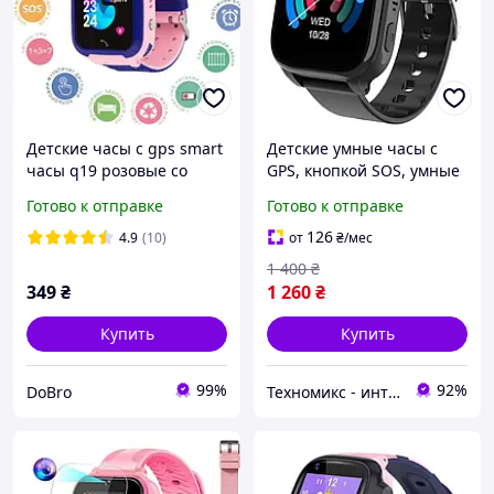
Детские часы с gps smart
Детские умные часы с
часы q19 розовые со
GPS, кнопкой SOS, умные
встроенной камерой
часы для детей DH26-
Готово к отправке
Готово к отправке
Смарт часы для андроид
BLACK-2
Водонепроницаемые
126
4.9
(10)
от
₴
/мес
умные
1 400
₴
349
₴
1 260
₴
Купить
Купить
99%
92%
DoBro
Техномикс - интернет - магазин качественной техники, электроники и других товаров для дома и работы