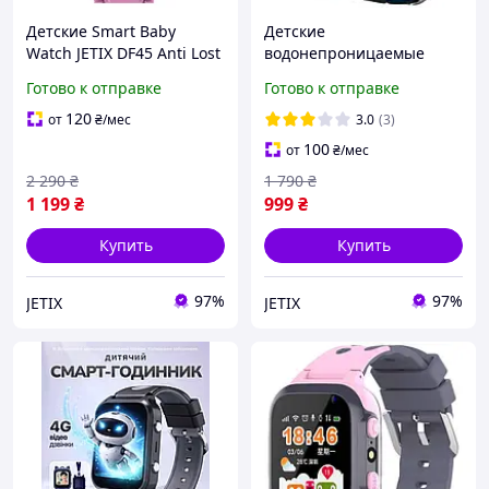
Детские Smart Baby
Детские
Watch JETIX DF45 Anti Lost
водонепроницаемые
Edition
смарт-часы с GPS JETIX
Готово к отправке
Готово к отправке
водонепроницаемые
DF22 Light Edition
часы телефон для
оригинальные с
120
от
₴
/мес
3.0
(3)
ребенка (Pink)
телефоном и камерой
100
от
₴
/мес
(Blue)
2 290
₴
1 790
₴
1 199
₴
999
₴
Купить
Купить
97%
97%
JETIX
JETIX