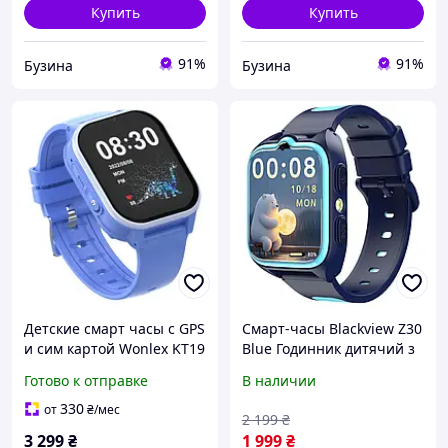
Купить
Купить
91%
91%
Бузина
Бузина
Детские смарт часы с GPS
Смарт-часы Blackview Z30
и сим картой Wonlex KT19
Blue Годинник дитячий з
Pro MAX, умные часы с
GPS (6931548323822)
Готово к отправке
В наличии
термометром,видеопросл
ушкой, звонками
330
от
₴
/мес
2 199
₴
3 299
₴
1 999
₴