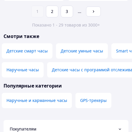
1
2
3
...
Показано 1 - 29 товаров из 3000+
Смотри также
Детские смарт часы
Детские умные часы
Smart 
Наручные часы
Детские часы с программой отслежив
Популярные категории
Наручные и карманные часы
GPS-трекеры
Покупателям