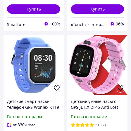
Купить
Купить
100%
96%
Smarture
«Touch» - інтернет-магазин електроніки та гаджетів
Детские смарт часы-
Детские умные часы с
телефон GPS Wonlex KT19
GPS JETIX DF45 Anti Lost
Pro Blue с прослушкой,
Edition с телефоном,
Готово к отправке
Готово к отправке
видеозвонком, сим
камерой и Wi-Fi (Pink)
картой и защитным
330
от
₴
/мес
5.0
(2)
стеклом