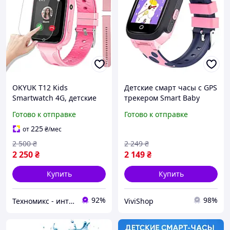
OKYUK T12 Kids
Детские смарт часы с GPS
Smartwatch 4G, детские
трекером Smart Baby
часы
Watch Y95H 4G розовый
Готово к отправке
Готово к отправке
водонепроницаемые с
наручный телефон для
GPS, голосовой чат,
безопасности ребенка
225
от
₴
/мес
видеочат, будильник, WiFi
2 500
₴
2 249
₴
наручные часы
2 250
₴
2 149
₴
Купить
Купить
92%
98%
Техномикс - интернет - магазин качественной техники, электроники и других товаров для дома и работы
ViviShop