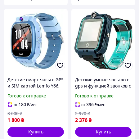
Детские смарт часы с GPS
Детские умные часы xo с
и SIM картой Lemfo Y66,
gps и функцией звонков с
часы для детей с
цветным экраном цвет
Готово к отправке
Готово к отправке
видеозвонком, камерой,
зеленый sea
SOS и прослушиванием
180
396
от
₴
/мес
от
₴
/мес
Синий
3 000
₴
2 970
₴
1 800
₴
2 376
₴
Купить
Купить