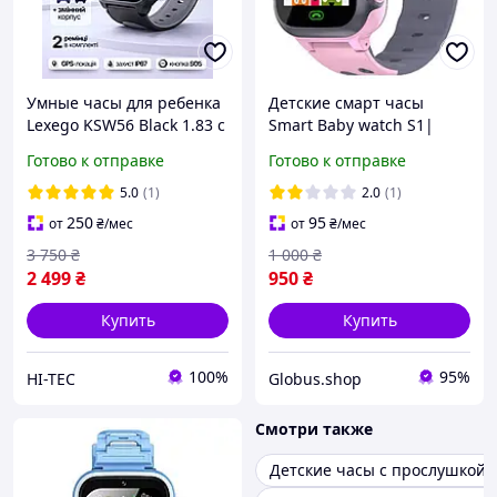
Умные часы для ребенка
Детские смарт часы
Lexego KSW56 Black 1.83 с
Smart Baby watch S1|
отслеживанием
Детские часики с
Готово к отправке
Готово к отправке
положения детские смарт
камерой, GPS трекером,
часы с GPS и 4G
ярким дисплеем | Умные
5.0
(1)
2.0
(1)
видеозвон
часы
250
95
от
₴
/мес
от
₴
/мес
3 750
₴
1 000
₴
2 499
₴
950
₴
Купить
Купить
100%
95%
HI-TEC
Globus.shop
Смотри также
Детские часы с прослушкой