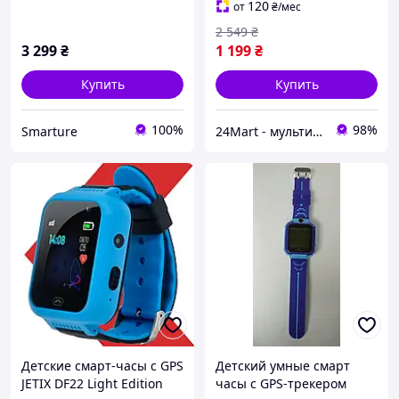
120
от
₴
/мес
2 549
₴
3 299
₴
1 199
₴
Купить
Купить
100%
98%
Smarture
24Mart - мультибрендовый интернет магазин
Детские смарт-часы с GPS
Детский умные смарт
JETIX DF22 Light Edition
часы с GPS-трекером