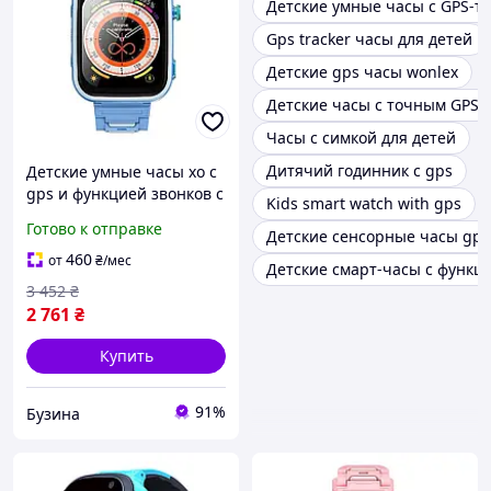
Детские умные часы с GPS-т
Gps tracker часы для детей
Детские gps часы wonlex
Детские часы с точным GPS
Часы с симкой для детей
Дитячий годинник с gps
Детские умные часы xo с
gps и функцией звонков с
Kids smart watch with gps
цветным экраном цвет
Готово к отправке
Детские сенсорные часы gps
синий fresh
460
от
₴
/мес
Детские смарт-часы с функц
3 452
₴
2 761
₴
Купить
91%
Бузина