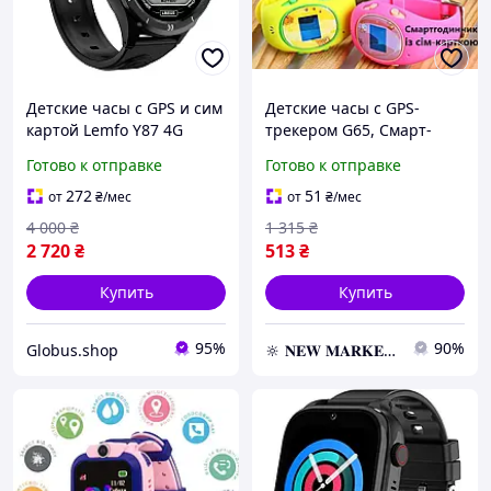
Детские часы с GPS и сим
Детские часы с GPS-
картой Lemfo Y87 4G
трекером G65, Смарт-
видеозвонок SOS WiFi
часы с сим-картой
Готово к отправке
Готово к отправке
смарт часы для детей с
детские
прослушкой Черный
272
51
от
₴
/мес
от
₴
/мес
4 000
₴
1 315
₴
2 720
₴
513
₴
Купить
Купить
95%
90%
Globus.shop
🔆 𝐍𝐄𝐖 𝐌𝐀𝐑𝐊𝐄𝐓 🔆 – Продукция премиум-класса от официального представителя!