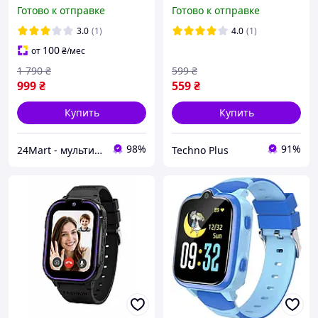
влагозащищенные,
Smart Watch Kids XO H100
Готово к отправке
Готово к отправке
оригинальные с
Blue
телефоном и камерой
3.0
(1)
4.0
(1)
(Blue)
100
от
₴
/мес
1 790
₴
599
₴
999
₴
559
₴
Купить
Купить
98%
91%
24Mart - мультибрендовый интернет магазин
Techno Plus