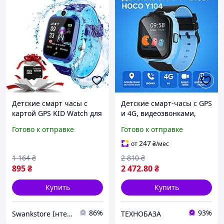
Детские смарт часы с
Детские смарт-часы с GPS
картой GPS KID Watch для
и 4G, видеозвонками,
детей с камерой
камерой и защитой IP68,
Готово к отправке
Готово к отправке
влагозащитой умные +
с SIM-картой и функцией
карта памяти TND
безопасной зоны
247
от
₴
/мес
1 164
₴
2 810
₴
895
₴
2 472
.80
₴
Купить
Купить
86%
93%
Swankstore Інтернет магазин
ТЕХНОБАЗА