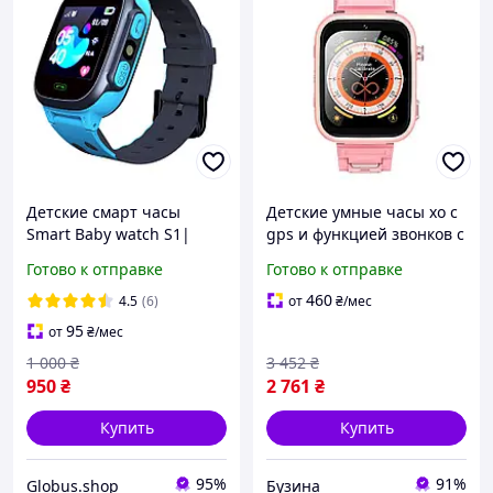
Детские смарт часы
Детские умные часы xo с
Smart Baby watch S1|
gps и функцией звонков с
Детские часики с
цветным экраном цвет
Готово к отправке
Готово к отправке
камерой, GPS трекером,
розовый mayak
ярким дисплеем |
460
4.5
(6)
от
₴
/мес
Голубой цвет
95
от
₴
/мес
1 000
₴
3 452
₴
950
₴
2 761
₴
Купить
Купить
95%
91%
Globus.shop
Бузина