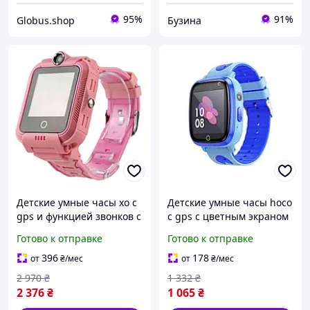
95%
91%
Globus.shop
Бузина
Детские умные часы xo с
Детские умные часы hoco
gps и функцией звонков с
с gps с цветным экраном
цветным экраном цвет
цвет синий buzyna
Готово к отправке
Готово к отправке
розовый pelican
396
178
от
₴
/мес
от
₴
/мес
2 970
₴
1 332
₴
2 376
₴
1 065
₴