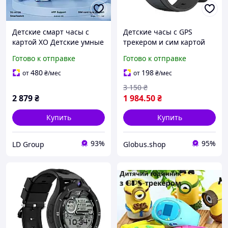
Детские смарт часы с
Детские часы с GPS
картой XO Детские умные
трекером и сим картой
часы с функцией gps,
Lemfo K59H, смарт часы
Готово к отправке
Готово к отправке
камерой Детские smart
для детей с видеозвонком
часы
и кнопкой SOS Черный
480
198
от
₴
/мес
от
₴
/мес
3 150
₴
2 879
₴
1 984
.50
₴
Купить
Купить
93%
95%
LD Group
Globus.shop