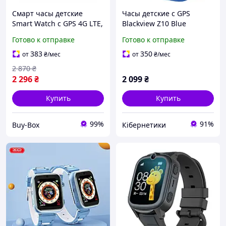
Смарт часы детские
Часы детские с GPS
Smart Watch с GPS 4G LTE,
Blackview Z10 Blue
SIM-картой, Wi-Fi,
Готово к отправке
Готово к отправке
видеозвонком, HD-
камерой, SOS, IPS, 2
383
350
от
₴
/мес
от
₴
/мес
корпуса, черные
2 870
₴
2 296
₴
2 099
₴
Купить
Купить
99%
91%
Buy-Box
Кібернетики