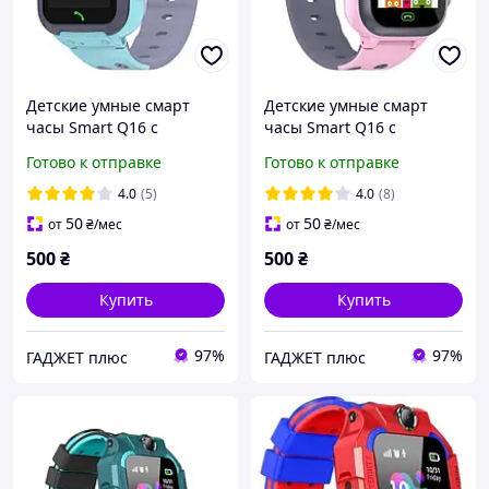
Детские умные смарт
Детские умные смарт
часы Smart Q16 с
часы Smart Q16 с
камерой прослушкой
камерой прослушкой
Готово к отправке
Готово к отправке
геозоной Sim-картой Blue
геозоной Sim-картой Pink
(16107-hbr) D14-2025
(16108-hbr) D14-2025
4.0
(5)
4.0
(8)
50
50
от
₴
/мес
от
₴
/мес
500
₴
500
₴
Купить
Купить
97%
97%
ГАДЖЕТ плюс
ГАДЖЕТ плюс