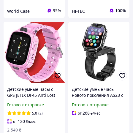
95%
100%
World Case
HI-TEC
Детские умные часы с
Детские умные часы
GPS JETIX DF45 Anti Lost
нового поколения AS23 с
Edition с телефоном,
видеозвонком и GPSBlack
Готово к отправке
Готово к отправке
камерой и Wi-Fi (Pink)
268
5.0
(2)
от
₴
/мес
120
от
₴
/мес
2 549
₴