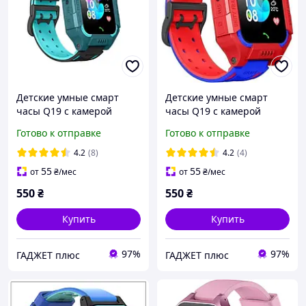
Детские умные смарт
Детские умные смарт
часы Q19 с камерой
часы Q19 с камерой
прослушкой Sim-картой
прослушкой Sim-картой
Готово к отправке
Готово к отправке
(Blue Black)-ЛBР
(Red Blue)-ЛBР
4.2
(8)
4.2
(4)
55
55
от
₴
/мес
от
₴
/мес
550
₴
550
₴
Купить
Купить
97%
97%
ГАДЖЕТ плюс
ГАДЖЕТ плюс