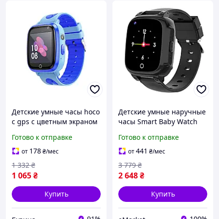
Детские умные часы hoco
Детские умные наручные
с gps с цветным экраном
часы Smart Baby Watch
цвет синий buzyna
Y95H 4G с GPS Черный
Готово к отправке
Готово к отправке
D10-2026
178
441
от
₴
/мес
от
₴
/мес
1 332
₴
3 779
₴
1 065
₴
2 648
₴
Купить
Купить
91%
100%