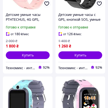
Детские умные часы
Детские умные часы с
PTHTECHUS, 4G GPS,
GPS, кнопкой SOS, умные
смарт-часы с функцией
часы для детей DH26-
Готово к отправке
Готово к отправке
телефона для девочек и
BLACK-2
мальчиков, с
180
126
от
₴
/мес
от
₴
/мес
возможностью звонков,
2 000
₴
1 400
₴
SOS, чата
1 800
₴
1 260
₴
Купить
Купить
92%
92%
Техномикс - интернет - магазин качественной техники, электроники и других товаров для дома и работы
Техномикс - интернет - магазин качественной техники, электроники и других товаров для дома и работы