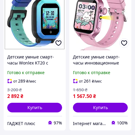
Детские умные смарт-
Детские умные смарт-
часы Wonlex KT20 с
часы инновационные
камерой WI-FI GPS SIM-
игровые часы с
Готово к отправке
Готово к отправке
карта видеозвонок
поворотной камерой 90°
Original (Blue)-LVR
и 32 играми (Розовый)
289
261
от
₴
/мес
от
₴
/мес
3 200
₴
1 650
₴
2 892
₴
1 567
.50
₴
Купить
Купить
97%
100%
ГАДЖЕТ плюс
Інтернет магазин "ЄВРО Shop"