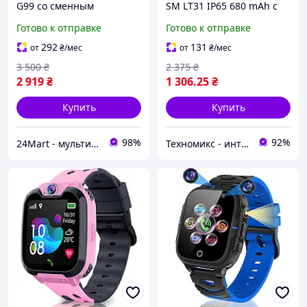
G99 со сменным
SM LT31 IP65 680 mAh с
корпусом, GPS, 4G и
камерой, Blue
Готово к отправке
Готово к отправке
влагозащитой (Black)+
Защитная пленка
292
131
от
₴
/мес
от
₴
/мес
3 500
₴
2 375
₴
2 919
₴
1 306
.25
₴
Купить
Купить
98%
92%
24Mart - мультибрендовый интернет магазин
Техномикс - интернет - магазин качественной техники, электроники и других товаров для дома и работы