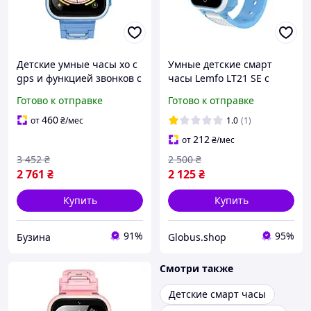
Детские умные часы xo с
Умные детские смарт
gps и функцией звонков с
часы Lemfo LT21 SE с
цветным экраном цвет
камерой GPS трекером и
Готово к отправке
Готово к отправке
синий fresh
видеозвонком Голубой 4 G
460
от
₴
/мес
1.0
(1)
212
от
₴
/мес
3 452
₴
2 500
₴
2 761
₴
2 125
₴
Купить
Купить
91%
95%
Бузина
Globus.shop
Смотри также
Детские смарт часы