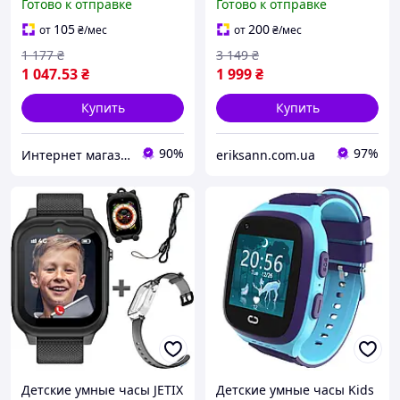
Готово к отправке
Готово к отправке
влагозащитой IP67 Корея
680mAh голубой
105
200
от
₴
/мес
от
₴
/мес
1 177
₴
3 149
₴
1 047
.53
₴
1 999
₴
Купить
Купить
90%
97%
Интернет магазин бытовой техники "Скидка24"
eriksann.com.ua
Детские умные часы JETIX
Детские умные часы Kids