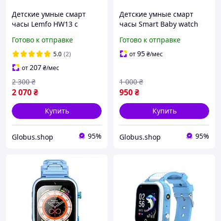
Детские умные смарт
Детские умные смарт
часы Lemfo HW13 с
часы Smart Baby watch
камерой видеосвязью и
Q12 (В-5)подарочные
Готово к отправке
Готово к отправке
трекером GPS и
розовые с SIM картой,
водонепроницаемым
кнопкой SOS, камерой и
95
5.0
(2)
от
₴
/мес
корпусом 4G
GPS
207
от
₴
/мес
2 300
₴
1 000
₴
2 070
₴
950
₴
Купить
Купить
95%
95%
Globus.shop
Globus.shop