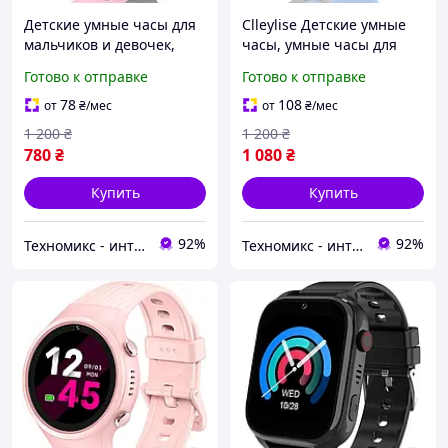
Детские умные часы для
Clleylise Детские умные
мальчиков и девочек,
часы, умные часы для
умные часы для детей с
детей с сим-картой,
Готово к отправке
Готово к отправке
двусторонним вызовом
телефонные звонки SOS
SOS 16 игр HD камера
Игры Музыка MP3-плеер
78
108
от
₴
/мес
от
₴
/мес
HD Селфи Камера
1 200
₴
1 200
₴
780
₴
1 080
₴
Купить
Купить
92%
92%
Техномикс - интернет - магазин качественной техники, электроники и других товаров для дома и работы
Техномикс - интернет - магазин качественной техники, электроники и других товаров для дома и работы