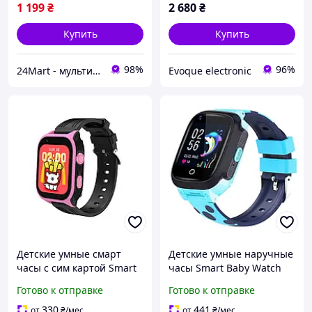
1 199
₴
2 680
₴
Купить
Купить
98%
96%
24Mart - мультибрендовый интернет магазин
Evoque electronic
Детские умные смарт
Детские умные наручные
часы с сим картой Smart
часы Smart Baby Watch
Baby Watch D8, GPS,
Y95H 4G с GPS Розовый
Готово к отправке
Готово к отправке
прослушкой,
Синий
видеозвонком, 850мАч,
330
441
от
₴
/мес
от
₴
/мес