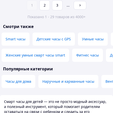
1
2
3
...
Показано 1 - 29 товаров из 4000+
Смотри также
Smart часы
Детские часы с GPS
Умные часы
Женские умные смарт часы smart
Фитнес часы
Д
Популярные категории
Часы для дома
Наручные и карманные часы
Вен
Смарт часы для детей — это не просто модный аксессуар,
а полезный инструмент, который помогает родителям
оставаться на связи с ребенком и следить за его