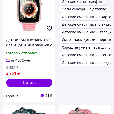
Детские часы-телефон
Часы сенсорные детские
Детские смарт часы с картой
Детские смарт часы с видео
Детские умные часы-телефо
Смарт часы детские черные
Детские умные часы xo с
gps и функцией звонков с
Хорошие умные часы для ре
цветным экраном цвет
Готово к отправке
Детские смарт часы с сенсо
розовый mayak
460
от
₴
/мес
Детские смарт часы с видео
3 452
₴
2 761
₴
Купить
91%
Бузина