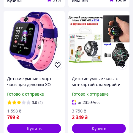
Бузина
eMarket
Детские умные смарт
Детские умные часы с
часы для девочки XO
sim-картой с камерой и
H100 Kids Smart Watch с
gps Hoco Y107 4G Детские
Готово к отправке
Готово к отправке
сим картой камерой и
смарт часы Часы с
GPS розовые
симкартой черный
235
3.0
(2)
от
₴
/мес
1 598
₴
3 750
₴
799
₴
2 349
₴
Купить
Купить