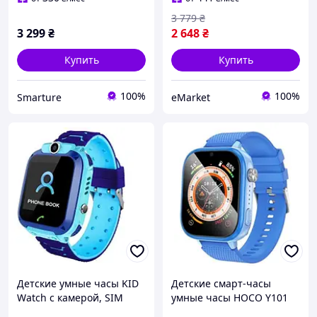
Google Play
3 779
₴
3 299
₴
2 648
₴
Купить
Купить
100%
100%
Smarture
eMarket
Детские умные часы KID
Детские смарт-часы
Watch с камерой, SIM
умные часы HOCO Y101
картой и картой памяти,
4G GPS Video Call 1.83"