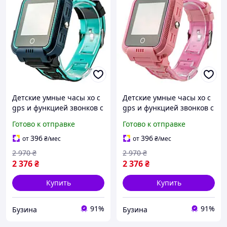
Детские умные часы xo с
Детские умные часы xo с
gps и функцией звонков с
gps и функцией звонков с
цветным экраном цвет
цветным экраном цвет
Готово к отправке
Готово к отправке
зеленый sea
розовый pelican
396
396
от
₴
/мес
от
₴
/мес
2 970
₴
2 970
₴
2 376
₴
2 376
₴
Купить
Купить
91%
91%
Бузина
Бузина