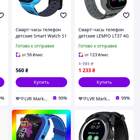
Смарт-часы телефон
Смарт-часы телефон
детские Smart Watch S1
детские LEMFO LT37 4G
с видеозвонком GPS
GPS/Wi-Fi/
Готово к отправке
Готово к отправке
SIM-карта (Blue)-LVR
видеозвонок/SIM-карта
Original ремешок
56
123
от
₴
/мес
от
₴
/мес
силикон (Black)-LVR
1 781
₴
560
₴
1 233
₴
Купить
Купить
9%
99%
99%
💙💛LVR Market✔️
💙💛LVR Market✔️