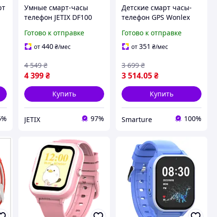
рт
Умные смарт-часы
Детские смарт часы-
телефон JETIX DF100
телефон GPS Wonlex
Pro c 4G видеозвонком,
KT33 Pink с сим картой
Готово к отправке
Готово к отправке
виброзвонком и
и видеозвонком и
.1
влагозащитой IP67 -
мониторингом пульса
440
351
от
₴
/мес
от
₴
/мес
Red
4 549
₴
3 699
₴
4 399
₴
3 514
.05
₴
Купить
Купить
6%
97%
100%
JETIX
Smarture