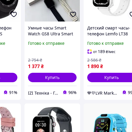
лефон
Умные часы Smart
Детский смарт часы-
1S
Watch GS8 Ultra Smart
телефон Lemfo LT38
ER 187
часы телефон, Смарт
белого цвета с GPS,
вке
Готово к отправке
Готово к отправке
часы и фитнес-
поддержкой 4G,
браслеты DFGCV
родительским
189
от
₴
/мес
контролем,
2 754
₴
2 586
₴
прослушкой
1 377
₴
1 890
₴
ь
Купить
Купить
91%
96%
9
IZI Техніка - Гаджети та аксесуари
💙💛LVR Market✔️