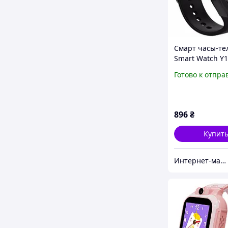
Смарт часы-те
Smart Watch Y
Корея,Металл 
Готово к отпра
RT
896
₴
Купит
Интернет-магазин "Техномаг"