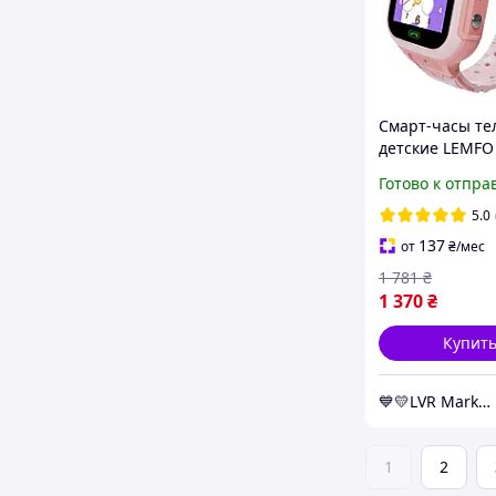
Смарт-часы те
детские LEMFO
GPS/Wi-Fi/
Готово к отпра
видеозвонок/S
Original реме
5.0
силикон (Pink)-
137
от
₴
/мес
1 781
₴
1 370
₴
Купит
💙💛LVR Market✔️
1
2