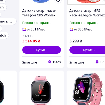
сы
tch
Детские смарт часы-
Детские смарт GPS
телефон GPS Wonlex
часы-телефон Wonlex
KT33 с сим картой,
KT22 Orange 4G с
Сенсорные часы-телефон
Готово к отправке
Готово к отправке
прослушиванием,
видеозвонком и
видеозвонком и
голосовым
351
330
от
₴
/мес
от
₴
/мес
мониторингом пульса
мониторингом
atch
3 699
₴
3 514
.05
₴
3 299
₴
Купить
Купить
100%
10
Smarture
Smarture