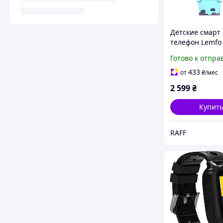
Детские смарт
телефон Lemfo 
GPS, поддержк
Готово к отпра
термометром,
родительским
433
от
₴
/мес
контролем,
2 599
₴
прослушкой
Купит
RAFF