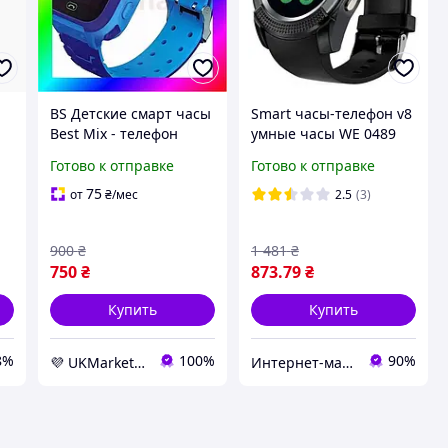
BS Детские смарт часы
Smart часы-телефон v8
Best Mix - телефон
умные часы WE 0489
Nectronix Y105 с
YU
Готово к отправке
Готово к отправке
отслеживанием
местоположения и
75
от
₴
/мес
2.5
(3)
сенсорным экр
BAS77/N
900
₴
1 481
₴
750
₴
873
.79
₴
Купить
Купить
8%
100%
90%
💜 UKMarket: Товары для дома и сада: тенты, шторы, мягкие окна, мебель. Товары для спорта. Техника
Интернет-магазин "Grandmarket24"