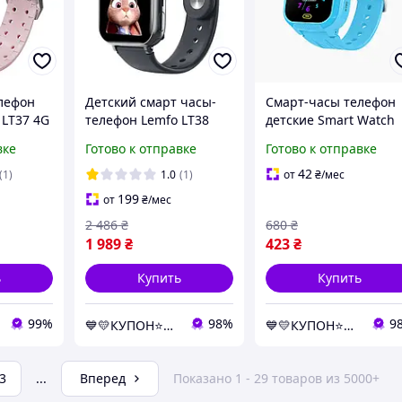
лефон
Детский смарт часы-
Смарт-часы телефон
 LT37 4G
телефон Lemfo LT38
детские Smart Watch
для мальчика с GPS,
S12 с видеозвонком
вке
Готово к отправке
Готово к отправке
IM-карта
поддержкой 4G,
GPS SIM-карта (Blue)-
шок
родительским
LVR
42
(1)
1.0
(1)
от
₴
/мес
LВR
контролем,
199
от
₴
/мес
прослушкой
2 486
₴
680
₴
1 989
₴
423
₴
ь
Купить
Купить
99%
98%
9
💙💛КУПОН⭐️⭐️⭐️⭐️⭐️⭐️
💙💛КУПОН⭐️⭐️⭐️⭐️⭐️⭐️
3
...
Вперед
Показано 1 - 29 товаров из 5000+