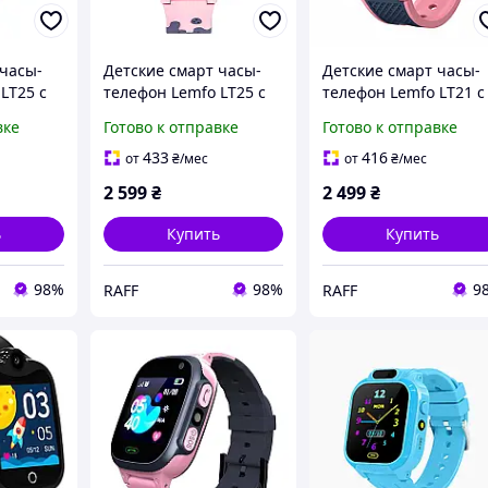
 часы-
Детские смарт часы-
Детские смарт часы-
LT25 с
телефон Lemfo LT25 с
телефон Lemfo LT21 с
ой 4G,
GPS для девочки
GPS для девочки
вке
Готово к отправке
Готово к отправке
розового цвета,
розового цвета,
поддержкой 4G,
поддержкой 4G,
433
416
от
₴
/мес
от
₴
/мес
термометром,
прослушка
2 599
₴
2 499
₴
прослушкой
ь
Купить
Купить
98%
98%
9
RAFF
RAFF