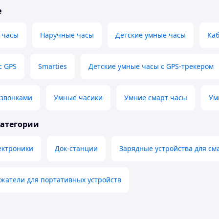
е
 часы
Наручные часы
Детские умные часы
Каб
с GPS
Smarties
Детские умные часы с GPS-трекером
 звонками
Умные часики
Умние смарт часы
Ум
категории
ектроники
Док-станции
Зарядные устройства для с
жатели для портативных устройств