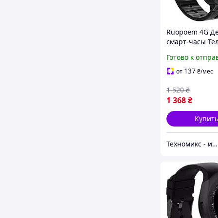
Ruopoem 4G Де
смарт-часы Те
Видеозвонок, 
Готово к отпра
часы для детей
трекером SOS 
137
от
₴
/мес
1 520
₴
1 368
₴
Купит
Техномикс - интернет - магазин качественной техники, электроники и других товаров для дома и работы