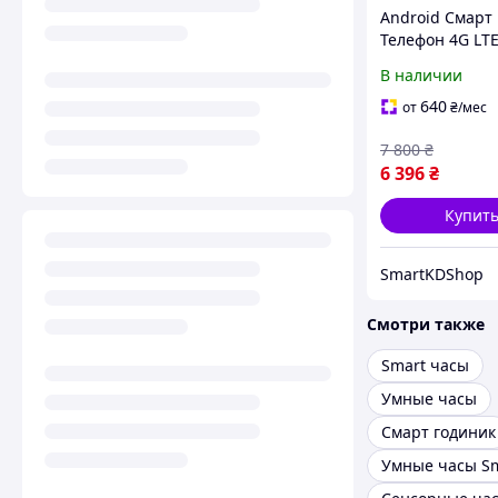
Android Смарт
Телефон 4G LT
карта GPS WIFI
В наличии
6/128Gb Видео
Месенджеры 
640
от
₴
/мес
дисплей 1.39|
7 800
₴
камера
6 396
₴
Купит
SmartKDShop
Смотри также
Smart часы
Умные часы
Смарт годиник