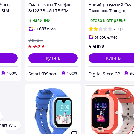
 Часы
Смарт Часы Телефон
Новий розумний Сма
E SIM
8/128GB 4G LTE SIM
Годинник-Телефон
 H10
карта GPS Wi Fi Q668
8/128GB 4G LTE
В наличии
Готово к отправке
звонки
P888 Мессенджеры
SIMкарта GPS Wi
AMOLED
Android 8.1 AMOLED
FiQ668 P888 Android 8
655
от
₴
/мес
2.0
(1)
 Двойная
дисплей Двойная
1150mAh
550
от
₴
/мес
7 800
₴
Камера
6 552
₴
5 500
₴
ь
Купить
Купить
100%
100%
9
SmartKDShop
Digital Store GP
Умные часы Smart Watch