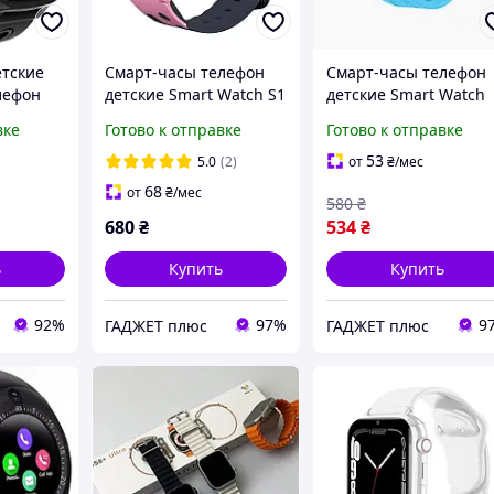
тские
Смарт-часы телефон
Смарт-часы телефон
лефон
детские Smart Watch S1
детские Smart Watch
Умные
с видеозвонком GPS
S12 с видеозвонком
вке
Готово к отправке
Готово к отправке
 с GPS-
SIM-карта (Pink)
GPS SIM-карта (Blue)
IP68
53
5.0
(2)
от
₴
/мес
68
от
₴
/мес
580
₴
680
₴
534
₴
ь
Купить
Купить
92%
97%
9
ГАДЖЕТ плюс
ГАДЖЕТ плюс