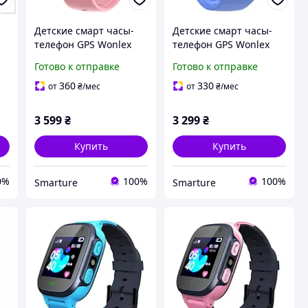
Детские смарт часы-
Детские смарт часы-
телефон GPS Wonlex
телефон GPS Wonlex
KT31 Pink AMOLED с
KT19 Pro Blue с
Готово к отправке
Готово к отправке
видеозвонком
прослушкой,
видеозвонком, сим
360
330
от
₴
/мес
от
₴
/мес
картой и защитным
стеклом
3 599
₴
3 299
₴
Купить
Купить
0%
100%
100%
Smarture
Smarture