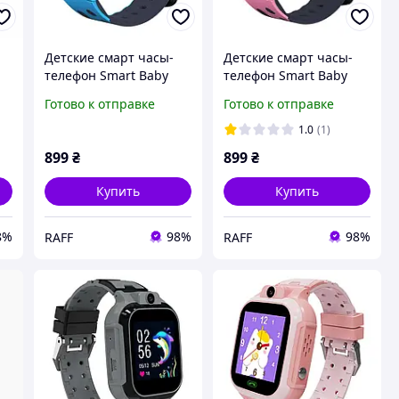
Детские смарт часы-
Детские смарт часы-
телефон Smart Baby
телефон Smart Baby
Watch Aishi Q15 с GPS
Watch Aishi Q15
Готово к отправке
Готово к отправке
для мальчика с
розовые с GPS для
прослушиванием
девочки с
1.0
(1)
прослушиванием
899
₴
899
₴
Купить
Купить
8%
98%
98%
RAFF
RAFF