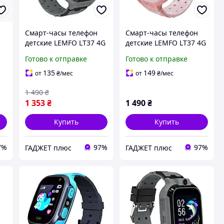
Смарт-часы телефон
Смарт-часы телефон
детские LEMFO LT37 4G
детские LEMFO LT37 4G
GPS/Wi-Fi/
GPS/Wi-Fi/
Готово к отправке
Готово к отправке
видеозвонок/SIM-карта
видеозвонок/SIM-карта
Original ремешок
Original ремешок
135
149
от
₴
/мес
от
₴
/мес
силикон (Black)
силикон (Pink)
1 490
₴
1 353
₴
1 490
₴
Купить
Купить
7%
97%
97%
ГАДЖЕТ плюс
ГАДЖЕТ плюс