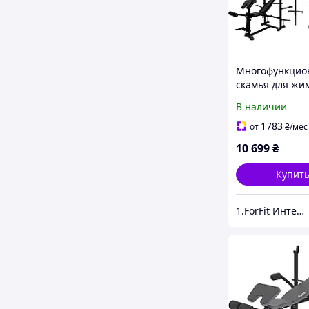
Многофункцио
скамья для жи
0090 + Тяга + Б
В наличии
Приставка скот
Набор HARD шт
1783
от
₴
/мес
КГ для дома и
10 699
₴
спортзала
Купит
1.ForFit Интернет-магазин спортивных товаров