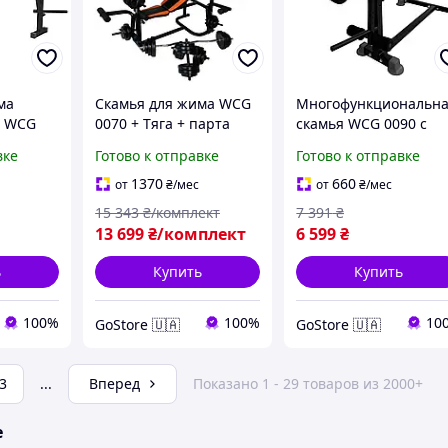
ма
Скамья для жима WCG
Многофункциональн
я WCG
0070 + Тяга + парта
скамья WCG 0090 с
ка
Скотта + Штанга и
брусьями и приставк
вке
Готово к отправке
Готово к отправке
ажером
гантели 148 кг
Скотта
1370
660
от
₴
/мес
от
₴
/мес
15 343
₴/комплект
7 391
₴
13 699
₴/комплект
6 599
₴
ь
Купить
Купить
100%
100%
10
GoStore 🇺🇦
GoStore 🇺🇦
3
...
Вперед
Показано 1 - 29 товаров из 2000+
е