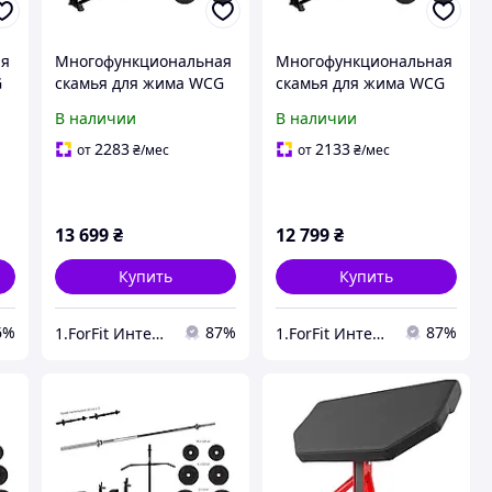
ая
Многофункциональная
Многофункциональная
G
скамья для жима WCG
скамья для жима WCG
+
0090 + Тяга + Брусья +
0090 + Тяга + Брусья +
В наличии
В наличии
Приставка скотта
Приставка скотта
80
Набор HARD штанга
Набор HARD штанга 98
2283
2133
от
₴
/мес
от
₴
/мес
128 КГ для дома и
КГ в дом и спортзал
спортзала
13 699
₴
12 799
₴
Купить
Купить
6%
87%
87%
1.ForFit Интернет-магазин спортивных товаров
1.ForFit Интернет-магазин спортивных товаров