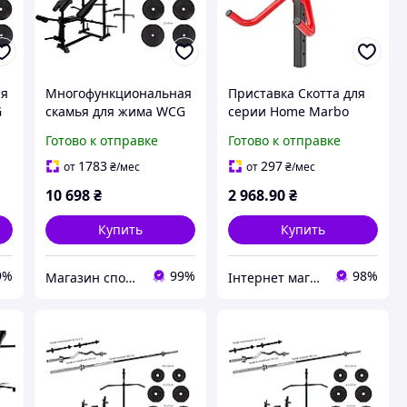
ая
Многофункциональная
Приставка Скотта для
G
скамья для жима WCG
серии Home Marbo
+
0090 + Тяга + Брусья +
Sport MH-A101
Готово к отправке
Готово к отправке
Приставка скотта
98
Набор HARD штанга 60
1783
297
от
₴
/мес
от
₴
/мес
КГ
10 698
₴
2 968
.90
₴
Купить
Купить
9%
99%
98%
Магазин спортивных товаров "PLANETSPORT"
Інтернет магазин СпортТочка