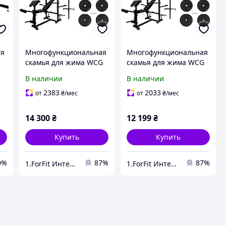
ая
Многофункциональная
Многофункциональная
скамья для жима WCG
скамья для жима WCG
ой
0090 + Тяга + Брусья +
0090 + Тяга + Брусья +
В наличии
В наличии
Приставка скотта
Приставка скотта
Набор HARD штанга
Набор HARD штанга 80
2383
2033
от
₴
/мес
от
₴
/мес
148 КГ для дома и
КГ для дома и
спортзала
спортзала
14 300
₴
12 199
₴
Купить
Купить
0%
87%
87%
1.ForFit Интернет-магазин спортивных товаров
1.ForFit Интернет-магазин спортивных товаров