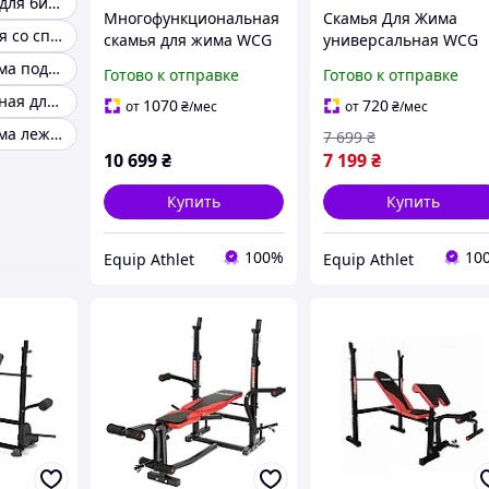
Скамья Скотта для бицепса
Многофункциональная
Скамья Для Жима
Скамья уличная со спинкой
скамья для жима WCG
универсальная WCG
0090 + Тяга + Брусья +
0020 с Тягой и парто
Скамья для жима под углом
Готово к отправке
Готово к отправке
Приставка скотта
Скотта
Скамья наклонная для жима
Набор HARD штанга 60
1070
720
от
₴
/мес
от
₴
/мес
КГ
Скамья для жима лежа профессиональная
7 699
₴
10 699
₴
7 199
₴
Купить
Купить
100%
10
Equip Athlet
Equip Athlet