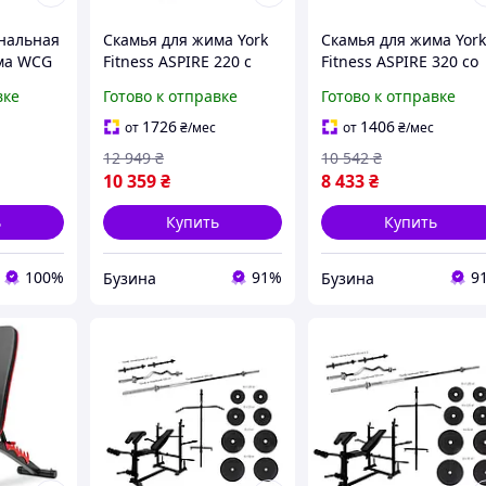
нальная
Скамья для жима York
Скамья для жима Yor
ма WCG
Fitness ASPIRE 220 с
Fitness ASPIRE 320 со
+
стойкой для штанги и
стойкой для штанги 
вке
Готово к отправке
Готово к отправке
та
партой Скотта buzyna
партой Скотта buzyn
1726
1406
от
₴
/мес
от
₴
/мес
12 949
₴
10 542
₴
10 359
₴
8 433
₴
ь
Купить
Купить
100%
91%
9
Бузина
Бузина