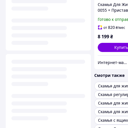
Скамья Для Ж
0055 + Пристав
Скотта +Штанга
Готово к отпра
Гантели
820
от
₴
/мес
8 199
₴
Купит
Интернет-магазин "TRENAZHERY"
Смотри также
Скамья для жи
Скамья регули
Скамья для жи
Скамья с ящик