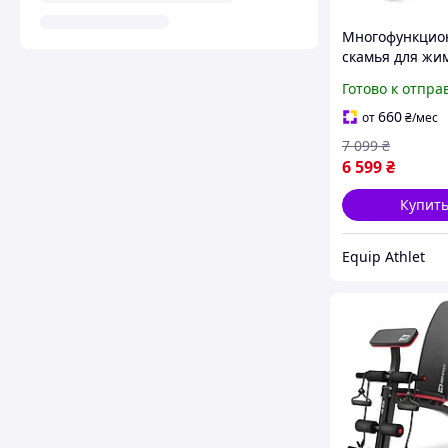
Многофункцио
скамья для жи
0090 + Брусья 
Готово к отпра
Приставка скот
660
от
₴
/мес
7 099
₴
6 599
₴
Купит
Equip Athlet