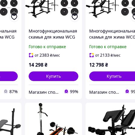
нальная
Многофункциональная
Многофункциональн
ма WCG
скамья для жима WCG
скамья для жима WC
русья +
0090 + Тяга + Брусья +
0090 + Тяга + Брусья 
Готово к отправке
Готово к отправке
та
Приставка скотта
Приставка скотта
анга 60
Набор HARD штанга
Набор HARD штанга 
2383
2133
от
₴
/мес
от
₴
/мес
148 КГ
КГ
14 298
₴
12 798
₴
ь
Купить
Купить
87%
99%
9
Магазин спортивных товаров "PLANETSPORT"
Магазин спортивных товаров "PLANETSPORT"