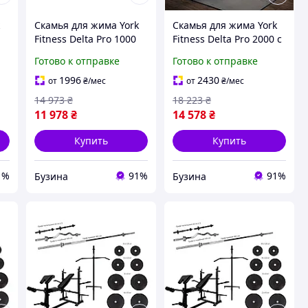
k
Скамья для жима York
Скамья для жима York
Fitness Delta Pro 1000
Fitness Delta Pro 2000 с
и
со стойкой для штанги
стойкой для штанги и
Готово к отправке
Готово к отправке
a
и партой Скотта
партой Скотта buzyna
buzyna
1996
2430
от
₴
/мес
от
₴
/мес
14 973
₴
18 223
₴
11 978
₴
14 578
₴
Купить
Купить
1%
91%
91%
Бузина
Бузина