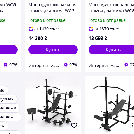
има WCG
Многофункциональная
Многофункциональн
ка
скамья для жима WCG
скамья для жима WC
 60 кг +
0090 + Тяга + Брусья +
0090 + Тяга + Брусья 
вке
Готово к отправке
Готово к отправке
Приставка скотта
Приставка скотта
Набор HARD штанга
Набор HARD штанга
1430
1370
от
₴
/мес
от
₴
/мес
148 КГ
128 КГ
14 300
₴
13 699
₴
ь
Купить
Купить
97%
97%
9
Интернет-магазин "TRENAZHERY"
Интернет-магазин "TRENAZHERY"
ма
руемая
ма лежа
Скамья для жима лежа складная
ом