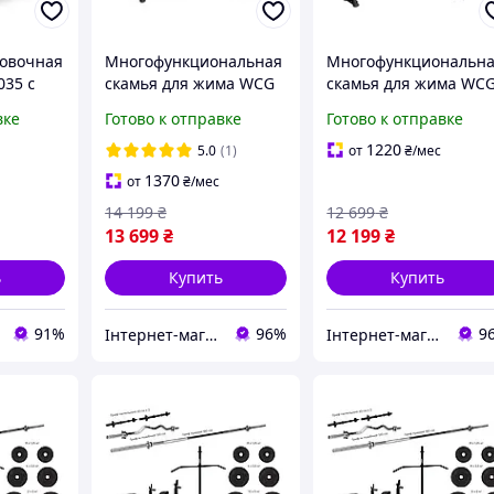
овочная
Многофункциональная
Многофункциональн
035 с
скамья для жима WCG
скамья для жима WC
 buzyna
0090 + Тяга + Брусья +
0090 + Тяга + Брусья 
вке
Готово к отправке
Готово к отправке
Приставка скотта
Приставка скотта
Набор HARD штанга
Набор HARD штанга 
1220
5.0
(1)
от
₴
/мес
128 КГ
КГ
1370
от
₴
/мес
14 199
₴
12 699
₴
13 699
₴
12 199
₴
ь
Купить
Купить
91%
96%
9
Інтернет-магазин "Атлант Спорт"
Інтернет-магазин "Атлант Спорт"