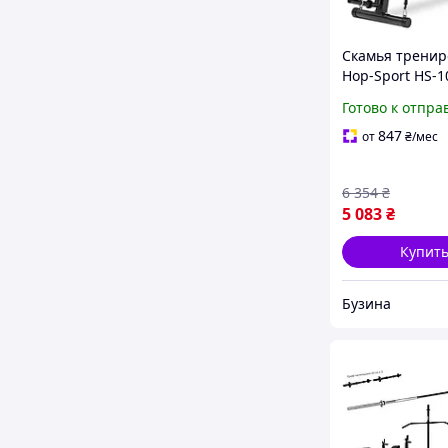
Скамья тренир
Hop-Sport HS-1
партой Скотта
Готово к отпра
847
от
₴
/мес
6 354
₴
5 083
₴
Купит
Бузина