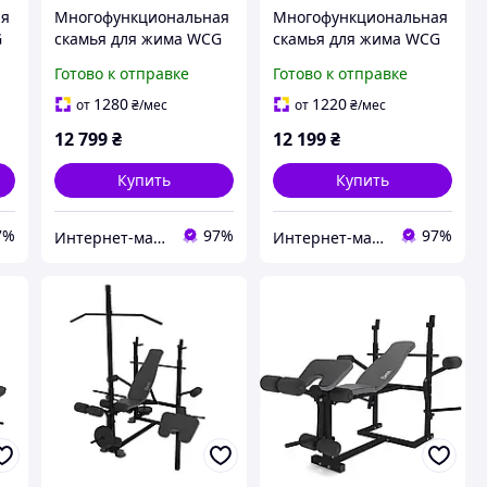
ая
Многофункциональная
Многофункциональная
G
скамья для жима WCG
скамья для жима WCG
+
0090 + Тяга + Брусья +
0090 + Тяга + Брусья +
Готово к отправке
Готово к отправке
Приставка скотта
Приставка скотта
Набор HARD штанга 98
Набор HARD штанга 80
1280
1220
от
₴
/мес
от
₴
/мес
КГ
КГ
12 799
₴
12 199
₴
Купить
Купить
7%
97%
97%
Интернет-магазин "TRENAZHERY"
Интернет-магазин "TRENAZHERY"