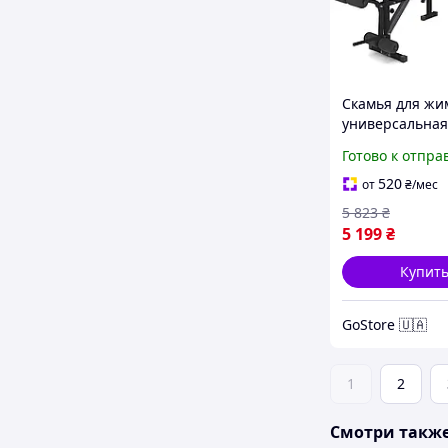
Скамья для жи
универсальна
0055 + пристав
Готово к отпра
Скотта с трен
для ног
520
от
₴
/мес
5 823
₴
5 199
₴
Купит
GoStore 🇺🇦
1
2
Смотри такж