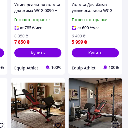
Универсальная скамья
Скамья Для Жима
для жима WCG 0090 +
универсальная WCG
й
Тяга + Брусы +
0020 , Приставка скотта
Готово к отправке
Готово к отправке
Приставка скотта
785
600
от
₴
/мес
от
₴
/мес
8 350
₴
6 499
₴
7 850
₴
5 999
₴
Купить
Купить
0%
100%
100%
Equip Athlet
Equip Athlet