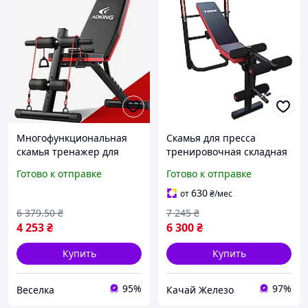
Многофункциональная
Скамья для пресса
скамья тренажер для
тренировочная складная
пресса спины и рук с
со стойкой York Fitness
Готово к отправке
Готово к отправке
эспандерами для
домашних тренировок
630
от
₴
/мес
150 кг FLAME
6 379
.50
₴
7 245
₴
4 253
₴
6 300
₴
Купить
Купить
95%
97%
Веселка
Качай Железо