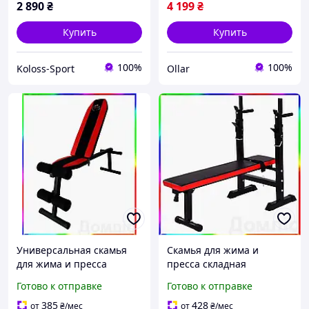
2 890
₴
4 199
₴
Купить
Купить
100%
100%
Koloss-Sport
Ollar
Универсальная скамья
Скамья для жима и
для жима и пресса
пресса складная
многофункциональная
многофункциональная
Готово к отправке
Готово к отправке
для домашних
для домашних
тренировок и спортзала
тренировок и спортзала
385
428
от
₴
/мес
от
₴
/мес