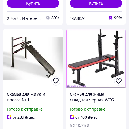
Купить
Купить
89%
99%
2.ForFit Интернет-магазин спортивных товаров
"КАЗКА"
Скамья для жима и
Скамья для жима
пресса № 1
складная черная WCG
2020 для домашних
Готово к отправке
Готово к отправке
тренировок скамья для
пресса и брусьев
289
700
от
₴
/мес
от
₴
/мес
5 248
.75
₴