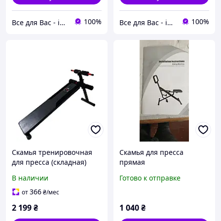
100%
100%
Все для Вас - інтернет магазин товарів для дому, спорту та відпочинку
Все для Вас - інтернет магазин товарів для дому, спорту та відпочинку
Скамья тренировочная
Скамья для пресса
для пресса (складная)
прямая
WCG PRO 1 регулируемая
В наличии
Готово к отправке
для дома и спортзала с
нагрузкой до 130 кг
366
от
₴
/мес
2 199
₴
1 040
₴