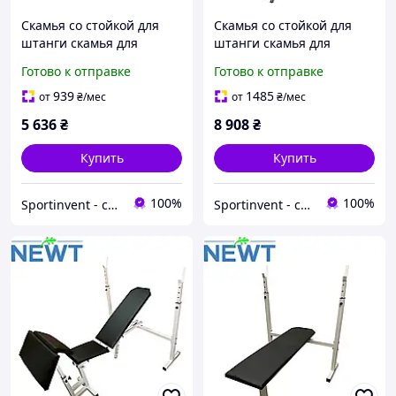
Скамья со стойкой для
Скамья со стойкой для
штанги скамья для
штанги скамья для
пресса Newt ProGym
пресса Newt ProGym Plus
Готово к отправке
Готово к отправке
нагрузка на скамью 300
нагрузка на скамью 300
кг на стойки 150 кг
кг на стойки 150 кг
939
1485
от
₴
/мес
от
₴
/мес
5 636
₴
8 908
₴
Купить
Купить
100%
100%
Sportinvent - спортивный интернет магазин
Sportinvent - спортивный интернет магазин