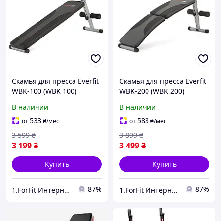
Скамья для пресса Everfit
Скамья для пресса Everfit
WBK-100 (WBK 100)
WBK-200 (WBK 200)
максимальная нагрузка:
максимальный вес
В наличии
В наличии
До 110 кг (пользователь +
конструкции
дополнительный груз)
(пользователь +
533
583
от
₴
/мес
от
₴
/мес
нагрузка): 100 кг.
3 599
₴
3 899
₴
3 199
₴
3 499
₴
Купить
Купить
87%
87%
1.ForFit Интернет-магазин спортивных товаров
1.ForFit Интернет-магазин спортивных товаров