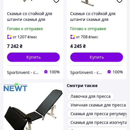
Скамья со стойкой для
Скамья со стойкой для
штанги скамья для
штанги скамья для
пресса Newt ProGym Scott
пресса Newt Standard
Готово к отправке
Готово к отправке
нагрузка на скамью 300
нагрузка на скамью 350
кг на стойки 150 кг
кг на стойки 220 кг
1207
708
от
₴
/мес
от
₴
/мес
7 242
₴
4 245
₴
Купить
Купить
100%
100%
Sportinvent - спортивный интернет магазин
Sportinvent - спортивный интернет магазин
Смотри также
Лавочка для пресса
Уличная скамья для пресса
Скамья для пресса регулиру
Скамья для пресса изогнутая