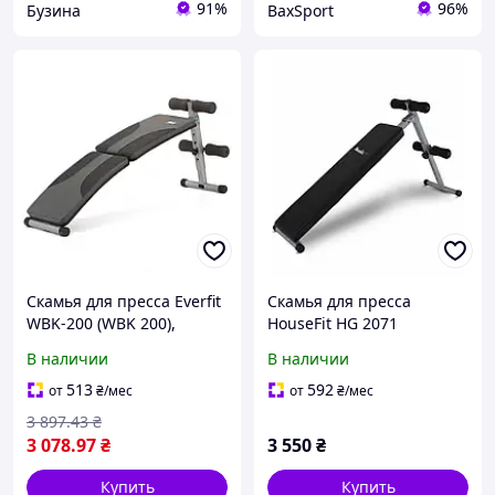
91%
96%
Бузина
BaxSport
Скамья для пресса Everfit
Скамья для пресса
WBK-200 (WBK 200),
HouseFit HG 2071
Оригинал!
В наличии
В наличии
513
592
от
₴
/мес
от
₴
/мес
3 897
.43
₴
3 078
.97
₴
3 550
₴
Купить
Купить