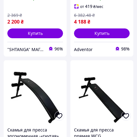
универсальная скамья
для пресса и б Ultra\R
419
от
₴
/мес
2 369
₴
6 382
.48
₴
2 200
₴
4 188
₴
Купить
Купить
96%
98%
"SHTANGA" МАГАЗИН СПОРТИВНЫХ ТОВАРОВ
Adventor
Скамья для пресса
Скамья для пресса
эргономичная -«гнутая»
прямая WCG