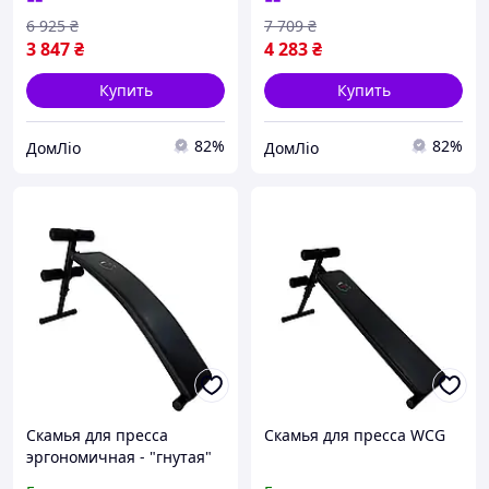
6 925
₴
7 709
₴
3 847
₴
4 283
₴
Купить
Купить
82%
82%
ДомЛіо
ДомЛіо
Скамья для пресса
Скамья для пресса WCG
эргономичная - "гнутая"
WCG