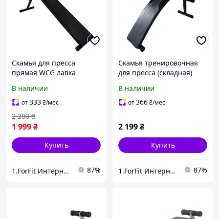
Скамья для пресса
Скамья тренировочная
прямая WCG лавка
для пресса (складная)
спортивна 5 положений
WCG PRO 2 гнутая
В наличии
В наличии
для дома и спортзала с
регулируемая для дома и
нагрузкой до 120 кг
спортзала нагрузка 130 кг
333
366
от
₴
/мес
от
₴
/мес
2 200
₴
1 999
₴
2 199
₴
Купить
Купить
87%
87%
1.ForFit Интернет-магазин спортивных товаров
1.ForFit Интернет-магазин спортивных товаров