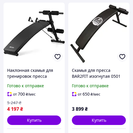
Наклонная скамья для
Скамья для пресса
тренировок пресса
BAR2FIT изогнутая 0501
Gymtek XL200 с
BF-3
Готово к отправке
Готово к отправке
эспандерами для дома
buzyna
700
650
от
₴
/мес
от
₴
/мес
5 247
₴
4 197
₴
3 899
₴
Купить
Купить