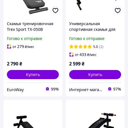
Скамья тренировочная
Универсальная
Trex Sport TX-050B
спортивная скамья для
129х48х58 см Спортивная
преса, жима, тренировок
Готово к отправке
Готово к отправке
скамейка для дома
L110
Наклонная скамья для
279
от
₴
/мес
5.0
(2)
пресса
433
от
₴
/мес
2 790
₴
2 599
₴
Купить
Купить
99%
97%
EuroWay
Интернет-магазин "Астрокомфорт"