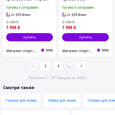
WCG
Готово к отправке
Готово к отправке
333
333
от
₴
/мес
от
₴
/мес
3 149
₴
3 150
₴
1 998
₴
1 998
₴
Купить
Купить
99%
99%
Магазин спортивных товаров "PLANETSPORT"
Магазин спортивных товаров "PLANETSPORT"
1
2
3
...
Показано 1 - 29 товаров из 4000+
Смотри также
Скамья для жима
Лавка для жима
Скамья для жи