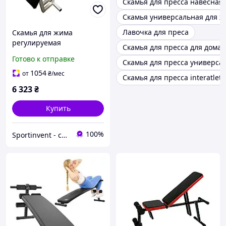
Скамья для пресса навесная
Скамья универсальная для ж
Лавочка для преса
Скамья для жима
регулируемая
Скамья для пресса для дома
универсальная скамья
Готово к отправке
Скамья для пресса универса
для пресса Newt Gym
Scott нагрузка 300 кг
1054
от
₴
/мес
Скамья для пресса interatleti
6 323
₴
Купить
100%
Sportinvent - спортивный интернет магазин