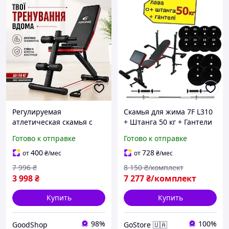
Регулируемая
Скамья для жима 7F L310
атлетическая скамья с
+ Штанга 50 кг + Гантели
эспандерами для силовых
2*21 кг комплект набор
Готово к отправке
Готово к отправке
упражнений,
для силовых тренировок
универсальная скамейка
400
728
от
₴
/мес
от
₴
/мес
для тренировок и
7 996
₴
8 150
₴/комплект
фитнеса
3 998
₴
7 277
₴/комплект
Купить
Купить
98%
100%
GoodShop
GoStore 🇺🇦