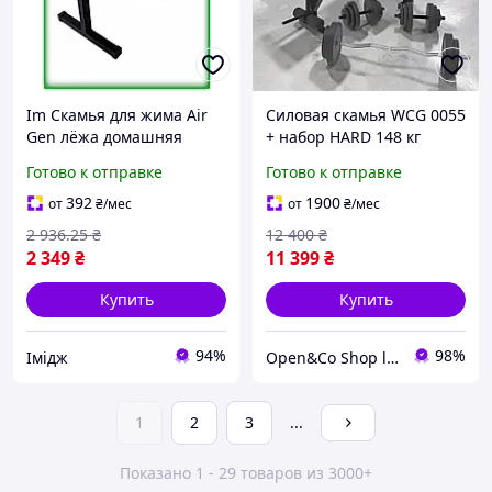
Im Скамья для жима Air
Силовая скамья WCG 0055
Gen лёжа домашняя
+ набор HARD 148 кг
разборная прочная для
мощный комплект для
Готово к отправке
Готово к отправке
силовых тренировок
домашних тренировок
фитнес скамья для шт
392
1900
от
₴
/мес
от
₴
/мес
IMD22/G
2 936
.25
₴
12 400
₴
2 349
₴
11 399
₴
Купить
Купить
94%
98%
Імідж
Open&Co Shop l Товары с Европы
1
2
3
...
Показано 1 - 29 товаров из 3000+