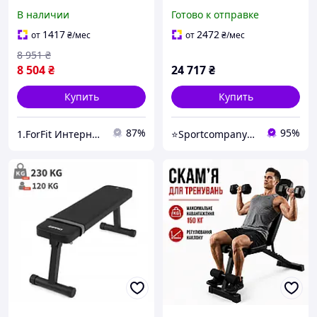
выполнения
для тренировки пресса
В наличии
Готово к отправке
полноценный силовых
профессиональная
тренировок груди, плеч,
силовая скамейка для
1417
2472
от
₴
/мес
от
₴
/мес
спины
пресса
8 951
₴
8 504
₴
24 717
₴
Купить
Купить
87%
95%
1.ForFit Интернет-магазин спортивных товаров
⭐️Sportcompany⭐️ Інтернет магазин спортивних товарів⭐️