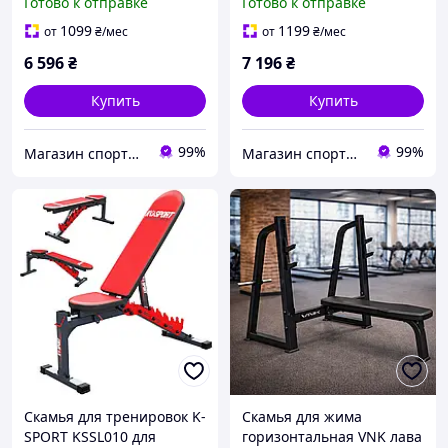
Готово к отправке
Готово к отправке
тренажер для дома и
силовых упражнений
зала
WCG Blade
1099
1199
от
₴
/мес
от
₴
/мес
6 596
₴
7 196
₴
Купить
Купить
99%
99%
Магазин спортивных товаров "PLANETSPORT"
Магазин спортивных товаров "PLANETSPORT"
Скамья для тренировок K-
Скамья для жима
SPORT KSSL010 для
горизонтальная VNK лава