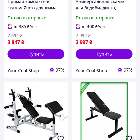
Прямая компактная
Универсальная скамья
скамья Zipro для жима
для бодибилдинга,
лежа, домашняя силовая
силового фитнеса и
Готово к отправке
Готово к отправке
лавка для тренировок
тренировок с
груди и упражнений
собственным весом в
385
400
от
₴
/мес
от
₴
/мес
пресса
домашних условиях
7 694
₴
7 994
₴
3 847
₴
3 997
₴
Купить
Купить
97%
97%
Your Cool Shop
Your Cool Shop