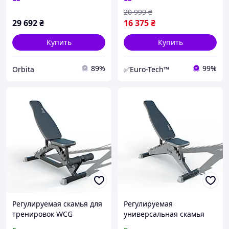
20 999
₴
29 692
₴
16 375
₴
Купить
Купить
89%
99%
Orbita
✅Euro-Tech™
Регулируемая скамья для
Регулируемая
тренировок WCG
универсальная скамья
Defender, Силовой
для тренировок жима и