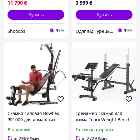
11 790
₴
3 999
₴
Купить
Купить
97%
99%
Shooops
Одяг від Турецьких виробників. Магазин Radda
Скамья силовая Bowflex
Тренажер скамья для
PR1000 для домашних
жима Toorx Weight Bench
тренировок 25+
WBX 90 (WBX-90) для
В наличии
Готово к отправке
упражнений
комплексной силовой
тренировки в домашних
2969
2729
от
₴
/мес
от
₴
/мес