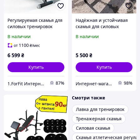
Регулируемая скамья для
Надёжная и устойчивая
силовых тренировок
скамья для силовых
145x50x46 смWCG
тренировок
В наличии
В наличии
Defender 12 уровней для
дома и спортзала до 300
1100
от
₴
/мес
кг
6 599
₴
5 500
₴
Купить
Купить
87%
98%
1.ForFit Интернет-магазин спортивных товаров
Интернет-магазин "VD-sport"
Смотри также
Лавка для тренировок
Тренажерная скамья
Силовая скамья
Скамья атлетическая регули