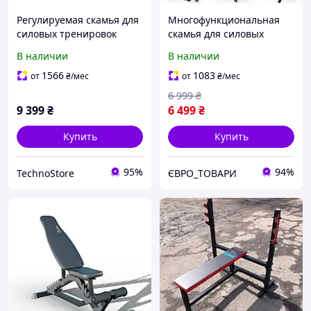
Регулируемая скамья для
Многофункциональная
силовых тренировок
скамья для силовых
ULTRA 4FIZJO до 180 кг
тренировок Zipro Ripped
В наличии
В наличии
Тренировочная лавка с
многофункциональной
1566
1083
от
₴
/мес
от
₴
/мес
подставкой
6 999
₴
9 399
₴
6 499
₴
Купить
Купить
95%
94%
TechnoStore
ЄВРО_ТОВАРИ