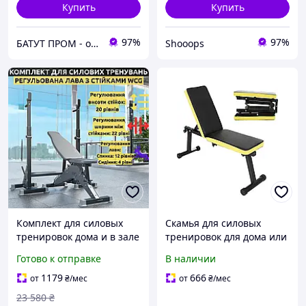
Купить
Купить
97%
97%
БАТУТ ПРОМ - онлайн супермаркет для дітей та батьків
Shooops
Комплект для силовых
Скамья для силовых
тренировок дома и в зале
тренировок для дома или
регулируемая скамья для
зала, регулируется
Готово к отправке
В наличии
жима WCG Blade со
стойками Bugai 3в1
1179
666
от
₴
/мес
от
₴
/мес
23 580
₴