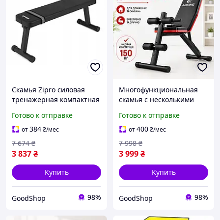
Скамья Zipro силовая
Многофункциональная
тренажерная компактная
скамья с несколькими
и надежная модель для
положениями спинки для
Готово к отправке
Готово к отправке
домашних тренировок
домашних силовых
универсальный
тренировок, лавка для
384
400
от
₴
/мес
от
₴
/мес
компактный тренажер
фитнеса дома
7 674
₴
7 998
₴
3 837
₴
3 999
₴
Купить
Купить
98%
98%
GoodShop
GoodShop