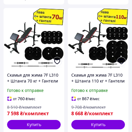
Скамья для жима 7F L310
Скамья для жима 7F L310
+ Штанга 70 кг + Гантели
+ Штанга 110 кг + Гантели
2*21 кг комплект набор
2*21 кг комплект набор
Готово к отправке
Готово к отправке
для силовых тренировок
для силовых тренировок
760
867
от
₴
/мес
от
₴
/мес
8 510
₴/комплект
9 708
₴/комплект
7 598
₴/комплект
8 668
₴/комплект
Купить
Купить