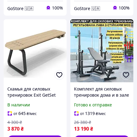
100%
100%
GoStore 🇺🇦
GoStore 🇺🇦
Скамья для силовых
Комплект для силовых
тренировок Exit GetSet
тренировок дома и в зале
(для MB200, MB300,
регулируемая скамья для
В наличии
Готово к отправке
PS500, PS600)
жима WCG Defender со
стойками Bugai Pro
645
1319
от
₴
/мес
от
₴
/мес
4 300
₴
26 380
₴
3 870
₴
13 190
₴