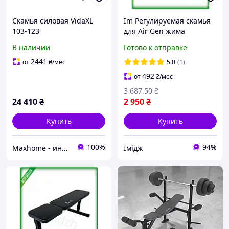
Скамья силовая VidaXL
Im Регулируемая скамья
103-123
для Air Gen жима
многофункциональная
домашняя разборная
В наличии
Готово к отправке
для домашних
черная для силовых
тренировок
тренировок и фитнеса
2441
от
₴
/мес
5.0
(1)
IMD22/G
492
от
₴
/мес
3 687
.50
₴
24 410
₴
2 950
₴
Купить
Купить
100%
94%
Maxhome - интернет магазин
Імідж