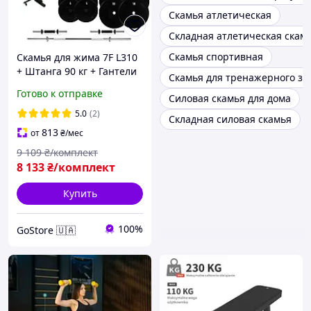
Скамья атлетическая
Складная атлетическая скам
Скамья спортивная
Скамья для жима 7F L310
+ Штанга 90 кг + Гантели
Скамья для тренажерного за
2*21 кг комплект набор
Готово к отправке
Силовая скамья для дома
для силовых тренировок
5.0
(2)
Складная силовая скамья
813
от
₴
/мес
9 109
₴/комплект
8 133
₴/комплект
Купить
100%
GoStore 🇺🇦