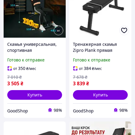
Скамья универсальная,
Тренажерная скамья
спортивная
Zipro Plank прямая
регулируемая складная
модель для жима лежа,
Готово к отправке
Готово к отправке
конструкция для жима,
силовых тренировок с
силовых тренировок и
мягкой обивкой и
350
384
от
₴
/мес
от
₴
/мес
фитнеса, удобная для
устойчивой конструкцией
7 010
₴
7 678
₴
зала
3 505
₴
3 839
₴
Купить
Купить
98%
98%
GoodShop
GoodShop