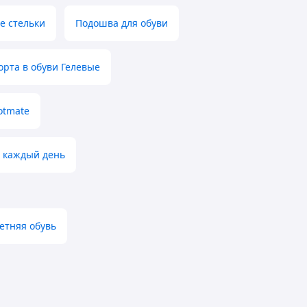
е стельки
Подошва для обуви
орта в обуви Гелевые
otmate
а каждый день
етняя обувь