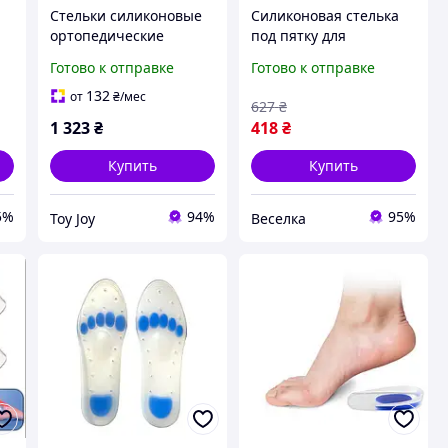
Стельки силиконовые
Силиконовая стелька
ортопедические
под пятку для
д
перфорированные
комфорта и поддержки
Готово к отправке
Готово к отправке
Orthopoint SL-502
стопы универсальная
анатомические стельки
вставка для обуви
132
от
₴
/мес
627
₴
Размер XL (41-44)
FLAME
1 323
₴
418
₴
Купить
Купить
5%
94%
95%
Toy Joy
Веселка