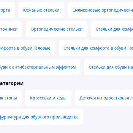
порта
Кожаные стельки
Силиконовые ортопедически
яточники
Ортопедические стельки
Стельки для комф
омфорта в обуви Геловые
Стельки для комфорта в обуви Fo
буви с антибактериальным эффектом
Стельки для обуви н
категории
ля стопы
Кроссовки и кеды
Детская и подростковая л
урнитура для обувного производства