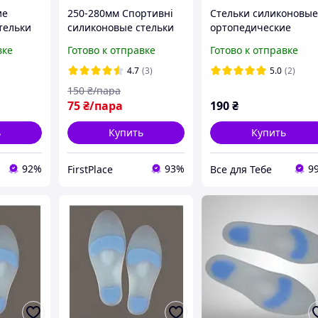
ие
250-280мм Спортивні
Стельки силиконовы
тельки
силиконовые стельки
ортопедические
для спортивной обуви
GelActiv, обрезные
вке
Готово к отправке
Готово к отправке
и берцов
универсальные 42-46
размер
4.7
(3)
5.0
(2)
150
₴/пара
75
₴/пара
190
₴
ь
Купить
Купить
92%
93%
9
FirstPlace
Все для Тебе