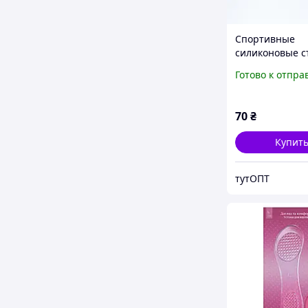
Спортивные
силиконовые с
для спортивно
Готово к отпра
и берцев 25-28
70
₴
Купит
тутОПТ