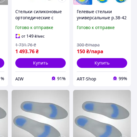
и
Стельки силиконовые
Гелевые стельки
ортопедические с
универсальные р.38-42
высоким подьемом SU-
Стельки для обуви 28
Готово к отправке
Готово к отправке
8017 анатомические
см Ортопедические
)
стельки Размер S 2000
стельки Силиконовые
149
от
₴
/мес
Люкс Люкс
стельки ARTK
1 731
.76
₴
300
₴/пара
1 493
.76
₴
150
₴/пара
Купить
Купить
1%
91%
99%
AIW
ART-Shop