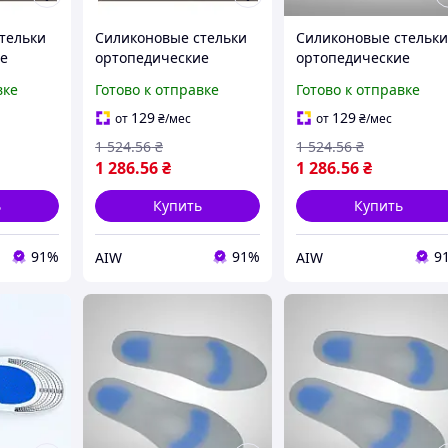
тельки
Силиконовые стельки
Силиконовые стельк
е
ортопедические
ортопедические
00,
Orthopoint SL-500,
Orthopoint SL-500,
вке
Готово к отправке
Готово к отправке
ые,
гипоаллергенные,
гипоаллергенные,
 (31-34)
пара, Размер L (38-41)
пара, Размер M (36-38
129
129
от
₴
/мес
от
₴
/мес
с
1184 Люкс Люкс
1558 Люкс Люкс
1 524
.56
₴
1 524
.56
₴
1 286
.56
₴
1 286
.56
₴
ь
Купить
Купить
91%
91%
9
AIW
AIW