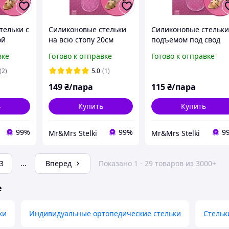
тельки с
Силиконовые стельки
Силиконовые стельки
ой
на всю стопу 20см
подъемом под свод
01 B
толщ.2мм клеящиеся,
стоп 19см/2-7мм, H-0
вке
Готово к отправке
Готово к отправке
H-03
(2)
5.0
(1)
149
₴/пара
115
₴/пара
ь
Купить
Купить
99%
99%
9
Mr&Mrs Stelki
Mr&Mrs Stelki
3
...
Вперед
Показано 1 - 29 товаров из 3000+
е
ки
Индивидуальные ортопедические стельки
Стельк