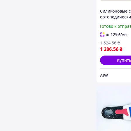
Силиконовые с
ортопедически
Orthopoint SL-5
Готово к отпра
гипоаллергенн
пара, Размер XS
129
от
₴
/мес
1183 Люкс Люк
1 524
.56
₴
1 286
.56
₴
Купит
AIW