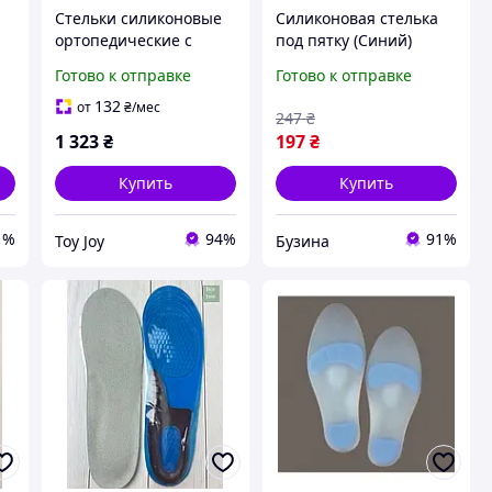
Стельки силиконовые
Силиконовая стелька
ортопедические с
под пятку (Синий)
высоким подьемом SU-
buzyna
Готово к отправке
Готово к отправке
8017 анатомические
стельки Размер M
132
от
₴
/мес
247
₴
1 323
₴
197
₴
Купить
Купить
1%
94%
91%
Toy Joy
Бузина