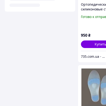
Ортопедическ
силиконовые с
Aurafix TG-804
Готово к отпра
950
₴
Купит
735.com.ua - товары для дома, медицинское и техническое оборудование с доставкой по Украине