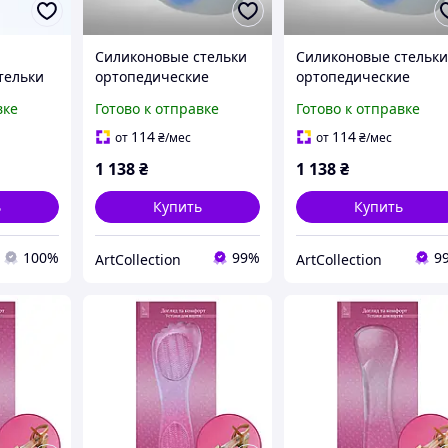
Силиконовые стельки
Силиконовые стельк
тельки
ортопедические
ортопедические
й обуви
Orthopoint SL-500,
Orthopoint SL-500,
вке
Готово к отправке
Готово к отправке
 см
гипоаллергенные,
гипоаллергенные,
пара, Размер S (34-36)
пара, Размер XS (31-3
114
114
от
₴
/мес
от
₴
/мес
1 138
₴
1 138
₴
ь
Купить
Купить
100%
99%
9
ArtСollection
ArtСollection