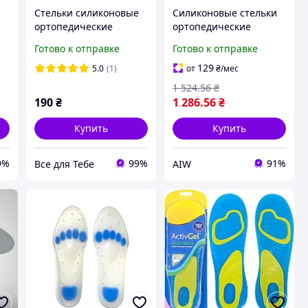
е
Стельки силиконовые
Силиконовые стельки
ортопедические
ортопедические
GelActiv, обрезные 36-
Orthopoint SL-500,
Готово к отправке
Готово к отправке
41 размер
гипоаллергенные,
пара, Размер S (34-36)
129
5.0
(1)
от
₴
/мес
662 Люкс Люкс
1 524
.56
₴
190
₴
1 286
.56
₴
Купить
Купить
9%
99%
91%
Все для Тебе
AIW