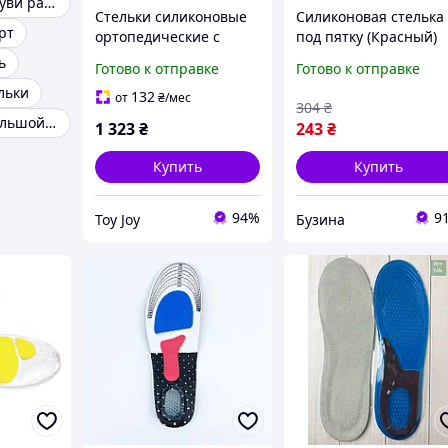
Стельки для обуви размер 42
Стельки силиконовые
Силиконовая стелька
рт
ортопедические с
под пятку (Красный)
высоким подьемом SU-
buzyna
ь
Готово к отправке
Готово к отправке
8017 анатомические
льки
стельки Размер S
132
от
₴
/мес
304
₴
Стельки для большой обуви
1 323
₴
243
₴
Купить
Купить
94%
9
Toy Joy
Бузина