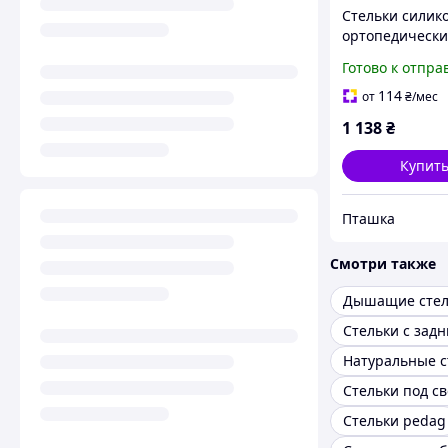
Стельки силик
ортопедически
дополнительн
Готово к отпра
вкладками Orth
SL-500 Размер S
114
от
₴
/мес
1 138
₴
Купит
Пташка
Смотри также
Стельки с зад
Стельки pedag