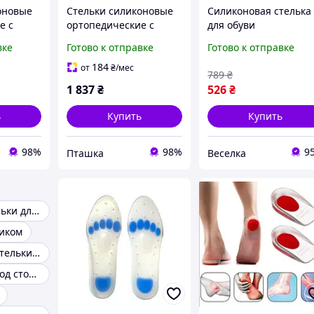
оновые
Стельки силиконовые
Силиконовая стелька
е с
ортопедические с
для обуви
ыми
высоким подьемом
амортизирующая по
вке
Готово к отправке
Готово к отправке
opoint
SL249 анатомические
пятку универсальная
 (34-36)
стельки Размер S
для комфорта ног и
184
от
₴
/мес
789
₴
снижения нагрузки
1 837
₴
526
₴
FLAME
ь
Купить
Купить
98%
98%
9
Пташка
Веселка
Дышащие стельки для обуви
ником
Натуральные стельки для обуви
Стельки под свод стопы