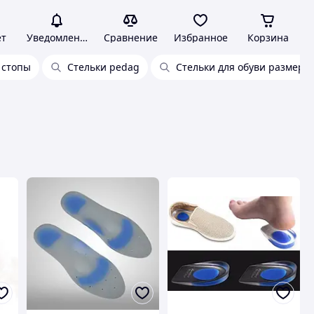
ет
Уведомления
Сравнение
Избранное
Корзина
 стопы
Стельки pedag
Стельки для обуви размер 4