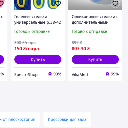
 с
Гелевые стельки
Силиконовые стельки с
универсальные р.38-42
дополнительными
8
Стельки для обуви 28
вкладками для
Готово к отправке
Готово к отправке
см, Силиконовые
поперечного свода и
стельки SPECTR
амортизации пятки
300
₴/пара
897
₴
Ersamed SL-500
150
₴/пара
807
.30
₴
Купить
Купить
9%
99%
99%
Spectr-Shop
VikaMed
и от плоскостопия
Кроссовки для зала