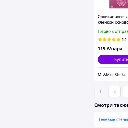
Силиконовые с
клейкой основ
20см/3-6мм, H-
Готово к отпра
5.0
119
₴/пара
Купит
Mr&Mrs Stelki
1
2
Смотри такж
Гелевые стель