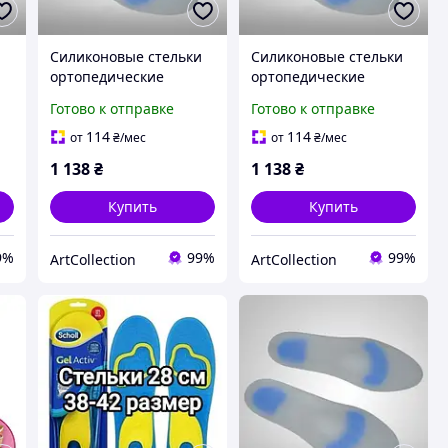
и
Силиконовые стельки
Силиконовые стельки
ортопедические
ортопедические
Orthopoint SL-500,
Orthopoint SL-500,
Готово к отправке
Готово к отправке
гипоаллергенные,
гипоаллергенные,
4)
пара, Размер L (38-41)
пара, Размер M (36-38)
114
114
от
₴
/мес
от
₴
/мес
1 138
₴
1 138
₴
Купить
Купить
9%
99%
99%
ArtСollection
ArtСollection