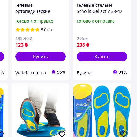
Гелевые
Гелевые стельки
ортопедические
Scholls Gel activ 38-42
,
стельки для
обрезные buzyna
Готово к отправке
Готово к отправке
повседневной обуви 38
42
5.0
(1)
135
.30
₴
295
₴
123
₴
236
₴
Купить
Купить
1%
95%
91%
Watafa.com.ua
Бузина