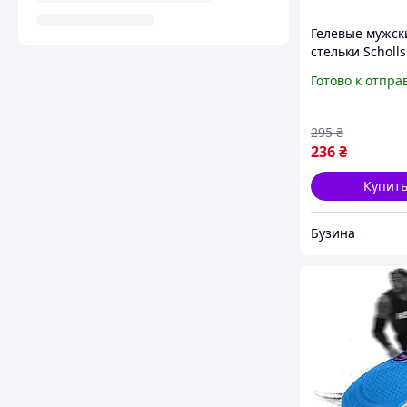
Гелевые мужск
стельки Scholls
activ 42-48 об
Готово к отпра
buzyna
295
₴
236
₴
Купит
Бузина