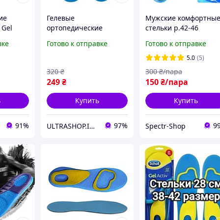
ие
Гелевые
Мужские комфортны
 Gel
ортопедические
стельки р.42-46
резные
стельки мужские Scholl
Ортопедические
вке
Готово к отправке
Готово к отправке
GelActiv Everyday 42-46
гелевые стельки для
размер
обуви Стельки для
5.0
(5)
повседневной обуви
320
₴
300
₴/пара
I&S
249
₴
150
₴/пара
ь
Купить
Купить
91%
97%
9
ULTRASHOP.IN.UA 🛒 Интернет-магазин трендовых гаджетов
Spectr-Shop