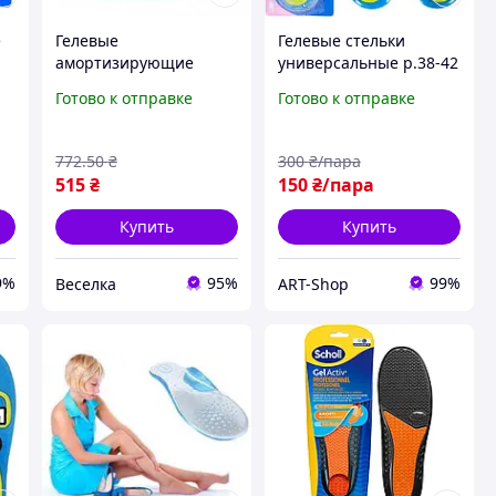
е
Гелевые
Гелевые стельки
амортизирующие
универсальные р.38-42
стельки для мужчин
Стельки для обуви 28
Готово к отправке
Готово к отправке
обрезные 42-48 см для
см Ортопедические
поддержки и комфорта
стельки Силиконовые
ног FLAME
стельки ARTK
772
.50
₴
300
₴/пара
515
₴
150
₴/пара
Купить
Купить
9%
95%
99%
Веселка
ART-Shop