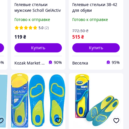
Гелевые стельки
Гелевые стельки 38-42
м
мужские Scholl GelActiv
для обуви
Everyday Топ продаж
амортизирующие для
Готово к отправке
Готово к отправке
г
комфорта и
профилактики
5.0
(2)
772
.50
₴
усталости ног FLAME
119
₴
515
₴
Купить
Купить
5%
90%
95%
Kozak Market - Магазин техники и аксессуаров
Веселка