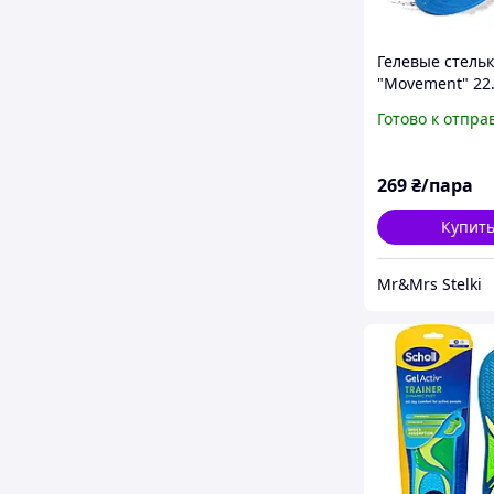
Гелевые стель
"Movement" 22.
для активных з
Готово к отпра
H-09 №1
269
₴/пара
Купит
Mr&Mrs Stelki