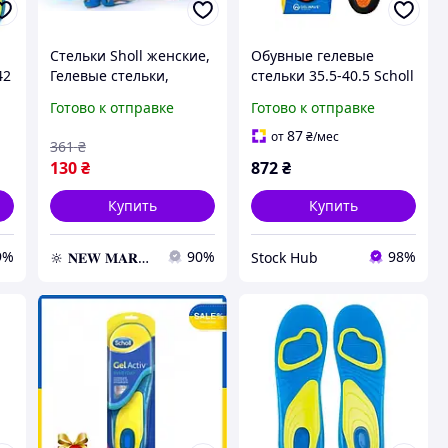
Стельки Sholl женские,
Обувные гелевые
42
Гелевые стельки,
стельки 35.5-40.5 Scholl
Стельки
Стельки для обуви с
Готово к отправке
Готово к отправке
ортопедические
геля с
амортизирующей
87
от
₴
/мес
361
₴
основой
130
₴
872
₴
Купить
Купить
9%
90%
98%
🔆 𝐍𝐄𝐖 𝐌𝐀𝐑𝐊𝐄𝐓 🔆 – Продукция премиум-класса от официального представителя!
Stock Hub