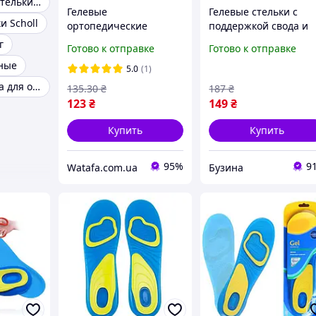
Силиконовые стельки для ног
Гелевые
Гелевые стельки с
и Scholl
ортопедические
поддержкой свода и
стельки для
массажным эффектом
г
Готово к отправке
Готово к отправке
повседневной обуви 42
пара buzyna
ные
46
5.0
(1)
Гелевая стелька для обуви
135
.30
₴
187
₴
123
₴
149
₴
Купить
Купить
95%
9
Watafa.com.ua
Бузина