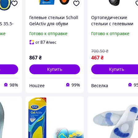
Гелевые стельки Scholl
Ортопедические
 35.5-
GelActiv для обуви
стельки с гелевыми
ctiv
амортизирующие для
вставками для
вке
Готово к отправке
Готово к отправке
ивные
комфорта и поддержки
поддержки сводов
и для
стопы
стопы размер 40-43
87
от
₴
/мес
овок
амортизирующие
700
.50
₴
FLAME
867
₴
467
₴
ь
Купить
Купить
98%
99%
9
Houzee
Веселка