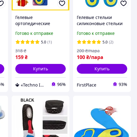
Гелевые
Гелевые стельки
ортопедические
силиконовые стельки
стельки в обувь Scholl
для обуви GelActiv
Готово к отправке
Готово к отправке
актив гель
Everyday
силиконовые
5.0
(1)
5.0
(2)
универсальные
318
₴
200
₴/пара
снижение нагрузки на
159
₴
100
₴/пара
RZV
Купить
Купить
5%
96%
93%
🔱 «Techno Imperia» Компетентность! Качество товара! Быстрая отправка! ✅
FirstPlace