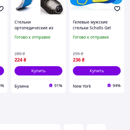
Стельки
Гелевые мужские
ортопедические из
стельки Scholls Gel
вспененной резины с
activ 42-48 обрезные
Готово к отправке
Готово к отправке
амортизирующими
newyork
гелевыми вставками
супинатором р. 40-43
280
₴
295
₴
е
buzyna
224
₴
236
₴
Купить
Купить
8%
91%
94%
Бузина
New York