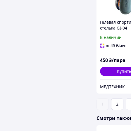
Гелевая спорт
стелька GI-04
В наличии
45
от
₴
/мес
450
₴/пара
Купит
МЕДТЕХНИКА - путь к здоровью
1
2
Смотри такж