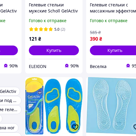
ки
Гелевые стельки
Гелевые стельки с
GelActiv
мужские Scholl GelActiv
массажным эффекто
7
Everyday EL0227
для поддержки свода
вке
Готово к отправке
Готово к отправке
стопы и комфорта но
22x7 см FLAME
5.0
(2)
585
₴
121
₴
390
₴
ь
Купить
Купить
90%
90%
9
ELEXION
Веселка
GelActiv
Гелевые стельки под пятку
Ортопедические гелевые стельки
аха ног