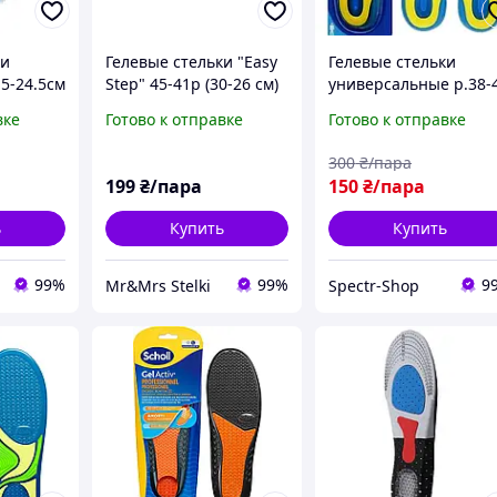
ки
Гелевые стельки "Easy
Гелевые стельки
5-24.5см
Step" 45-41р (30-26 см)
универсальные р.38-
анятий,
нагрузки/спорт, H-11
Стельки для обуви 28
вке
Готово к отправке
Готово к отправке
№2
см, Силиконовые
стельки SPECTR
300
₴/пара
199
₴/пара
150
₴/пара
ь
Купить
Купить
99%
99%
9
Mr&Mrs Stelki
Spectr-Shop