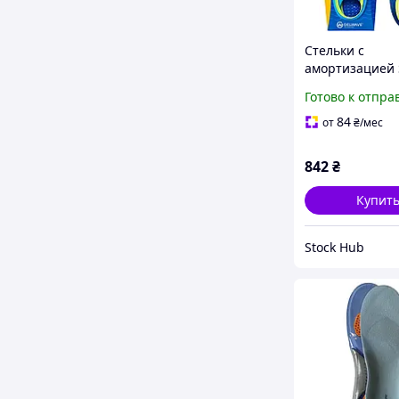
Стельки с
амортизацией S
40.5 Scholl GelA
Готово к отпра
Trainer Спорт
гелевые стельк
84
от
₴
/мес
бега и тренир
842
₴
Купит
Stock Hub