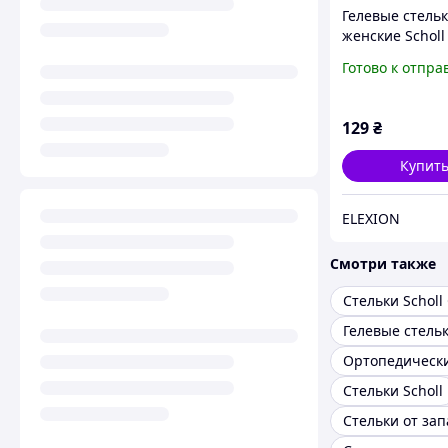
Гелевые стель
женские Scholl 
Everyday EL022
Готово к отпра
129
₴
Купит
ELEXION
Смотри также
Стельки Scholl 
Стельки Scholl
Стельки от зап