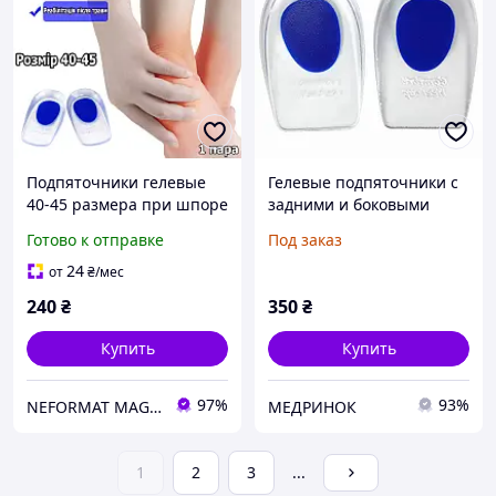
Подпяточники гелевые
Гелевые подпяточники с
40-45 размера при шпоре
задними и боковыми
для обуви. Силиконовые
бортиками
Готово к отправке
Под заказ
вкладыши под пятку.
(чашеобразные).
Корректоры для стопы
24
от
₴
/мес
240
₴
350
₴
Купить
Купить
97%
93%
NEFORMAT MAGAZ
МЕДРИНОК
1
2
3
...