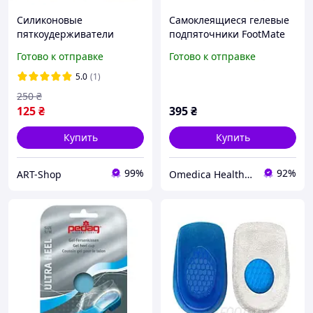
Силиконовые
Самоклеящиеся гелевые
пяткоудерживатели
подпяточники FootMate
Гелевые вставки в обувь
G051
Готово к отправке
Готово к отправке
Защитные вставки в
обувь от натирания
5.0
(1)
Подпяточники Защита от
250
₴
мозолей I&S
125
₴
395
₴
Купить
Купить
99%
92%
ART-Shop
Omedica Health & Beauty