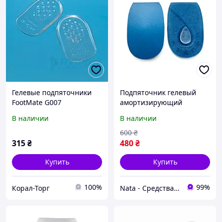
Гелевые подпяточники
Подпяточник гелевый
FootMate G007
амортизирующий
универсальный Toros
В наличии
В наличии
Group, Тип 1150
600
₴
315
₴
480
₴
Купить
Купить
100%
99%
Корал-Торг
Nata - Средства гигиены и косметика