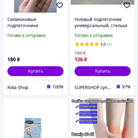
Силиконовые
Гелевый подпяточник
подпяточники
универсальный, стелька
самоклеящиеся
силиконовая под пятку
Готово к отправке
Готово к отправке
Salamander Гелевый
Heel Pad Gel Air,
вкладыш подпяточник,
прозрачный
5.0
(1)
Вкладыш под пятку для
180
₴
обуви
180
₴
126
₴
Купить
Купить
100%
97%
Nika Shop
SUPERSHOP супер цены, супер выбор, супер покупки!