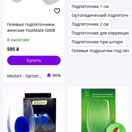
Подпяточник 1 см
Ортопедический подпяточни
Подпяточник 2 см
Гелевые подпяточники
женские FootMate G008
Подпяточник для коррекции 
Red 36/40
В наличии
Подпяточник при шпоре
595
₴
Гелевые подушечки под пятк
Купить
96%
Medort - Ортопедическая продукция, товары для здоровья