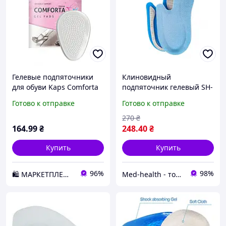
Гелевые подпяточники
Клиновидный
для обуви Kaps Comforta
подпяточник гелевый SH-
D3-2026
311D Foot Care
Готово к отправке
Готово к отправке
270
₴
164
.99
₴
248
.40
₴
Купить
Купить
96%
98%
🛍️ МАРКЕТПЛЕЙС DMD
Мed-health - товары для красоты и здоровья