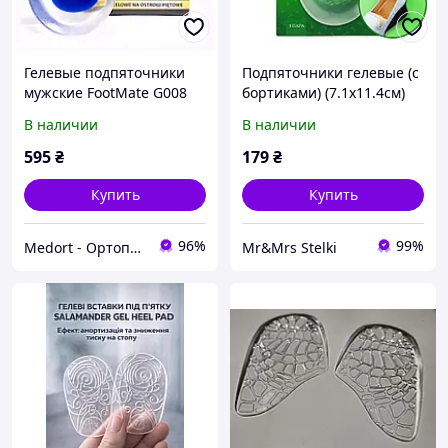
Гелевые подпяточники
Подпяточники гелевые (с
мужские FootMate G008
бортиками) (7.1х11.4см)
Blue 41/46
прозрачный цвет P-07
В наличии
В наличии
595
₴
179
₴
Купить
Купить
96%
99%
Medort - Ортопедическая продукция, товары для здоровья
Mr&Mrs Stelki