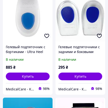
Гелевый подпяточник с
Гелевые подпяточники с
бортиками - Ultra Heel
задними и боковыми
Pedag 174
бортиками
В наличии
В наличии
(чашеобразные) - Dr. King
PJ401
885
₴
295
₴
Купить
Купить
98%
98%
MedicalCare - Красота и уход за Вашим здоровьем
MedicalCare - Красота и уход за Вашим здоровьем