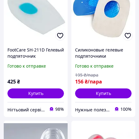
FootCare SH-211D Гелевый
Силиконовые гелевые
подпяточник
подпяточники
чашеподобный (размер
Готово к отправке
Готово к отправке
M)
195
₴/пара
425
₴
156
₴/пара
Купить
Купить
98%
100%
Нігтьовий сервіс - Харків
Нужные полезности