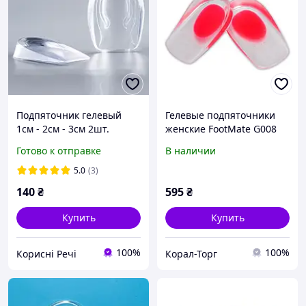
Подпяточник гелевый
Гелевые подпяточники
1см - 2см - 3см 2шт.
женские FootMate G008
силиконовая
Red 36/40
Готово к отправке
В наличии
увеличивающая стелька
s 1см
5.0
(3)
140
₴
595
₴
Купить
Купить
100%
100%
Корисні Речі
Корал-Торг