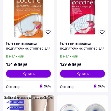
Гелевый вкладыш
Гелевый вкладыш
подпяточник стоппер для
подпяточник стоппер для
обуви COCCINE GEL
обуви COCCINE GEL AIR -
В наличии
В наличии
ANATOMIC - Heel Pad Gel
Heel Pad Gel Польша
Польша
134
₴/пара
129
₴/пара
Купить
Купить
96%
96%
Оптоторг
Оптоторг