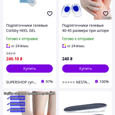
Подпяточники гелевые
Подпяточники гелевые
Corbby HEEL GEL
40-45 размера при шпоре
(Женские, Мужские)
для обуви. Силиконовые
Готово к отправке
Готово к отправке
вкладыши под пятку.
Корректоры для стопы
24
24
от
₴
/мес
от
₴
/мес
343
₴
240
.10
₴
240
₴
Купить
Купить
97%
100%
SUPERSHOP супер цены, супер выбор, супер покупки!
⭐⭐⭐⭐⭐ NESTANDART MAGAZ