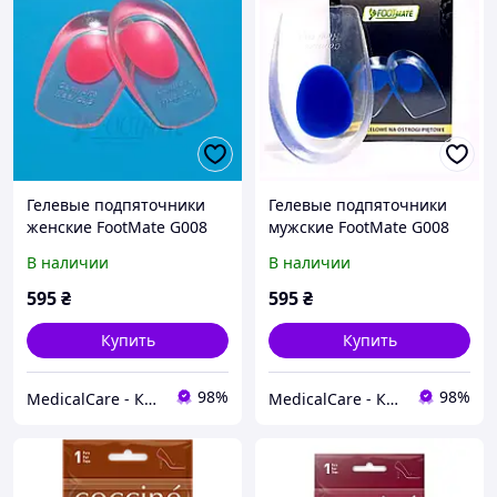
Гелевые подпяточники
Гелевые подпяточники
женские FootMate G008
мужские FootMate G008
Red
Blue
В наличии
В наличии
595
₴
595
₴
Купить
Купить
98%
98%
MedicalCare - Красота и уход за Вашим здоровьем
MedicalCare - Красота и уход за Вашим здоровьем