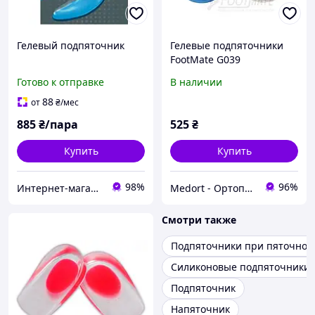
Гелевый подпяточник
Гелевые подпяточники
FootMate G039
Готово к отправке
В наличии
88
от
₴
/мес
885
₴/пара
525
₴
Купить
Купить
98%
96%
Интернет-магазин медтехники и товаров для здоровья ВаМторг
Medort - Ортопедическая продукция, товары для здоровья
Смотри также
Подпяточники при пяточной
Силиконовые подпяточники
Подпяточник
Напяточник