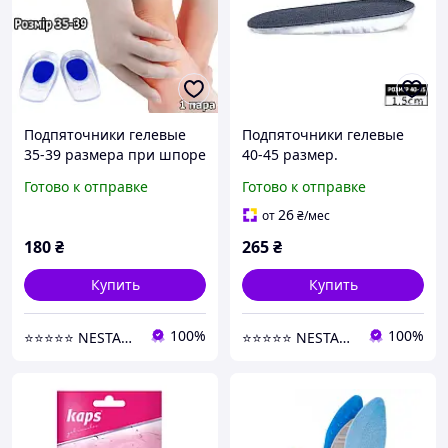
Подпяточники гелевые
Подпяточники гелевые
35-39 размера при шпоре
40-45 размер.
для обуви. Корректоры
Полустельки
Готово к отправке
Готово к отправке
для стопы в обувь.
силиконовые для
Подпяточник мягкий
увеличения роста.
26
от
₴
/мес
Корректоры для стопы в
180
₴
265
₴
обувь
Купить
Купить
100%
100%
⭐⭐⭐⭐⭐ NESTANDART MAGAZ
⭐⭐⭐⭐⭐ NESTANDART MAGAZ