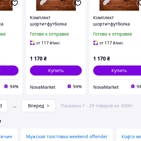
Комплект
Комплект
ка
шорти+футболка
шорти+футболка
der
Weekend Offender
Weekend Offender
вке
Готово к отправке
Готово к отправке
117
117
от
₴
/мес
от
₴
/мес
1 170
₴
1 170
₴
ь
Купить
Купить
94%
94%
9
NovaMarket
NovaMarket
3
...
Вперед
Показано 1 - 29 товаров из 3000+
е
ужчин
Мужская толстовка weekend offender
Кофта we