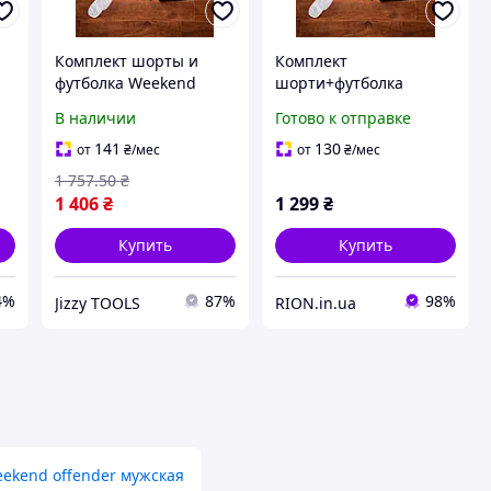
Комплект шорты и
Комплект
футболка Weekend
шорти+футболка
Offender из 95% хлопка
Weekend Offender
В наличии
Готово к отправке
размер S-XXL с DTF
печатью на одежде
141
130
от
₴
/мес
от
₴
/мес
1 757
.50
₴
1 406
₴
1 299
₴
Купить
Купить
4%
87%
98%
Jizzy TOOLS
RION.in.ua
ekend offender мужская