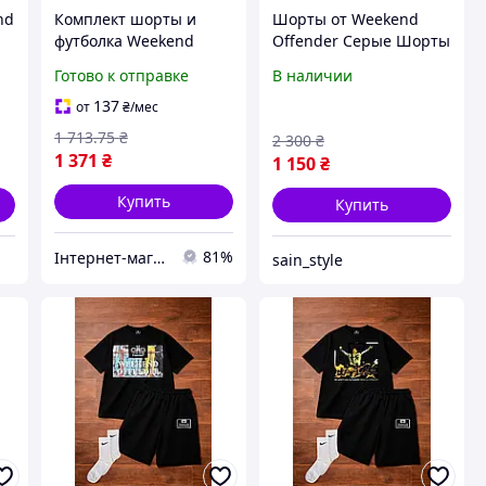
nd
Комплект шорты и
Шорты от Weekend
футболка Weekend
Offender Серые Шорты
Offender с носками S-
Викенд Офендер
Готово к отправке
В наличии
XXL 95% хлопок 5%
Мужские Шорты
полиэстер DTF печать
Weekend Красивые
137
от
₴
/мес
Шорты Weekend
1 713
.75
₴
2 300
₴
Offender
1 371
₴
1 150
₴
Купить
Купить
81%
Інтернет-магазин Already Better
sain_style