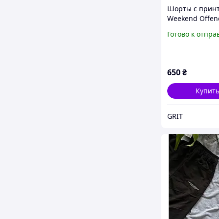
Шорты с прин
Weekend Offend
Серый, XS
Готово к отпра
650
₴
Купит
GRIT