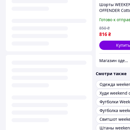
Шорты WEEKE
OFFENDER Cott
Готово к отпра
850
₴
816
₴
Купит
Магазин одежды
Смотри также
Худи weekend 