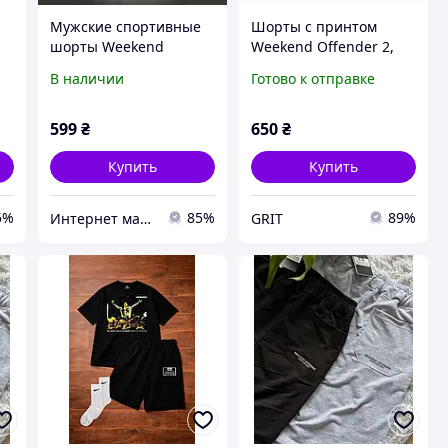
Мужские спортивные
Шорты с принтом
шорты Weekend
Weekend Offender 2,
ер
Offender Logo унисекс
Серый, XS
В наличии
Готово к отправке
черные викенд
оффендер
599
₴
650
₴
Купить
Купить
5%
85%
89%
Интернет магазин Dr Style
GRIT