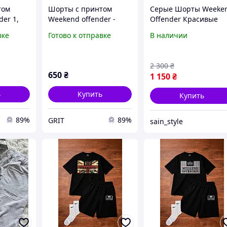
том
Шорты с принтом
Серые Шорты Weeke
er 1,
Weekend offender -
Offender Красивые
sakura, Серый, XS
Шорты Викенд
вке
Готово к отправке
В наличии
Офендер Новые
Шорты Weekend
Offender Летные
2 300
₴
Шорты Викенд
650
₴
1 150
₴
ь
Купить
Купить
89%
89%
GRIT
sain_style