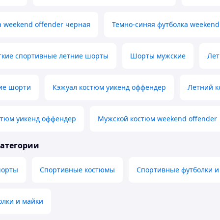
 weekend offender черная
Темно-синяя футболка weekend 
ткие спортивные летние шорты
Шорты мужские
Лет
ие шорти
Кэжуал костюм уикенд оффендер
Летний к
стюм уикенд оффендер
Мужской костюм weekend offender
категории
шорты
Спортивные костюмы
Спортивные футболки и
олки и майки