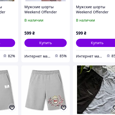
ы
Мужские шорты
Мужские шорты
der
Weekend Offender
Weekend Offender
 Викенд
черные викенд
серые викенд офенд
В наличии
В наличии
ы от
офендер
nd
ы на
599
₴
599
₴
ь
Купить
Купить
82%
85%
8
Интернет магазин Dr Style
Интернет магазин Dr Style