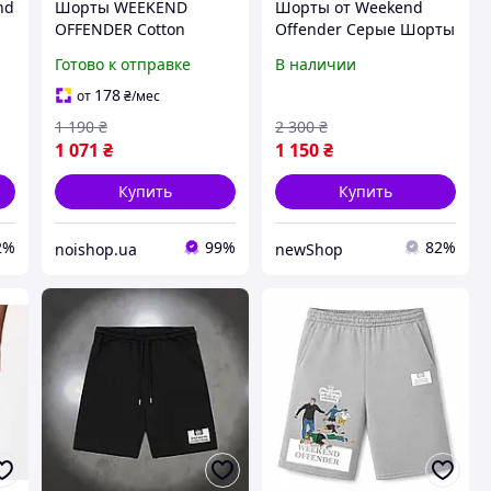
nd
Шорты WEEKEND
Шорты от Weekend
OFFENDER Cotton
Offender Серые Шорты
Викенд Офендер
Готово к отправке
В наличии
Мужские Шорты
Weekend Красивые
178
от
₴
/мес
Шорты Weekend
1 190
₴
2 300
₴
Offender
1 071
₴
1 150
₴
Купить
Купить
2%
99%
82%
noishop.ua
newShop