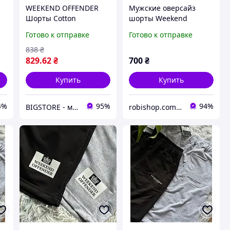
WEEKEND OFFENDER
Мужские оверсайз
Шорты Cotton
шорты Weekend
Offender 1,
Готово к отправке
Готово к отправке
Графитовый, S
838
₴
829
.62
₴
700
₴
Купить
Купить
4%
95%
94%
BIGSTORE - магазин одежды
robishop.com.ua