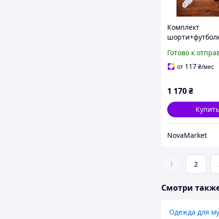
Комплект
шорти+футбол
Weekend Offen
Готово к отпра
117
от
₴
/мес
1 170
₴
Купит
NovaMarket
1
2
Смотри такж
Одежда для м