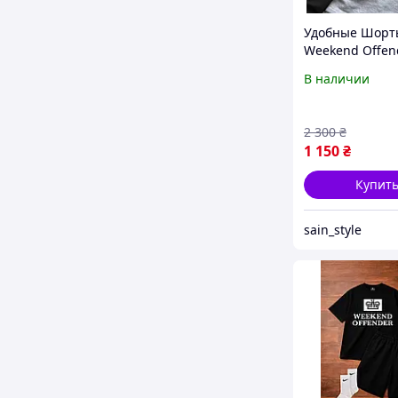
Удобные Шорт
Weekend Offen
Черные шорты
В наличии
Офендер Шорт
бренда Weeke
Offender Шорт
2 300
₴
лето Week
1 150
₴
Купит
sain_style