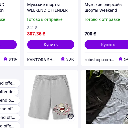
ND
Мужские шорты
Мужские оверсайз
on
WEEKEND OFFENDER
шорты Weekend
Offender 2,
вке
Готово к отправке
Готово к отправке
Графитовый, S
841
₴
807
.36
₴
700
₴
ь
Купить
Купить
91%
93%
9
KANTORA SHOP - магазин брендовой одежды
robishop.com.ua
Одежда weekend offender
offender
Футболки Weekend offender
Футболка weekend offender мужская
Свитшот weekend offender
Штаны weekend offender