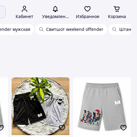
Кабинет
Уведомления
Избранное
Корзина
ender мужская
Свитшот weekend offender
Штаны w