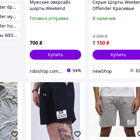
Мужские оверсайз
Серые Шорты Weeke
Weekend offender бренд
шорты Weekend
Offender Красивые
offender - sakura,
Шорты Викенд
Weekend offender мужской
Готово к отправке
В наличии
Графит, S
Офендер Новые
Weekend offender hoodie
Шорты Weekend
Offender Летные
Мужские Шорты WEEKEND OFFENDER серые
2 300
₴
Шорты Викенд
700
₴
1 150
₴
Купить
Купить
94%
8
robishop.com.ua
newShop