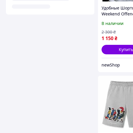
Удобные Шорт
Weekend Offen
Черные шорты
В наличии
Офендер Шорт
бренда Weeke
2 300
₴
Offender Шорт
1 150
₴
лето Week
Купит
newShop