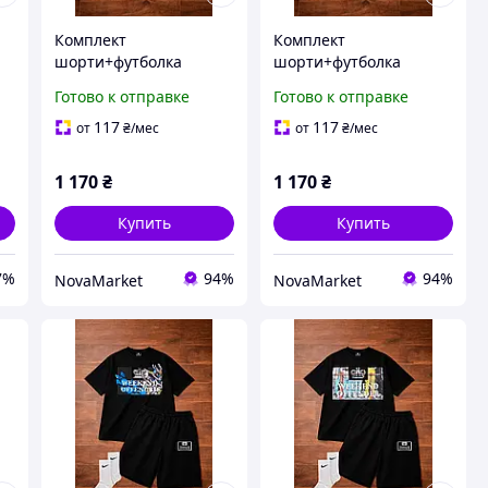
Комплект
Комплект
шорти+футболка
шорти+футболка
Weekend Offender
Weekend Offender
Готово к отправке
Готово к отправке
117
117
от
₴
/мес
от
₴
/мес
1 170
₴
1 170
₴
Купить
Купить
7%
94%
94%
NovaMarket
NovaMarket