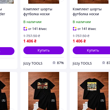
ы
Комплект шорты
Комплект шорты
der
футболка носки
футболка носки
 Викенд
Weekend Offender для
Weekend Offender S-
В наличии
В наличии
ы от
комфортного отдыха
XXL 95% хлопок 5%
nd
размеры S-XXL 95%
полиэстер для
141
141
от
₴
/мес
от
₴
/мес
ы на
хлопок 5% полиэстер
активного отдыха
1 757
.50
₴
1 757
.50
₴
1 406
₴
1 406
₴
Купить
Купить
ь
87%
8
Jizzy TOOLS
Jizzy TOOLS