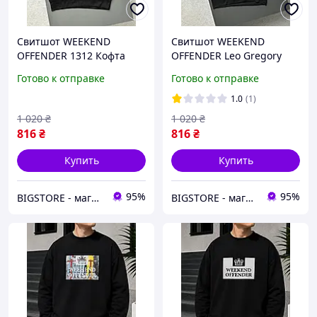
Свитшот WEEKEND
Свитшот WEEKEND
OFFENDER 1312 Кофта
OFFENDER Leo Gregory
Уикенд Оффендер ,
Реглан Уикенд Оффендер
Готово к отправке
Готово к отправке
мужской реглан
Лео Грегори, мужская
кофта с принтом
1.0
(1)
1 020
₴
1 020
₴
816
₴
816
₴
Купить
Купить
95%
95%
BIGSTORE - магазин одежды
BIGSTORE - магазин одежды