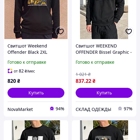
Свитшот Weekend
Свитшот WEEKEND
Offender Black 2XL
OFFENDER Bissel Graphic -
Худи Уикенд Оффендер
Готово к отправке
Готово к отправке
82
от
₴
/мес
1 021
₴
820
₴
837
.22
₴
Купить
Купить
94%
97%
NovaMarket
СКЛАД ОДЕЖДЫ