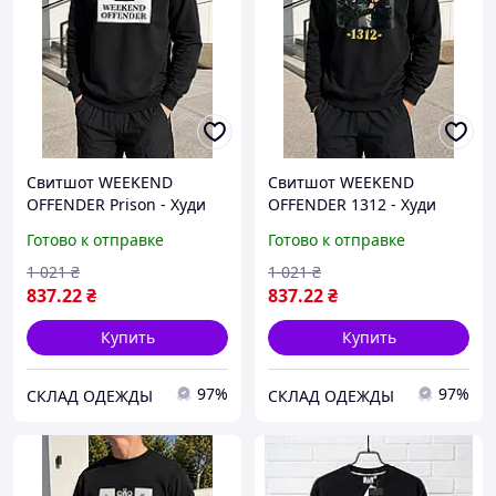
Свитшот WEEKEND
Свитшот WEEKEND
OFFENDER Prison - Худи
OFFENDER 1312 - Худи
Уикенд Оффендер
Уикенд Оффендер
Готово к отправке
Готово к отправке
1 021
₴
1 021
₴
837
.22
₴
837
.22
₴
Купить
Купить
97%
97%
СКЛАД ОДЕЖДЫ
СКЛАД ОДЕЖДЫ