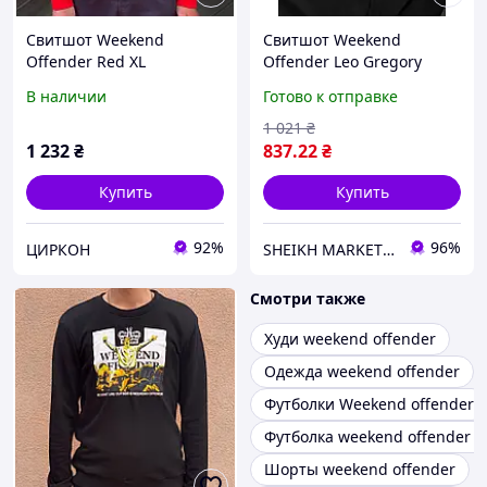
Свитшот Weekend
Свитшот Weekend
Offender Red XL
Offender Leo Gregory
Мужская кофта Уикенд
В наличии
Готово к отправке
Оффендер Лео Грегори
1 021
₴
1 232
₴
837
.22
₴
Купить
Купить
92%
96%
ЦИРКОН
SHEIKH MARKET - магазин одежды
Смотри также
Худи weekend offender
Одежда weekend offender
Футболки Weekend offender
Футболка weekend offender 
Шорты weekend offender