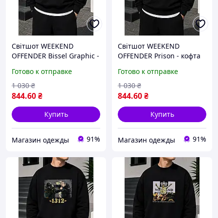
Світшот WEEKEND
Світшот WEEKEND
OFFENDER Bissel Graphic -
OFFENDER Prison - кофта
кофта викенд
викенд
Готово к отправке
Готово к отправке
1 030
₴
1 030
₴
844
.60
₴
844
.60
₴
Купить
Купить
91%
91%
Магазин одежды
Магазин одежды