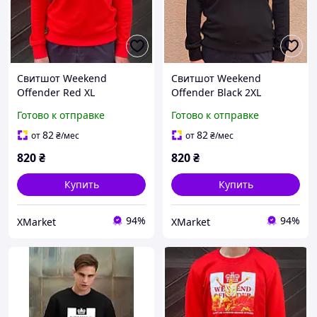
Свитшот Weekend
Свитшот Weekend
Offender Red XL
Offender Black 2XL
Готово к отправке
Готово к отправке
82
82
от
₴
/мес
от
₴
/мес
820
₴
820
₴
Купить
Купить
94%
94%
XMarket
XMarket