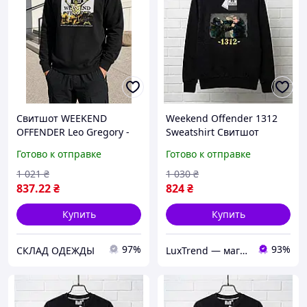
Свитшот WEEKEND
Weekend Offender 1312
OFFENDER Leo Gregory -
Sweatshirt Свитшот
Худи Уикенд Оффендер
Викенд Оффендер 1312
Готово к отправке
Готово к отправке
1 021
₴
1 030
₴
837
.22
₴
824
₴
Купить
Купить
97%
93%
СКЛАД ОДЕЖДЫ
LuxTrend — магазин трендовой одежды