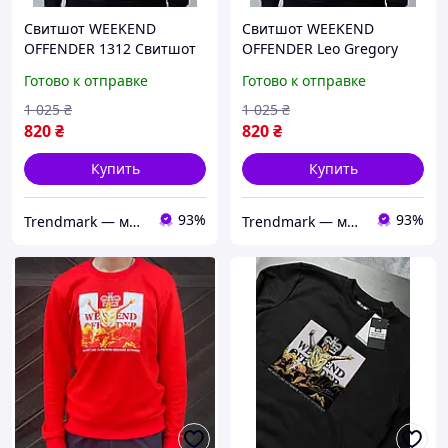
Свитшот WEEKEND
Свитшот WEEKEND
OFFENDER 1312 Свитшот
OFFENDER Leo Gregory
Викенд Оффендер 1312
Свитшот Викенд
Готово к отправке
Готово к отправке
Оффендер Лео Грегори
1 025
₴
1 025
₴
820
₴
820
₴
Купить
Купить
93%
93%
Trendmark — магазин трендовой одежды
Trendmark — магазин трендовой одежды