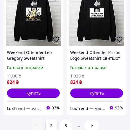
Weekend Offender Leo
Weekend Offender Prison
Gregory Sweatshirt
Logo Sweatshirt Свитшот
Свитшот Викенд
Викенд Оффендер
Готово к отправке
Готово к отправке
Оффендер Лео Грегори
Призон
1 030
₴
1 030
₴
824
₴
824
₴
Купить
Купить
93%
93%
LuxTrend — магазин трендовой одежды
LuxTrend — магазин трендовой одежды
1
2
3
...