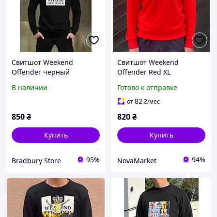
Свитшот Weekend
Свитшот Weekend
Offender черный
Offender Red XL
В наличии
Готово к отправке
82
от
₴
/мес
850
₴
820
₴
Купить
Купить
95%
94%
Bradbury Store
NovaMarket