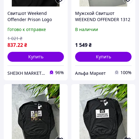
Свитшот Weekend
Мужской Свитшот
Offender Prison Logo
WEEKEND OFFENDER 1312
Мужская кофта Уикенд
черная свитшот черная
Готово к отправке
В наличии
Оффендер Призон
мужская WEEKEND
OFFENDER 1312
1 021
₴
837
.22
₴
1 549
₴
Купить
Купить
96%
100%
SHEIKH MARKET - магазин одежды
Альфа Маркет