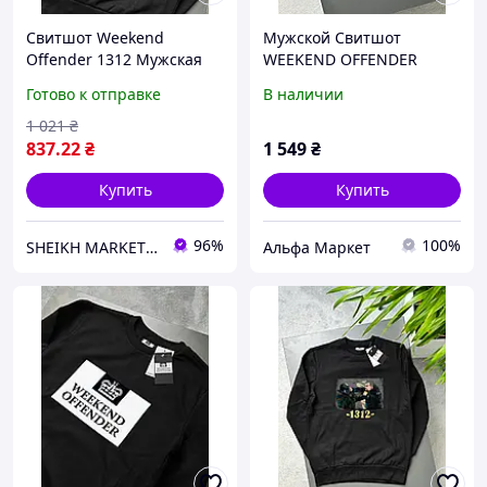
Свитшот Weekend
Мужской Свитшот
Offender 1312 Мужская
WEEKEND OFFENDER
кофта Уикенд Оффендер
Prison черный свитшот
Готово к отправке
В наличии
1312
черный мужской
WEEKEND OFFENDER
1 021
₴
Prison
837
.22
₴
1 549
₴
Купить
Купить
96%
100%
SHEIKH MARKET - магазин одежды
Альфа Маркет