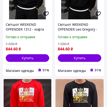
Світшот WEEKEND
Світшот WEEKEND
OFFENDER 1312 - кофта
OFFENDER Leo Gregory -
викенд
кофта викенд
Готово к отправке
Готово к отправке
1 030
₴
1 030
₴
844
.60
₴
844
.60
₴
Купить
Купить
91%
91%
Магазин одежды
Магазин одежды