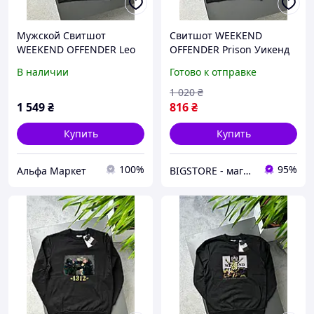
Мужской Свитшот
Свитшот WEEKEND
WEEKEND OFFENDER Leo
OFFENDER Prison Уикенд
Gregory черный свитшот
Оффендер Призон,
В наличии
Готово к отправке
черный WEEKEND
мужская кофта кэжуал
OFFENDER Leo Gregory
1 020
₴
мужской
1 549
₴
816
₴
Купить
Купить
100%
95%
Альфа Маркет
BIGSTORE - магазин одежды