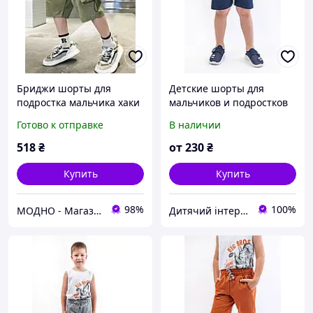
Бриджи шорты для
Детские шорты для
подростка мальчика хаки
мальчиков и подростков
Готово к отправке
В наличии
518
₴
от
230
₴
Купить
Купить
98%
100%
МОДНО - Магазин детской и женской одежды и обуви
Дитячий інтернет-магазин "ЇЖАЧОК"