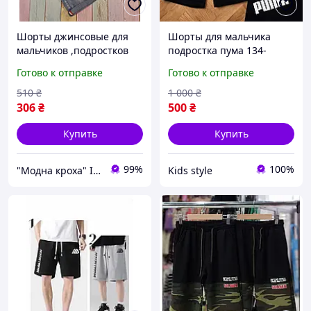
Шорты джинсовые для
Шорты для мальчика
мальчиков ,подростков
подростка пума 134-
,рванка р 122
164см трикотажные
Готово к отправке
Готово к отправке
летние черные
классические
510
₴
1 000
₴
спортивные бриджи
306
₴
500
₴
Puma для детей на лето
Купить
Купить
99%
100%
"Модна кроха" Iнтернет-магазин дитячого одягу та взуття в роздріб
Kids style