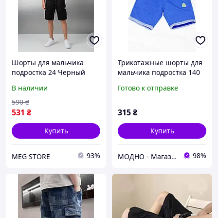
Шорты для мальчика
Трикотажные шорты для
подростка 24 Черный
мальчика подростка 140
(714774-24)
В наличии
Готово к отправке
590
₴
531
₴
315
₴
Купить
Купить
93%
98%
MEG STORE
МОДНО - Магазин детской и женской одежды и обуви