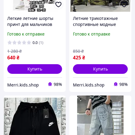
Легкие летние шорты
Летние трикотажные
принт для мальчиков
спортивные модные
подростков, детские
шорты хлопковые для
Готово к отправке
Готово к отправке
серые трикотажные
мальчика подростка
шорты хлопок парню 11-
черные повседневные на
0.0
(1)
15лет
резинках 12-13лет
1 280
₴
850
₴
640
₴
425
₴
Купить
Купить
98%
98%
Merri.kids.shop
Merri.kids.shop