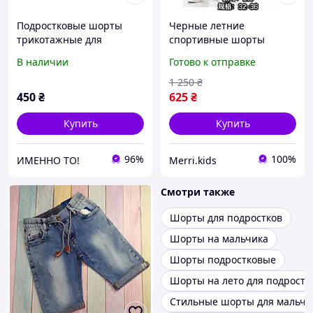
Подростковые шорты
Черные летние
трикотажные для
спортивные шорты
мальчика подростка
принт для мальчиков
В наличии
Готово к отправке
Камуфляж 7-16 лет
подростков, детские
серые трикотажные
1 250
₴
шорты хлопок 11-15лет
450
₴
625
₴
Купить
Купить
96%
100%
ИМЕННО ТО!
Merri.kids
Смотри также
Шорты для подростков
Шорты на мальчика
Шорты подростковые
Шорты на лето для подростк
Стильные шорты для мальчи