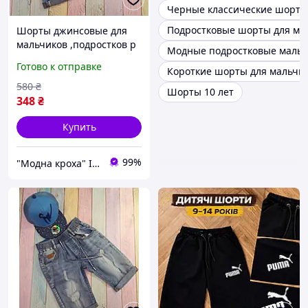
Черные классические шорты
Подростковые шорты для ма
Шорты джинсовые для
мальчиков ,подростков р
Модные подростковые маль
140
Готово к отправке
Короткие шорты для мальчи
580
₴
Шорты 10 лет
348
₴
Купить
99%
"Модна кроха" Iнтернет-магазин дитячого одягу та взуття в роздріб