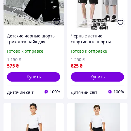
Детские черные шорты
Черные летние
трикотаж найк для
спортивные шорты
мальчика подростка на
принт для мальчиков
Готово к отправке
Готово к отправке
158-164см летние модные
подростков, детские
серые спортивные
серые трикотажные
1 150
₴
1 250
₴
шорты nike
шорты хлопок 11-15лет
575
₴
625
₴
Купить
Купить
100%
100%
Дитячий світ
Дитячий світ