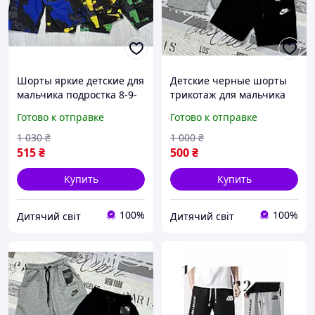
Шорты яркие детские для
Детские черные шорты
мальчика подростка 8-9-
трикотаж для мальчика
10-11 лет на лето, детские
подростка на 9-10-11-
Готово к отправке
Готово к отправке
модные шорты для
12лет, летние модные
прогулок
серые спортивные
1 030
₴
1 000
₴
шорты
515
₴
500
₴
Купить
Купить
100%
100%
Дитячий світ
Дитячий світ