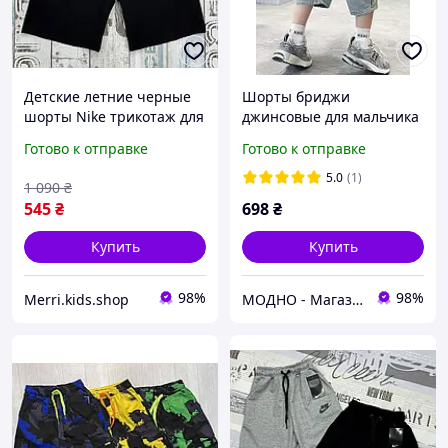
Детские летние черные
Шорты бриджи
шорты Nike трикотаж для
джинсовые для мальчика
мальчика подростка на 5-
подростка Бэмберджи
Готово к отправке
Готово к отправке
6 лет, легкие спортивные
серые шорты Найк
5.0
(1)
1 090
₴
545
₴
698
₴
Купить
Купить
98%
98%
Merri.kids.shop
МОДНО - Магазин детской и женской одежды и обуви