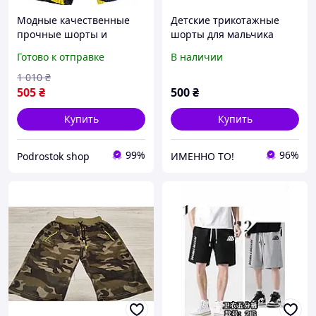
Модные качественные
Детские трикотажные
прочные шорты и
шорты для мальчика
бриджи для мальчиков
подростка Movement
Готово к отправке
В наличии
подростков new 128 134
Турция 14-18 лет черные
140 146 152см разных
1 010
₴
возрастов из хлопка
505
₴
500
₴
Купить
Купить
99%
96%
Podrostok shop
ИМЕННО ТО!