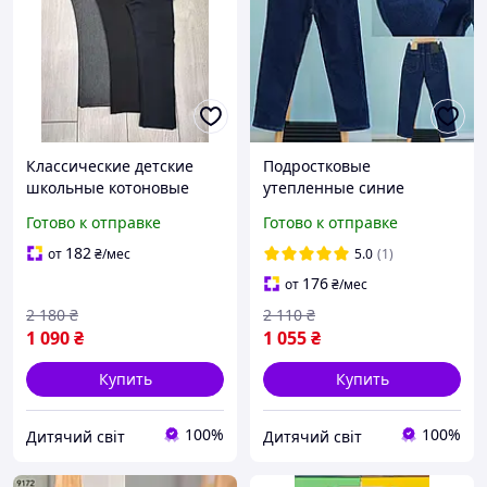
Классические детские
Подростковые
школьные котоновые
утепленные синие
брюки стрейч на
джинсы на резинке для
Готово к отправке
Готово к отправке
мальчика 8-9-10-11-12-13
мальчиков, детские
лет мальчиковые
прямые джинсовые
182
от
₴
/мес
5.0
(1)
подростковые тонкие
брюки на флисе 8-16лет
176
от
₴
/мес
штаны
2 180
₴
2 110
₴
1 090
₴
1 055
₴
Купить
Купить
100%
100%
Дитячий світ
Дитячий світ