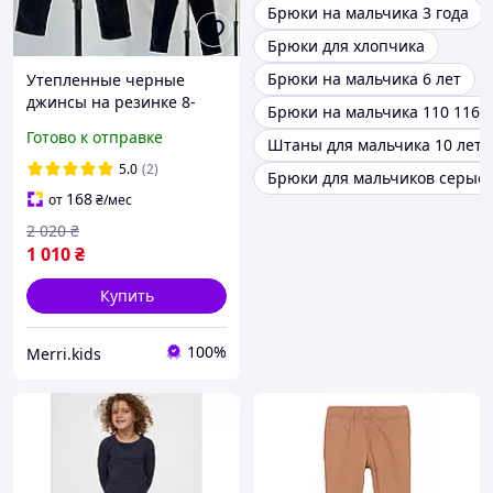
Брюки на мальчика 3 года
Брюки для хлопчика
Брюки на мальчика 6 лет
Утепленные черные
джинсы на резинке 8-
Брюки на мальчика 110 116
14лет с начесом на
Готово к отправке
Штаны для мальчика 10 лет
мальчика подростка
подростковые тёплые
5.0
(2)
Брюки для мальчиков серые
джинсовые удобные
168
от
₴
/мес
брюки на флисе
2 020
₴
1 010
₴
Купить
100%
Merri.kids