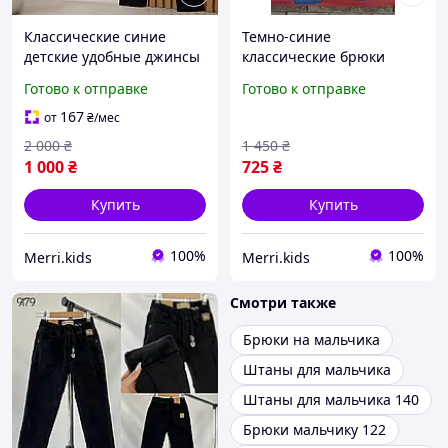
Классические синие
Темно-синие
детские удобные джинсы
классические брюки
брюки 8 лет для школы,
джинси 8-9 лет на
Готово к отправке
Готово к отправке
школьные котоновые
мальчика подростка
штаны на резинке
детские школьные
167
от
₴
/мес
мальчику на 128 рост
прямые штаны под
2 000
₴
1 450
₴
ремень
1 000
₴
725
₴
Купить
Купить
100%
100%
Merri.kids
Merri.kids
Смотри также
Брюки на мальчика
Штаны для мальчика
Штаны для мальчика 140
Брюки мальчику 122