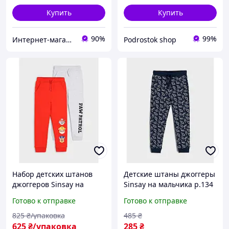
Купить
Купить
90%
99%
Интернет-магазин "Лимпопо"- для детей и подростков
Podrostok shop
Набор детских штанов
Детские штаны джоггеры
джоггеров Sinsay на
Sinsay на мальчика р.134
мальчика р.134 - 8-9 лет -
- 8-9 лет /46261/ -
Готово к отправке
Готово к отправке
Щенячий Патруль
маломер
825
₴/упаковка
485
₴
625
₴/упаковка
285
₴