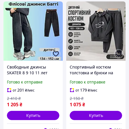
Свободные джинсы
Спортивный костюм
SKATER 8 9 10 11 лет
толстовка и брюки на
утепленные на
мальчика 7-8 лет осенние
Готово к отправке
Готово к отправке
мальчиков подростков,
комплекты для прогулки с
зимние джинсовые
худи и штанами для
201
179
от
₴
/мес
от
₴
/мес
штаны багги резинка
детей
2 410
₴
2 150
₴
начес для детей
1 205
₴
1 075
₴
Купить
Купить