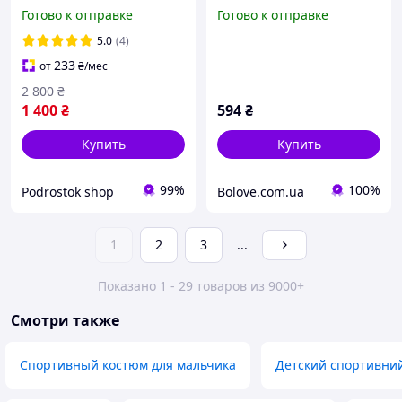
подростка 12-14 лет,
лет 128 см Коричневый
Готово к отправке
Готово к отправке
детские модные широкие
удобные джинсовые
5.0
(4)
брюки скейтер на
233
от
₴
/мес
резинке
2 800
₴
1 400
₴
594
₴
Купить
Купить
99%
100%
Podrostok shop
Bolove.com.ua
1
2
3
...
Показано 1 - 29 товаров из 9000+
Смотри также
Спортивный костюм для мальчика
Детский спортивни