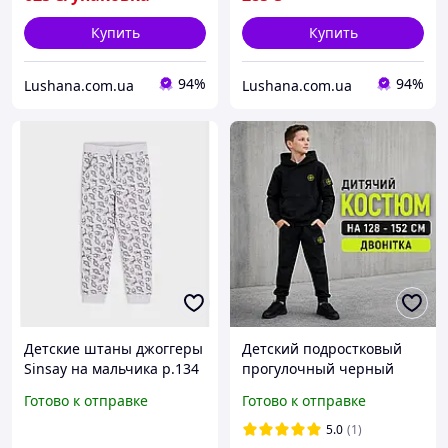
Купить
Купить
94%
94%
Lushana.com.ua
Lushana.com.ua
Детские штаны джоггеры
Детский подростковый
Sinsay на мальчика р.134
прогулочный черный
- 8-9 лет /46262/ -
тренировочный костюм
Готово к отправке
Готово к отправке
маломер
8-9-10-12лет stone island
на мальчика спортивный
5.0
(1)