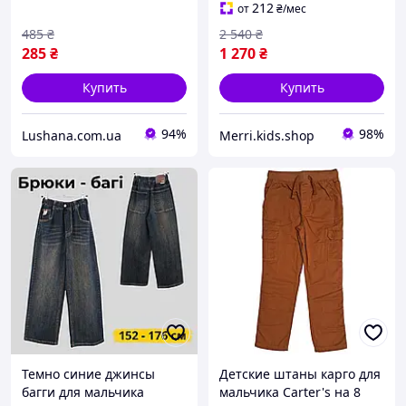
худи штаны
212
от
₴
/мес
485
₴
2 540
₴
285
₴
1 270
₴
Купить
Купить
94%
98%
Lushana.com.ua
Merri.kids.shop
Темно синие джинсы
Детские штаны карго для
багги для мальчика
мальчика Carter's на 8