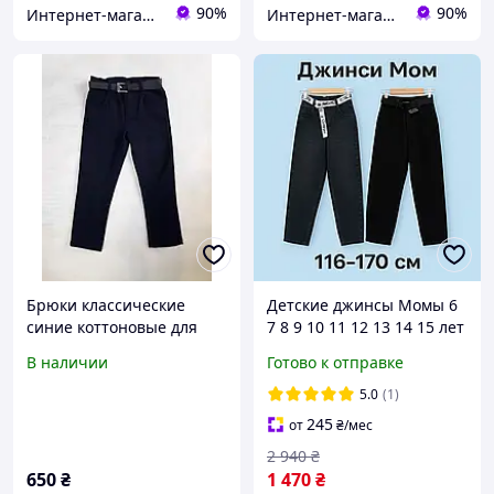
90%
90%
Интернет-магазин "Лимпопо"- для детей и подростков
Интернет-магазин "Лимпопо"- для детей и подростков
Брюки классические
Детские джинсы Момы 6
синие коттоновые для
7 8 9 10 11 12 13 14 15 лет
мальчика 7-8 лет на рост
без молнии на мальчиков
В наличии
Готово к отправке
128 см
подростков, красивые
молодежные брюки
5.0
(1)
джинс резинка
245
от
₴
/мес
2 940
₴
650
₴
1 470
₴