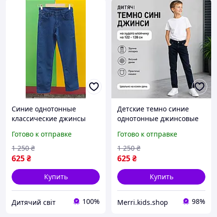
Синие однотонные
Детские темно синие
классические джинсы
однотонные джинсовые
128-134см для мальчиков
штаны 7 - 8 лет под
Готово к отправке
Готово к отправке
на школу детские прямые
ремень, прямые джинсы
джинсовые брюки под
для мальчиков в школу на
1 250
₴
1 250
₴
ремень на 8-9 лет
рост 122 - 128 см
625
₴
625
₴
Купить
Купить
100%
98%
Дитячий світ
Merri.kids.shop