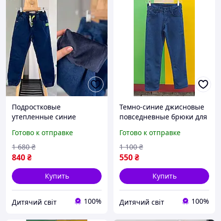
Подростковые
Темно-синие джисновые
утепленные синие
повседневные брюки для
джинсы джоггеры на 122-
мальчика 8-9 лет, детские
Готово к отправке
Готово к отправке
128см флис для
школьные прямые
мальчиков, детские
джисны на каждый день
1 680
₴
1 100
₴
джинсовые брюки на
840
₴
550
₴
манжетах 7-8лет
Купить
Купить
100%
100%
Дитячий світ
Дитячий світ