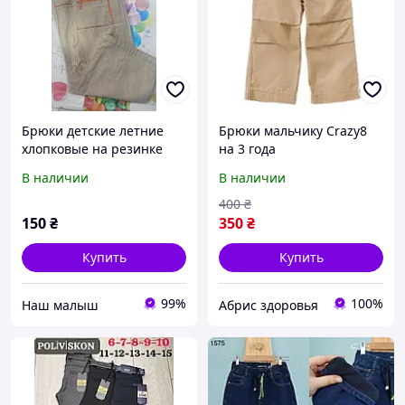
Брюки детские летние
Брюки мальчику Crazy8
хлопковые на резинке
на 3 года
для мальчика 8-10 лет,
В наличии
В наличии
бежевые.
400
₴
150
₴
350
₴
Купить
Купить
99%
100%
‏Наш малыш
Абрис здоровья