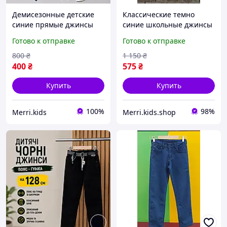
Демисезонные детские
Классические темно
синие прямые джинсы
синие школьные джинсы
122 - 128 смс
на 8 лет детские
Готово к отправке
Готово к отправке
потертостями, брюки
джинсовые брюки на
штаны джинсовые
поясе с утяжкой классика
800
₴
1 150
₴
школьные для мальчика
на мальчика в школу
400
₴
575
₴
на 7 - 8 лет
Купить
Купить
100%
98%
Merri.kids
Merri.kids.shop