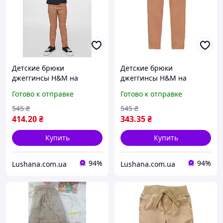
Детские брюки
Детские брюки
джеггинсы H&M на
джеггинсы H&M на
мальчика р.128 7-8 лет
мальчика р.128 7-8 лет
Готово к отправке
Готово к отправке
545
₴
545
₴
414
.20
₴
343
.35
₴
Купить
Купить
94%
94%
Lushana.com.ua
Lushana.com.ua