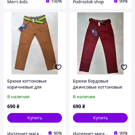
100%
99%
Merri.kids
Podrostok shop
Брюки коттоновые
Брюки бордовые
коричневые для
джинсовые коттоновые
мальчика 7-8 лет на рост
для мальчика 7-8 лет на
В наличии
В наличии
128см
рост 128 см
690
₴
690
₴
Купить
Купить
90%
90%
Интернет-магазин "Лимпопо"- для детей и подростков
Интернет-магазин "Лимпопо"- для детей и подростков