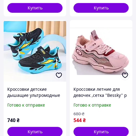
Купить
Купить
Кроссовки детские
Кроссовки летние для
дышащие ультромодные
девочек ,сетка "Bessky" р
кроссовки р 30(19см)
35(22.7)
Готово к отправке
Готово к отправке
680
₴
740
₴
544
₴
Купить
Купить