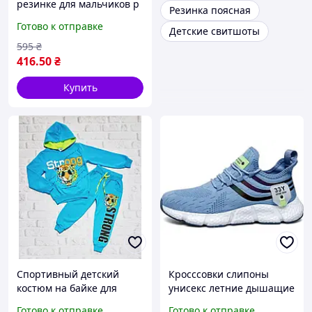
резинке для мальчиков р
Резинка поясная
140;146
Готово к отправке
Детские свитшоты
595
₴
416
.50
₴
Купить
Спортивный детский
Кросссовки слипоны
костюм на байке для
унисекс летние дышащие
мальчиков с ярким
голубые р 39(
Готово к отправке
Готово к отправке