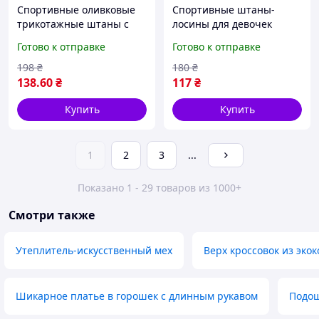
Спортивные оливковые
Спортивные штаны-
трикотажные штаны с
лосины для девочек
белыми лампасами р 110
черные и синие с белыми
Готово к отправке
Готово к отправке
;116 ;122
лампасами р 128
198
₴
180
₴
138
.60
₴
117
₴
Купить
Купить
1
2
3
...
Показано 1 - 29 товаров из 1000+
Смотри также
Утеплитель-искусственный мех
Верх кроссовок из эко
Шикарное платье в горошек с длинным рукавом
Подош