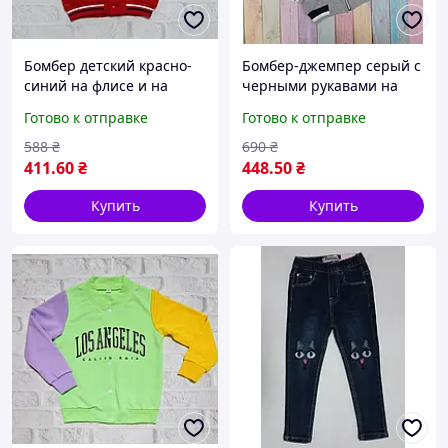
Бомбер детский красно-
Бомбер-джемпер серый с
синий на флисе и на
черными рукавами на
кнопках "АС" р 104
молнии и с капюшоном
Готово к отправке
Готово к отправке
для мальч. "М" р 122
588
₴
690
₴
411
.60
₴
448
.50
₴
Купить
Купить