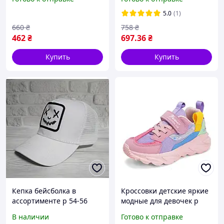
принтом "STRONG" р 98-
24.5см);40(25см):42(26см)
104
42(26см)
5.0
(1)
660
₴
758
₴
462
₴
697
.36
₴
Купить
Купить
Кепка бейсболка в
Кроссовки детские яркие
ассортименте р 54-56
модные для девочек р
31(19.5см)
В наличии
Готово к отправке