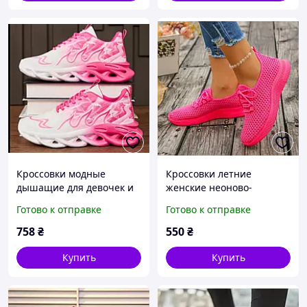
Кроссовки модные
Кроссовки летние
дышащие для девочек и
женские неоново-
женщин р 37(23.5
малиновые р 36(23 см)
Готово к отправке
Готово к отправке
см);39(25см)
758
₴
550
₴
Купить
Купить