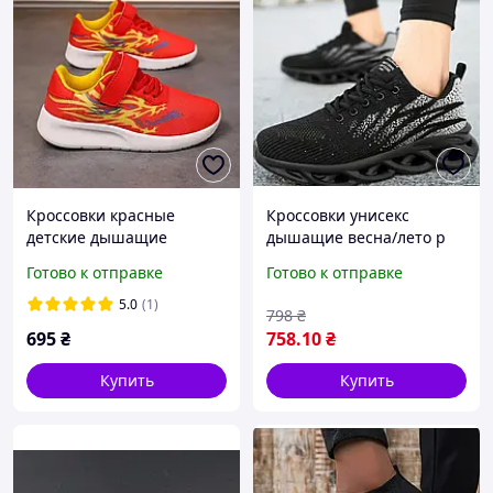
Кроссовки красные
Кроссовки унисекс
детские дышащие
дышащие весна/лето р
"Дракон " р 31(20см)
39 (25 см)
Готово к отправке
Готово к отправке
5.0
(1)
798
₴
695
₴
758
.10
₴
Купить
Купить