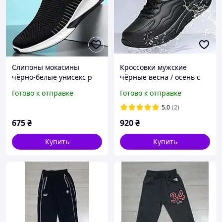
Слипоны мокасины
Кроссовки мужские
чёрно-белые унисекс р
чёрные весна / осень с
39(25 см)
надписью "SINCE-1921 " р
Готово к отправке
Готово к отправке
45(29см)
5.0
(2)
675
₴
920
₴
Купить
Купить