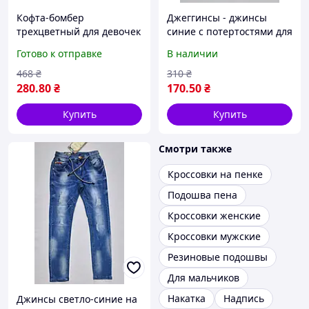
Кофта-бомбер
Джеггинсы - джинсы
трехцветный для девочек
синие с потертостями для
с надписями "Losangeles"
девочек р 98
Готово к отправке
В наличии
р 120
468
₴
310
₴
280
.80
₴
170
.50
₴
Купить
Купить
Смотри также
Кроссовки на пенке
Подошва пена
Кроссовки женские
Кроссовки мужские
Резиновые подошвы
Для мальчиков
Накатка
Надпись
Джинсы светло-синие на