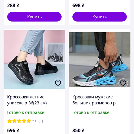
288
₴
698
₴
Купить
Купить
Кроссовки летние
Кроссовки мужские
унисекс р 36(23 см)
больших размеров р
44(29 см)
Готово к отправке
Готово к отправке
5.0
(1)
696
₴
850
₴