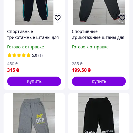
Спортивные
Спортивные
трикотажные штаны для
,трикотажные штаны для
мальчиков ,синего цвета
мальчиков ,серого цвета
Готово к отправке
Готово к отправке
р 152;158
р 122
5.0
(1)
450
₴
285
₴
315
₴
199
.50
₴
Купить
Купить