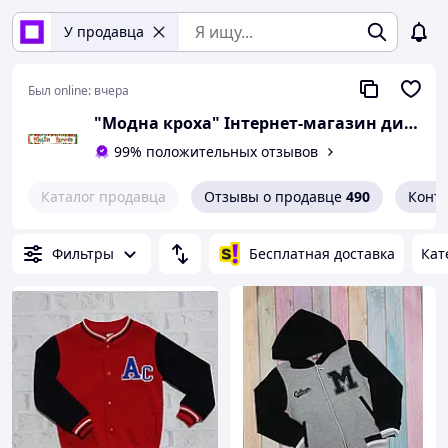
У продавца
Был online:
вчера
"Модна кроха" Iнтернет-магазин дитячого одягу та взуття в роздріб
99% положительных отзывов
Каталог продавца
Отзывы о продавце
490
Конт
Фильтры
Бесплатная доставка
Кат