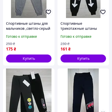
Спортивные штаны для
Спортивные
мальчиков ,светло-серый
трикотажные штаны
трикотаж с накаткой р
черного цвета с белой
Готово к отправке
Готово к отправке
128
накаткой "OFF WITE" р
134
250
₴
230
₴
175
₴
161
₴
Купить
Купить