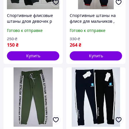
Спортивные флисовые
Спортивные штаны на
штаны длоя девочек р
флисе для мальчиков ,
98;104
темно-синего цвета с
Готово к отправке
Готово к отправке
надписью р 134
250
₴
330
₴
150
₴
264
₴
Купить
Купить