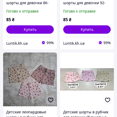
шорты для девочки 86-
шорты для девочки 92-
122 см - хлопковые
116 см - хлопковые
Готово к отправке
Готово к отправке
летние шорты на
летние шорты на
резинке
резинке
85
₴
85
₴
Купить
Купить
99%
99%
Luntik.kh.ua
Luntik.kh.ua
Детские леопардовые
Детские шорты в рубчик