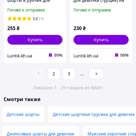
шорты в рубчик для
для девочки (Турция) на
девочки, размер 92 см,
2, 3, 4, 5 лет
Готово к отправке
Готово к отправке
летние трикотажные
тресы шортики мустанг
5.0
(1)
255
₴
230
₴
Купить
Купить
99%
99%
Luntik.kh.ua
Luntik.kh.ua
1
2
3
...
Показано 1 - 29 товаров из 9000+
Смотри также
Детские шорты
Детские шортики-трусики для девочек
Джинсовые шорты для девочки
Мужские короткие сп