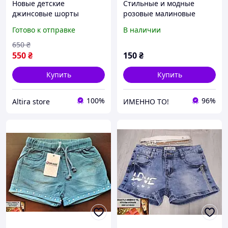
Новые детские
Стильные и модные
джинсовые шорты
розовые малиновые
голубого цвета,
шорты "Twinsies" для
Готово к отправке
В наличии
свободные шорты с
девочки Венгрия Sincere
сердечками, летние
на 2-4 лет
650
₴
шорты на резинке для
550
₴
150
₴
девочки, 5-6
Купить
Купить
100%
96%
Altira store
ИМЕННО ТО!