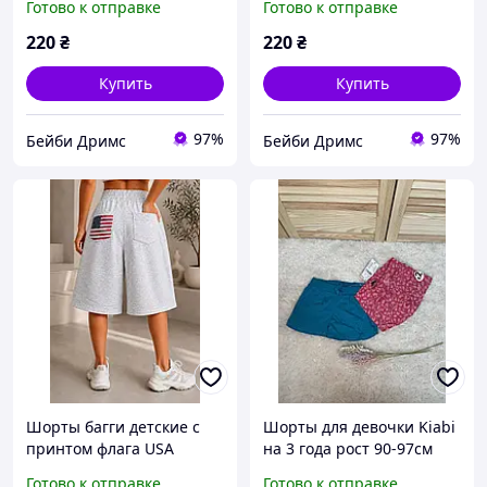
Готово к отправке
Готово к отправке
220
₴
220
₴
Купить
Купить
97%
97%
Бейби Дримс
Бейби Дримс
Шорты багги детские с
Шорты для девочки Kiabi
принтом флага USA
на 3 года рост 90-97см
оригинал набор
Готово к отправке
Готово к отправке