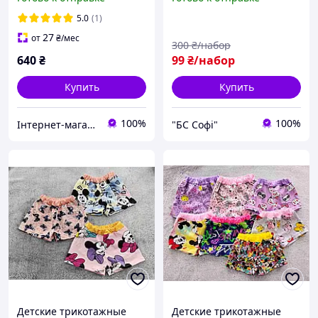
5.0
(1)
27
от
₴
/мес
300
₴/набор
640
₴
99
₴/набор
Купить
Купить
100%
100%
Інтернет-магазин "Style Ua"
"БС Софі"
Детские трикотажные
Детские трикотажные