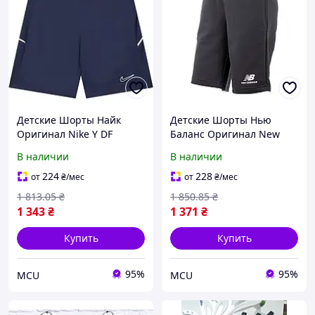
Детские Шорты Найк
Детские Шорты Нью
Оригинал Nike Y DF
Баланс Оригинал New
ACD25 SHORT K FZ9784-
Balance Essentials Stacked
В наличии
В наличии
410
Logo YS31540BK
224
228
от
₴
/мес
от
₴
/мес
1 813
.05
₴
1 850
.85
₴
1 343
₴
1 371
₴
Купить
Купить
95%
95%
MCU
MCU