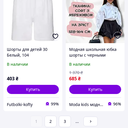
Шорты для детей 30
Модная школьная юбка
Белый, 104
шорты с черными
рюшами, Юбка в школу
В наличии
В наличии
для девочки-подростка,
Юбка нарядная модная
1 370
₴
красивая
403
₴
685
₴
Купить
Купить
99%
96%
Futbolki-kofty
Moda kids модная стильная одежда для детей и подростков
1
2
3
...