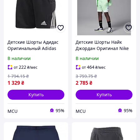
Детские Шорты Адидас
Детские Шорты Найк
Оригинальный Adidas
Джордан Оригинал Nike
Tierro 13 FS0172_JR
Jordan 95D313-E2E Jordan
В наличии
В наличии
FS0172_JR
95D313-E2E
222
464
от
₴
/мес
от
₴
/мес
1 794
.15
₴
3 759
.75
₴
1 329
₴
2 785
₴
Купить
Купить
95%
95%
MCU
MCU