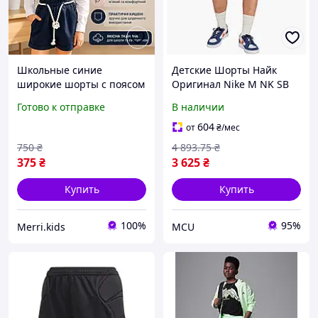
Школьные синие
Детские Шорты Найк
широкие шорты с поясом
Оригинал Nike M NK SB
для девочки на 116см ,
EL CHINO SHORT FQ0500-
Готово к отправке
В наличии
детские брючные шорты
247
на резинке на 8 лет
604
от
₴
/мес
750
₴
4 893
.75
₴
375
₴
3 625
₴
Купить
Купить
100%
95%
Merri.kids
MCU