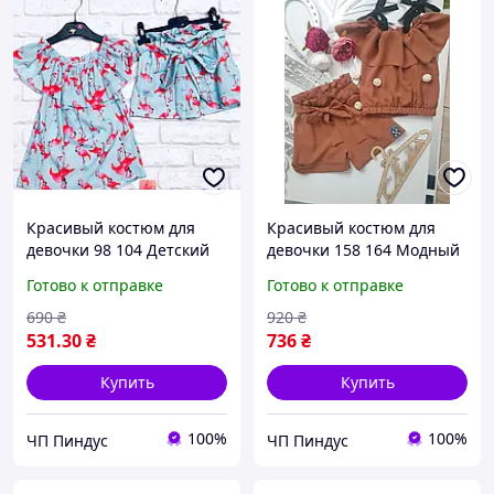
Красивый костюм для
Красивый костюм для
девочки 98 104 Детский
девочки 158 164 Модный
летний костюм шорты и
детский подростковый
Готово к отправке
Готово к отправке
блузка с фламинго
летний костюм шорты и
блузка топ
690
₴
920
₴
531
.30
₴
736
₴
Купить
Купить
100%
100%
ЧП Пиндус
ЧП Пиндус