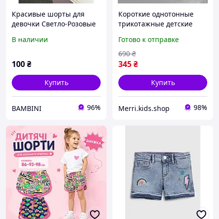
Красивые шорты для
Короткие однотонные
девочки Светло-Розовые
трикотажные детские
YY-2948-1, Lemon Free,
шорты летние хб
В наличии
Готово к отправке
Светло-Розовый, Для
качественные красивые
девочек, Лето, 128
легкие шортики для
690
₴
маленьких девочек
100
₴
345
₴
хлопок на 1-6л
Купить
Купить
96%
98%
BAMBINI
Merri.kids.shop