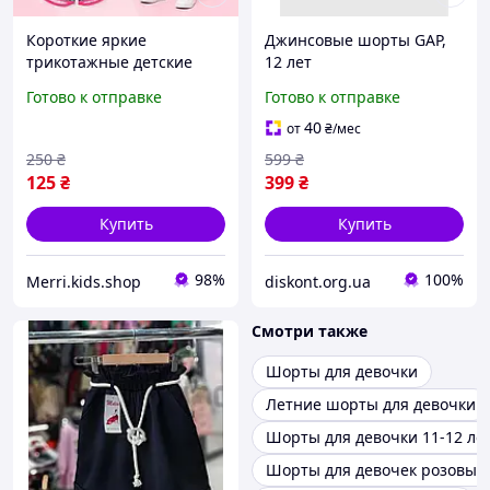
Короткие яркие
Джинсовые шорты GAP,
трикотажные детские
12 лет
шорты летние
Готово к отправке
Готово к отправке
качественные, красивые
легкие шортики для
40
от
₴
/мес
маленьких девочек
250
₴
599
₴
хлопок на 3-7лет
125
₴
399
₴
Купить
Купить
98%
100%
Merri.kids.shop
diskont.org.ua
Смотри также
Шорты для девочки
Летние шорты для девочки
Шорты для девочки 11-12 ле
Шорты для девочек розовые