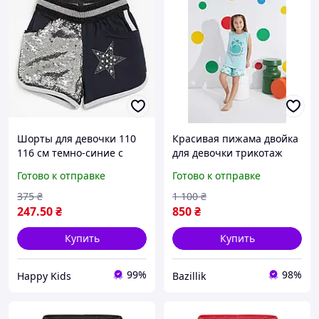
Шорты для девочки 110
Красивая пижама двойка
116 см темно-синие с
для девочки трикотаж
пайетками и стразами
шорты и футболка
Готово к отправке
Готово к отправке
нарядные Benini
375
₴
1 100
₴
247
.50
₴
850
₴
Купить
Купить
99%
98%
Happy Kids
Bazillik