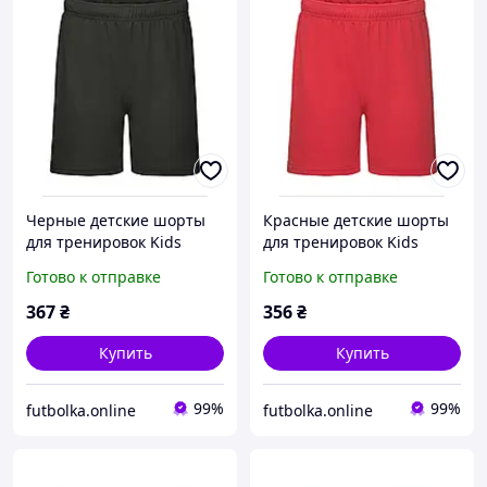
Черные детские шорты
Красные детские шорты
для тренировок Kids
для тренировок Kids
performance shorts Fruit
performance shorts Fruit
Готово к отправке
Готово к отправке
of the loom
of the loom
367
₴
356
₴
Купить
Купить
99%
99%
futbolka.online
futbolka.online