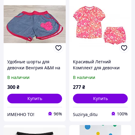
Удобные шорты для
Красивый Летний
девочки Венгрия A&M на
Комплект для девочки
7-14 лет голубые джинс
футболка+шорты, кулир р
В наличии
В наличии
104,110
300
₴
277
₴
Купить
Купить
96%
100%
ИМЕННО ТО!
Suzirya_ditu