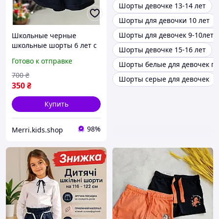
Шорты девочке 13-14 лет
Шорты для девочки 10 лет
Шорты для девочек 9-10лет
Школьные черные
школьные шорты 6 лет с
Шорты девочке 15-16 лет
поясом для девочки
Готово к отправке
Шорты белые для девочек п
подростка , детские
брючные шорты на
700
₴
Шорты серые для девочек
резинке на 6 л
350
₴
Купить
98%
Merri.kids.shop