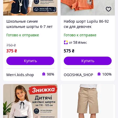
Школьные синие
Набор шорт Lupilu 86-92
школьные шорты 6-7 лет
см для девочек
с поясом для девочки
Готово к отправке
Готово к отправке
подростка , детские
брючные шорты на
58
от
₴
/мес
750
₴
резинке
375
₴
575
₴
Купить
Купить
98%
100%
Merri.kids.shop
OGOSHKA_SHOP