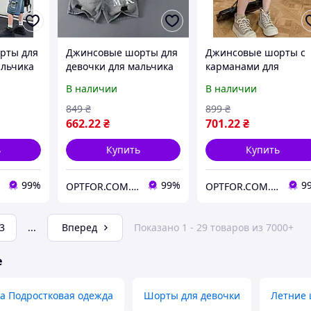
рты для
Джинсовые шорты для
Джинсовые шорты с
альчика
девочки для мальчика
карманами для
в голубом цвете
девочки
В наличии
В наличии
849
₴
899
₴
662
.22
₴
701
.22
₴
ь
Купить
Купить
99%
99%
9
OPTFOR.COM.UA - Будь первым вместе с нами!
OPTFOR.COM.UA - Будь первым вместе с нами!
3
...
Вперед
Показано 1 - 29 товаров из 7000+
е
а Подростковая одежда
Шорты для девочки
Летние 