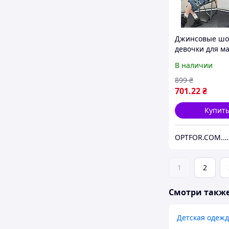
Джинсовые шо
девочки для м
в сером цвете
В наличии
899
₴
701
.22
₴
Купит
OPTFOR.COM.UA - Будь первым вместе с нами!
1
2
Смотри такж
Детская одежд