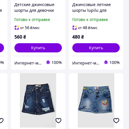
Детские джинсовые
Джинсовые летние
я
шорты для девочки
шорты lupilu для
девочки комплект 98-
Готово к отправке
Готово к отправке
104 см (2-4Y)
56
48
от
₴
/мес
от
₴
/мес
560
₴
480
₴
Купить
Купить
0%
100%
100%
Интернет-магазин "Детки"
Интернет-магазин "Детки"