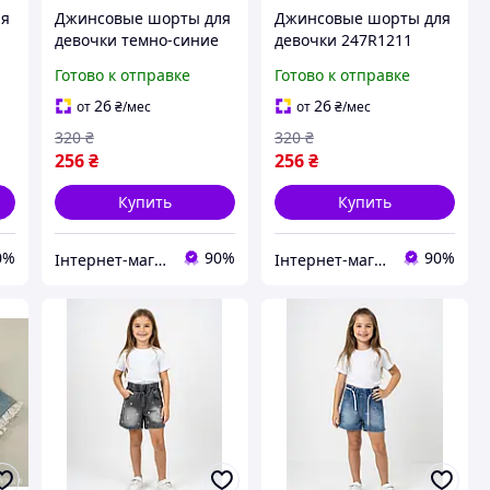
ля
Джинсовые шорты для
Джинсовые шорты для
девочки темно-синие
девочки 247R1211
247R923-5 легкие и
синий цвет стильный
Готово к отправке
Готово к отправке
стильные для летнего
дизайн для теплого
сезона
сезона 100% хлопок
26
26
от
₴
/мес
от
₴
/мес
320
₴
320
₴
256
₴
256
₴
Купить
Купить
0%
90%
90%
Інтернет-магазин Look 100 Clothes
Інтернет-магазин Look 100 Clothes