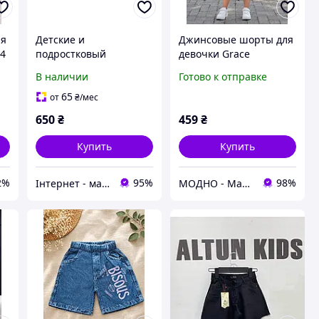
ля
Детские и
Джинсовые шорты для
34
подростковый
девочки Grace
джинсовые шорты для
В наличии
Готово к отправке
девочки 130-170 см
65
от
₴
/мес
650
₴
459
₴
Купить
Купить
2%
95%
98%
Інтернет - магазин одягу та взуття Зiрочка
МОДНО - Магазин детской и женской одежды и обуви