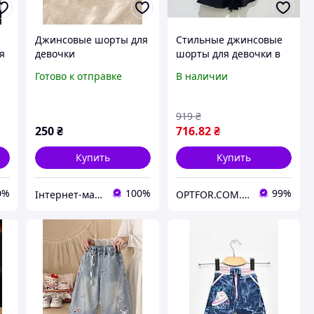
Джинсовые шорты для
Стильные джинсовые
я
девочки
шорты для девочки в
та
черном цвете с
Готово к отправке
В наличии
бахромой в размере
170
919
₴
250
₴
716
.82
₴
Купить
Купить
0%
100%
99%
Інтернет-магазин "LITTLE STAR"
OPTFOR.COM.UA - Будь первым вместе с нами!