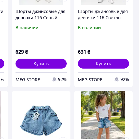
ти
Шорты джинсовые для
Шорты джинсовые для
девочки 116 Серый
девочки 116 Светло-
BARON (710645-116)
синий BARON (710670-
В наличии
В наличии
116)
629
₴
631
₴
Купить
Купить
2%
92%
92%
MEG STORE
MEG STORE