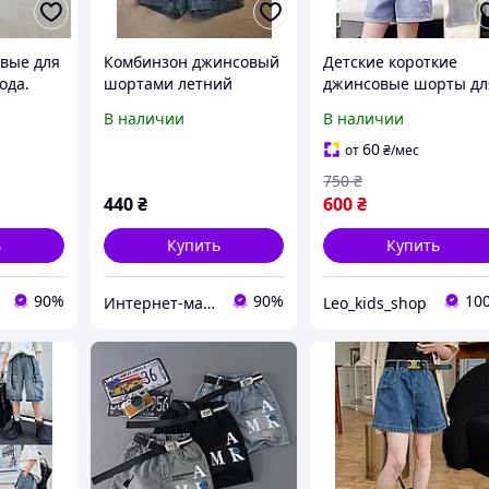
вые для
Комбинзон джинсовый
Детские короткие
ода.
шортами летний
джинсовые шорты дл
тонкий для девочки 5-
девочки голубого цве
В наличии
В наличии
6, 7-8, 10-12лет
на рост 140-160 см
60
от
₴
/мес
750
₴
440
₴
600
₴
ь
Купить
Купить
90%
90%
10
Интернет-магазин "Лимпопо"- для детей и подростков
Leo_kids_shop