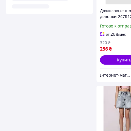
Джинсовые шо
девочки 247R1
синий удобная
Готово к отпра
для лета из
качественного
26
от
₴
/мес
материала
320
₴
256
₴
Купит
Інтернет-магазин Look 100 Clothes