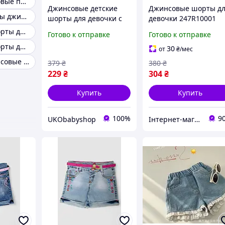
Шорты джинсовые подросток женские
Джинсовые детские
Джинсовые шорты д
Шорты бермуды джинсовые девочке подростку
шорты для девочки с
девочки 247R10001
вышивкой - летние
синий цвет стильный
Джинсовые шорты для девочки 8 9 лет
Готово к отправке
Готово к отправке
шортики с рваным
дизайн для лета
Джинсовые шорты для девочки 86 92
низом, резинка в поясе
удобная посадка
30
от
₴
/мес
Короткие джинсовые шорты для подростка девочки
379
₴
380
₴
229
₴
304
₴
Купить
Купить
100%
9
UKObabyshop
Інтернет-магазин Look 100 Clothes