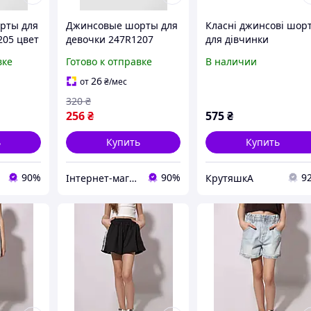
рты для
Джинсовые шорты для
Класні джинсові шор
205 цвет
девочки 247R1207
для дівчинки
 модель
синие легкие стильные
вке
Готово к отправке
В наличии
для лета из
качественного
26
от
₴
/мес
материала
320
₴
256
₴
575
₴
ь
Купить
Купить
90%
90%
9
Інтернет-магазин Look 100 Clothes
КрутяшкА