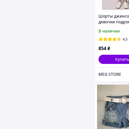
Шорты джинсо
девочки подро
Голубой RELUC
В наличии
(705961-140)
4.5
854
₴
Купит
MEG STORE