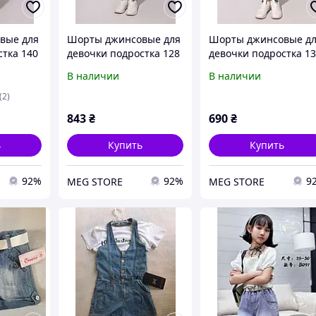
вые для
Шорты джинсовые для
Шорты джинсовые д
стка 140
девочки подростка 128
девочки подростка 1
KY
Светло-серый RELUCKY
Светло-синий HARDY
В наличии
В наличии
(710248-128)
(713666-134)
(2)
843
₴
690
₴
ь
Купить
Купить
92%
92%
9
MEG STORE
MEG STORE