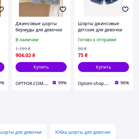
Джинсовые шорты
Шорты джинсовые
бермуды для девочки
детские для девочки
мальчика
синего цвета 203433P
В наличии
Готово к отправке
1 159
₴
90
₴
904
.02
₴
75
₴
Купить
Купить
9%
99%
96%
OPTFOR.COM.UA - Будь первым вместе с нами!
Optom-shop.com.ua - Оптовый интернет-магазин: Одежда и обувь оптом, нижнее белье недорого
шорты для девочки
Юбка шорты для девочек