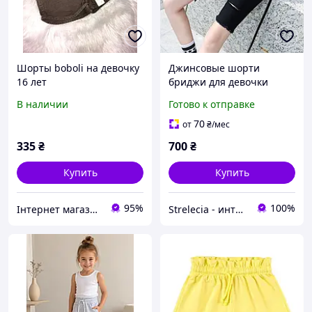
Шорты boboli на девочку
Джинсовые шорти
16 лет
бриджи для девочки
подростка 12/14 лет
В наличии
Готово к отправке
70
от
₴
/мес
335
₴
700
₴
Купить
Купить
95%
100%
Інтернет магазин View Fashion
Strelecia - интернет-магазин