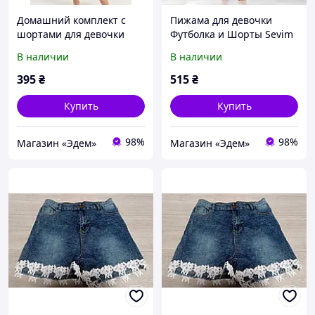
Домашний комплект с
Пижама для девочки
шортами для девочки
Футболка и Шорты Sevim
0094, Сиреневый, Рост
8165, Пудровый, Рост 176
В наличии
В наличии
164 (15-16 лет)
(15-16 лет)
395
₴
515
₴
Купить
Купить
98%
98%
Магазин «Эдем»
Магазин «Эдем»