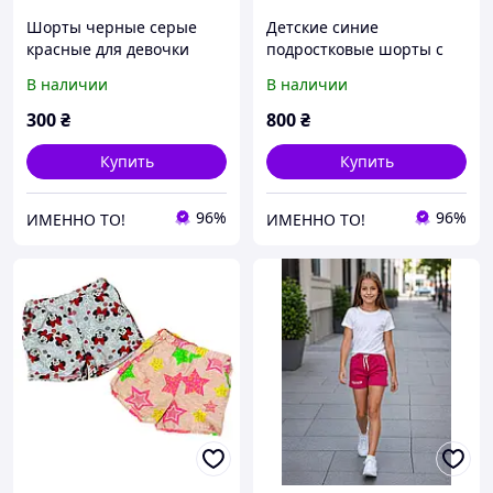
Шорты черные серые
Детские синие
красные для девочки
подростковые шорты с
подростка Турция Turkey
высоким поясом для
В наличии
В наличии
на 12-18 лет
девочки подростка
Венгрия A&M 12-18 лет
300
₴
800
₴
Купить
Купить
96%
96%
ИМЕННО ТО!
ИМЕННО ТО!