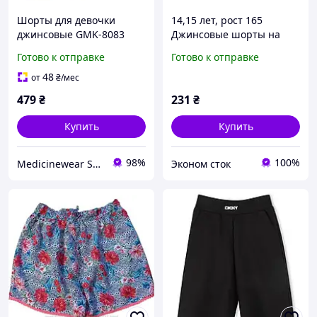
Шорты для девочки
14,15 лет, рост 165
джинсовые GMK-8083
Джинсовые шорты на
158/164
резинке. Артикул 27822
Готово к отправке
Готово к отправке
48
от
₴
/мес
479
₴
231
₴
Купить
Купить
98%
100%
Medicinewear Shopping
Эконом сток