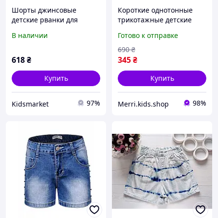
Шорты джинсовые
Короткие однотонные
детские рванки для
трикотажные детские
девочки размер 1-5 лет,
шорты летние хб
В наличии
Готово к отправке
голубого цвета
качественные красивые
легкие шортики для
690
₴
маленьких девочек
618
₴
345
₴
хлопок на 1-6л
Купить
Купить
97%
98%
Kidsmarket
Merri.kids.shop