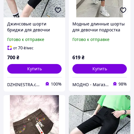
Джинсовые шорти
Модные длинные шорты
бриджи для девочки
для девочки подростка
подростка 12/14 лет
Готово к отправке
Готово к отправке
70
от
₴
/мес
700
₴
619
₴
Купить
Купить
100%
98%
DZHINESTRA.com.ua Интернет-магазин
МОДНО - Магазин детской и женской одежды и обуви