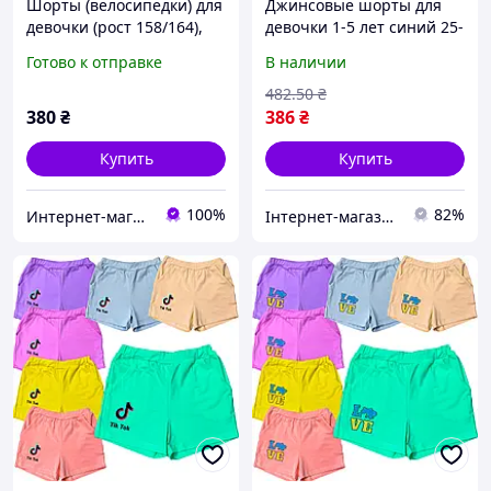
Шорты (велосипедки) для
Джинсовые шорты для
девочки (рост 158/164),
девочки 1-5 лет синий 25-
"Glo-story" Венгрия
29 см по бедрам 24-28 см
Готово к отправке
В наличии
по поясу 23-27 см длина
KIDSTYLE
482
.50
₴
380
₴
386
₴
Купить
Купить
100%
82%
Интернет-магазин "Помаранчик"
Інтернет-магазин TOOLS MAX