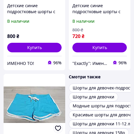
Детские синие
Детские синие
подростковые шорты с
подростковые шорты с
высоким поясом для
высоким поясом для
В наличии
В наличии
девочки подростка
девочки подростка
Венгрия A&M 12-16 лет
Венгрия A&M 12-16 лет
800
₴
800
₴
720
₴
Купить
Купить
96%
96%
ИМЕННО ТО!
"Exactly": Именно то, что Вы искали!
Смотри также
Шорты для девочек-подрост
Шорты для девочки
Модные шорты для подростк
Красивые шорты для девоче
Шорты для девочки 11-12 ле
Шорты для девочек 158р