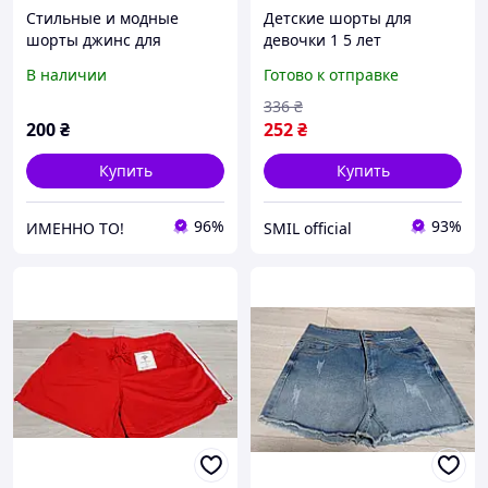
Стильные и модные
Детские шорты для
шорты джинс для
девочки 1 5 лет
девочки Венгрия хлопок
муслиновые лёгкие
В наличии
Готово к отправке
1-5 лет
дышащие 100% хлопок на
резинке для девочки
336
₴
SMIL 112002 Лаванда
200
₴
252
₴
Купить
Купить
96%
93%
ИМЕННО ТО!
SMIL official