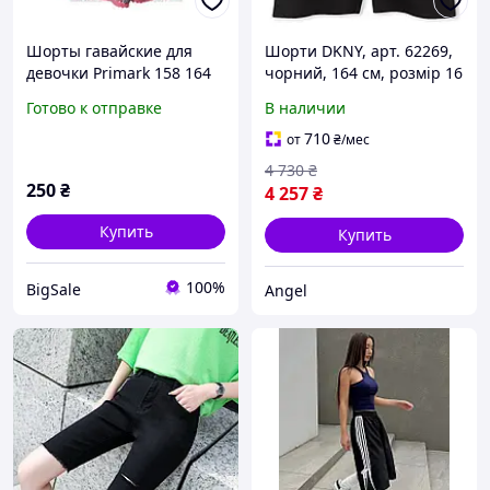
Шорты гавайские для
Шорти DKNY, арт. 62269,
девочки Primark 158 164
чорний, 164 см, розмір 16
166
Готово к отправке
В наличии
710
от
₴
/мес
4 730
₴
250
₴
4 257
₴
Купить
Купить
100%
BigSale
Angel