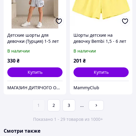
Детские шорты для
Шорты детские на
девочки (Турция) 1-5 лет
девочку Bembi 1,5 - 6 лет
Супрем Лимонный C00
В наличии
В наличии
ШР734 98
330
₴
201
₴
Купить
Купить
МАГАЗИН ДИТЯЧОГО ОДЯГУ " Four seasons"
MammyClub
1
2
3
...
Показано 1 - 29 товаров из 1000+
Смотри также