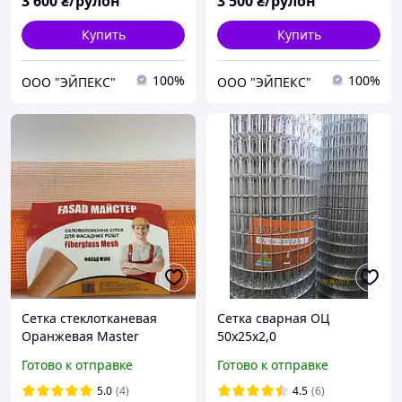
3 600
₴/рулон
3 500
₴/рулон
Купить
Купить
100%
100%
ООО "ЭЙПЕКС"
ООО "ЭЙПЕКС"
Сетка стеклотканевая
Сетка сварная ОЦ
Оранжевая Master
50х25х2,0
160г\м2 5 х 5 мм 1м х 50 м
Готово к отправке
Готово к отправке
Фасадная армированная
сетка
5.0
(4)
4.5
(6)