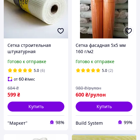
Сетка строительная
Сетка фасадная 5х5 мм
штукатурная
160 г/м2
армирующая 75г\м2 -
Готово к отправке
Готово к отправке
5*5мм ( для внутренних
работ )
5.0
(6)
5.0
(2)
60
от
₴
/мес
684
₴
980
₴/рулон
599
₴
600
₴/рулон
Купить
Купить
98%
99%
"Маркет"
Build System