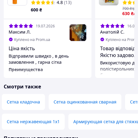
м2 (оранжевая) - рулон
5х5 мм
4.8
(13)
армир
700
₴/ру
600
₴
штукат
630
₴/
19.07.2026
16.07
Максим Л.
Анатолій С.
+
2
Куплено на Prom.ua
Куплено на Prom.
Ціна якість
Товар відповід
Якістю задовол
Відправили швидко , в день
замовлення , гарна сітка
Використовую дл
полістирольних п
Преимущества
будинку
Гарна якість
Преимущества
Недостатки
Смотри также
Ціна і якість
Нема
Недостатки
Сетка кладочна
Сетка оцинкованная сварная
Сет
Відсутні
Сетка нержавеющая 1х1
Армирующая сетка для стяжк