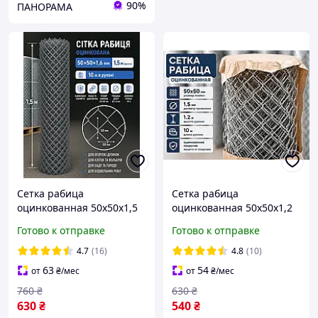
90%
ПАНОРАМА
Сетка рабица
Сетка рабица
оцинкованная 50х50х1,5
оцинкованная 50х50х1,2
10м
10м
Готово к отправке
Готово к отправке
4.7
(16)
4.8
(10)
63
54
от
₴
/мес
от
₴
/мес
760
₴
630
₴
630
₴
540
₴