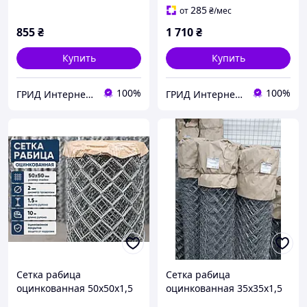
285
от
₴
/мес
855
₴
1 710
₴
Купить
Купить
100%
100%
ГРИД Интернет-Магазин
ГРИД Интернет-Магазин
Сетка рабица
Сетка рабица
оцинкованная 50х50х1,5
оцинкованная 35х35х1,5
10м ф2
10м