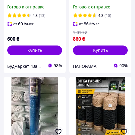
м2 (оранжевая) - рулон
Готово к отправке
Готово к отправке
4.8
(13)
4.8
(10)
60
86
от
₴
/мес
от
₴
/мес
1 010
₴
600
₴
860
₴
Купить
Купить
98%
90%
Будмаркет "Ваш Дім"
ПАНОРАМА