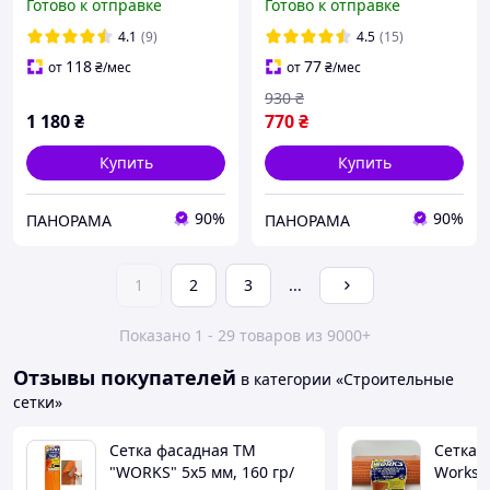
Готово к отправке
Готово к отправке
4.1
(9)
4.5
(15)
118
77
от
₴
/мес
от
₴
/мес
930
₴
1 180
₴
770
₴
Купить
Купить
90%
90%
ПАНОРАМА
ПАНОРАМА
1
2
3
...
Показано 1 - 29 товаров из 9000+
Отзывы покупателей
в категории «Строительные
сетки»
Сетка фасадная ТМ
Сетка 
"WORKS" 5х5 мм, 160 гр/
Works 