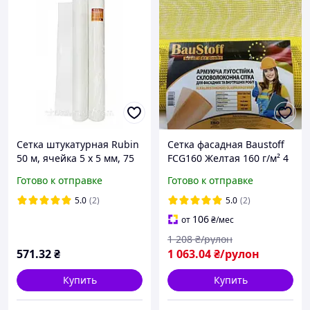
Сетка штукатурная Rubin
Сетка фасадная Baustoff
50 м, ячейка 5 х 5 мм, 75
FCG160 Желтая 160 г/м² 4
гр м² белая
х 4 мм 50 м Сетка
Готово к отправке
Готово к отправке
армирующая для
фасадных работ
5.0
(2)
5.0
(2)
106
от
₴
/мес
1 208
₴/рулон
571
.32
₴
1 063
.04
₴/рулон
Купить
Купить