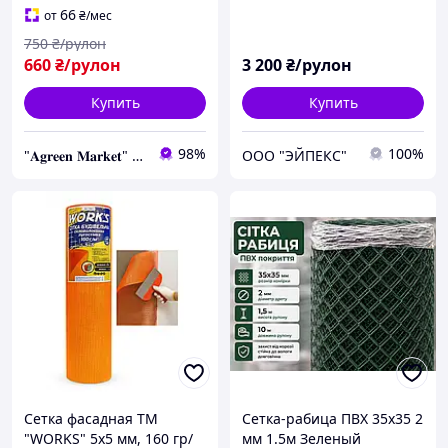
66
от
₴
/мес
750
₴/рулон
660
₴/рулон
3 200
₴/рулон
Купить
Купить
98%
100%
"𝐀𝐠𝐫𝐞𝐞𝐧 𝐌𝐚𝐫𝐤𝐞𝐭" – Выращивайте мечту, а мы позаботимся обо всем остальном!
ООО "ЭЙПЕКС"
Сетка фасадная ТМ
Сетка-рабица ПВХ 35х35 2
"WORKS" 5х5 мм, 160 гр/
мм 1.5м Зеленый