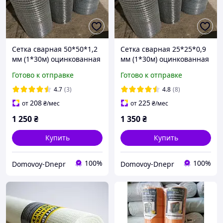
Сетка сварная 50*50*1,2
Сетка сварная 25*25*0,9
мм (1*30м) оцинкованная
мм (1*30м) оцинкованная
Готово к отправке
Готово к отправке
4.7
(3)
4.8
(8)
208
225
от
₴
/мес
от
₴
/мес
1 250
₴
1 350
₴
Купить
Купить
100%
100%
Domovoy-Dnepr
Domovoy-Dnepr