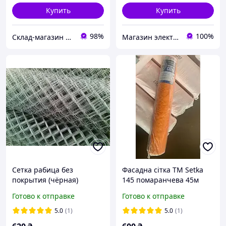
Купить
Купить
98%
100%
Склад-магазин " Свояк "
Магазин электротоваров ASFA
Сетка рабица без
Фасадна сітка ТМ Setka
покрытия (чёрная)
145 помаранчева 45м
50х50х1.2 м (шт)
Готово к отправке
Готово к отправке
5.0
(1)
5.0
(1)