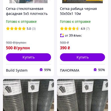
Сетка стеклотканевая
Сетка рабица черная
фасадная 5х5 плотность
50х50х1 10м
145 гр/м2
Готово к отправке
Готово к отправке
5.0
(3)
4.9
(7)
39
от
₴
/мес
900
₴/рулон
500
₴
500
₴/рулон
390
₴
Купить
Купить
99%
90%
Build System
ПАНОРАМА