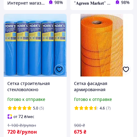
98%
98%
Интернет магазин Scotch-Rubin
"𝐀𝐠𝐫𝐞𝐞𝐧 𝐌𝐚𝐫𝐤𝐞𝐭" – Выращивайте мечту, а мы позаботимся обо всем остальном!
Сетка строительная
Сетка фасадная
стекловолокно
армированная
штукатурная 145г\м2 -
оранжевая 50м 5х5мм
Готово к отправке
Готово к отправке
5*5мм ( для наружных
работ )
5.0
(5)
4.6
(7)
72
от
₴
/мес
1 100
₴/рулон
900
₴
720
₴/рулон
675
₴