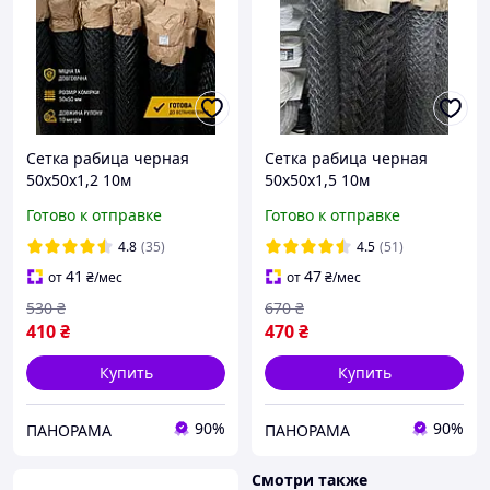
Сетка рабица черная
Сетка рабица черная
50х50х1,2 10м
50х50х1,5 10м
Готово к отправке
Готово к отправке
4.8
(35)
4.5
(51)
41
47
от
₴
/мес
от
₴
/мес
530
₴
670
₴
410
₴
470
₴
Купить
Купить
90%
90%
ПАНОРАМА
ПАНОРАМА
Смотри также