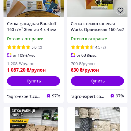
Сетка фасадная Baustoff
Сетка стеклотканевая
160 г/м² Желтая 4 х 4 мм
Works Оранжевая 160г\м2
50 м Фасадная
5х5 мм Фасадная
Готово к отправке
Готово к отправке
стеклосетка Армирующая
армированная
стекловолоконная сетка
штукатурная сетка
5.0
(2)
4.5
(2)
109
63
от
₴
/мес
от
₴
/мес
1 208
₴/рулон
700
₴/рулон
1 087
.20
₴/рулон
630
₴/рулон
Купить
Купить
97%
97%
"agro-expert.com.ua": Ваш качественный урожай!
"agro-expert.com.ua": Ваш качественный урожай!