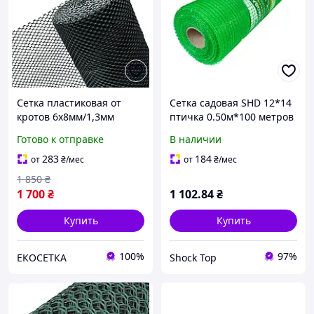
Сетка пластиковая от
Сетка садовая SHD 12*14
кротов 6х8мм/1,3мм
птичка 0.50м*100 метров
1,00м/30,00м
сетка пластиковая для
Готово к отправке
В наличии
забора
283
184
от
₴
/мес
от
₴
/мес
1 850
₴
1 700
₴
1 102
.84
₴
Купить
Купить
100%
97%
ЕКОСЕТКА
Shock Top