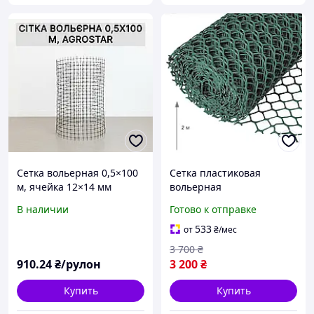
Сетка вольерная 0,5×100
Сетка пластиковая
м, ячейка 12×14 мм
вольерная
(черная) // AgroStar (71-
20х20мм/2,20мм
В наличии
Готово к отправке
971)
2,00м/30,00м
533
от
₴
/мес
3 700
₴
910
.24
₴/рулон
3 200
₴
Купить
Купить