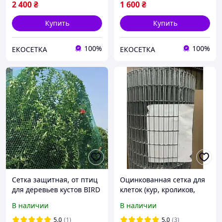
2 400
₴
1 600
₴
Купить
Купить
100%
100%
ЕКОСЕТКА
ЕКОСЕТКА
Сетка защитная, от птиц
Оцинкованная сетка для
для деревьев кустов BIRD
клеток (кур, кроликов,
NET, 10 г/м², 2х10м,
бройлеров) 25х12 мм от 5
В наличии
В наличии
Польша
м
5.0
(1)
5.0
(3)