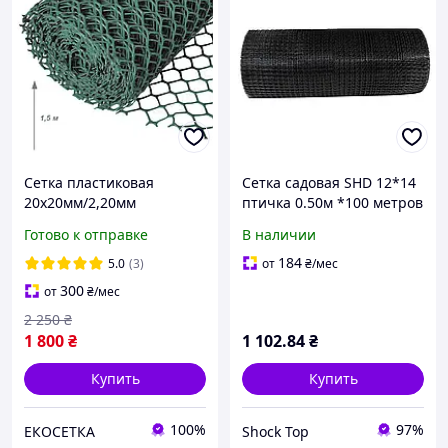
Сетка пластиковая
Сетка садовая SHD 12*14
20х20мм/2,20мм
птичка 0.50м *100 метров
1,50м/20,00м
сетка заборная
Готово к отправке
В наличии
пластиковая
184
5.0
(3)
от
₴
/мес
300
от
₴
/мес
2 250
₴
1 800
₴
1 102
.84
₴
Купить
Купить
100%
97%
ЕКОСЕТКА
Shock Top