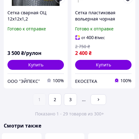
Сетка сварная ОЦ
Сетка пластиковая
12х12х1,2
вольерная чорная
20х20мм/2,20мм
Готово к отправке
Готово к отправке
1,50м/30,00м
400
от
₴
/мес
2 750
₴
3 500
₴/рулон
2 400
₴
Купить
Купить
100%
100%
ООО "ЭЙПЕКС"
ЕКОСЕТКА
1
2
3
...
Показано 1 - 29 товаров из 300+
Смотри также