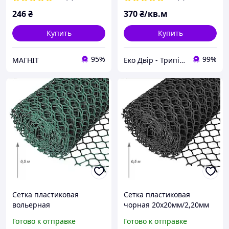
246
₴
370
₴/кв.м
Купить
Купить
95%
99%
МАГНІТ
Еко Двір - Трипільський двір
Сетка пластиковая
Сетка пластиковая
вольерная
чорная 20х20мм/2,20мм
20х20мм/2,20мм
0,50м/30,00м
Готово к отправке
Готово к отправке
0,50м/30,00м