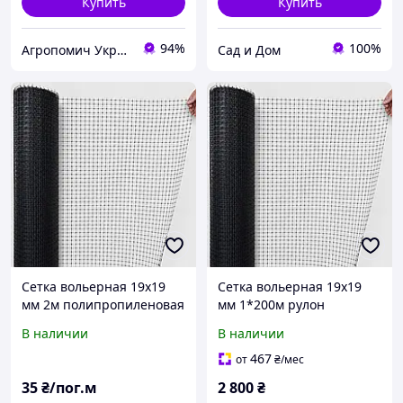
Купить
Купить
94%
100%
Агропомич Украина
Сад и Дом
Сетка вольерная 19х19
Сетка вольерная 19х19
мм 2м полипропиленовая
мм 1*200м рулон
Добра Сіточка на метраж
полипропиленовая Добра
В наличии
В наличии
Сіточка
467
от
₴
/мес
35
₴/пог.м
2 800
₴