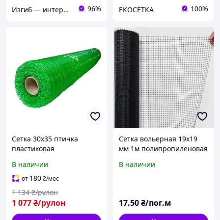
96%
100%
Изгиб — интернет магазин инструмента и расходных материалов
ЕКОСЕТКА
Сетка 30х35 птичка
Сетка вольерная 19х19
пластиковая
мм 1м полипропиленовая
ограждающая для забора
Добра Сіточка на метраж
В наличии
В наличии
и вольеров 1х50 метров
180
от
₴
/мес
1 134
₴/рулон
1 077
₴/рулон
17
.50
₴/пог.м