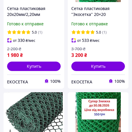
Сетка пластиковая
Сетка пластиковая
20х20мм/2,20мм
"Экосетка" 20×20
1,20м/30,00м
мм/2,0×30 м/зеленая
Готово к отправке
Готово к отправке
5.0
(1)
5.0
(1)
330
533
от
₴
/мес
от
₴
/мес
2 200
₴
3 700
₴
1 980
₴
3 200
₴
Купить
Купить
100%
100%
ЕКОСЕТКА
ЕКОСЕТКА