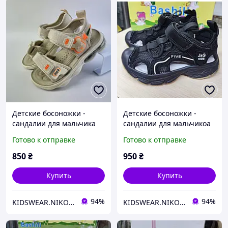
Детские босоножки -
Детские босоножки -
сандалии для мальчика
сандалии для мальчикоа
на липучках 28,29,31
на липучках с закрытым
Готово к отправке
Готово к отправке
носком размеры 28,31
850
₴
950
₴
Купить
Купить
94%
94%
KIDSWEAR.NIKO Магазин детской одежды и обуви
KIDSWEAR.NIKO Магазин детской одежды и обуви