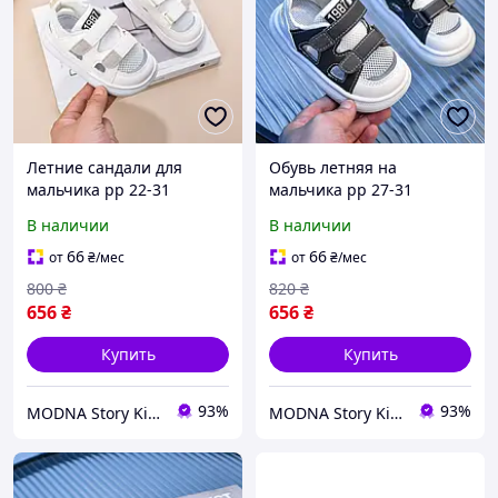
Летние сандали для
Обувь летняя на
мальчика рр 22-31
мальчика рр 27-31
Удобные сандали на
Сандали модные для
В наличии
В наличии
мальчика
детей
66
66
от
₴
/мес
от
₴
/мес
800
₴
820
₴
656
₴
656
₴
Купить
Купить
93%
93%
MODNA Story Kids. Интернет-магазин модной детской и подростковой одежды и обуви
MODNA Story Kids. Интернет-магазин модной детской и подростковой одежды и обуви