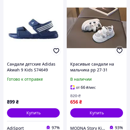
Сандали детские Adidas
Красивые сандали на
Akwah 9 Kids S74649
мальчика рр 27-31
Детские босоножки на
Готово к отправке
В наличии
лето детям
66
от
₴
/мес
820
₴
899
₴
656
₴
Купить
Купить
97%
93%
AdiSport
MODNA Story Kids. Интернет-магазин модной детской и подростковой одежды и обуви