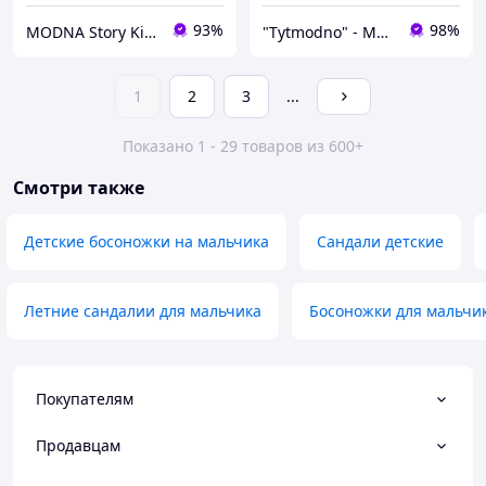
93%
98%
MODNA Story Kids. Интернет-магазин модной детской и подростковой одежды и обуви
"Tytmodno" - Модно, не завжди дорого!
1
2
3
...
Показано 1 - 29 товаров из 600+
Смотри также
Детские босоножки на мальчика
Сандали детские
Летние сандалии для мальчика
Босоножки для мальчи
Покупателям
Продавцам