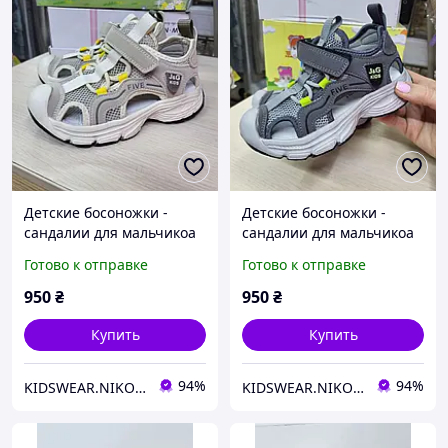
Детские босоножки -
Детские босоножки -
сандалии для мальчикоа
сандалии для мальчикоа
на липучках с закрытым
на липучках с закрытым
Готово к отправке
Готово к отправке
носком размеры
носком размеры 28,31
27,29,30,31
950
₴
950
₴
Купить
Купить
94%
94%
KIDSWEAR.NIKO Магазин детской одежды и обуви
KIDSWEAR.NIKO Магазин детской одежды и обуви