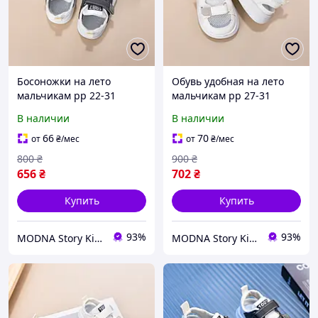
Босоножки на лето
Обувь удобная на лето
мальчикам рр 22-31
мальчикам рр 27-31
Красивая обувь для детей
Стильные сандали для
В наличии
В наличии
мальчиков
66
70
от
₴
/мес
от
₴
/мес
800
₴
900
₴
656
₴
702
₴
Купить
Купить
93%
93%
MODNA Story Kids. Интернет-магазин модной детской и подростковой одежды и обуви
MODNA Story Kids. Интернет-магазин модной детской и подростковой одежды и обуви