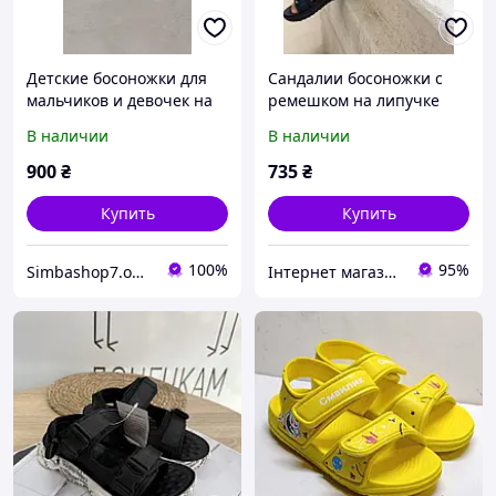
Детские босоножки для
Сандалии босоножки с
мальчиков и девочек на
ремешком на липучке
пробковой подошве
31,32,33,34
В наличии
В наличии
бежевые/серые 26, 27, 28,
29, 30, 31
900
₴
735
₴
Купить
Купить
100%
95%
Simbashop7.online
Інтернет магазин View Fashion