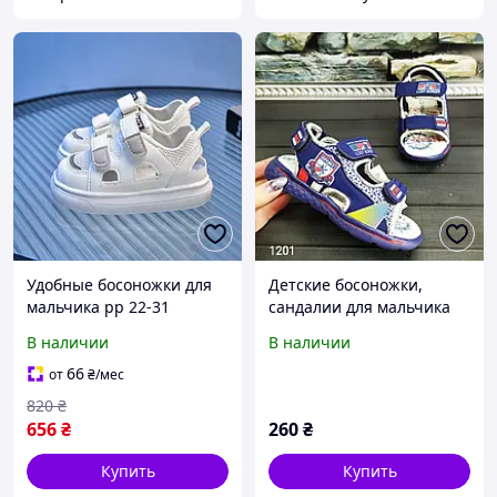
Удобные босоножки для
Детские босоножки,
мальчика рр 22-31
сандалии для мальчика
Сандали на лето
на пенковой подошве
В наличии
В наличии
мальчикам
Солнце
66
от
₴
/мес
820
₴
656
₴
260
₴
Купить
Купить