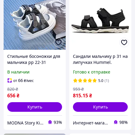
Стильные босоножки для
Сандали мальчику р 31 на
мальчика рр 22-31
липучках Hummel.
Летние сандали на
Спортивные детские
В наличии
Готово к отправке
мальчика
босоножки
66
от
₴
/мес
5.0
(1)
820
₴
959
₴
656
₴
815
.15
₴
Купить
Купить
93%
98%
MODNA Story Kids. Интернет-магазин модной детской и подростковой одежды и обуви
Интернет-магазин брендовой обуви ShoesLike