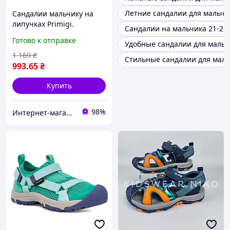
Летние сандалии для мальчи
Сандалии мальчику на
липучках Primigi.
Сандалии на мальчика 21-26
Качественные детские
Готово к отправке
Удобные сандалии для мальч
босоножки 31,32 размер
1 169
₴
Стильные сандалии для маль
993
.65
₴
Купить
98%
Интернет-магазин брендовой обуви ShoesLike