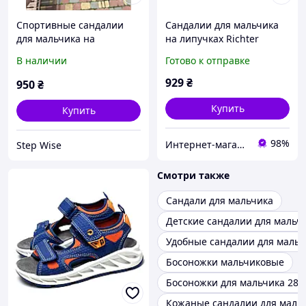
Спортивные сандалии
Сандалии для мальчика
для мальчика на
на липучках Richter
липучках
размер 31. Открытые
В наличии
Готово к отправке
детские босоножки
мальчику
929
₴
950
₴
Купить
Купить
98%
Интернет-магазин брендовой обуви ShoesLike
Step Wise
Смотри также
Сандали для мальчика
Детские сандалии для мальч
Удобные сандалии для мальч
Босоножки мальчиковые
Босоножки для мальчика 28
Кожаные сандалии для мальч