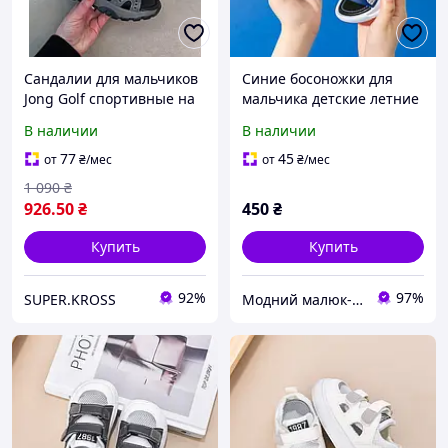
Сандалии для мальчиков
Синие босоножки для
Jong Golf спортивные на
мальчика детские летние
липучках серые
сандалии на липучке
В наличии
В наличии
резиновые
77
45
от
₴
/мес
от
₴
/мес
1 090
₴
926
.50
₴
450
₴
Купить
Купить
92%
97%
SUPER.KROSS
Модний малюк-інтернет магазин диячого одягу