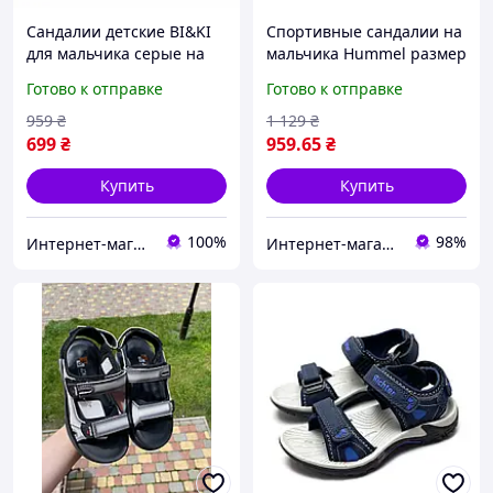
Сандалии детские BI&KI
Спортивные сандалии на
для мальчика серые на
мальчика Hummel размер
липучках с супинатором
31. Детские босоножки на
Готово к отправке
Готово к отправке
размер 31 (20 см)
трех липучках
959
₴
1 129
₴
699
₴
959
.65
₴
Купить
Купить
100%
98%
Интернет-магазин детской одежды и обуви
Интернет-магазин брендовой обуви ShoesLike