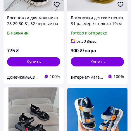
Босоножки для мальчика
Босоножки детские пенка
28 29 30 31 32 черные на
31 размер / стелька 19см
липучке детские летние
/ Luck Line / желтые /
В наличии
Готово к отправке
сандалии р.28-19см
сандалии на девочку или
стелька
мальчика лет
30
от
₴
/мес
775
₴
300
₴/пара
Купить
Купить
100%
100%
Донечкам&Синочкам
Інтернет-магазин "МАЛЮКИ" malyshy.com.ua