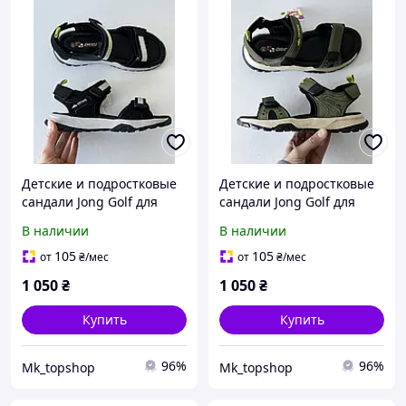
Детские и подростковые
Детские и подростковые
сандали Jong Golf для
сандали Jong Golf для
мальчика на липучках
мальчика на липучках
В наличии
В наличии
черные с кожаной
зеленые с кожаной
стелькой 20 см, весна-
стелькой 20 см, весна-
105
105
от
₴
/мес
от
₴
/мес
лето 31 размер
лето 31 размер
1 050
₴
1 050
₴
Купить
Купить
96%
96%
Mk_topshop
Mk_topshop