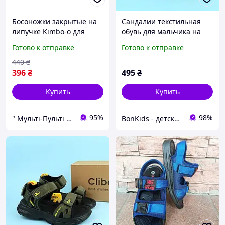
Босоножки закрытые на
Сандалии текстильная
липучке Kimbo-o для
обувь для мальчика на
мальчика размеры 21-26
лето
Готово к отправке
Готово к отправке
440
₴
396
₴
495
₴
Купить
Купить
95%
98%
" Мульті-Пульті " Дитячий одяг, взуття та іграшки!
BonKids - детский интернет-магазин