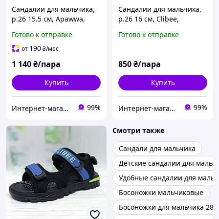
Сандалии для мальчика,
Сандалии для мальчика,
р.26 15.5 см, Apawwa,
р.26 16 см, Clibee,
чёрные, застёжки на
чёрные, застёжки на
Готово к отправке
Готово к отправке
липучках
липучках
190
от
₴
/мес
1 140
₴/пара
850
₴/пара
Купить
Купить
99%
99%
Интернет-магазин "ELEGRANTIK"
Интернет-магазин "ELEGRANTIK"
Смотри также
Сандали для мальчика
Детские сандалии для мальч
Удобные сандалии для мальч
Босоножки мальчиковые
Босоножки для мальчика 28