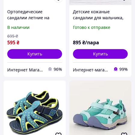
Ортопедические
Детские кожаные
сандалии летние на
сандалии для мальчика,
мальчика Clibee AB10
р.21 13 см, Clibee синие,
В наличии
Готово к отправке
Кожа размеры 21, ТОП
застёжки на липучках
Продаж!
695
₴
595
₴
895
₴/пара
Купить
Купить
96%
99%
Интернет Магазин Олеся
Интернет-магазин "ELEGRANTIK"