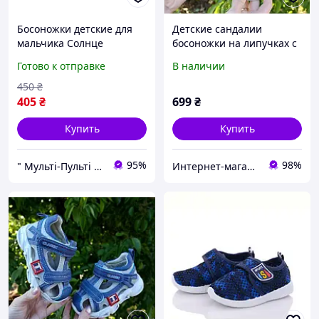
Босоножки детские для
Детские сандалии
мальчика Солнце
босоножки на липучках с
кожаные белые с
закрытым задником для
Готово к отправке
В наличии
зеленым ортопедические
мальчика, 26,27,28,29
летние сандалии,
450
₴
размеры 21-26
405
₴
699
₴
Купить
Купить
95%
98%
" Мульті-Пульті " Дитячий одяг, взуття та іграшки!
Интернет-магазин детской одежды "Детки-конфетки"