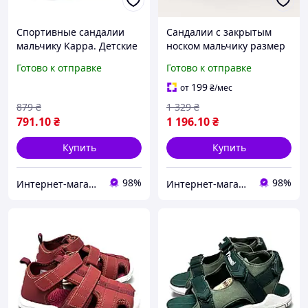
Спортивные сандалии
Сандалии с закрытым
мальчику Kappa. Детские
носком мальчику размер
босоножки на липучке 26
26 Teva. Детские
Готово к отправке
Готово к отправке
размер
босоножки на широкую
ножку
199
от
₴
/мес
879
₴
1 329
₴
791
.10
₴
1 196
.10
₴
Купить
Купить
98%
98%
Интернет-магазин брендовой обуви ShoesLike
Интернет-магазин брендовой обуви ShoesLike