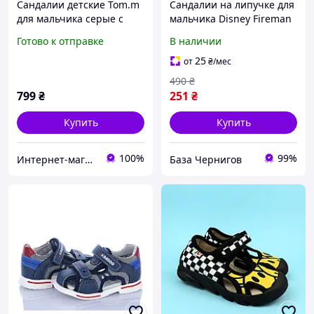
Сандалии детские Tom.m
Сандалии на липучке для
для мальчика серые с
мальчика Disney Fireman
LED-подсветкой на
Sam 372385 26 Красный
Готово к отправке
В наличии
липучках с супинатором
р. 21 (13,7 см)
25
от
₴
/мес
490
₴
799
₴
251
₴
Купить
Купить
100%
99%
Интернет-магазин детской одежды и обуви
База Чернигов