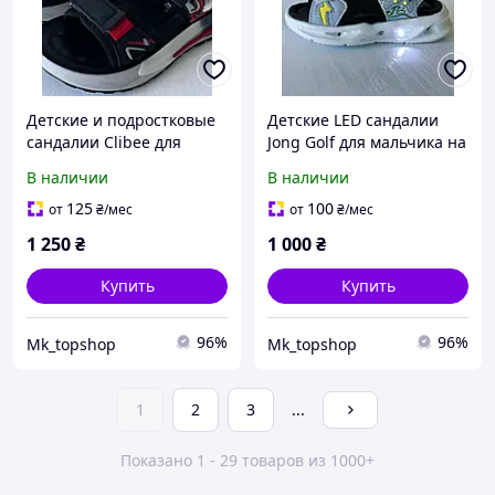
Детские и подростковые
Детские LED сандалии
сандалии Clibee для
Jong Golf для мальчика на
мальчика на липучках
липучках черные с
В наличии
В наличии
черные на весну-лето, 26
кожаной стелькой 14 см,
размер
весна-лето 21 размер
125
100
от
₴
/мес
от
₴
/мес
1 250
₴
1 000
₴
Купить
Купить
96%
96%
Mk_topshop
Mk_topshop
1
2
3
...
Показано 1 - 29 товаров из 1000+