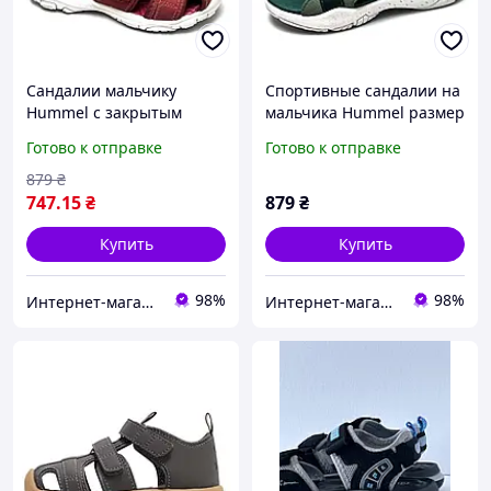
Сандалии мальчику
Спортивные сандалии на
Hummel с закрытым
мальчика Hummel размер
носком. Детские
26. Детские босоножки на
Готово к отправке
Готово к отправке
босножки на липучках
липучках
размер 26
879
₴
747
.15
₴
879
₴
Купить
Купить
98%
98%
Интернет-магазин брендовой обуви ShoesLike
Интернет-магазин брендовой обуви ShoesLike