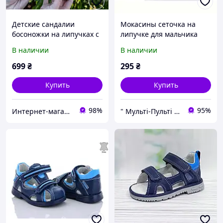
Детские сандалии
Мокасины сеточка на
босоножки на липучках с
липучке для мальчика
закрытым задником для
размерный ряд с 21 по 26
В наличии
В наличии
мальчика,
23,24,25,26,27,28,29,30
699
₴
295
₴
Купить
Купить
98%
95%
Интернет-магазин детской одежды "Детки-конфетки"
" Мульті-Пульті " Дитячий одяг, взуття та іграшки!