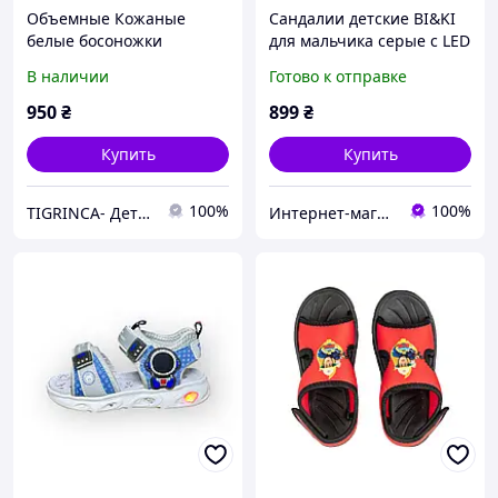
Объемные Кожаные
Сандалии детские BI&KI
белые босоножки
для мальчика серые с LED
сандалии для мальчика
подсветкой на липучках с
В наличии
Готово к отправке
21(13,7),
супинатором размер 26
23(15,2),24(15,8)25(16,5),26
(17 см)
950
₴
899
₴
(17)
Купить
Купить
100%
100%
TIGRINCA- Детская и подростковая обувь.
Интернет-магазин детской одежды и обуви