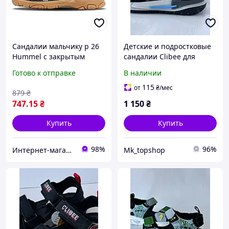
Сандалии мальчику р 26
Детские и подростковые
Hummel с закрытым
сандалии Clibee для
носком. Детские
мальчика на липучках
Готово к отправке
В наличии
босножки на липучках
черные на весну-лето, 26
размер
115
от
₴
/мес
879
₴
747
.15
₴
1 150
₴
Купить
Купить
98%
96%
Интернет-магазин брендовой обуви ShoesLike
Mk_topshop