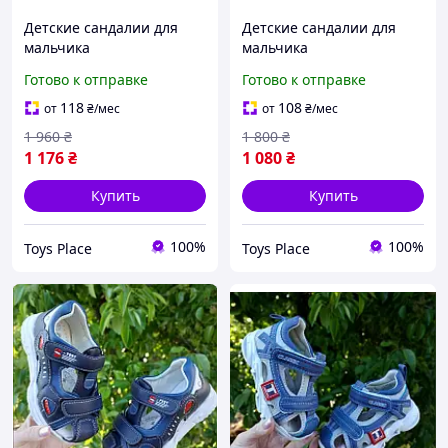
Детские сандалии для
Детские сандалии для
мальчика
мальчика
ортопедические на
ортопедические на
Готово к отправке
Готово к отправке
липучке р.33
липучке р.27
118
108
от
₴
/мес
от
₴
/мес
1 960
₴
1 800
₴
1 176
₴
1 080
₴
Купить
Купить
100%
100%
Toys Place
Toys Place