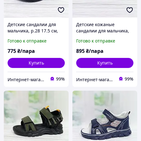
Детские сандалии для
Детские кожаные
мальчика, р.28 17.5 см,
сандалии для мальчика,
Clibee чёрные, застёжки
р.21 13 см, Clibee синие,
Готово к отправке
Готово к отправке
на липучках
застёжки на липучках
775
₴/пара
895
₴/пара
Купить
Купить
99%
99%
Интернет-магазин "ELEGRANTIK"
Интернет-магазин "ELEGRANTIK"