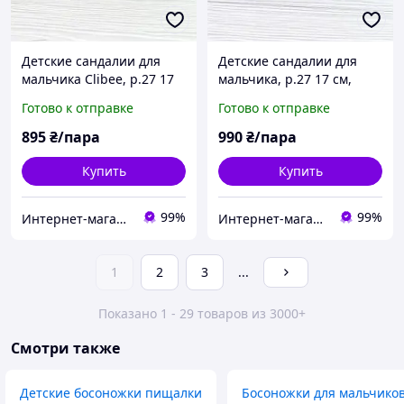
Детские сандалии для
Детские сандалии для
мальчика Clibee, р.27 17
мальчика, р.27 17 см,
см, хаки, застёжки на
Tom.m синие, застёжки
Готово к отправке
Готово к отправке
липучках
на липучках
895
₴/пара
990
₴/пара
Купить
Купить
99%
99%
Интернет-магазин "ELEGRANTIK"
Интернет-магазин "ELEGRANTIK"
1
2
3
...
Показано 1 - 29 товаров из 3000+
Смотри также
Детские босоножки пищалки
Босоножки для мальчико