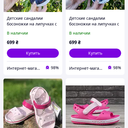
Детские сандалии
Детские сандалии
босоножки на липучках с
босоножки на липучках с
закрытым задником для
закрытым задником для
В наличии
В наличии
мальчика, 26,27,28,29
мальчика,
23,24,25,26,27,28,29,30
699
₴
699
₴
Купить
Купить
98%
98%
Интернет-магазин детской одежды "Детки-конфетки"
Интернет-магазин детской одежды "Детки-конфетки"