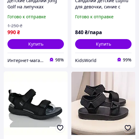
Детские сандалии Jong
Сандалии детские Lupilu
Golf на липучках
для девочки, синие с
розовым, закрытый
Готово к отправке
Готово к отправке
носок, на липучках;
размер 30
1 250
₴
990
₴
840
₴/пара
Купить
Купить
98%
99%
Интернет-магазин "Streetmoda"
KidsWorld