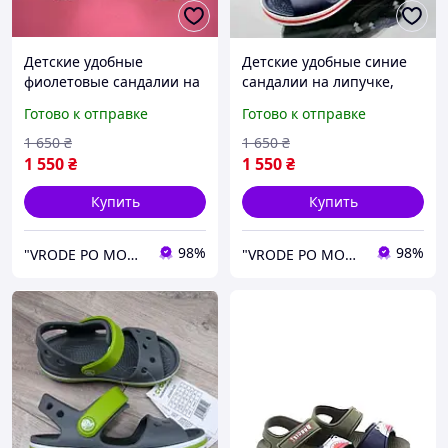
Детские удобные
Детские удобные синие
фиолетовые сандалии на
сандалии на липучке,
липучке, летние легкие
летняя обувь из пены
Готово к отправке
Готово к отправке
босоножки Crocs Sandal
Crocs Sandal Kids для
Kids пена для девочек,
мальчиков и девочек
1 650
₴
1 650
₴
оригинал
1 550
₴
1 550
₴
Купить
Купить
98%
98%
"VRODE PO MODE" - брендовий інтернет-магазин одягу, взуття та аксесуарів
"VRODE PO MODE" - брендовий інтернет-магазин одягу, взуття та аксесуарів