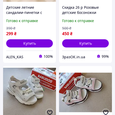
Детские летние
Скидка 26 р Розовые
сандалии-пинетки с
детские босоножки
закрытым носком (на
шлепки сандалии на
Готово к отправке
Готово к отправке
липучке)
липучке босоніжки
шльопанці сандалі на
390
₴
500
₴
липучці
299
₴
450
₴
Купить
Купить
100%
99%
ALEN_KAS
ЗразОК.in.ua