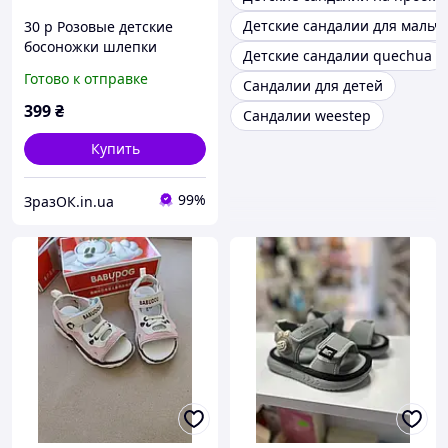
Детские сандалии для мальч
30 р Розовые детские
босоножки шлепки
Детские сандалии quechua
сандалии на липучке
Готово к отправке
Сандалии для детей
босоніжки шльопанці
сандалі на липучці
399
₴
Сандалии weestep
Купить
99%
ЗразОК.in.ua