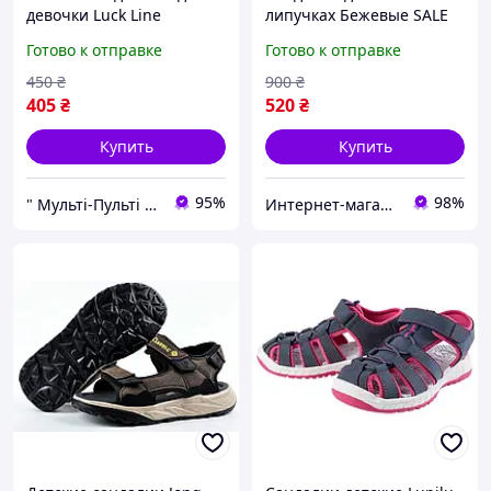
девочки Luck Line
липучках Бежевые SALE
сиреневые EVA на
Готово к отправке
Готово к отправке
липучках, легкие летние
сандалии, размеры 30-35
450
₴
900
₴
405
₴
520
₴
Купить
Купить
95%
98%
" Мульті-Пульті " Дитячий одяг, взуття та іграшки!
Интернет-магазин "Streetmoda"