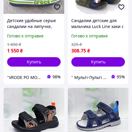
Детские удобные серые
Сандалии детские для
сандалии на липучке,
мальчика Luck Line хаки с
летняя обувь из пены
акулой на липучках,
Готово к отправке
Готово к отправке
Crocs Sandal Kids для
легкие летние босоножки,
мальчиков и девочек
размеры 30-35
1 650
₴
325
₴
1 550
₴
308
.75
₴
Купить
Купить
98%
95%
"VRODE PO MODE" - брендовий інтернет-магазин одягу, взуття та аксесуарів
" Мульті-Пульті " Дитячий одяг, взуття та іграшки!