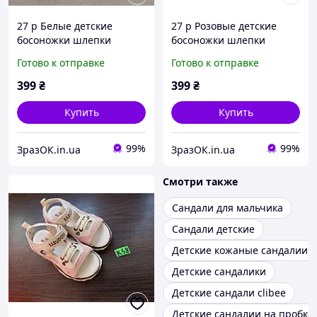
27 р Белые детские
27 р Розовые детские
босоножки шлепки
босоножки шлепки
сандалии на липучке
сандалии на липучке
Готово к отправке
Готово к отправке
босоніжки шльопанці
босоніжки шльопанці
сандалі на липучці
сандалі на липучці
399
₴
399
₴
Купить
Купить
99%
99%
ЗразОК.in.ua
ЗразОК.in.ua
Смотри также
Сандали для мальчика
Сандали детские
Детские кожаные сандалии
Детские сандалики
Детские сандали clibee
Детские сандалии на пробко