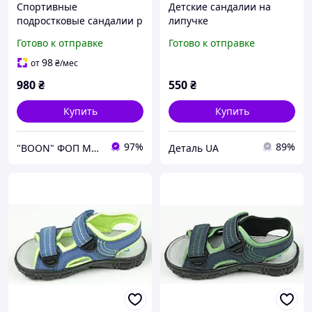
Спортивные
Детские сандалии на
подростковые сандалии р
липучке
36 чёрные босоножки на
Готово к отправке
Готово к отправке
мальчика стелька 23 см
детские летние чёрные
98
от
₴
/мес
на липучках 1654
980
₴
550
₴
Купить
Купить
97%
89%
"BOON" ФОП МУХА Є. Л.
Деталь UA