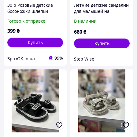
30 р Розовые детские
Летние детские сандалии
босоножки шлепки
для малышей на
сандалии на липучке
липучках
Готово к отправке
В наличии
босоніжки шльопанці
сандалі на липучці
399
₴
680
₴
Купить
Купить
99%
ЗразОК.in.ua
Step Wise