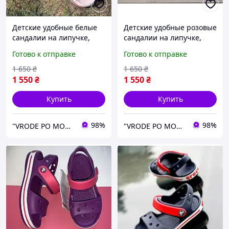
Детские удобные белые
Детские удобные розовые
сандалии на липучке,
сандалии на липучке,
летние легкие босоножки
летние босоножки в
Готово к отправке
Готово к отправке
Crocs Sandal Kids пена
детский сад Crocs Sandal
для девочек, оригинал
Kids пена для девочек,
1 650
₴
1 650
₴
оригинал
1 550
₴
1 550
₴
Купить
Купить
98%
98%
"VRODE PO MODE" - брендовий інтернет-магазин одягу, взуття та аксесуарів
"VRODE PO MODE" - брендовий інтернет-магазин одягу, взуття та аксесуарів