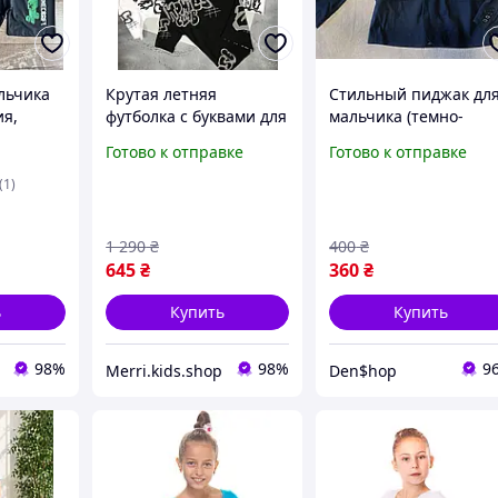
льчика
Крутая летняя
Стильный пиджак дл
ия,
футболка с буквами для
мальчика (темно-
рты Рост
мальчика, детские
синий) рост 152см
Готово к отправке
Готово к отправке
серые белые нарядные
Уценка
футболки с надписясми
(1)
парню на рост 134 -
152 см
1 290
₴
400
₴
645
₴
360
₴
ь
Купить
Купить
98%
98%
9
Merri.kids.shop
Den$hop