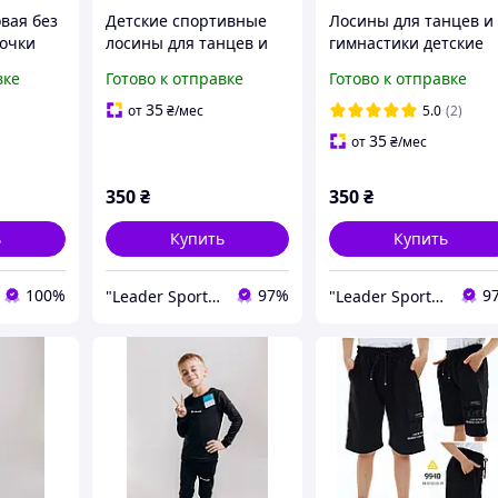
вая без
Детские спортивные
Лосины для танцев и
вочки
лосины для танцев и
гимнастики детские
азмер 12
гимнастики Белые
Черные бифлекс (рос
вке
Готово к отправке
Готово к отправке
т 152-
бифлекс (рост 104-
104-152см)
й
152см)
35
от
₴
/мес
5.0
(2)
35
от
₴
/мес
350
₴
350
₴
ь
Купить
Купить
100%
97%
9
"Leader Sport" - интернет-магазин спортивных товаров
"Leader Sport" - интернет-магазин спортивных товаров