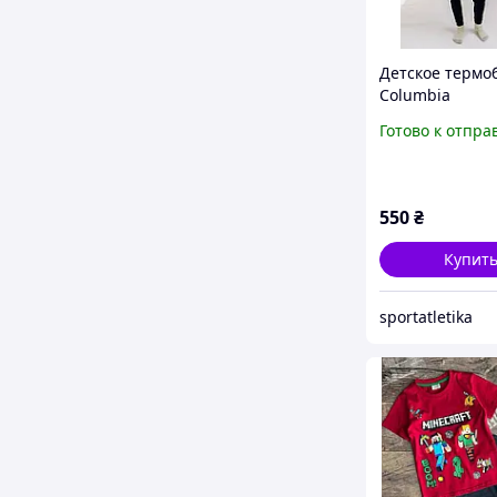
Детское термо
Columbia
микродайвинг 
Готово к отпра
начесом на зро
см Черный
550
₴
Купит
sportatletika