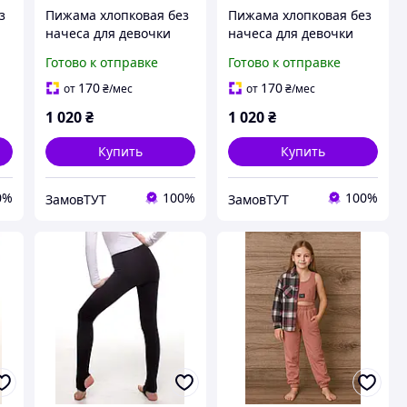
з
Пижама хлопковая без
Пижама хлопковая без
начеса для девочки
начеса для девочки
12
BAYKAR 9350 размер 12
BAYKAR 9350 размер 12
Готово к отправке
Готово к отправке
(12-13 лет), рост 152-
(12-13 лет), рост 152-
158 см молочный с
158 см персиковый
170
170
от
₴
/мес
от
₴
/мес
сиреневым
1 020
₴
1 020
₴
Купить
Купить
0%
100%
100%
ЗамовТУТ
ЗамовТУТ