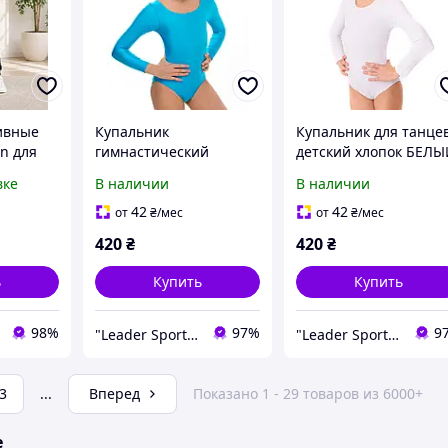
ивные
Купальник
Купальник для танце
n для
гимнастический
детский хлопок БЕЛ
унитки,
ГОЛУБОЙ р-р XL (рост
р-р XL (рост 152-158с
вке
В наличии
В наличии
м
152-158см)
42
42
от
₴
/мес
от
₴
/мес
420
₴
420
₴
ь
Купить
Купить
98%
97%
9
"Leader Sport" - интернет-магазин спортивных товаров
"Leader Sport" - интернет-магазин спортивных товаров
3
...
Вперед
Показано 1 - 29 товаров из 6000+
е