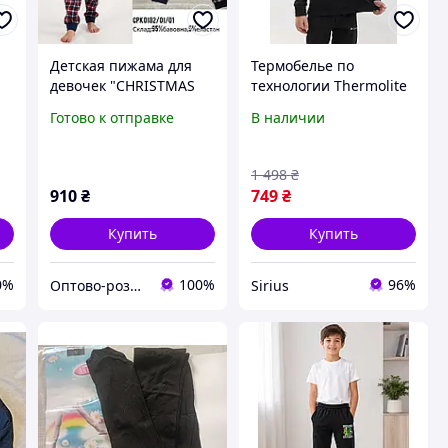
Детская пижама для
Термобелье по
е
девочек "CHRISTMAS
технологии Thermolite
ля
MOOD" (рост 110-
детский черный рост
Готово к отправке
В наличии
152см)
152 см
1 498
₴
910
₴
749
₴
Купить
Купить
0%
100%
96%
Оптово-розничный интернет магазин "Francheska"
Sirius