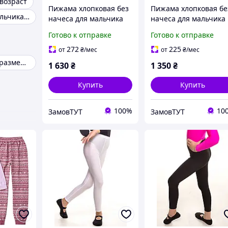
возраст
Пижама хлопковая без
Пижама хлопковая бе
Одежда для мальчика 6 лет
начеса для мальчика
начеса для мальчика
BAYKAR 9656 размер 12
BAYKAR 9654 размер 
Готово к отправке
Готово к отправке
(12-13 лет), рост 152-
(12-13 лет), рост 152-
158 см мятный
158 см серый меланж
272
225
от
₴
/мес
от
₴
/мес
Подростковые размеры
1 630
₴
1 350
₴
Купить
Купить
100%
10
ЗамовТУТ
ЗамовТУТ