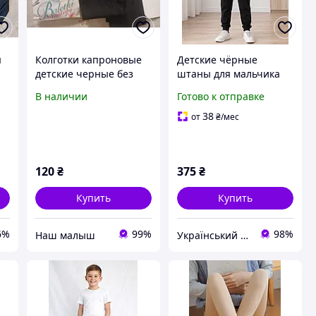
я
Колготки капроновые
Детские чёрные
детские черные без
штаны для мальчика
рисунка, рост 122-152
Game Over с принтом
В наличии
Готово к отправке
см.
Minecraft, рост 122 152
см
38
от
₴
/мес
120
₴
375
₴
Купить
Купить
6%
99%
98%
‏Наш малыш
Український виробник дитячого одягу "Arisha"