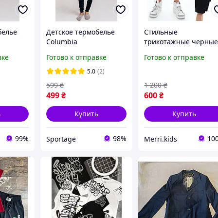
белье
Детское термобелье
Стильные
Columbia
трикотажные черны
с
микродайвинг с
шорты 10-11-12 лет д
вке
Готово к отправке
Готово к отправке
ст 152
начесом на зрост 152
подростка модные
см Черный
красивые шорты для
5.0
(2)
мальчиков разных
599
₴
1 200
₴
возрастов рост 140-
499
₴
600
₴
152см
ь
Купить
Купить
99%
98%
10
Sportage
Merri.kids