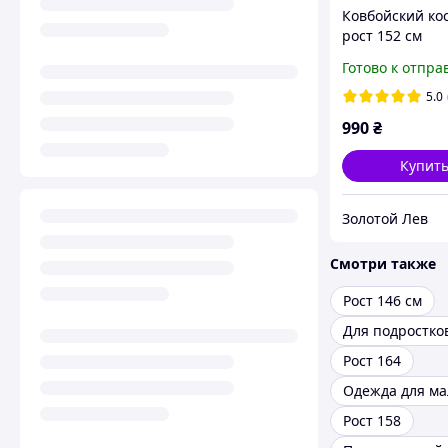
Ковбойский ко
рост 152 см
Готово к отпра
5.0
990
₴
Купит
Золотой Лев
Смотри также
Рост 146 см
Рост 164
Рост 158