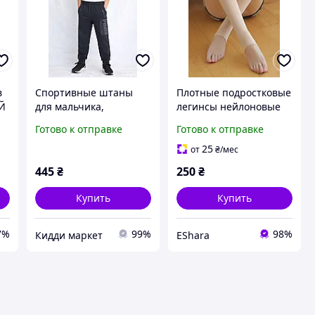
в
Спортивные штаны
Плотные подростковые
ЫЙ
для мальчика,
легинсы нейлоновые
м)
42,44,46,,50 на зріст від
100 ден на рост 152-
Готово к отправке
Готово к отправке
152см
158 см бежевые
25
от
₴
/мес
445
₴
250
₴
Купить
Купить
7%
99%
98%
Кидди маркет
EShara