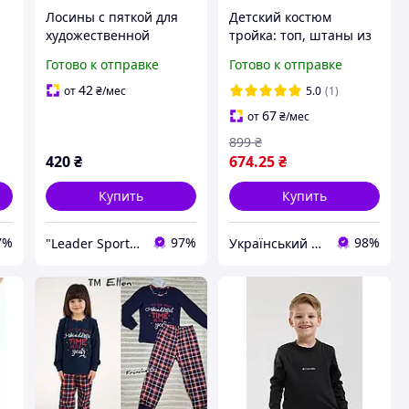
Лосины с пяткой для
Детский костюм
художественной
тройка: топ, штаны из
т
гимнастики и танцев
турецкой двухнитки и
Готово к отправке
Готово к отправке
детские Черные
фланелевая рубашка
трикотаж (рост 104-
рост 128-152 см цвет
42
от
₴
/мес
5.0
(1)
152см)
бежевый
67
от
₴
/мес
899
₴
420
₴
674
.25
₴
Купить
Купить
7%
97%
98%
"Leader Sport" - интернет-магазин спортивных товаров
Український виробник дитячого одягу "Arisha"