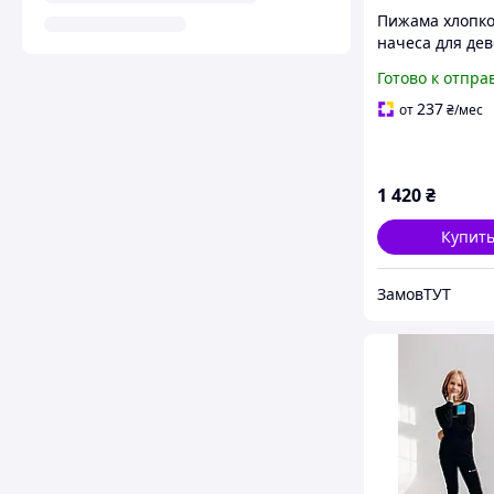
Пижама хлопко
начеса для де
BAYKAR 9151 р
Готово к отпра
(12-13 лет), рос
158 см розовы
237
от
₴
/мес
1 420
₴
Купит
ЗамовТУТ