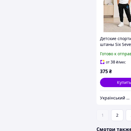
Детские спорт
штаны Six Seve
мальчика из дв
Готово к отпра
рост 122 152 с
38
от
₴
/мес
375
₴
Купит
Український виробник дитячого одягу "Arisha"
1
2
Смотри такж