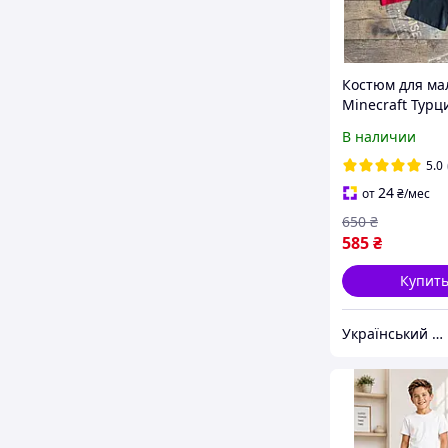
Костюм для ма
Minecraft Турц
футболка + шо
В наличии
: 146-152см
5.0
24
от
₴
/мес
650
₴
585
₴
Купит
Український виробник дитячого одягу "Arisha"