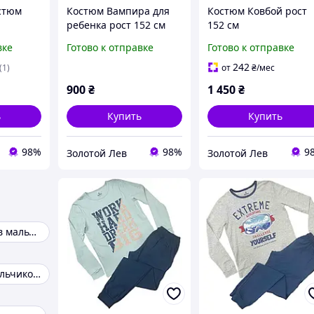
стюм
Костюм Вампира для
Костюм Ковбой рост
ребенка рост 152 см
152 см
вке
Готово к отправке
Готово к отправке
242
(1)
от
₴
/мес
900
₴
1 450
₴
ь
Купить
Купить
98%
98%
9
Золотой Лев
Золотой Лев
Для подростков мальчиков
Одежда для мальчиков 10 лет