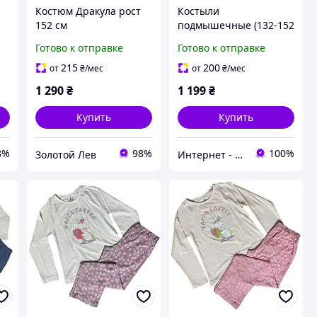
Костюм Дракула рост
Костыли
152 см
подмышечные (132-152
см) OSD-BL570201 на
Готово к отправке
Готово к отправке
рост 180-200 см
215
200
от
₴
/мес
от
₴
/мес
1 290
₴
1 199
₴
Купить
Купить
8%
98%
100%
Золотой Лев
Интернет - магазин 602