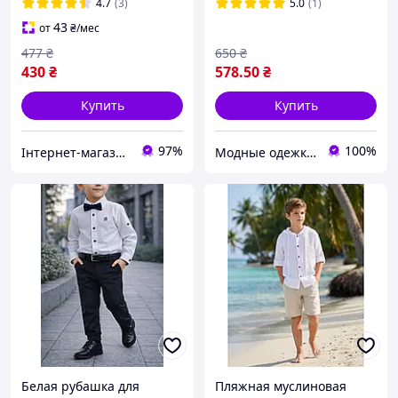
4.7
(3)
5.0
(1)
43
от
₴
/мес
477
₴
650
₴
430
₴
578
.50
₴
Купить
Купить
97%
100%
Інтернет-магазин "Дитяче містечко"
Модные одежки для меня и крошки
Белая рубашка для
Пляжная муслиновая