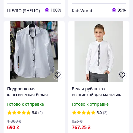
100%
99%
ШЕЛІО (SHELIO)
KidsWorld
Подростковая
Белая рубашка с
классическая белая
вышивкой для мальчика
рубашка мальчику 8-14
лен тм Bosskids
Готово к отправке
Готово к отправке
лет детская красивая
школьная рубашка с
5.0
(2)
5.0
(2)
длинным рукавом
1 380
₴
825
₴
690
₴
767
.25
₴