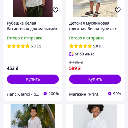
Рубашка белая
Детская муслиновая
батистовая для мальчика
пляжная белая туника с
(104 - 110)
длинным рукавом и
Готово к отправке
Готово к отправке
капюшоном для мальчика
5.0
(2)
5.0
(6)
60
от
₴
/мес
1 198
₴
453
₴
599
₴
Купить
Купить
100%
99%
Лапсі-Лапсі - одяг для ляльок Baby Born, Barbie, Paola Reina, Chi Chi Love
Магазин "Print.Ai"