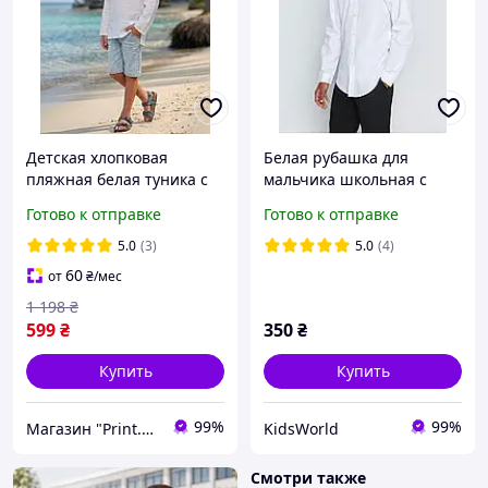
Детская хлопковая
Белая рубашка для
пляжная белая туника с
мальчика школьная с
длинными рукавами и
длинным рукавом George,
Готово к отправке
Готово к отправке
капюшоном для мальчика
покрой Slim Fit, размеры
110-176
5.0
(3)
5.0
(4)
60
от
₴
/мес
1 198
₴
599
₴
350
₴
Купить
Купить
99%
99%
Магазин "Print.Ai"
KidsWorld
Смотри также