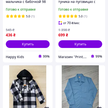
мальчика с бабочкой 98
туника на пуговицах с
см | Нарядная детская
капюшоном для
Готово к отправке
Готово к отправке
классическая рубашка 98
мальчика, белый, 122-128
см Breeze
5.0
(1)
5.0
(1)
70
от
₴
/мес
545
₴
1 398
₴
436
₴
699
₴
Купить
Купить
99%
99%
Happy Kids
Магазин "Print.Ai"