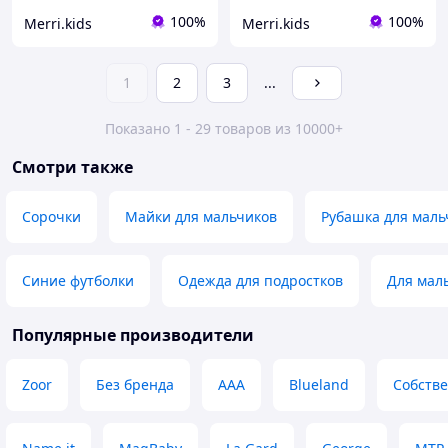
100%
100%
Merri.kids
Merri.kids
1
2
3
...
Показано 1 - 29 товаров из 10000+
Смотри также
Сорочки
Майки для мальчиков
Рубашка для маль
Синие футболки
Одежда для подростков
Для мал
Популярные производители
Zoor
Без бренда
ААА
Blueland
Собств