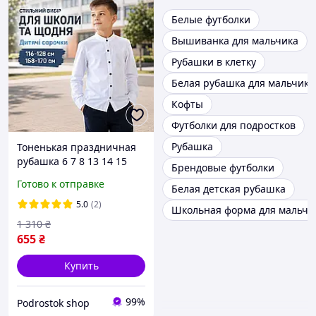
Белые футболки
Вышиванка для мальчика
Рубашки в клетку
Белая рубашка для мальчика
Кофты
Футболки для подростков
Рубашка
Тоненькая праздничная
рубашка 6 7 8 13 14 15
Брендовые футболки
лет для мальчика
Готово к отправке
Белая детская рубашка
подростка, детские белые
рубашки на пуговицах
5.0
(2)
Школьная форма для мальчи
воротник стойка
1 310
₴
655
₴
Купить
99%
Podrostok shop