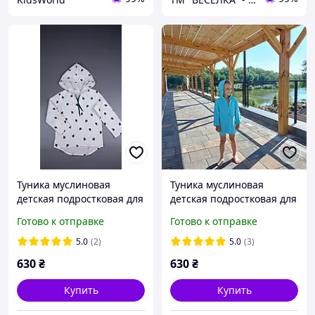
Туника муслиновая
Туника муслиновая
детская подростковая для
детская подростковая для
мальчика с длинными
мальчика с длинными
Готово к отправке
Готово к отправке
рукавами и капюшоном
рукавами и капюшоном
летняя пляжная рубашка
летняя пляжная рубашка
5.0
(2)
5.0
(3)
Кактусы TMX-10
однотонная Бирюза TMX-
630
₴
630
₴
5
Купить
Купить