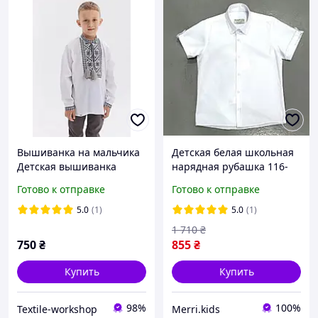
Вышиванка на мальчика
Детская белая школьная
Детская вышиванка
нарядная рубашка 116-
122-128-134-140-146-152-
Готово к отправке
Готово к отправке
158-164см с коротким
рукавом тенниска для
5.0
(1)
5.0
(1)
мальчика подростка
1 710
₴
750
₴
855
₴
Купить
Купить
98%
100%
Textile-workshop
Merri.kids