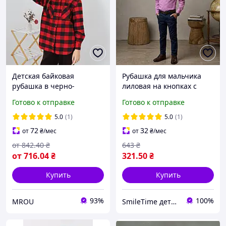
Детская байковая
Рубашка для мальчика
рубашка в черно-
лиловая на кнопках с
красную клетку для
длинным рукавом Смайл
Готово к отправке
Готово к отправке
мальчика, для девочки
Тайм SmileTime
5.0
(1)
5.0
(1)
72
32
от
₴
/мес
от
₴
/мес
от
842
.40
₴
643
₴
от
716
.04
₴
321
.50
₴
Купить
Купить
93%
100%
MROU
SmileTime детская одежда от производителя