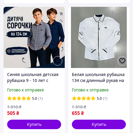
Синяя школьная детская
Белая школьная рубашка
рубашка 9 - 10 лет с
134 см длинный рукав на
длинным рукавом в
мальчика подростка,
Готово к отправке
Готово к отправке
школу нарядные серые
подростковая нарядная
рубашки для мальчиков
шведка хлопок
5.0
(1)
5.0
(1)
1 010
₴
1 310
₴
505
₴
655
₴
Купить
Купить