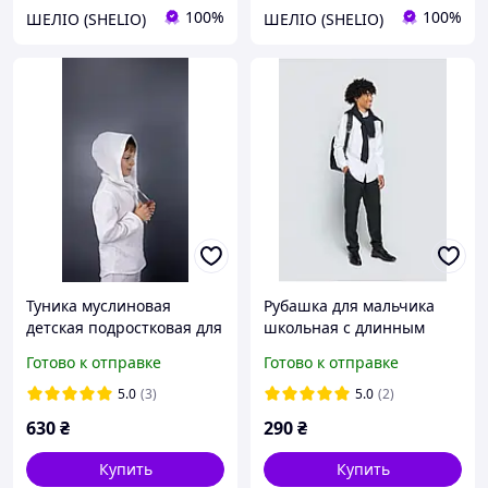
100%
100%
ШЕЛІО (SHELIO)
ШЕЛІО (SHELIO)
Туника муслиновая
Рубашка для мальчика
детская подростковая для
школьная с длинным
мальчика с длинными
рукавом George белая
Готово к отправке
Готово к отправке
рукавами и капюшоном
размеры от 98 до 183
летняя пляжная рубашка
5.0
(3)
5.0
(2)
однотонная Белая TMX-6
630
₴
290
₴
Купить
Купить