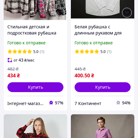
Стильная детская и
Белая рубашка с
подростковая рубашка
длинным рукавом для
для мальчика в клетку
мальчика
Готово к отправке
Готово к отправке
5.0
(1)
5.0
(1)
43
от
₴
/мес
482
₴
445
₴
434
₴
400
.50
₴
Купить
Купить
97%
94%
Інтернет-магазин "Дитяче містечко"
7 Континент