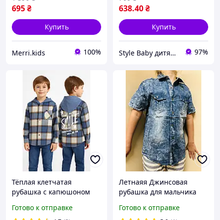
695
₴
638
.40
₴
Купить
Купить
100%
97%
Merri.kids
Style Baby дитячий магазин
Тёплая клетчатая
Летнаяя Джинсовая
рубашка с капюшоном
рубашка для мальчика
для мальчика
подростка короткий рукав
Готово к отправке
Готово к отправке
Венгрия 134 140 152 158