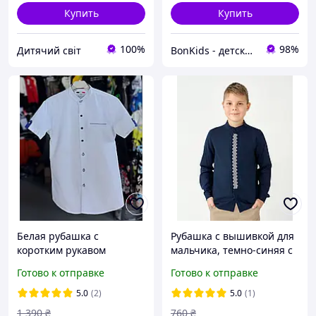
Купить
Купить
100%
98%
Дитячий світ
BonKids - детский интернет-магазин
Белая рубашка с
Рубашка с вышивкой для
коротким рукавом
мальчика, темно-синяя с
мальчику 10-11 лет
длинным рукавом, лен тм
Готово к отправке
Готово к отправке
детская нарядная
Bosskids
рубашка воротник стойка
5.0
(2)
5.0
(1)
на школу на 146см
1 390
₴
760
₴