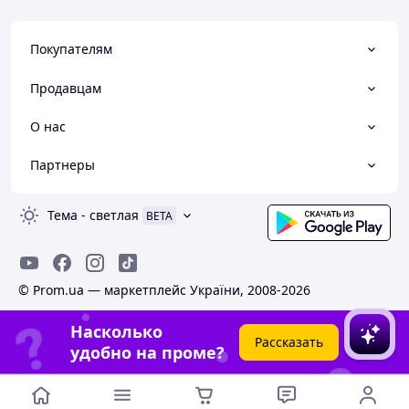
Покупателям
Продавцам
О нас
Партнеры
Тема
-
светлая
BETA
© Prom.ua — маркетплейс України, 2008-2026
Насколько
Рассказать
удобно на проме?