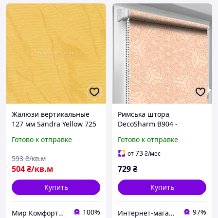
Жалюзи вертикальные
Римська штора
127 мм Sandra Yellow 725
DecoSharm В904 -
Готово к отправке
Готово к отправке
73
от
₴
/мес
593
₴/кв.м
504
₴/кв.м
729
₴
Купить
Купить
100%
97%
Мир Комфорта - Ворота, роллеты, автоматика для ворот, жалюзи
Интернет-магазин «Марко»