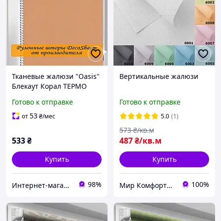
Тканевые жалюзи "Oasis"
Вертикальные жалюзи
Блекаут Корал ТЕРМО
Готово к отправке
Готово к отправке
53
от
₴
/мес
5.0
(1)
573
₴/кв.м
533
₴
487
₴/кв.м
Купить
Купить
98%
100%
Интернет-магазин Уют
Мир Комфорта - Ворота, роллеты, автоматика для ворот, жалюзи