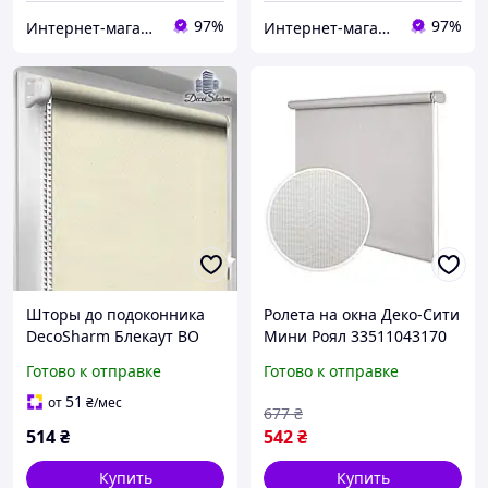
97%
97%
Интернет-магазин «Марко»
Интернет-магазин «Марко»
Шторы до подоконника
Ролета на окна Деко-Сити
DecoSharm Блекаут ВО
Мини Роял 33511043170
056 ТЕРМО
43*170 см жемчужина
Готово к отправке
Готово к отправке
51
от
₴
/мес
677
₴
514
₴
542
₴
Купить
Купить