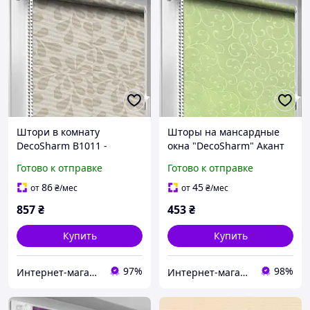
Штори в комнату
Шторы на мансардные
DecoSharm В1011 -
окна "DecoSharm" Акант
2257
Готово к отправке
Готово к отправке
86
45
от
₴
/мес
от
₴
/мес
857
₴
453
₴
Купить
Купить
97%
98%
Интернет-магазин «Марко»
Интернет-магазин Уют