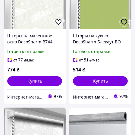
Шторы на маленькое
Шторы на кухню
окно DecoSharm В744 -
DecoSharm Блекаут ВО
205 ТЕРМО
Готово к отправке
Готово к отправке
77
51
от
₴
/мес
от
₴
/мес
774
₴
514
₴
Купить
Купить
97%
97%
Интернет-магазин «Марко»
Интернет-магазин «Марко»