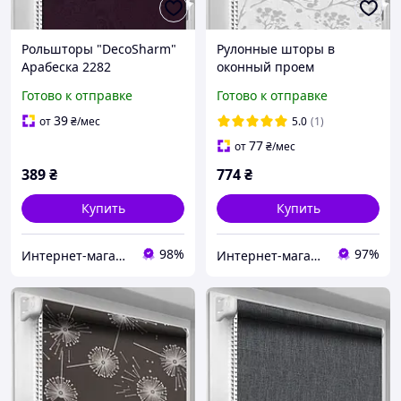
Рольшторы "DecoSharm"
Рулонные шторы в
Арабеска 2282
оконный проем
DecoSharm В742 -
Готово к отправке
Готово к отправке
39
от
₴
/мес
5.0
(1)
77
от
₴
/мес
389
₴
774
₴
Купить
Купить
98%
97%
Интернет-магазин Уют
Интернет-магазин «Марко»