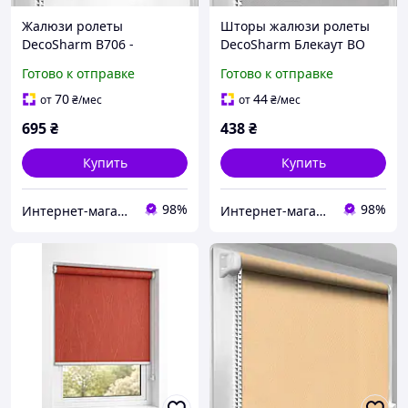
Жалюзи ролеты
Шторы жалюзи ролеты
DecoSharm В706 -
DecoSharm Блекаут ВО
054 ТЕРМО
Готово к отправке
Готово к отправке
70
44
от
₴
/мес
от
₴
/мес
695
₴
438
₴
Купить
Купить
98%
98%
Интернет-магазин Уют
Интернет-магазин Уют