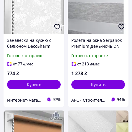
Занавески на кухню с
Ролета на окна Serpanok
балконом DecoSharm
Premium День-ночь DN
В743 -
1003 74*74 см белая
Готово к отправке
Готово к отправке
77
213
от
₴
/мес
от
₴
/мес
774
₴
1 278
₴
Купить
Купить
97%
94%
Интернет-магазин «Марко»
АРС - Строительный интернет-гипермаркет