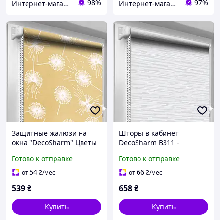
98%
97%
Интернет-магазин Уют
Интернет-магазин «Марко»
Защитные жалюзи на
Шторы в кабинет
окна "DecoSharm" Цветы
DecoSharm В311 -
5428/9
Готово к отправке
Готово к отправке
54
66
от
₴
/мес
от
₴
/мес
539
₴
658
₴
Купить
Купить