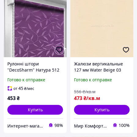
Рулонні штори
Жалюзи вертикальные
"DecoSharm" Натура 512
127 мм Water Beige 03
Готово к отправке
Готово к отправке
45
от
₴
/мес
556
₴/кв.м
453
₴
473
₴/кв.м
Купить
Купить
98%
100%
Интернет-магазин Уют
Мир Комфорта - Ворота, роллеты, автоматика для ворот, жалюзи