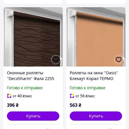
Оконные роллеты
Роллеты на окна "Oasis"
"DecoSharm" Фала 2255
Блекаут Корал ТЕРМО
Готово к отправке
Готово к отправке
40
56
от
₴
/мес
от
₴
/мес
396
₴
563
₴
Купить
Купить