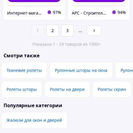
97%
94%
Интернет-магазин «Марко»
АРС - Строительный интернет-гипермаркет
1
2
3
...
Показано 1 - 29 товаров из 1000+
Смотри также
Тканевие ролеты
Рулонные шторы на окна
Рулон
Ролеты шторы
Ролеты на двери
Ролеты скрин
Популярные категории
Жалюзи для окон и дверей