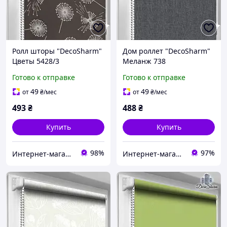
Ролл шторы "DecoSharm"
Дом роллет "DecoSharm"
Цветы 5428/3
Меланж 738
Готово к отправке
Готово к отправке
49
49
от
₴
/мес
от
₴
/мес
493
₴
488
₴
Купить
Купить
98%
97%
Интернет-магазин Уют
Интернет-магазин «Марко»