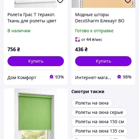
Ролета Грас Т теракот.
Модные шторы
Ткань для ролеты цвет
DecoSharm Блекаут ВО
темный терракот. Грасс
058 АКРИЛ
В наличии
Готово к отправке
вертикальные темный
терракот
44
от
₴
/мес
756
₴
436
₴
Купить
Купить
93%
98%
Дом Комфорт
Интернет-магазин Уют
Смотри также
Ролеты на окна
Ролеты на окна серые
Ролеты на окна 150 см
Ролеты на окна 135 см