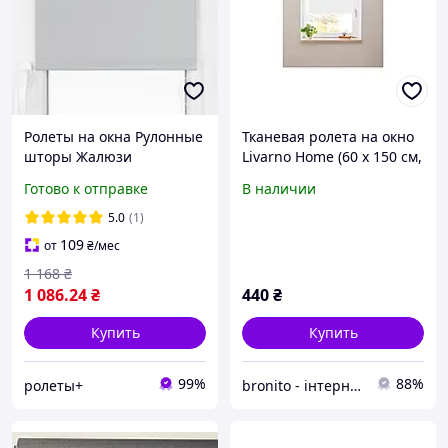
Ролеты на окна Рулонные
Тканевая ролета на окно
шторы Жалюзи
Livarno Home (60 x 150 см,
Однотонные блэкаут ВО
белая, защита от света)
Готово к отправке
В наличии
054 Серый ТЕРМО от
100см до 200см
5.0
(1)
109
от
₴
/мес
1 168
₴
1 086
.24
₴
440
₴
Купить
Купить
99%
88%
ролеты+
bronito - інтернет-магазин із широким асортиментом