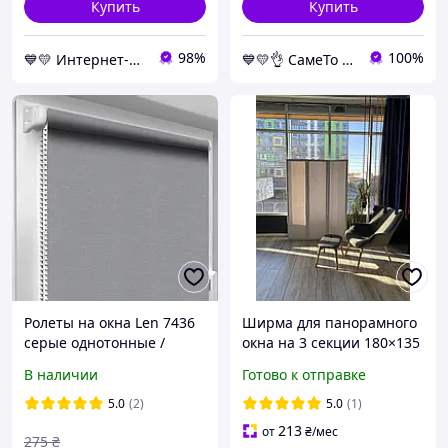
Купить
Купить
98%
100%
💙💛 Интернет-магазин Non-Stop 🎁％🚚 ⤵
💙💛👌 СамеТо ТМ интернет-магазин sameto.com.ua 🎁％🚚 ⤵
Ролеты на окна Len 7436
Ширма для панорамного
серые однотонные /
окна на 3 секции 180×135
Тканевые роллеты
см.
В наличии
Готово к отправке
32,5х160 см
5.0
(2)
5.0
(1)
213
от
₴
/мес
275
₴