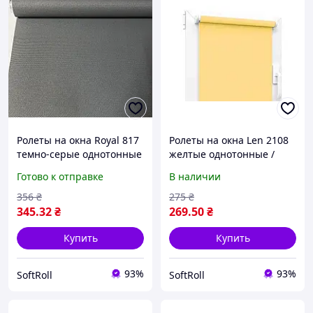
Ролеты на окна Royal 817
Ролеты на окна Len 2108
темно-серые однотонные
желтые однотонные /
/ Тканевые ролеты
Тканевые роллеты
Готово к отправке
В наличии
32,5х160 см
32,5х160 см
356
₴
275
₴
345
.32
₴
269
.50
₴
Купить
Купить
93%
93%
SoftRoll
SoftRoll