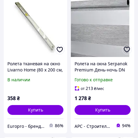
Ролета тканевая на окно
Ролета на окна Serpanok
Livarno Home (80 x 200 см,
Premium День-ночь DN
белая, удлиненная)
1003 74*74 см белая
В наличии
Готово к отправке
213
от
₴
/мес
358
₴
1 278
₴
Купить
Купить
86%
94%
Europro - бренд надійної техніки
АРС - Строительный интернет-гипермаркет