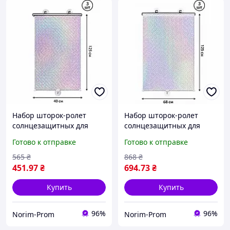
Набор шторок-ролет
Набор шторок-ролет
солнцезащитных для
солнцезащитных для
окон на присосках
окон на присосках
Готово к отправке
Готово к отправке
RolerProtect 3 шт 40 х 125
RolerProtect 3 шт 68 х 125
см Серебро
см Серебро
565
₴
868
₴
451
.97
₴
694
.73
₴
Купить
Купить
96%
96%
Norim-Prom
Norim-Prom