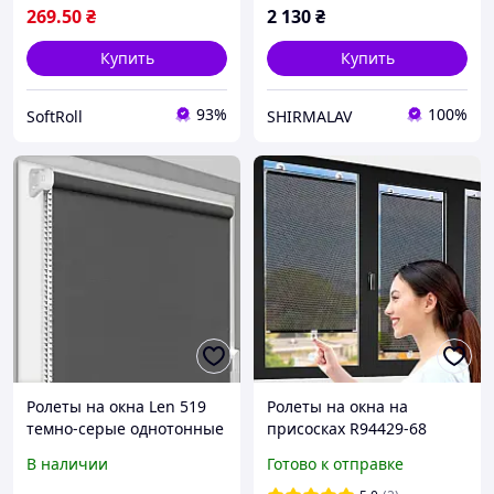
269
.50
₴
2 130
₴
Купить
Купить
93%
100%
SoftRoll
SHIRMALAV
Ролеты на окна Len 519
Ролеты на окна на
темно-серые однотонные
присосках R94429-68
/ Тканевые ролеты
125х68см Чёрный,
В наличии
Готово к отправке
32,5х160 см
шторка солнцезащитная