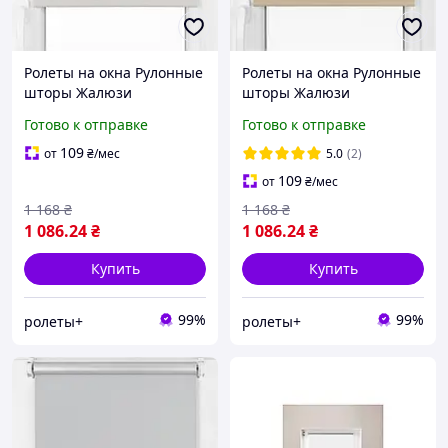
Ролеты на окна Рулонные
Ролеты на окна Рулонные
шторы Жалюзи
шторы Жалюзи
Однотонные блэкаут ВО
Однотонные блэкаут ВО
Готово к отправке
Готово к отправке
063 Молочно-бежевый
053 Латте ТЕРМО от
ТЕРМО от 100см до 200см
100см до 200см
109
от
₴
/мес
5.0
(2)
109
от
₴
/мес
1 168
₴
1 168
₴
1 086
.24
₴
1 086
.24
₴
Купить
Купить
99%
99%
ролеты+
ролеты+