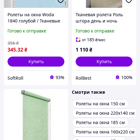
Ролеты на окна Woda
Тканевая ролета Роль
1840 голубой / Тканевые
штора день и ночь
ролеты 32,5х160 см
Жалюзи День и ночь
Готово к отправке
Готово к отправке
Ролеты Рулонные шторы
День и ночь Baroque
185
от
₴
/мес
356
₴
35*150см кол. золотой
345
.32
₴
1 110
₴
2003
Купить
Купить
93%
100%
SoftRoll
RolBest
Смотри также
Ролеты на окна 150 см
Ролеты на окна 220х140 см
Ролеты на окна 185 см
Ролеты на окна 160х220 см