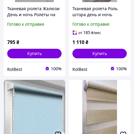
Тканевая ролета Жалюзи
Тканевая ролета Роль
День и ночь Ролеты на
штора день и ночь
окна Рулонная штора
Жалюзи День и ночь
Готово к отправке
Готово к отправке
День и ночь Феерия
Рулонные шторы День и
35*150см цвет серебряно
ночь Baroque 35*150см
185
от
₴
/мес
серый 6
кол.серый 2007
795
₴
1 110
₴
Купить
Купить
100%
100%
RolBest
RolBest