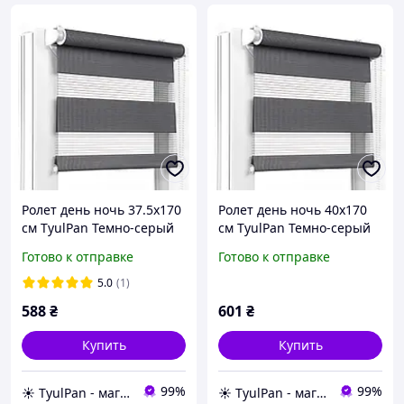
Ролет день ночь 37.5х170
Ролет день ночь 40х170
см TyulPan Темно-серый
см TyulPan Темно-серый
Готово к отправке
Готово к отправке
5.0
(1)
588
₴
601
₴
Купить
Купить
99%
99%
☀️ TyulPan - магазин готовых ролетов день-ночь
☀️ TyulPan - магазин готовых ролетов день-ночь