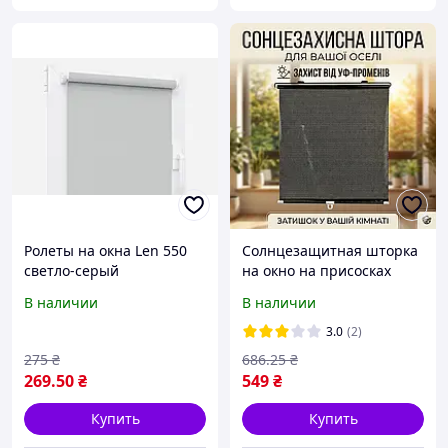
Ролеты на окна Len 550
Солнцезащитная шторка
светло-серый
на окно на присосках
однотонные / Тканевые
SunShield 56х125 см.,
В наличии
В наличии
ролеты 32,5х160 см
Чёрный, ролеты на окна
без сверления
3.0
(2)
275
₴
686
.25
₴
269
.50
₴
549
₴
Купить
Купить