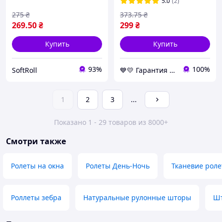
для авто и квартиры
5.0
(2)
275
₴
373
.75
₴
269
.50
₴
299
₴
Купить
Купить
93%
100%
SoftRoll
💙💛 Гарантия хороших покупок 🎁🚚 ⤵
1
2
3
...
Показано 1 - 29 товаров из 8000+
Смотри также
Ролеты на окна
Ролеты День-Ночь
Тканевие рол
Роллеты зебра
Натуральные рулонные шторы
Шт