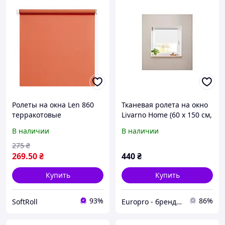
Ролеты на окна Len 860
Тканевая ролета на окно
терракотовые
Livarno Home (60 x 150 см,
однотонные / Тканевые
белая, защита от света)
В наличии
В наличии
роллеты 32,5х160 см
275
₴
269
.50
₴
440
₴
Купить
Купить
93%
86%
SoftRoll
Europro - бренд надійної техніки