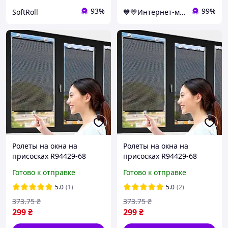
93%
99%
SoftRoll
💙💛Интернет-магазин NaVubir - navubir.com.ua 🎁％🚚 ⤵
Ролеты на окна на
Ролеты на окна на
присосках R94429-68
присосках R94429-68
125х68см Чёрный,
125х68см Чёрный,
Готово к отправке
Готово к отправке
шторка солнцезащитная
шторка солнцезащитная
для авто и квартиры
для авто и квартиры
5.0
(1)
5.0
(2)
373
.75
₴
373
.75
₴
299
₴
299
₴