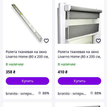
Ролета тканевая на окно
Ролета тканевая на окно
Livarno Home (80 x 200 см,
Livarno Home (80 x 200 см,
белая, удлиненная)
серая, удлиненная)
В наличии
В наличии
358
₴
410
₴
Купить
Купить
88%
88%
bronito - інтернет-магазин із широким асортиментом
bronito - інтернет-магазин із широким асортиментом