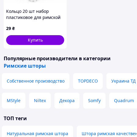
Кольцо 20 шт набор
пластиковое для римской
шторы, фурнитура
29
₴
подъёмного механизма
Купить
Популярные производители
в категории
Римские шторы
Собственное производство
TOPDECO
Украина ТД
MStyle
Niltex
Декора
Somfy
Quadrum
ТОП теги
Натуральная римская штора
Штора римская качестве