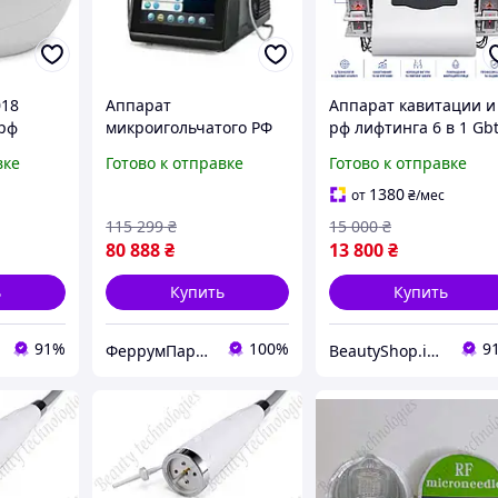
018
Аппарат
Аппарат кавитации и
рф
микроигольчатого РФ
рф лифтинга 6 в 1 Gb
фтинг,
лифтинга Морфеус 8
Au-61B, Kim 8
вке
Готово к отправке
Готово к отправке
косметологический
комбайн для похуден
1380
от
₴
/мес
-
и лифтинга
115 299
₴
15 000
₴
F AMEG
80 888
₴
13 800
₴
ь
Купить
Купить
91%
100%
9
ФеррумПарк Интернет магазин
BeautyShop.in.ua - Интернет-магазин по продаже материалов красоты, Телеграм @Beautyshopinua