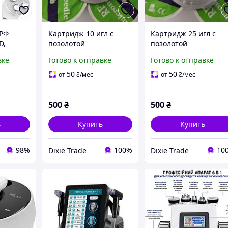
 РФ
Картридж 10 игл с
Картридж 25 игл с
D,
позолотой
позолотой
я,
изолированный для
изолированный для
вке
Готово к отправке
Готово к отправке
микрогольчатого РФ
микрогольчатого РФ
лифтинга.
лифтинга.
50
50
от
₴
/мес
от
₴
/мес
500
₴
500
₴
ь
Купить
Купить
98%
100%
10
Dixie Trade
Dixie Trade