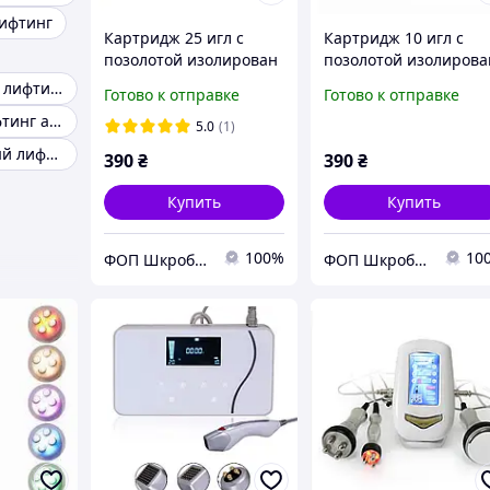
ифтинг
Картридж 25 игл с
Картридж 10 игл с
позолотой изолирован
позолотой изолирова
для фракционного
для фракционного
Микротоковый лифтинг
Готово к отправке
Готово к отправке
микрогольчатого РФ
микрогольчатого РФ
Домашний лифтинг аппарат
лифтинга Зеленые
лифтинга Зеленые
5.0
(1)
Радиочастотный лифтинг тела
390
₴
390
₴
Купить
Купить
100%
10
ФОП Шкроботько
ФОП Шкроботько