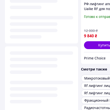
РФ-лифтинг ап
Uaike RF для п
кожи лица и те
Готово к отпра
радиочастотно
устройство для
омоложения, 3
12 000
₴
2 насадки
9 840
₴
Купит
Prime Choice
Смотри также
Rf лифтинг ли