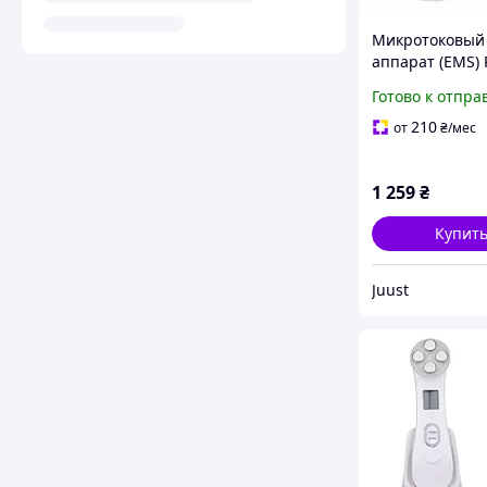
Микротоковый
аппарат (EMS)
лифтинг (RF, LE
Готово к отпра
электропораци
мезопорация)
210
от
₴
/мес
1 259
₴
Купит
Juust