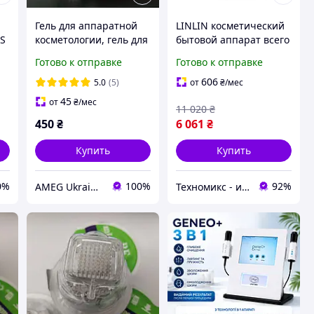
Гель для аппаратной
LINLIN косметический
SS
косметологии, гель для
бытовой аппарат всего
rf лифтинга, для рф
тела Омолаживание
Готово к отправке
Готово к отправке
-
лифтинга, для
подтяжки отбеливание
кавитации, для смас 1
и удаление морщин RF
606
5.0
(5)
от
₴
/мес
кг
лифтинг
45
от
₴
/мес
11 020
₴
450
₴
6 061
₴
Купить
Купить
0%
100%
92%
AMEG Ukraine АМЕГ УКРАИНА
Техномикс - интернет - магазин качественной техники, электроники и других товаров для дома и работы