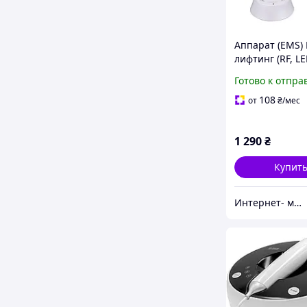
Аппарат (EMS)
лифтинг (RF, LE
электропораци
Готово к отпра
мезопорация)
108
от
₴
/мес
1 290
₴
Купит
Интернет- магазин "Beauty"