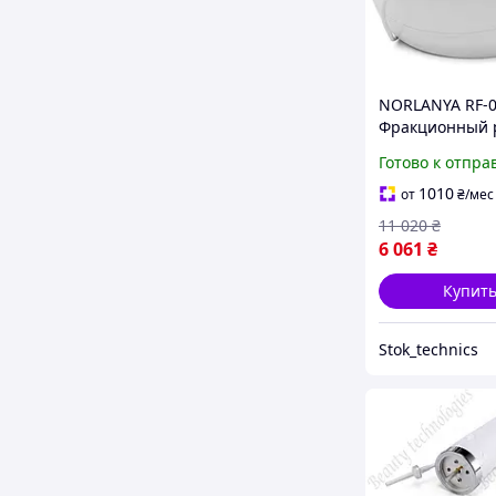
NORLANYA RF-
Фракционный 
лифтинг, рф ли
Готово к отпра
аппарат для
фракционного
1010
от
₴
/мес
(частичного) rf
11 020
₴
лифтинг NEOR
6 061
₴
Купит
Stok_technics