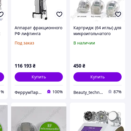
Аппарат фракционного
Картридж (64 иглы) для
t
РФ лифтинга
микроигольчатого
иголичатый и
фракционного РФ
Под заказ
В наличии
матричный 4 в 1
лифтинга
ия
116 193
₴
450
₴
Купить
Купить
1%
100%
87%
ФеррумПарк Интернет магазин
Beauty_technologies_