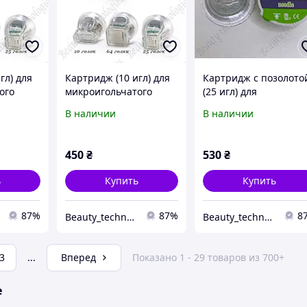
гл) для
Картридж (10 игл) для
Картридж с позолото
ого
микроигольчатого
(25 игл) для
 РФ
фракционного РФ
микроигольчатого
В наличии
В наличии
лифтинга
фракционного РФ
лифтинга
450
₴
530
₴
ь
Купить
Купить
87%
87%
8
Beauty_technologies_
Beauty_technologies_
3
...
Вперед
Показано 1 - 29 товаров из 700+
е