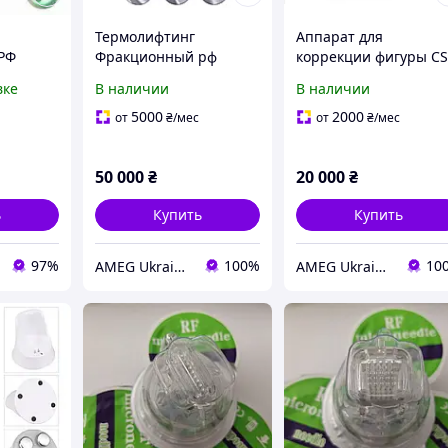
Термолифтинг
Аппарат для
 РФ
Фракционный рф
коррекции фигуры C
D,
лифтинг , рф лифтинг,
Mini кавитация, рф-
вке
В наличии
В наличии
я,
аппарат для
лифтинг для лица, рф
фракционного
лифтинг для тела,
5000
2000
от
₴
/мес
от
₴
/мес
(долевого) rf-лифтинг
NEO PLUS AMEG
50 000
₴
20 000
₴
ь
Купить
Купить
97%
100%
10
AMEG Ukraine АМЕГ УКРАИНА
AMEG Ukraine АМЕГ УКРАИНА