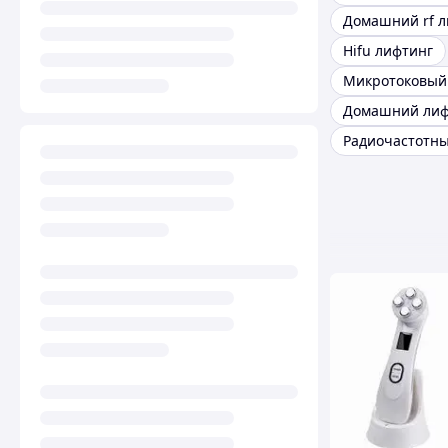
Домашний rf л
Hifu лифтинг