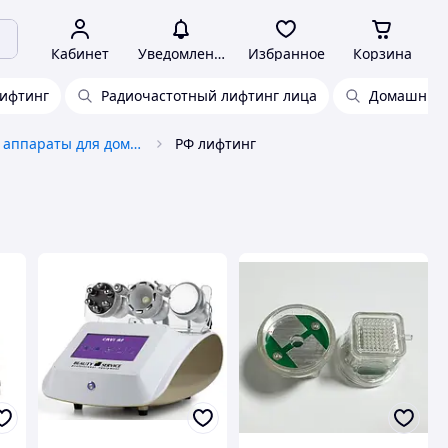
Кабинет
Уведомления
Избранное
Корзина
ифтинг
Радиочастотный лифтинг лица
Домашний 
Косметические аппараты для домашнего использования
РФ лифтинг