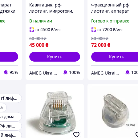
парат
Кавитация, рф-
Фракционный рф
одтяжки
лифтинг, микротоки,
лифтинг, аппарат
ла,
криотерапия, LED,
микроигольчатого
вке
В наличии
Готово к отправке
е
липолазер, Аппарат
радиоволнового
для коррекции фигуры
лифтинга Bio Plus
4500
7200
от
₴
/мес
от
₴
/мес
 уровня,
SLIM PROF 8 в 1
AMEG CRYO, долевой
60 000
₴
80 000
₴
рф
45 000
₴
72 000
₴
ь
Купить
Купить
95%
100%
10
AMEG Ukraine АМЕГ УКРАИНА
AMEG Ukraine АМЕГ УКРАИНА
Микротоковый rf лифтинг
ца
Rf лифтинг лица домашний аппарат
Фракционный РФ лифтинг
Радиочастотный лифтинг лица