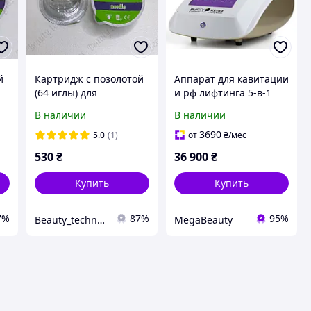
й
Картридж с позолотой
Аппарат для кавитации
(64 иглы) для
и рф лифтинга 5-в-1
микроигольчатого
мод. 206 с сенсорным
В наличии
В наличии
фракционного РФ
управлением
лифтинга
3690
5.0
(1)
от
₴
/мес
530
₴
36 900
₴
Купить
Купить
7%
87%
95%
Beauty_technologies_
MegaBeauty