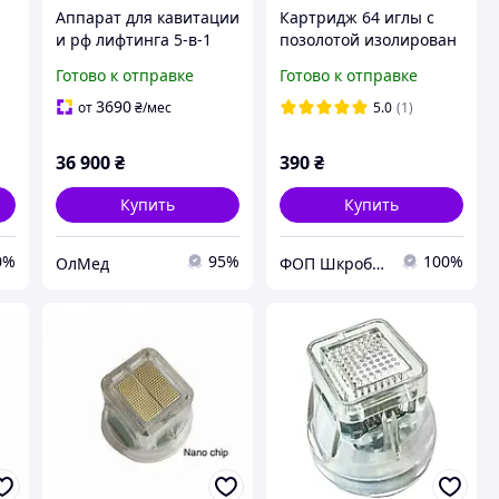
Аппарат для кавитации
Картридж 64 иглы с
и рф лифтинга 5-в-1
позолотой изолирован
мод. 206 с сенсорным
для фракционного
Готово к отправке
Готово к отправке
управлением
микрогольчатого РФ
лифтинга Зеленый
3690
от
₴
/мес
5.0
(1)
36 900
₴
390
₴
Купить
Купить
0%
95%
100%
ОлМед
ФОП Шкроботько