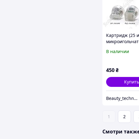
Картридж (25 и
микроигольчат
фракционного
В наличии
лифтинга
450
₴
Купит
Beauty_technologies_
1
2
Смотри такж