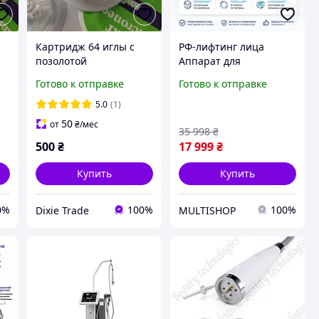
Картридж 64 иглы с
РФ-лифтинг лица
позолотой
Аппарат для
изолированный для
карбокситерапии
Готово к отправке
Готово к отправке
микрогольчатого РФ
Ультразвуковой
лифтинга.
лифтинг
5.0
(1)
Выравнивание
50
от
₴
/мес
35 998
₴
рельефа кожи Аппарат
500
₴
17 999
₴
для омоложения
Купить
Купить
0%
100%
100%
Dixie Trade
MULTISHOP