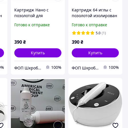
Картридж Нано с
Картридж 64 иглы с
н
позолотой для
позолотой изолирован
фракционного
для фракционного
Готово к отправке
Готово к отправке
микрогольчатого РФ
микрогольчатого РФ
лифтинга Зеленые
лифтинга Белые
5.0
(1)
390
₴
390
₴
Купить
Купить
0%
100%
100%
ФОП Шкроботько
ФОП Шкроботько