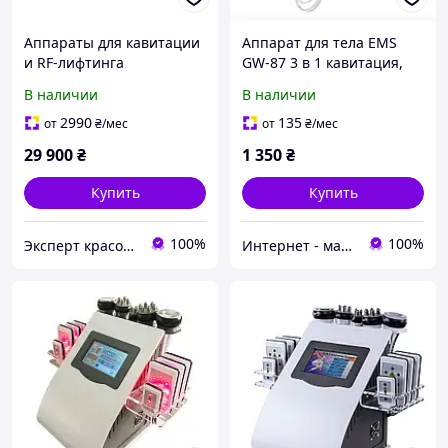
Аппараты для кавитации
Аппарат для тела EMS
и RF-лифтинга
GW-87 3 в 1 кавитация,
косметологический
EMS и инфракрасный
В наличии
В наличии
аппарат 3-в-1 с
свет
сенсорным управлением
2990
135
от
₴
/мес
от
₴
/мес
мод.562D
29 900
₴
1 350
₴
Купить
Купить
100%
100%
Эксперт красоты
Интернет - магазин "SUPER LADY" Косметологические аппараты и средства омоложения