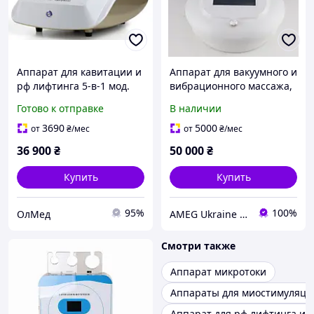
Аппарат для кавитации и
Аппарат для вакуумного и
рф лифтинга 5-в-1 мод.
вибрационного массажа,
206 с сенсорным
эрголифт, кавитация, rf-
Готово к отправке
В наличии
управлением
лифтинг VACUUM PRO
AMEG
3690
5000
от
₴
/мес
от
₴
/мес
36 900
₴
50 000
₴
Купить
Купить
95%
100%
ОлМед
AMEG Ukraine АМЕГ УКРАИНА
Смотри также
Аппарат микротоки
Аппараты для миостимуляци
Аппарат для рф лифтинга и 