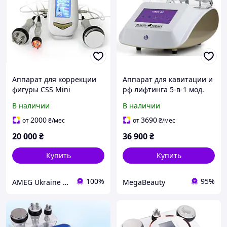
Аппарат для коррекции
Аппарат для кавитации и
фигуры CSS Mini
рф лифтинга 5-в-1 мод.
кавитация, рф-лифтинг
206 с сенсорным
В наличии
В наличии
для лица, рф-лифтинг для
управлением
тела,
2000
3690
от
₴
/мес
от
₴
/мес
20 000
₴
36 900
₴
Купить
Купить
100%
95%
AMEG Ukraine АМЕГ УКРАИНА
MegaBeauty