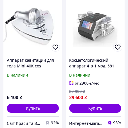
Аппарат кавитации для
Косметологический
тела Mini 40K cos
аппарат 4-в-1 мод. 581
для кавитации и RF-
В наличии
В наличии
лифтинга
2960
от
₴
/мес
29 900
₴
6 100
₴
29 600
₴
Купить
Купить
92%
93%
Світ Краси та Здоровья
Интернет-магазин "M-Beauty"