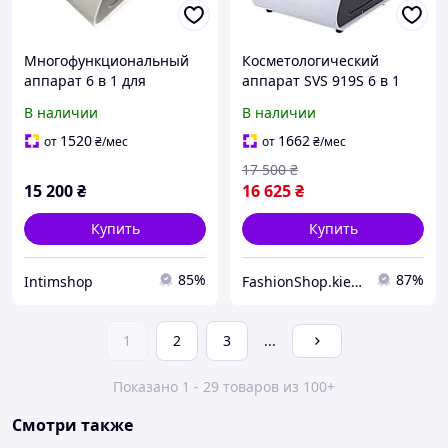
Многофункциональный
Косметологический
аппарат 6 в 1 для
аппарат SVS 919S 6 в 1
похудения и коррекции
для похудения и ухода
В наличии
В наличии
фигуры кавитация, RF-
(Лазерный липолиз,
лифтинг, вакуум и лазер
Кавитация, RF, Вакуум)
1520
1662
от
₴
/мес
от
₴
/мес
17 500
₴
15 200
₴
16 625
₴
Купить
Купить
85%
87%
Intimshop
FashionShop.kiev.ua - Материалы для красоты
1
2
3
...
Показано 1 - 29 товаров из 100+
Смотри также