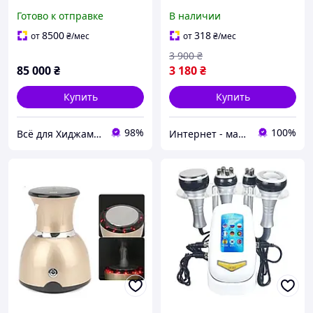
кавитацией RF лифтингом
ультразвуковая
Готово к отправке
В наличии
и вакуумом для
кавитация и
коррекции фигуры
хромотерапия
8500
318
от
₴
/мес
от
₴
/мес
3 900
₴
85 000
₴
3 180
₴
Купить
Купить
98%
100%
Всё для Хиджамы, Массажа, Гирудотерапии и Оздоровления!
Интернет - магазин "SUPER LADY" Косметологические аппараты и средства омоложения