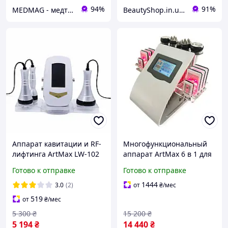
94%
91%
MEDMAG - медтехника для всей семьи
BeautyShop.in.ua - Интернет-магазин по продаже материалов красоты, Телеграм @Beautyshopinua
Аппарат кавитации и RF-
Многофункциональный
лифтинга ArtMax LW-102
аппарат ArtMax 6 в 1 для
для коррекции фигуры и
похудения и коррекции
Готово к отправке
Готово к отправке
омоложения кожи
фигуры кавитация RF
лифтинг вакуум лазерный
1444
3.0
(2)
от
₴
/мес
519
от
₴
/мес
5 300
₴
15 200
₴
5 194
₴
14 440
₴