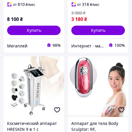
810
318
от
₴
/мес
от
₴
/мес
3 900
₴
8 100
₴
3 180
₴
Купить
Купить
98%
100%
Мегаплей
Интернет - магазин "SUPER LADY" Косметологические аппараты и средства омоложения
Косметический аппарат
Аппарат для тела Body
HRESKIN 9 в 1 с
Sculptor: RF,