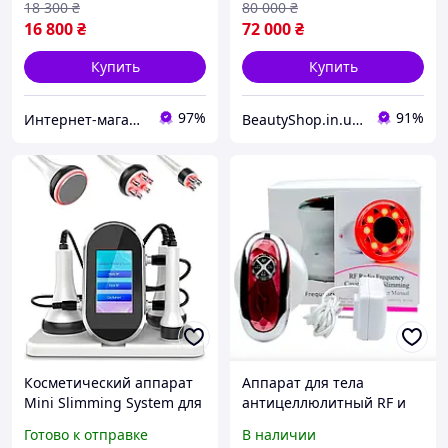
18 300
₴
80 000
₴
за телом и ли
16 800
₴
72 000
₴
Купить
Купить
97%
91%
Интернет-магазин "Maрк-Tех"
BeautyShop.in.ua - Интернет-магазин по продаже материалов красоты, Телеграм @Beautyshopinua
Косметический аппарат
Аппарат для тела
Mini Slimming System для
антицеллюлитный RF и
кавитации и лифтинга
кавитации для
Готово к отправке
В наличии
кожи 40kHz белый 220V
домашнего пользования