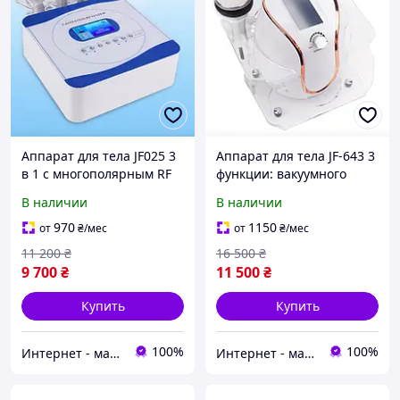
Аппарат для тела JF025 3
Аппарат для тела JF-643 3
в 1 с многополярным RF
функции: вакуумного
лифтингом и кавитацией
массажа, кавитации и RF
В наличии
В наличии
лифтинга
970
1150
от
₴
/мес
от
₴
/мес
11 200
₴
16 500
₴
9 700
₴
11 500
₴
Купить
Купить
100%
100%
Интернет - магазин "SUPER LADY" Косметологические аппараты и средства омоложения
Интернет - магазин "SUPER LADY" Косметологические аппараты и средства омоложения