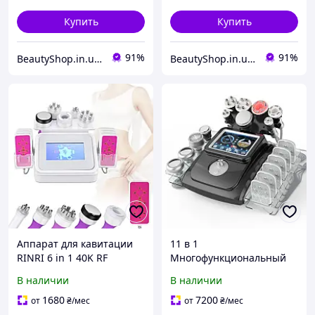
Купить
Купить
91%
91%
BeautyShop.in.ua - Интернет-магазин по продаже материалов красоты, Телеграм @Beautyshopinua
BeautyShop.in.ua - Интернет-магазин по продаже материалов красоты, Телеграм @Beautyshopinua
Аппарат для кавитации
11 в 1
RINRI 6 in 1 40K RF
Многофункциональный
лифтинг EMS для ухода за
аппарат RF-кавитации
В наличии
В наличии
телом и лицом
для похудения и
лифтинга
1680
7200
от
₴
/мес
от
₴
/мес
профессиональный уход