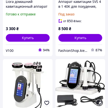
Liora домашний
Аппарат кавитации SVS 4
кавитационный аппарат
в 1 40K для похудения,
для похудения и
лифтинга и ухода за
Готово к отправке
Под заказ
стимуляции мышц
кожей лица и тела
(кавитация, EMS,
850
от
₴
/мес
инфракрасный свет)
3 300
₴
8 500
₴
Купить
Купить
94%
87%
V100
FashionShop.kiev.ua - Материалы для красоты