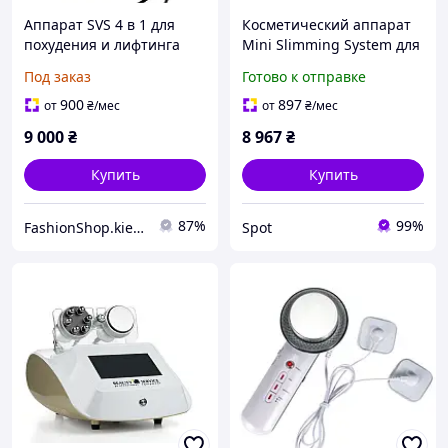
Аппарат SVS 4 в 1 для
Косметический аппарат
похудения и лифтинга
Mini Slimming System для
кавитация, EMS, вакуум и
кавитации и лифтинга
Под заказ
Готово к отправке
RF
кожи 40kHz белый 220V
900
897
от
₴
/мес
от
₴
/мес
9 000
₴
8 967
₴
Купить
Купить
87%
99%
FashionShop.kiev.ua - Материалы для красоты
Spot