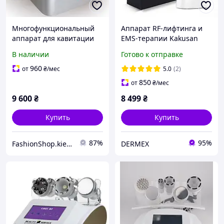
Многофункциональный
Аппарат RF-лифтинга и
аппарат для кавитации
EMS-терапии Kakusan
SVS 3 в 1 с
KKS-154A c функцией
В наличии
Готово к отправке
радиолифтингом для
массажа вокруг глаз
лица и тела
960
от
₴
/мес
5.0
(2)
850
от
₴
/мес
9 600
₴
8 499
₴
Купить
Купить
87%
95%
FashionShop.kiev.ua - Материалы для красоты
DERMEX