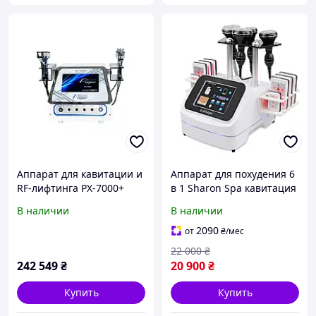
Аппарат для кавитации и
Аппарат для похудения 6
RF-лифтинга PX-7000+
в 1 Sharon Spa кавитация
40K, вакуум, RF-лифтинг и
В наличии
В наличии
липо-лазер для
коррекции фигуры
2090
от
₴
/мес
22 000
₴
242 549
₴
20 900
₴
Купить
Купить