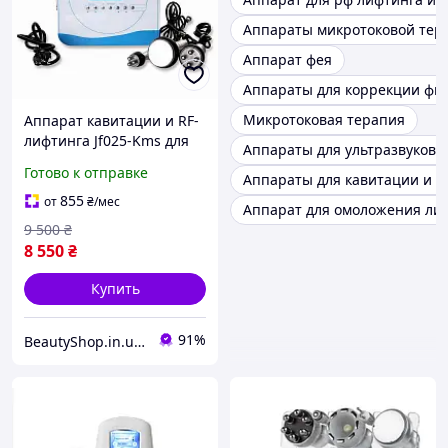
Аппараты микротоковой тер
Аппарат фея
Аппараты для коррекции фи
Микротоковая терапия
Аппарат кавитации и RF-
лифтинга Jf025-Kms для
Аппараты для ультразвуково
ухода за лицом и телом
Готово к отправке
Аппараты для кавитации и R
855
от
₴
/мес
Аппарат для омоложения ли
9 500
₴
8 550
₴
Купить
91%
BeautyShop.in.ua - Интернет-магазин по продаже материалов красоты, Телеграм @Beautyshopinua