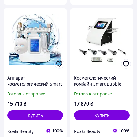
Аппарат
Косметологический
косметологический Smart
комбайн Smart Bubble
Bubble A000-33 (10 в 1)
GBT AU-61B (кавитация,
Готово к отправке
Готово к отправке
RF, вакуум, лазерный
липолиз)
15 710
₴
17 870
₴
Купить
Купить
100%
100%
Koaki Beauty
Koaki Beauty