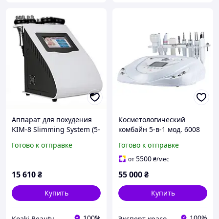
Аппарат для похудения
Косметологический
KIM-8 Slimming System (5-
комбайн 5-в-1 мод. 6008
в-1 ультразвуковой
косметологический
Готово к отправке
Готово к отправке
радиочастотный)
аппарат микротоки с RF
лифтингом
5500
от
₴
/мес
электропорация
15 610
₴
55 000
₴
Купить
Купить
100%
100%
Koaki Beauty
Эксперт красоты