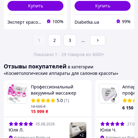
Купить
Купить
100%
99%
Эксперт красоты
Diabetka.ua
1
2
3
...
Показано 1 - 29 товаров из 4000+
Отзывы покупателей
в категории
«Косметологические аппараты для салонов красоты»
Профессиональный
Аппара
вакуумный массажер
профес
Foton IB-8080
лица, т
5.0
(1)
головки
18 000
₴
6 150
₴
15 999
₴
Device
05.08.2026
27.07
Юля Л.
Юлія Ч.
+
2
Куплено на Prom.ua
Куплено на Prom.