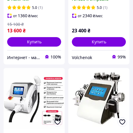
гидропилингом
лифтинга DPL AS18-3S
5.0
(1)
5.0
(1)
1360
2340
от
₴
/мес
от
₴
/мес
15 100
₴
13 600
₴
23 400
₴
Купить
Купить
100%
99%
Интернет - магазин "SUPER LADY" Косметологические аппараты и средства омоложения
Volchenok