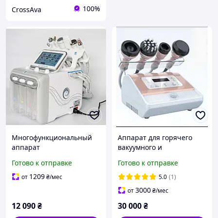
100%
CrossAva
Многофункциональный
Аппарат для горячего
аппарат
вакуумного и
косметологический
вибрационного массажа,
Готово к отправке
Готово к отправке
комбайн водородного
VACUUM pro mini AMEG
пилинга Tekhnoservice
эндосфера
1209
от
₴
/мес
5.0
(1)
H2O2 2 компрессора
3000
от
₴
/мес
12 090
₴
30 000
₴