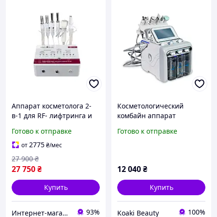
Аппарат косметолога 2-
Косметологический
в-1 для RF- лифтринга и
комбайн аппарат
микротоковой терапии в
водородного пилинга
Готово к отправке
Готово к отправке
салоне красоты, клинике
H2O2
BS-220
2775
от
₴
/мес
27 900
₴
27 750
₴
12 040
₴
Купить
Купить
93%
100%
Интернет-магазин "M-Beauty"
Koaki Beauty