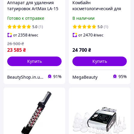
Аппарат для удаления
Комбайн
татуировок ArtMax LA-15
косметологический для
Nd-Yag и карбонового
коррекции контуров тела
Готово к отправке
В наличии
пилинга, неодимовый
(9 в 1) Липолиз плюс
лазер
Li+M9
5.0
(1)
5.0
(1)
2358
2470
от
₴
/мес
от
₴
/мес
26 500
₴
23 585
₴
24 700
₴
Купить
Купить
91%
95%
BeautyShop.in.ua - Интернет-магазин по продаже материалов красоты, Телеграм @Beautyshopinua
MegaBeauty