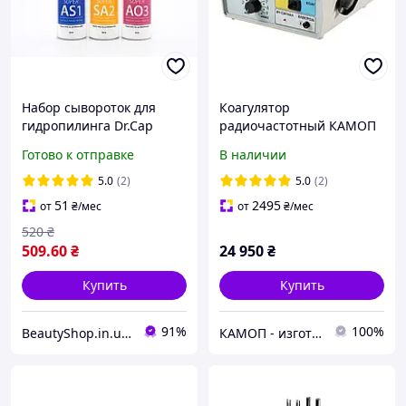
Набор сывороток для
Коагулятор
гидропилинга Dr.Cap
радиочастотный КАМОП
концентрат 3x30ml
(модель АКМЕ-М50-1,76)
Готово к отправке
В наличии
чистка для лица
держатель электродов
0.8мм серый 002_00СК
5.0
(2)
5.0
(2)
51
2495
от
₴
/мес
от
₴
/мес
520
₴
509
.60
₴
24 950
₴
Купить
Купить
91%
100%
BeautyShop.in.ua - Интернет-магазин по продаже материалов красоты, Телеграм @Beautyshopinua
КАМОП - изготовитель медицинского оборудования