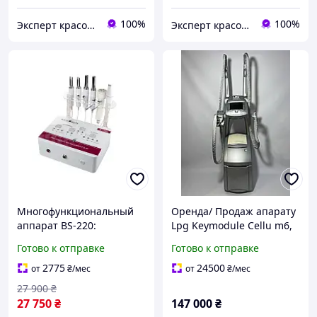
100%
100%
Эксперт красоты
Эксперт красоты
Многофункциональный
Оренда/ Продаж апарату
аппарат BS-220:
Lpg Keymodule Cellu m6,
микротоковая терапия и
LPG, лпдж, масажер
Готово к отправке
Готово к отправке
RF-лифтинг в одном
ОРИГІНАЛ!
устройстве
2775
24500
от
₴
/мес
от
₴
/мес
27 900
₴
27 750
₴
147 000
₴