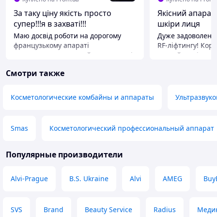
За таку ціну якість просто
Якісний апарат 
супер!!!я в захваті!!!
шкіри лиця
Маю досвід роботи на дорогому
Дуже задоволена
французькому апараті
RF-ліфтингу! Кор
«старвак»купувала цей через схожі
деякий час і резу
параметри та насадки і залишилась
помітні. Шкіра с
Смотри также
більше ніж задоволена!!!а додаткові
пружною, свіжою. Апарат дуже
функції мікротоки та ледсвітло дає
зручний у викори
супер результат
змінюються легко
Косметологические комбайны и аппараты
Ультразвуко
проходить комфо
Преимущества
інвестиція у дома
Ціна потужність функції
економить купу ч
Недостатки
Smas
Косметологический профессиональный аппарат
походи до космет
Не поміщається на косметологічний
рекомендую!
візок
Популярные производители
Alvi-Prague
B.S. Ukraine
Alvi
AMEG
Buy
SVS
Brand
Beauty Service
Radius
Меди