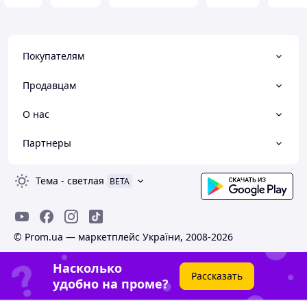
Покупателям
Продавцам
О нас
Партнеры
Тема
-
светлая
BETA
© Prom.ua — маркетплейс України, 2008-2026
Насколько
Рассказать
удобно на проме?