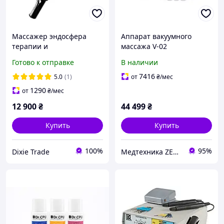
Массажер эндосфера
Аппарат вакуумного
терапии и
массажа V-02
компрессионной
Готово к отправке
В наличии
микровибрации с
фотодинамической
7416
5.0
(1)
от
₴
/мес
терапией
1290
от
₴
/мес
12 900
₴
44 499
₴
Купить
Купить
100%
95%
Dixie Trade
Медтехника ZENET