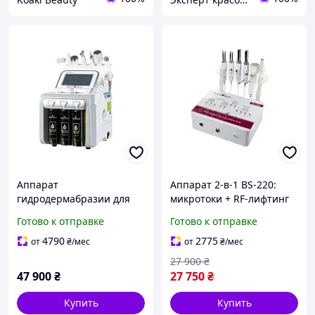
Аппарат
Аппарат 2-в-1 BS-220:
гидродермабразии для
микротоки + RF-лифтинг
гидропилинга
для лица и тела
Готово к отправке
Готово к отправке
(аквапилинга) 7-в-1 мод.
профессиональный уход
254 аппараты с
в салоне
4790
2775
от
₴
/мес
от
₴
/мес
RFлифтинг и криотерапия
27 900
₴
47 900
₴
27 750
₴
Купить
Купить