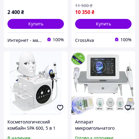
11 500
₴
2 400
₴
10 350
₴
Купить
Купить
100%
100%
Интернет - магазин "SUPER LADY" Косметологические аппараты и средства омоложения
CrossAva
Косметологический
Аппарат
комбайн SPA 600, 5 в 1
микроигольчатого
многофункциональный с
фракционного RF
В наличии
Готово к отправке