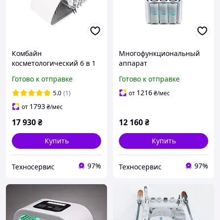
Комбайн
Многофункциональный
косметологический 6 в 1
аппарат
(кавитация, RF, вакуум,
косметологический
Готово к отправке
Готово к отправке
лазерный липолиз)
комбайн водородного
аппарат Smart Bubble
пилинга Smart Bubble
1216
5.0
(1)
от
₴
/мес
GBT AU-61 919S
H2O2
1793
от
₴
/мес
17 930
₴
12 160
₴
Купить
Купить
97%
97%
Техносервис
Техносервис