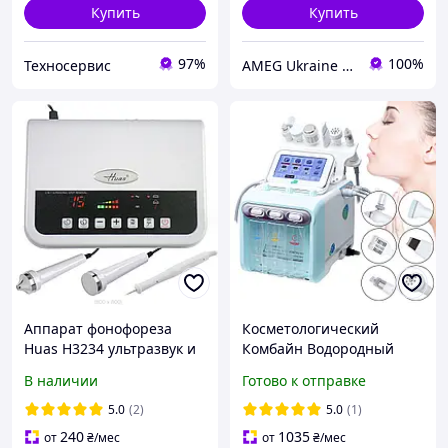
Купить
Купить
97%
100%
Техносервис
AMEG Ukraine АМЕГ УКРАИНА
Аппарат фонофореза
Косметологический
Huas H3234 ультразвук и
Комбайн Водородный
электрокоагулятор 2 в 1
Гидропилинг H2O2 6в1
В наличии
Готово к отправке
80Вт
5.0
(2)
5.0
(1)
240
1035
от
₴
/мес
от
₴
/мес