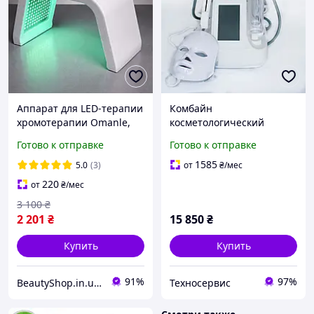
Аппарат для LED-терапии
Комбайн
хромотерапии Omanle,
косметологический
Omelon, Omega Light
многофункциональный
Готово к отправке
Готово к отправке
гидродермабразии и
лифтинга аппарат Smart
1585
5.0
(3)
от
₴
/мес
Bubble (10 в 1) TS
220
от
₴
/мес
3 100
₴
2 201
₴
15 850
₴
Купить
Купить
91%
97%
BeautyShop.in.ua - Интернет-магазин по продаже материалов красоты, Телеграм @Beautyshopinua
Техносервис