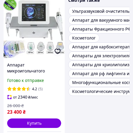
Смотри также
Ультразвуковой очиститель
Аппарат для вакуумного мас
Аппараты Фракционного РФ 
Косметолог
Аппарат для карбокситерап
Аппараты для электроэпиля
Аппараты для криолиполиза
Аппарат
микроигольчатого
Аппарат для рф лифтинга и 
фракционного RF
Готово к отправке
Многофункциональные косме
лифтинга DPL AS18-3S
4.2
(5)
Косметологические инструме
2340
от
₴
/мес
26 000
₴
23 400
₴
Купить