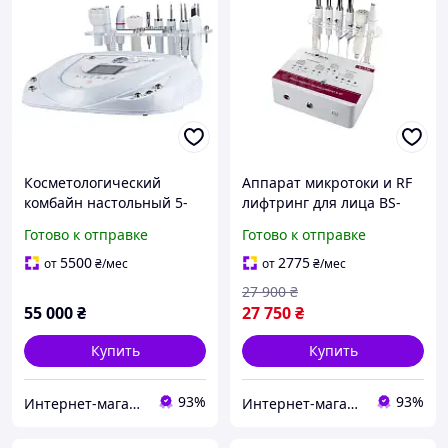
Косметологический
Аппарат микротоки и RF
комбайн настольный 5-
лифтринг для лица BS-
в-1 аппарат rf лифтинг /
220 (2в1)
Готово к отправке
Готово к отправке
микротоки / уз чистка /
Профессиональные
электропарация мод-6008
аппараты для RF и
5500
2775
от
₴
/мес
от
₴
/мес
микротоковой терапии
27 900
₴
55 000
₴
27 750
₴
Купить
Купить
93%
93%
Интернет-магазин "M-Beauty"
Интернет-магазин "M-Beauty"