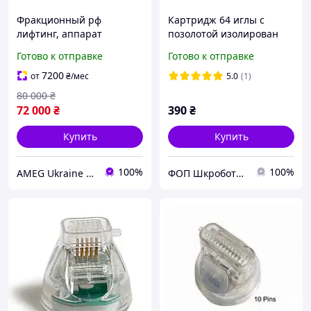
Фракционный рф
Картридж 64 иглы с
лифтинг, аппарат
позолотой изолирован
микроигольчатого
для фракционного
Готово к отправке
Готово к отправке
радиоволнового
микрогольчатого РФ
лифтинга Bio Plus AMEG
лифтинга Зеленый
7200
от
₴
/мес
5.0
(1)
CRYO, долевой рф
80 000
₴
72 000
₴
390
₴
Купить
Купить
100%
100%
AMEG Ukraine АМЕГ УКРАИНА
ФОП Шкроботько