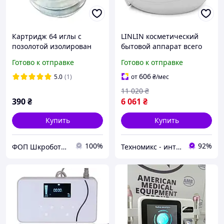
Картридж 64 иглы с
LINLIN косметический
позолотой изолирован
бытовой аппарат всего
для фракционного
тела Омолаживание
Готово к отправке
Готово к отправке
микрогольчатого РФ
подтяжки отбеливание и
лифтинга Белые
удаление морщин RF
606
5.0
(1)
от
₴
/мес
лифтинг
11 020
₴
390
₴
6 061
₴
Купить
Купить
100%
92%
ФОП Шкроботько
Техномикс - интернет - магазин качественной техники, электроники и других товаров для дома и работы