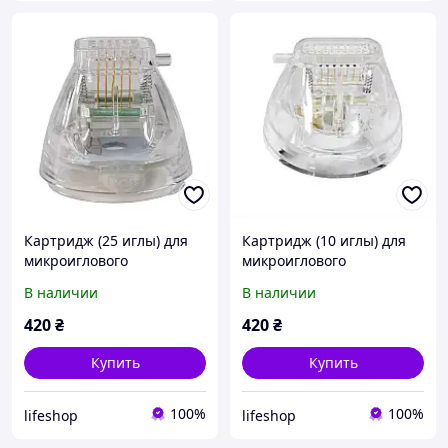
Картридж (25 иглы) для
Картридж (10 иглы) для
микроиглового
микроиглового
фракционного РФ
фракционного РФ
В наличии
В наличии
лифтинга. (изолирование)
лифтинга.(изолированые)
420
₴
420
₴
Купить
Купить
100%
100%
lifeshop
lifeshop