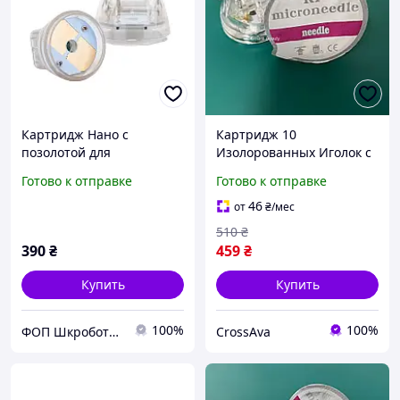
Картридж Нано с
Картридж 10
позолотой для
Изолорованных Иголок с
фракционного
Позолотой для Аппаратов
Готово к отправке
Готово к отправке
микрогольчатого РФ
Микроигольчатого
лифтинга Белые
Фракционного РФ-
46
от
₴
/мес
лифтинга
510
₴
390
₴
459
₴
Купить
Купить
100%
100%
ФОП Шкроботько
CrossAva