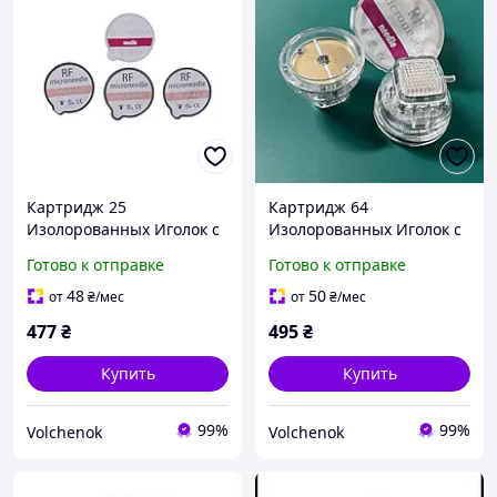
Картридж 25
Картридж 64
Изолорованных Иголок с
Изолорованных Иголок с
Позолотой для Аппаратов
Позолотой для Аппаратов
Готово к отправке
Готово к отправке
Микроигольчатого
Микроигольчатого
Фракционного РФ-
Фракционного РФ-
48
50
от
₴
/мес
от
₴
/мес
лифтинга
лифтинга
477
₴
495
₴
Купить
Купить
99%
99%
Volchenok
Volchenok