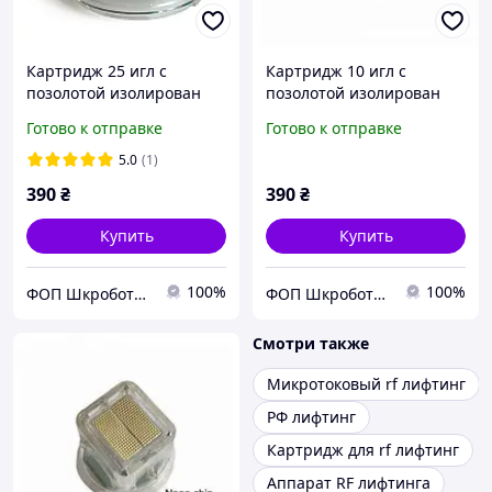
Картридж 25 игл с
Картридж 10 игл с
позолотой изолирован
позолотой изолирован
для фракционного
для фракционного
Готово к отправке
Готово к отправке
микрогольчатого РФ
микрогольчатого РФ
лифтинга Зеленые
лифтинга Зеленые
5.0
(1)
390
₴
390
₴
Купить
Купить
100%
100%
ФОП Шкроботько
ФОП Шкроботько
Смотри также
Микротоковый rf лифтинг
РФ лифтинг
Картридж для rf лифтинг
Аппарат RF лифтинга