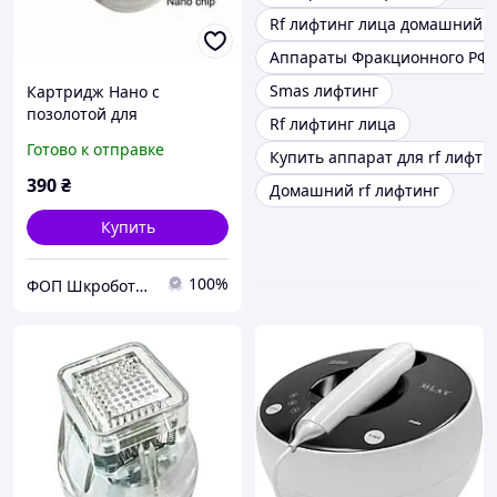
Rf лифтинг лица домашний 
Аппараты Фракционного РФ 
Smas лифтинг
Картридж Нано с
позолотой для
Rf лифтинг лица
фракционного
Готово к отправке
Купить аппарат для rf лифти
микрогольчатого РФ
лифтинга Зеленые
390
₴
Домашний rf лифтинг
Купить
100%
ФОП Шкроботько