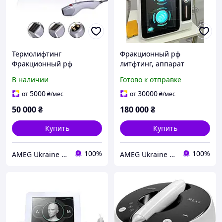
Термолифтинг
Фракционный рф
Фракционный рф
литфтинг, аппарат
лифтинг , рф лифтинг,
микроигольчатого
В наличии
Готово к отправке
аппарат для
радиоволнового
фракционного (долевого)
лифтинга MICRODERMA ,
5000
30000
от
₴
/мес
от
₴
/мес
rf-лифтинг NEO PLUS
долевой рф
50 000
₴
180 000
₴
AMEG
Купить
Купить
100%
100%
AMEG Ukraine АМЕГ УКРАИНА
AMEG Ukraine АМЕГ УКРАИНА