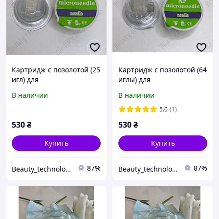
Картридж с позолотой (25
Картридж с позолотой (64
игл) для
иглы) для
микроигольчатого
микроигольчатого
В наличии
В наличии
фракционного РФ
фракционного РФ
лифтинга
лифтинга
5.0
(1)
530
₴
530
₴
Купить
Купить
87%
87%
Beauty_technologies_
Beauty_technologies_