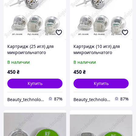
Картридж (25 игл) для
Картридж (10 игл) для
микроигольчатого
микроигольчатого
фракционного РФ
фракционного РФ
В наличии
В наличии
лифтинга
лифтинга
450
₴
450
₴
Купить
Купить
87%
87%
Beauty_technologies_
Beauty_technologies_