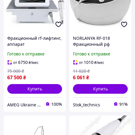
Фракционный rf-лифтинг,
NORLANYA RF-018
аппарат
Фракционный рф
микроигольчатого
лифтинг, рф лифтинг,
Готово к отправке
Готово к отправке
радиоволнового
аппарат для
лифтинга Bio Plus AMEG,
фракционного
6750
1010
от
₴
/мес
от
₴
/мес
долевой рф
(частичного) rf-лифтинг
75 000
₴
11 020
₴
NEORF AMEG
67 500
₴
6 061
₴
Купить
Купить
100%
91%
AMEG Ukraine АМЕГ УКРАИНА
Stok_technics