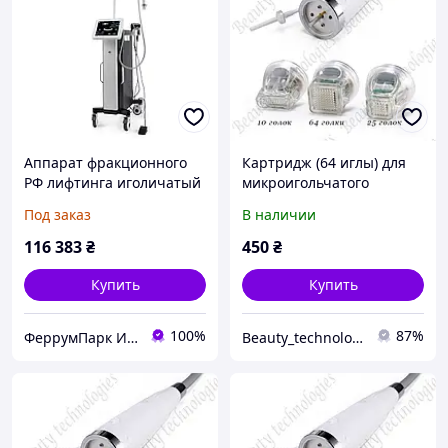
Аппарат фракционного
Картридж (64 иглы) для
РФ лифтинга иголичатый
микроигольчатого
и матричный 4 в 1
фракционного РФ
Под заказ
В наличии
лифтинга
116 383
₴
450
₴
Купить
Купить
100%
87%
ФеррумПарк Интернет магазин
Beauty_technologies_