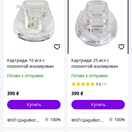
Картридж 10 игл с
Картридж 25 игл с
позолотой изолирован
позолотой изолирован
для фракционного
для фракционного
Готово к отправке
Готово к отправке
микрогольчатого РФ
микрогольчатого РФ
лифтинга Белые
лифтинга Белые
5.0
(1)
390
₴
390
₴
Купить
Купить
100%
100%
ФОП Шкроботько
ФОП Шкроботько