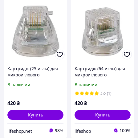
Картридж (25 иглы) для
Картридж (64 иглы) для
микроиглового
микроиглового
фракционного РФ
фракционного РФ
В наличии
В наличии
лифтинга.
лифтинга.(изолирование)
5.0
(1)
420
₴
420
₴
Купить
Купить
98%
100%
lifeshop.net
lifeshop