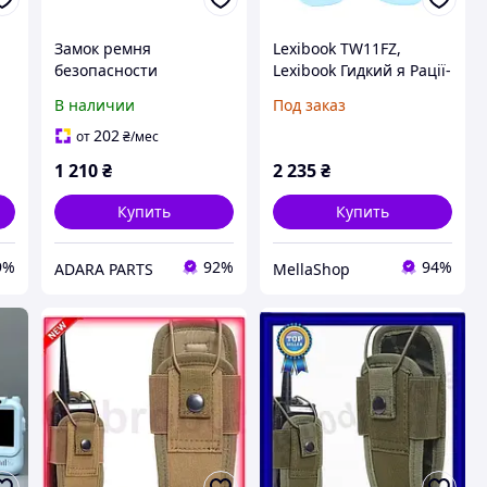
Замок ремня
Lexibook TW11FZ,
безопасности
Lexibook Гидкий я Рації-
переднего сидения
Токкі. Спілкування Гра
В наличии
Под заказ
8
прав. для Volkswagen
для дітей. Гачок до
Touareg 2010-2014 (7P
легкого ременя.
202
от
₴
/мес
2nd gen)
Батарея
1 210
₴
2 235
₴
(7P0857756EYLZ)
Купить
Купить
9%
92%
94%
ADARA PARTS
MellaShop