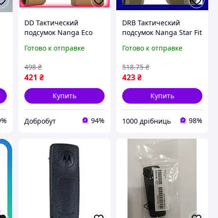
DD Тактический
DRB Тактический
подсумок Nanga Eco
подсумок Nanga Star Fit
Mod койот для рации с
хаки для рации из
Готово к отправке
Готово к отправке
креплением на ремень
нейлона легкий MOLLE
нейлоновый
для переноски на
498
₴
518
.75
₴
водонепроницае
ремне р DRB_Q7
421
₴
423
₴
Dobro-A
Купить
Купить
9%
94%
98%
Добробут
1000 дрібниць