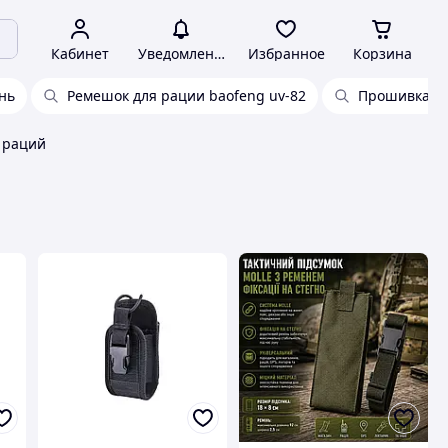
Кабинет
Уведомления
Избранное
Корзина
нь
Ремешок для рации baofeng uv-82
Прошивка дл
 раций