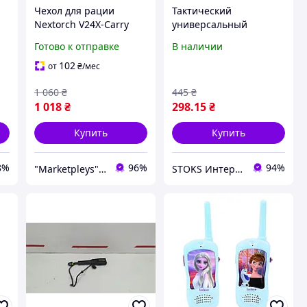
Чехол для рации
Тактический
я
Nextorch V24X-Carry
универсальный
к
MOLLE на ремень 38 50
результат MOLLE с
Готово к отправке
В наличии
мм 75x75x150, Кобура
ремнем масла для
для рации Нейлон
рации магазина GPS
102
от
₴
/мес
стекловолокно
1 060
₴
445
₴
1 018
₴
298
.15
₴
Купить
Купить
8%
96%
94%
"Marketpleys" - превращайте свои желания в реальность на нашем маркетплейсе!
STOKS Интернет магазин стокового товара с Европы и США