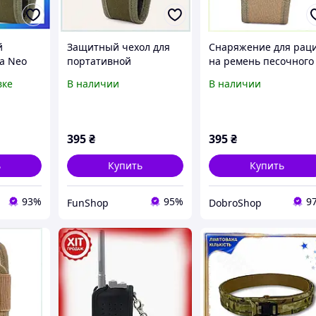
й
Защитный чехол для
Снаряжение для рац
a Neo
портативной
на ремень песочного
ации из
радиостанции хаки
цвета, 8TT569231
вке
В наличии
В наличии
й MOLLE
X8M569230
 на
o-ss
395
₴
395
₴
ь
Купить
Купить
93%
95%
9
FunShop
DobroShop