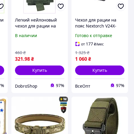
ии
Легкий нейлоновый
Чехол для рации на
чехол для рации на
пояс Nextorch V24X-
ремень 25HA8C9283
carry, нейлон,
В наличии
Готово к отправке
стекловолокно,
размеры 75 х 75 х 150
177
от
₴
/мес
мм, вес 165 г
460
₴
1 325
₴
321
.98
₴
1 060
₴
Купить
Купить
7%
97%
97%
DobroShop
ВсеОпт