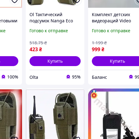
Ol Тактический
Комплект детских
етовыми
подсумок Nanga Eco
видеораций Video
Mod хаки для рации из
Walkie Talkie
вке
Готово к отправке
Готово к отправке
толет,
нейлона легкий MOLLE
асы,
для переноски на
518
.75
₴
1 199
₴
для игр
ремне рю TOP22-G
423
₴
999
₴
ь
Купить
Купить
100%
95%
9
Olta
Баланс