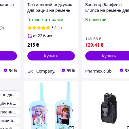
клипса
Тактический подсумок
Baofeng (Баофенг)
для рации на ремень
клипса на ремень дл
Motorola
или систему Молле.
рации UV-5R | пласти
Готово к отправке
В наличии
800/4801
Цвет армейский
сталь черная
жёлтый (койот).
(2)
5.0
(1)
22
от
₴
/мес
140
.66
₴
215
₴
129
.41
₴
ь
Купить
Купить
96%
99%
9
GRT Company.
Pharmex.club
Клипса на ремень для раций motorola
Крепление рации на ремень
Клипса для крепления рации на ремень
Ремешок для рации baofeng uv-82