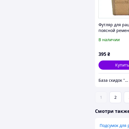
Футляр для ра
поясной ремен
тактический
В наличии
8X5T692A31
395
₴
Купит
База скидок "ПромоКот"
1
2
Смотри такж
Подсумок для 