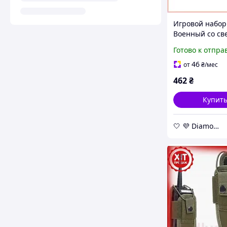
Игровой набор
Военный со св
и звуковыми
Готово к отпра
эффектами: пис
рация, очки, ч
46
от
₴
/мес
ремень и нож 
462
₴
Купит
🤍 💜 Diamond 🤍 💜