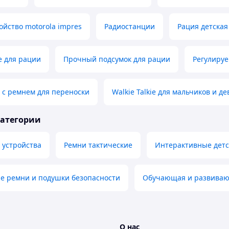
ойство motorola impres
Радиостанции
Рация детская
e для рации
Прочный подсумок для рации
Регулиру
 с ремнем для переноски
Walkie Talkie для мальчиков и д
категории
 устройства
Ремни тактические
Интерактивные детс
е ремни и подушки безопасности
Обучающая и развиваю
О нас