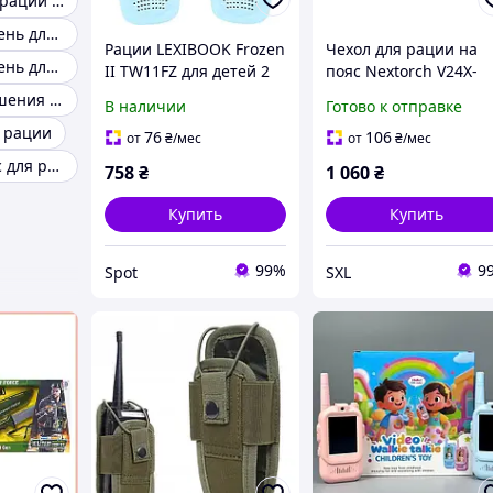
Прошивка для раций Р7
Клипса на ремень для радиостанций моторола
Рации LEXIBOOK Frozen
Чехол для рации на
Клипса на ремень для радиостанций
II TW11FZ для детей 2
пояс Nextorch V24X-
шт голубые с зажимом
carry нейлоновый с
Клипса для ношения рации на поясе
В наличии
Готово к отправке
для ремня компактные
зажимом для ремня 3
 рации
50 мм совместим с
76
106
от
₴
/мес
от
₴
/мес
MOLLE и тактическим
Клипса на пояс для рации
758
₴
1 060
₴
ремнем
Купить
Купить
99%
9
Spot
SXL