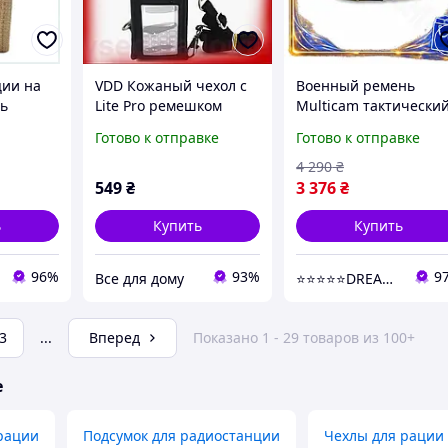
ции на
VDD Кожаный чехол с
Военный ремень
ь
Lite Pro ремешком
Multicam тактически
Retevis для раций
для военных
Готово к отправке
Готово к отправке
Retevis RT3 RT3S TYT
спортсменов с
MD-380 переносной
возможностью
4 290
₴
держател VDD11-
крепления снаряжен
549
₴
3 376
₴
DR-11
ь
Купить
Купить
96%
93%
9
Все для дому
⭐️⭐️⭐️⭐️⭐️DREAM ON SHOP
3
...
Вперед
Показано 1 - 29 товаров из 100+
е
рации
Подсумок для радиостанции
Чехлы для рации