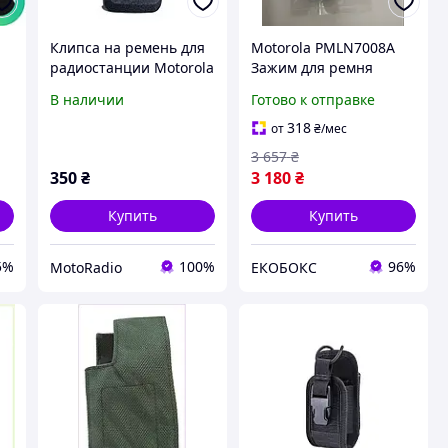
Клипса на ремень для
Motorola PMLN7008A
радиостанции Motorola
Зажим для ремня
PMLN4651A
EKOBOX
В наличии
Готово к отправке
318
от
₴
/мес
3 657
₴
350
₴
3 180
₴
Купить
Купить
5%
100%
96%
MotoRadio
ЕКОБОКС