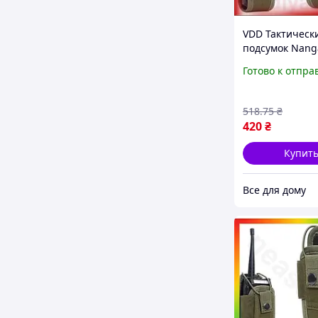
VDD Тактическ
подсумок Nanga
Pro хаки для р
Готово к отпра
нейлона легки
для переноски
ремне р VDD11
518
.75
₴
420
₴
Купит
Все для дому