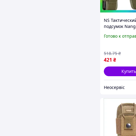
NS Тактически
подсумок Nang
Lux хаки для р
Готово к отпра
нейлона легки
для переноски
ремне рю 25Ne
518
.75
₴
421
₴
Купит
Неосервіс