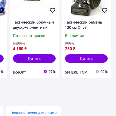
Тактический брючный
Тактический ремень
й
двухкомпонентный
120 см Olive
ремень армейский M-
армейский, прочный
Готово к отправке
В наличии
TAC COBRA BUCKLE,
цвет мультикам размер
5 200
₴
900
₴
ия
M/L, для
4 160
₴
250
₴
Купить
Купить
7%
97%
92%
ВсеОпт
SPHERE_TOP
Поясной чехол для рации