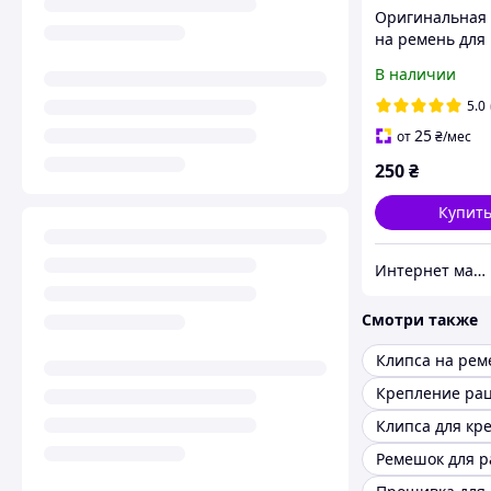
Оригинальная 
на ремень для
радиостанции 
В наличии
DP4400/4401/4
5.0
25
от
₴
/мес
250
₴
Купит
Интернет магазин Store7
Смотри также