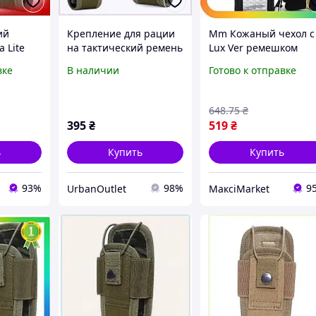
ий
Крепление для рации
Mm Кожаный чехол с
 Lite
на тактический ремень
Lux Ver ремешком
ации из
хаки, K611B109
Retevis для раций
вке
В наличии
Готово к отправке
й MOLLE
Retevis RT3 RT3S TYT
 на
MD-380 переносной
-S
держатель Maxi7\Q
648
.75
₴
395
₴
519
₴
ь
Купить
Купить
93%
98%
9
UrbanOutlet
МаксіMarket