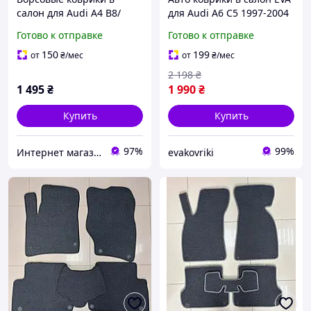
салон для Audi A4 В8/
для Audi A6 С5 1997-2004
Ауди A4 В8 (2008-2015)
Готово к отправке
Готово к отправке
150
199
от
₴
/мес
от
₴
/мес
2 198
₴
1 495
₴
1 990
₴
Купить
Купить
97%
99%
Интернет магазин Avtokovrik.in.ua
evakovriki