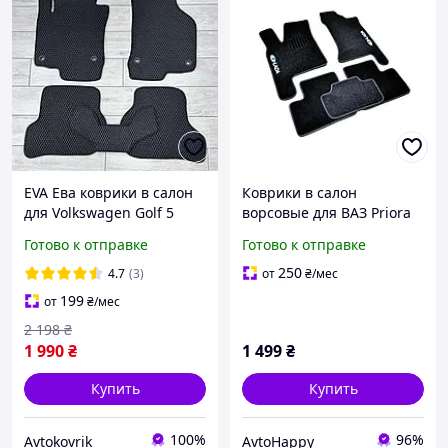
EVA Ева коврики в салон
Коврики в салон
для Volkswagen Golf 5
ворсовые для ВАЗ Priora
2005-2008 / Фольксваген
(2007-) /Чёрные
Готово к отправке
Готово к отправке
Гольф 5 коврики
BLCCR1721
250
4.7
(3)
от
₴
/мес
199
от
₴
/мес
2 198
₴
1 990
₴
1 499
₴
Купить
Купить
100%
96%
Avtokovrik
AvtoHappy