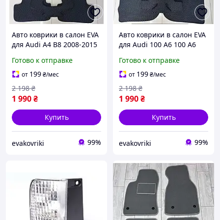
Авто коврики в салон EVA
Авто коврики в салон EVA
для Audi A4 В8 2008-2015
для Audi 100 А6 100 А6
1991-1997
Готово к отправке
Готово к отправке
199
199
от
₴
/мес
от
₴
/мес
2 198
₴
2 198
₴
1 990
₴
1 990
₴
Купить
Купить
99%
99%
evakovriki
evakovriki