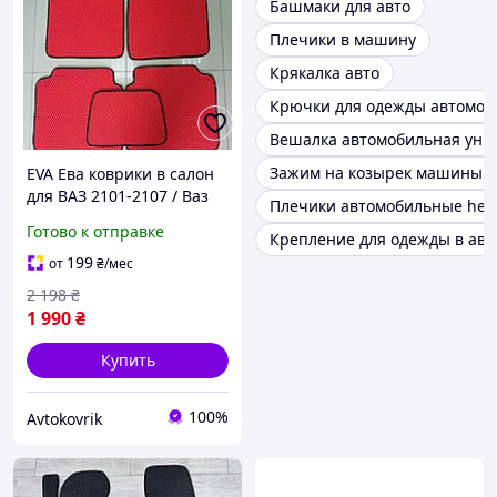
Башмаки для авто
Плечики в машину
Крякалка авто
Крючки для одежды автомоб
Вешалка автомобильная уни
Зажим на козырек машины
EVA Ева коврики в салон
для ВАЗ 2101-2107 / Ваз
Плечики автомобильные heb
2101-2107 коврики
Готово к отправке
Крепление для одежды в ав
199
от
₴
/мес
2 198
₴
1 990
₴
Купить
100%
Avtokovrik