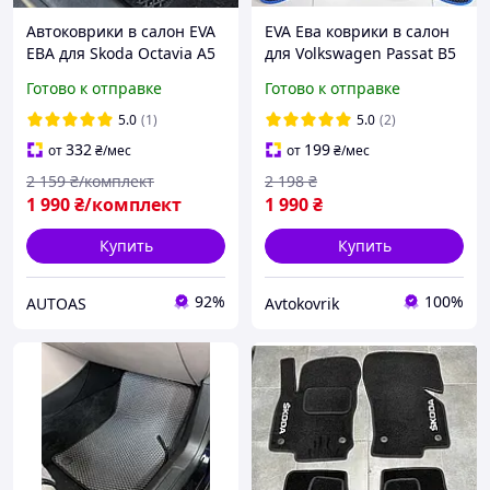
Автоковрики в салон EVA
EVA Ева коврики в салон
ЕВА для Skoda Octavia A5
для Volkswagen Passat B5
(2004-2013)/Шкода
1996-2005 / Фольксваген
Готово к отправке
Готово к отправке
Октавия А5
Пассат Б5 коврики
5.0
(1)
5.0
(2)
332
199
от
₴
/мес
от
₴
/мес
2 159
₴/комплект
2 198
₴
1 990
₴/комплект
1 990
₴
Купить
Купить
92%
100%
AUTOAS
Avtokovrik