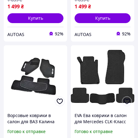
1 499
₴
1 499
₴
Купить
Купить
92%
92%
AUTOAS
AUTOAS
Ворсовые коврики в
EVA Ева коврики в салон
салон для ВАЗ Калина
для Mercedes CLK-Класс
1118 (2004-) /Чёрные 5шт
W209 2002-2010 Купе /
Готово к отправке
Готово к отправке
BLCCR1712
Мерседес w209 коврики