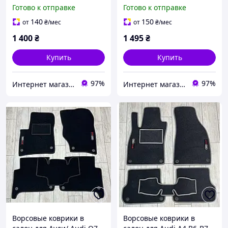
2002-2015
С5 (1997-2004)
Готово к отправке
Готово к отправке
140
150
от
₴
/мес
от
₴
/мес
1 400
₴
1 495
₴
Купить
Купить
97%
97%
Интернет магазин Avtokovrik.in.ua
Интернет магазин Avtokovrik.in.ua
Ворсовые коврики в
Ворсовые коврики в