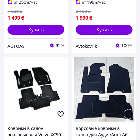
250
199
от
₴
/мес
от
₴
/мес
1 639
₴
2 198
₴
1 499
₴
1 990
₴
Купить
Купить
92%
100%
AUTOAS
Avtokovrik
Коврики в салон
Ворсовые коврики в
ворсовые для Volvo XC90
салон для Ауди /Audi A6