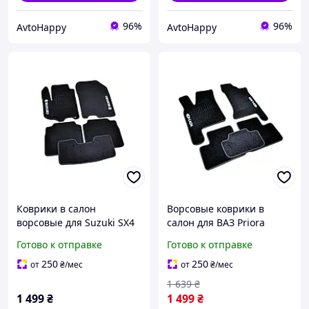
96%
96%
AvtoHappy
AvtoHappy
Коврики в салон
Ворсовые коврики в
ворсовые для Suzuki SX4
салон для ВАЗ Priora
2006-2013 /Чёрные 5шт
(2007-) /Чёрные
Готово к отправке
Готово к отправке
BLCCR1721
250
250
от
₴
/мес
от
₴
/мес
1 639
₴
1 499
₴
1 499
₴