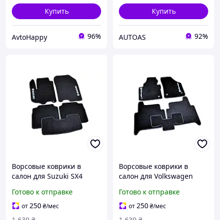
Купить
Купить
96%
92%
AvtoHappy
AUTOAS
Ворсовые коврики в
Ворсовые коврики в
салон для Suzuki SX4
салон для Volkswagen
2006-2013 /Чёрные 5шт
Touran (2010-) 5мест /
Готово к отправке
Готово к отправке
Чёрные 5шт BLCCR1686
250
250
от
₴
/мес
от
₴
/мес
1 639
₴
1 639
₴