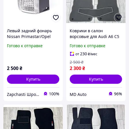
Левый задний фонарь
Коврики в салон
Nissan Primastar/Opel
ворсовые для Audi A6 C5
Vivaro/Renault Trafic 2001-
1998-2004 / Ауди А6 С5
Готово к отправке
Готово к отправке
2014 в бампере
коврики
230
от
₴
/мес
2 500
₴
2 500
₴
2 300
₴
Купить
Купить
100%
96%
Zapchasti Шрот Land Rover
MD Auto