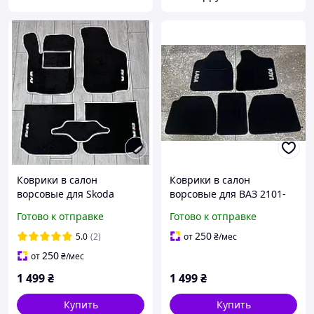
Коврики в салон
Коврики в салон
ворсовые для Skoda
ворсовые для ВАЗ 2101-
Octavia A 4 Tour RS (1996-
2107 /Чёрные 5шт
Готово к отправке
Готово к отправке
2010)/Шкода Октавия А4
BLCCR1713
Тур
250
5.0
(2)
от
₴
/мес
250
от
₴
/мес
1 499
₴
1 499
₴
Купить
Купить