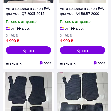
Авто коврики в салон EVA
Авто коврики в салон EVA
для Audi Q7 2005-2015
для Audi A4 В6,B7 2000-
2008
Готово к отправке
Готово к отправке
199
199
от
₴
/мес
от
₴
/мес
2 198
₴
2 198
₴
1 990
₴
1 990
₴
Купить
Купить
99%
99%
evakovriki
evakovriki