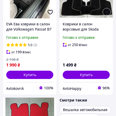
EVA Ева коврики в салон
Коврики в салон
для Volkswagen Passat B7
ворсовые для Skoda
2010-2014 Европа /
Octavia A7 (2012-)/Шкода
Готово к отправке
Готово к отправке
Фольксваген Пассат Б7
Октавия А7 /Чёрные, кт.
коврики
5шт
250
5.0
(2)
от
₴
/мес
199
от
₴
/мес
2 198
₴
1 990
₴
1 499
₴
Купить
Купить
100%
96%
Avtokovrik
AvtoHappy
Смотри также
Вешалка автомобильная