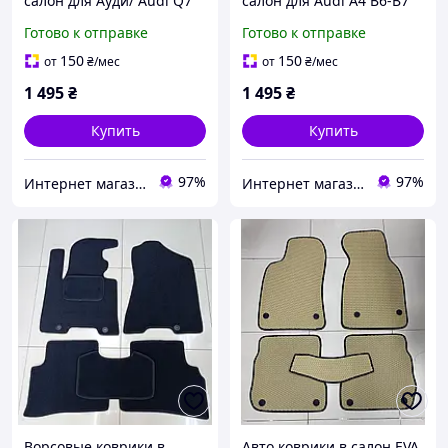
салон для Ауди/ Audi Q7
салон для Audi A4 В6-B7
(2006-2015)
(2000-2008) / Ауди A4 В6-
Готово к отправке
Готово к отправке
B7 (2000-2008)
150
150
от
₴
/мес
от
₴
/мес
1 495
₴
1 495
₴
Купить
Купить
97%
97%
Интернет магазин Avtokovrik.in.ua
Интернет магазин Avtokovrik.in.ua
Ворсовые коврики в
Авто коврики в салон EVA