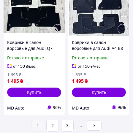
Коврики в салон
Коврики в салон
ворсовые для Audi Q7
ворсовые для Audi A4 В8
2005-2015 / Ауди Ку7
2008-2015 / Ауди А4 Б8
Готово к отправке
Готово к отправке
ковркии
коврики
150
150
от
₴
/мес
от
₴
/мес
1 695
₴
1 695
₴
1 495
₴
1 495
₴
Купить
Купить
96%
96%
MD Auto
MD Auto
1
2
3
...