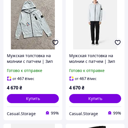
Мужская толстовка на
Мужская толстовка на
молнии с патчем | Зип
молнии с патчем | Зип
худи с капюшоном
худи с капюшоном
Готово к отправке
Готово к отправке
467
467
от
₴
/мес
от
₴
/мес
4 670
₴
4 670
₴
Купить
Купить
99%
99%
Casual.Storage
Casual.Storage