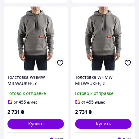
Толстовка WHMW
Толстовка WHMW
MILWAUKEE, с
MILWAUKEE, с
капюшоном, серая,
капюшоном, серая,
Готово к отправке
Готово к отправке
размер M MILWAUKEE
размер L MILWAUKEE
4932493122
4932493123
455
455
от
₴
/мес
от
₴
/мес
2 731
₴
2 731
₴
Купить
Купить