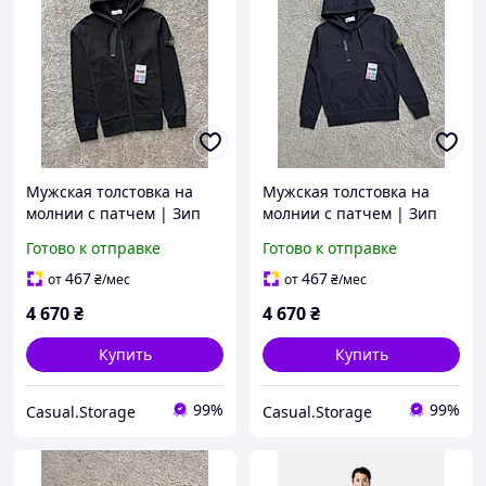
Мужская толстовка на
Мужская толстовка на
молнии с патчем | Зип
молнии с патчем | Зип
худи с капюшоном
худи с капюшоном
Готово к отправке
Готово к отправке
467
467
от
₴
/мес
от
₴
/мес
4 670
₴
4 670
₴
Купить
Купить
99%
99%
Casual.Storage
Casual.Storage