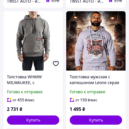
95%
95%
TWIST AUTO - инструмент по доступной цене
TWIST AUTO - инструмент по доступной цене
Толстовка WHMW
Толстовка мужская с
MILWAUKEE, с
капюшоном Leone серая
капюшоном, серая,
худи теплая хлопок
Готово к отправке
Готово к отправке
размер XL MILWAUKEE
демисезонная для
4932493124
повседневной носки М
455
150
от
₴
/мес
от
₴
/мес
2 731
₴
1 495
₴
Купить
Купить