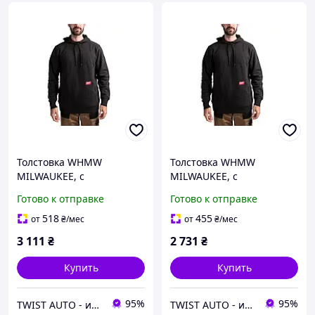
Толстовка WHMW
Толстовка WHMW
MILWAUKEE, с
MILWAUKEE, с
капюшоном, черная,
капюшоном, черная,
Готово к отправке
Готово к отправке
размер M MILWAUKEE
размер L MILWAUKEE
4932493117
4932493118
518
455
от
₴
/мес
от
₴
/мес
3 111
₴
2 731
₴
Купить
Купить
95%
95%
TWIST AUTO - инструмент по доступной цене
TWIST AUTO - инструмент по доступной цене