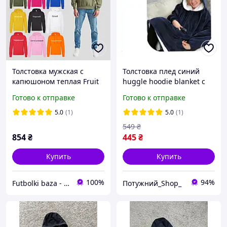
Толстовка мужская с
Толстовка плед синий
капюшоном теплая Fruit
huggle hoodie blanket с
of the loom Classic hooded
рукавами и капюшоном,
Готово к отправке
Готово к отправке
Оливковый, S
халат худи с карманами
для рук GIF
5.0
(1)
5.0
(1)
549
₴
854
₴
445
₴
Купить
Купить
100%
94%
Futbolki baza - интернет- магазин базовой одежды
Потужний_Shop_