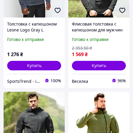
Толстовка с капюшоном
Флисовая толстовка с
Leone Logo Gray L
капюшоном для мужчин
черная для активного
Готово к отправке
Готово к отправке
отдыха и повседневной
носки с карманами FLAME
2 353
.50
₴
1 276
₴
1 569
₴
Купить
Купить
100%
96%
SportsTrend - інтернет-магазин
Веселка