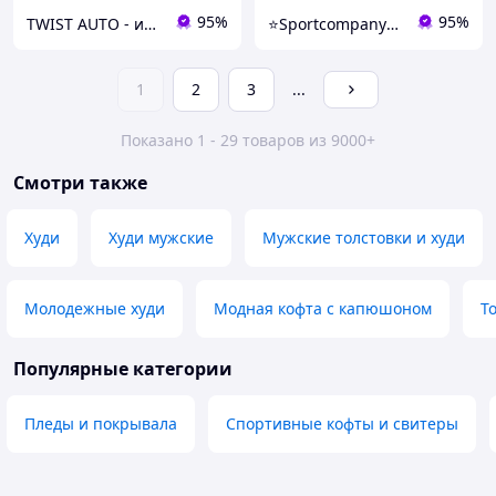
95%
95%
TWIST AUTO - инструмент по доступной цене
⭐️Sportcompany⭐️ Інтернет магазин спортивних товарів⭐️
1
2
3
...
Показано 1 - 29 товаров из 9000+
Смотри также
Худи
Худи мужские
Мужские толстовки и худи
Молодежные худи
Модная кофта с капюшоном
Т
Популярные категории
Пледы и покрывала
Спортивные кофты и свитеры