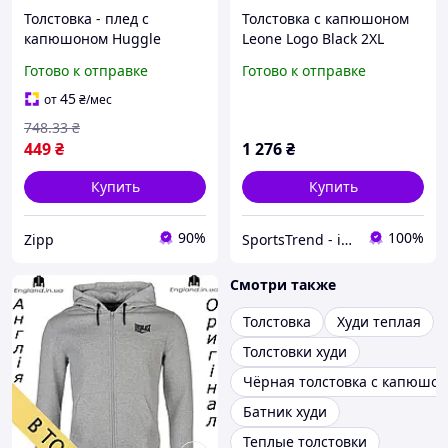
Толстовка - плед с
Толстовка с капюшоном
капюшоном Huggle
Leone Logo Black 2XL
Hoodie Теплый худи плед
Готово к отправке
Готово к отправке
Синий
45
от
₴
/мес
748
.33
₴
449
₴
1 276
₴
Купить
Купить
90%
100%
Zipp
SportsTrend - інтернет-магазин
Смотри также
Толстовка
Худи теплая
Толстовки худи
Чёрная толстовка с капюшо
Батник худи
Теплые толстовки