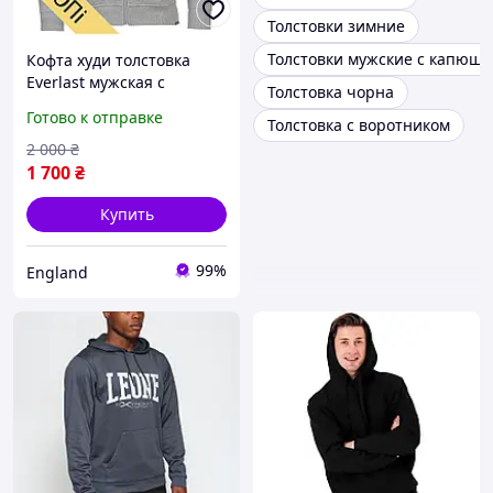
Толстовки зимние
Толстовки мужские с капюш
Кофта худи толстовка
Everlast мужская с
Толстовка чорна
капюшоном из Англии
Готово к отправке
Толстовка с воротником
2 000
₴
1 700
₴
Купить
99%
England