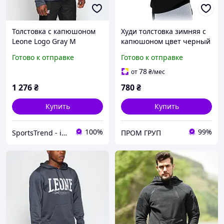
Толстовка с капюшоном
Худи толстовка зимняя с
Leone Logo Gray M
капюшоном цвет черный
, плотний футер
Готово к отправке
Готово к отправке
трёхнитка ADVENTURE,
худи оверсайз
78
от
₴
/мес
1 276
₴
780
₴
Купить
Купить
100%
99%
SportsTrend - інтернет-магазин
ПРОМ ГРУП