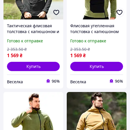
Тактическая флисовая
Флисовая утепленная
толстовка с капюшоном и
толстовка с капюшоном
карманами для мужчин
для мужчин для
Готово к отправке
Готово к отправке
для активного отдыха и
активного отдыха и
повседневной носки
тренировок хаки FLAME
2 353
.50
₴
2 353
.50
₴
FLAME
1 569
₴
1 569
₴
Купить
Купить
96%
96%
Веселка
Веселка