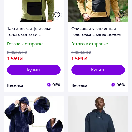
Тактическая флисовая
Флисовая утепленная
толстовка хаки с
толстовка с капюшоном
капюшоном для мужчин
для мужчин для
Готово к отправке
Готово к отправке
для активного отдыха и
активного отдыха на
повседневной носки
природе и в городе
2 353
.50
₴
2 353
.50
₴
FLAME
FLAME
1 569
₴
1 569
₴
Купить
Купить
96%
96%
Веселка
Веселка