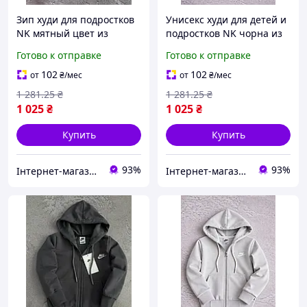
Зип худи для подростков
Унисекс худи для детей и
NK мятный цвет из
подростков NK чорна из
турецкой двухнитки 95%
пеньє 95% бавовна сезон
Готово к отправке
Готово к отправке
хлопка весна лето осень
весна/лето/осень цвета
унисекс
черный графит изумруд
102
102
от
₴
/мес
от
₴
/мес
1 281
.25
₴
1 281
.25
₴
1 025
₴
1 025
₴
Купить
Купить
93%
93%
Інтернет-магазин Look 100 Clothes
Інтернет-магазин Look 100 Clothes