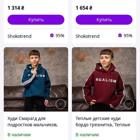
на подростков OFF-White
одежда для подростков
Palm Angels Swamp
1 314
₴
1 654
₴
Купить
Купить
95%
95%
Shokotrend
Shokotrend
Худи Смарагд для
Теплые детские худи
подростков мальчиков,
бордо трехнитка, Теплые
Детские худи трехнитка
детские худи трехнитка,
В наличии
В наличии
для мальчика, Трехнитка
Худи для подростков