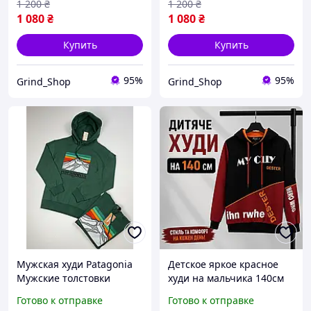
1 200
₴
1 200
₴
1 080
₴
1 080
₴
Купить
Купить
95%
95%
Grind_Shop
Grind_Shop
Мужская худи Patagonia
Детское яркое красное
Мужские толстовки
худи на мальчика 140см
Patagonia Спортивная
модные худи для
Готово к отправке
Готово к отправке
кофта на лето для
подростков качественная