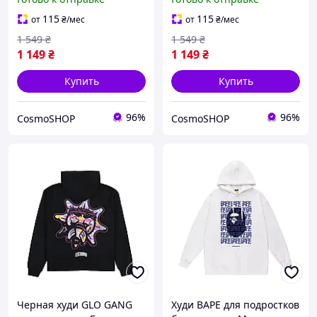
Ревендж черного цвета
черная
115
115
от
₴
/мес
от
₴
/мес
1 549
₴
1 549
₴
1 149
₴
1 149
₴
Купить
Купить
96%
96%
CosmoSHOP
CosmoSHOP
Черная худи GLO GANG
Худи BAPE для подростков