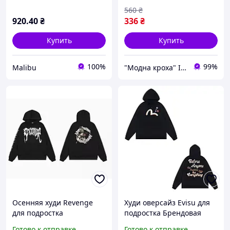
158;164
560
₴
920
.40
₴
336
₴
Купить
Купить
100%
99%
Malibu
"Модна кроха" Iнтернет-магазин дитячого одягу та взуття в роздріб
Осенняя худи Revenge
Худи оверсайз Evisu для
для подростка
подростка Брендовая
Трикотажная кофта
кофта Эвиса весна - осень
Готово к отправке
Готово к отправке