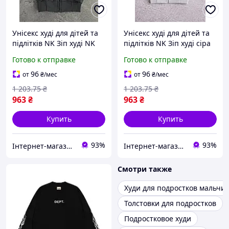
Унісекс худі для дітей та
Унісекс худі для дітей та
підлітків NK Зіп худі NK
підлітків NK Зіп худі сіра
графіт пеньє 95% бавовна
пеньє 95% бавовна
Готово к отправке
Готово к отправке
чорний графіт весна
весна/літо/осінь
осінь
96
96
от
₴
/мес
от
₴
/мес
1 203
.75
₴
1 203
.75
₴
963
₴
963
₴
Купить
Купить
93%
93%
Інтернет-магазин Look 100 Clothes
Інтернет-магазин Look 100 Clothes
Смотри также
Худи для подростков мальчи
Толстовки для подростков
Подростковое худи