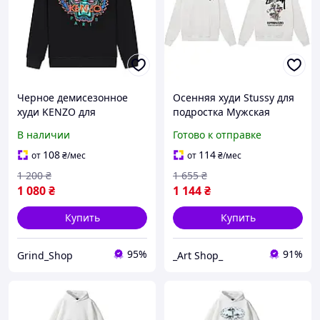
Черное демисезонное
Осенняя худи Stussy для
худи KENZO для
подростка Мужская
подростка стильная
толстовка Стусси белая
В наличии
Готово к отправке
кофта KRT1006
Удобная кофта с
капюшоном
108
114
от
₴
/мес
от
₴
/мес
1 200
₴
1 655
₴
1 080
₴
1 144
₴
Купить
Купить
95%
91%
Grind_Shop
_Art Shop_