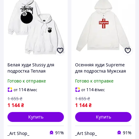
Белая худи Stussy для
Осенняя худи Supreme
подростка Теплая
для подростка Мужская
толстовка Стусси с
толстовка Суприм белая
Готово к отправке
Готово к отправке
надписью Кофта с
Удобная кофта из
капюшоном из трикотажа
трикотажа
114
114
от
₴
/мес
от
₴
/мес
1 655
₴
1 655
₴
1 144
₴
1 144
₴
Купить
Купить
91%
91%
_Art Shop_
_Art Shop_