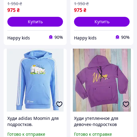
на флисе худи,
мальчиков, Детская
1 950
₴
1 950
₴
Подростковое худи
трехнитка
975
₴
975
₴
Купить
Купить
90%
90%
Happy kids
Happy kids
Худи adidas Moomin для
Худи утепленное для
подростков.
девочек-подростков
,сиреневое с желтой
Готово к отправке
Готово к отправке
накаткой "WEONG" р