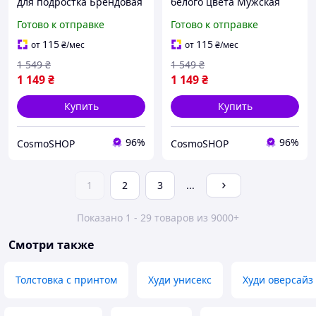
для подростка Брендовая
белого цвета Мужская
толстовка с принтом Гло
кофта Бейп из трехнитки
Готово к отправке
Готово к отправке
Генг из трехнитки
115
115
от
₴
/мес
от
₴
/мес
1 549
₴
1 549
₴
1 149
₴
1 149
₴
Купить
Купить
96%
96%
CosmoSHOP
CosmoSHOP
1
2
3
...
Показано 1 - 29 товаров из 9000+
Смотри также
Толстовка с принтом
Худи унисекс
Худи оверсайз