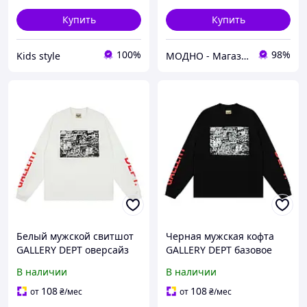
Купить
Купить
100%
98%
Kids style
МОДНО - Магазин детской и женской одежды и обуви
Белый мужской свитшот
Черная мужская кофта
GALLERY DEPT оверсайз
GALLERY DEPT базовое
спортивное худи для
худи для парней и
В наличии
В наличии
подростка KRT1138
подростков KRT1142
108
108
от
₴
/мес
от
₴
/мес