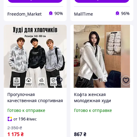
90%
96%
Freedom_Market
MallTime
Прогулочная
Кофта женская
качественная спортивная
молодежная худи
кофта худи 140 150 160
оверсайз серый
Готово к отправке
Готово к отправке
170 180см с капюшоном
для парня, крутые
196
от
₴
/мес
трикотажные худи для
2 350
₴
подростков
1 175
₴
867
₴