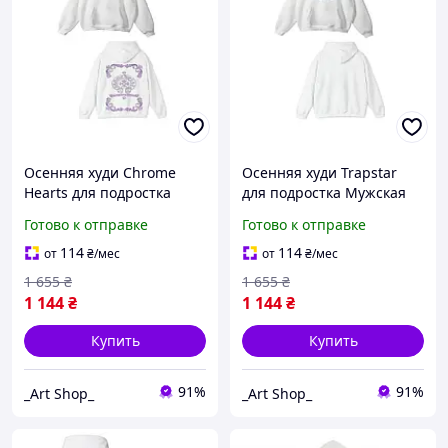
Осенняя худи Chrome
Осенняя худи Trapstar
Hearts для подростка
для подростка Мужская
Мужская толстовка Хром
толстовка Трепстар белая
Готово к отправке
Готово к отправке
Хартс белая Удобная
Удобная кофта из
кофта из трикотажа
трикотажа
114
114
от
₴
/мес
от
₴
/мес
1 655
₴
1 655
₴
1 144
₴
1 144
₴
Купить
Купить
91%
91%
_Art Shop_
_Art Shop_