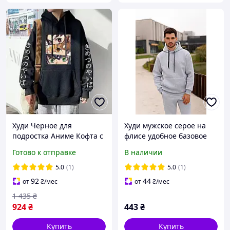
Худи Черное для
Худи мужское серое на
подростка Аниме Кофта с
флисе удобное базовое
рисунком Зимняя
теплое худи для парня
Готово к отправке
В наличии
HDT959B
подростка на зиму осень
timeEDC887
5.0
(1)
5.0
(1)
92
44
от
₴
/мес
от
₴
/мес
1 435
₴
924
₴
443
₴
Купить
Купить