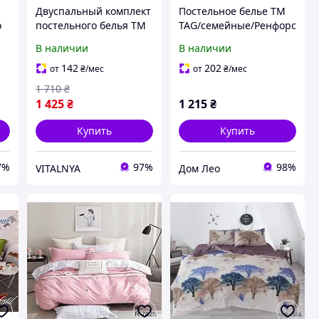
Двуспальный комплект
Постельное белье ТМ
о
постельного белья ТМ
TAG/семейные/Ренфорс
 с
TAG сатин люкс с
с компаньоном G6785/6
В наличии
В наличии
компаньоном S548
142
202
от
₴
/мес
от
₴
/мес
1 710
₴
1 425
₴
1 215
₴
Купить
Купить
7%
97%
98%
VITALNYA
Дом Лео