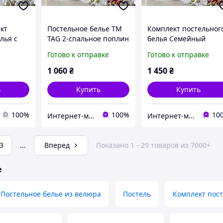
кт
Постельное белье ТМ
Комплект постельног
лья с
TAG 2-спальное поплин
белья Семейный
L5804
PL5804 с компаньоном
поплин ТМ TAG PL580
Готово к отправке
Готово к отправке
с компаньоном
1 060
₴
1 450
₴
ь
Купить
Купить
100%
100%
10
Интернет-магазин "ДОЛЯ Текстиль"
Интернет-магазин "ДОЛЯ Текстиль"
3
...
Вперед
Показано 1 - 29 товаров из 7000+
е
Постельное белье из велюра
Постель
Комплект пос