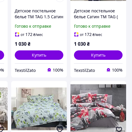
Детское постельное
Детское постельное
белье ТМ TAG 1.5 Сатин
белье Сатин ТМ TAG (
1.5)
Готово к отправке
Готово к отправке
172
172
от
₴
/мес
от
₴
/мес
1 030
₴
1 030
₴
Купить
Купить
0%
100%
100%
TexstilZato
TexstilZato