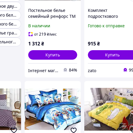
Белье постельное двуспальное 100 хлопок
Постельное белье
Комплект
Мир постельного белья
семейный ренфорс ТМ
подросткового
TAG R128Brown
постельного белья Т
Склад постельного белья
В наличии
Готово к отправке
TAG 1.5 Кактус
Постельное белье графит
219
от
₴
/мес
Комплект постельного белья 100 хлопок
1 312
₴
915
₴
Купить
Купить
84%
9
Інтернет магазин DOMASHNIY
zato