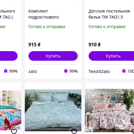
ельного
Комплект
Детское постельное
 TAG (
подросткового
белье ТМ TAG1.5
постельного белья ТМ
вке
Готово к отправке
Готово к отправке
TAG
915
₴
910
₴
ь
Купить
Купить
99%
99%
10
zato
TexstilZato