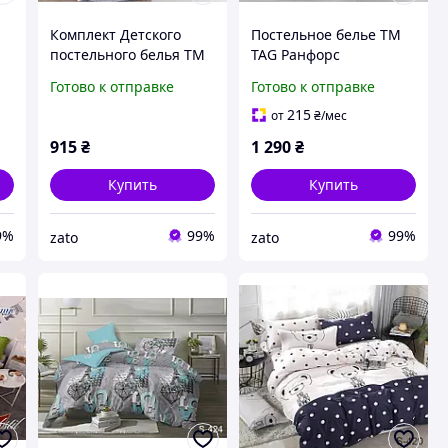
Комплект Детского
Постельное белье ТМ
постельного белья ТМ
TAG Ранфорс
М
TAG ранфорс
Готово к отправке
Готово к отправке
215
от
₴
/мес
915
₴
1 290
₴
Купить
Купить
9%
99%
99%
zato
zato