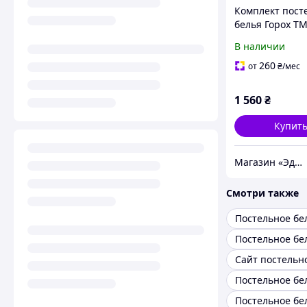
Комплект пост
белья Горох ТМ
R7480, Семейн
В наличии
260
от
₴
/мес
1 560
₴
Купит
Магазин «Эдем»
Смотри также