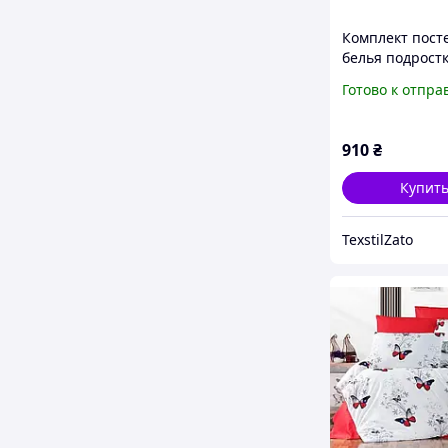
Комплект пост
белья подрост
ТМ TAG R789
Готово к отпра
910
₴
Купит
TexstilZato