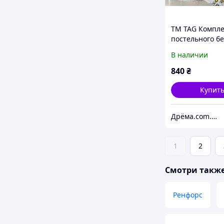
ТМ TAG Компле
постельного бе
компаньоном P
В наличии
840
₴
Купит
Дрёма.com.ua - постельное белье, текстиль и товары для дома
1
2
Смотри такж
Ренфорс