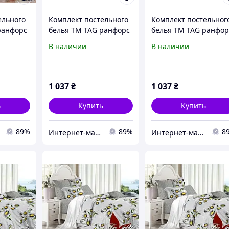
ельного
Комплект постельного
Комплект постельног
ранфорс
белья TM TAG ранфорс
белья TM TAG ранфор
10569-1
Apricot Cream
Blue Bell голубой
В наличии
В наличии
абрикосовый
1 037
₴
1 037
₴
ь
Купить
Купить
89%
89%
8
Интернет-магазин "ЮСОН"
Интернет-магазин "ЮСОН"