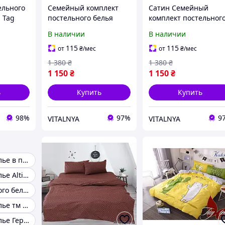
ельного
Семейный комплект
Сатин Семейный
 Tag
постельного белья
комплект постельног
ый
сатин люкс ТМ TAG S-
белья, хлопок ТМ TAG
В наличии
В наличии
506
компаньоном S544
115
115
от
₴
/мес
от
₴
/мес
1 380
₴
1 380
₴
1 150
₴
1 150
₴
ь
Купить
Купить
98%
97%
9
VITALNYA
VITALNYA
Постельное белье в полоску
Постельное белье Altinbasak
Сайт постельного белья
Постельное белье тм tag отзывы
Постельное белье Германия