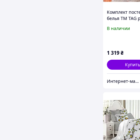
Комплект пост
белья TM TAG 
ткань Турция G
В наличии
1 319
₴
Купит
Интернет-магазин "ЮСОН"