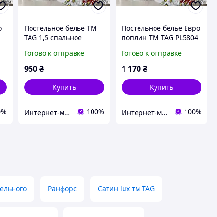
о
Постельное белье ТМ
Постельное белье Евро
TAG 1,5 спальное
поплин ТМ TAG PL5804
4
поплин PL5804 с
с компаньоном
Готово к отправке
Готово к отправке
компаньоном
950
₴
1 170
₴
Купить
Купить
0%
100%
100%
Интернет-магазин "ДОЛЯ Текстиль"
Интернет-магазин "ДОЛЯ Текстиль"
тельного
Ранфорс
Сатин lux тм TAG