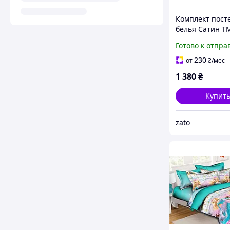
Комплект пост
белья Сатин ТМ
полуторный )
Готово к отпра
230
от
₴
/мес
1 380
₴
Купит
zato