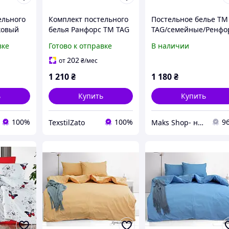
ельного
Комплект постельного
Постельное белье ТМ
ковый
белья Ранфорс ТМ TAG
TAG/семейные/Ренфо
( полуторный)
с компаньоном R-T91
вке
Готово к отправке
В наличии
202
от
₴
/мес
1 210
₴
1 180
₴
ь
Купить
Купить
100%
100%
9
TexstilZato
Maks Shop- надежный и перспективный интернет магазин сумок и аксессуаров