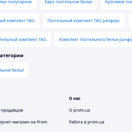
лье полуторное
Евро постельное белье
Красивое по
ый комплект TAG
Постельный комплект TAG ранфорс
тельный комплект TAG
Комплект постельного белья ранф
категории
льное белье
О нас
 продавцов
О prom.ua
ернет-магазин
на Prom
Работа в prom.ua