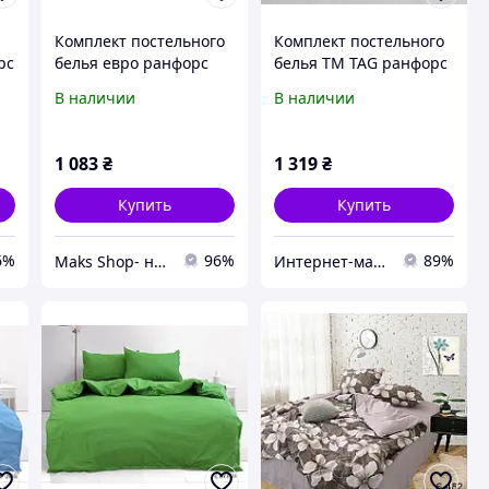
Комплект постельного
Комплект постельного
рс
белья евро ранфорс
белья TM TAG ранфорс
56
ТМ TAG R-T9190
ткань Турция G8957-2
В наличии
В наличии
1 083
₴
1 319
₴
Купить
Купить
6%
96%
89%
Maks Shop- надежный и перспективный интернет магазин сумок и аксессуаров
Интернет-магазин "ЮСОН"