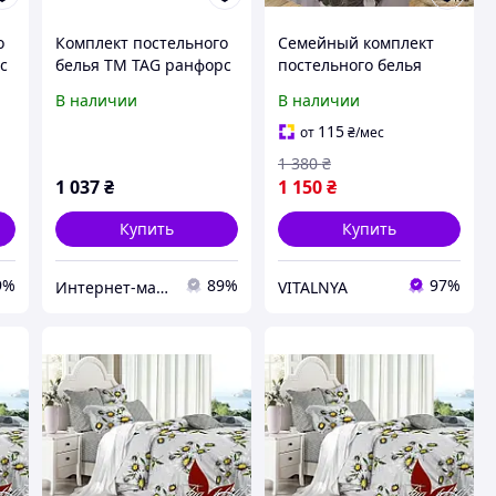
о
Комплект постельного
Семейный комплект
с
белья TM TAG ранфорс
постельного белья
Cactus зеленый
сатин люкс ТМ TAG
В наличии
В наличии
S482
115
от
₴
/мес
1 380
₴
1 037
₴
1 150
₴
Купить
Купить
9%
89%
97%
Интернет-магазин "ЮСОН"
VITALNYA