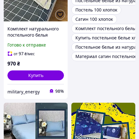
Постельное белье из натура
Постель 100 хлопок
Сатин 100 хлопок
Комплект постельного белья 
Комплект натурального
постельного белья
Купить постельное белье хл
двуспальный Клетка
Готово к отправке
Постельное белье из натурал
180х215 см
97
от
₴
/мес
Материал сатин постельное 
970
₴
Купить
98%
military_energy