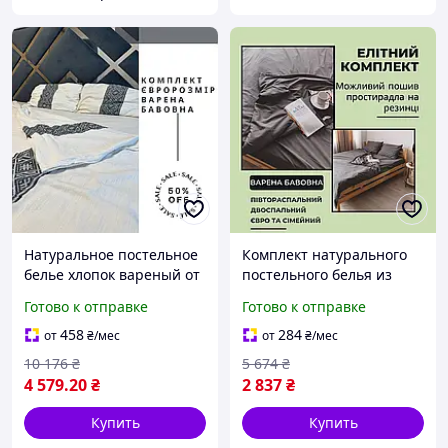
Натуральное постельное
Комплект натурального
белье хлопок вареный от
постельного белья из
производителя Хорошее
вареного хлопка
Готово к отправке
Готово к отправке
хлопковое постельное
Хлопковое постельное
белье евро
белье высокого качества
458
284
от
₴
/мес
от
₴
/мес
10 176
₴
5 674
₴
4 579
.20
₴
2 837
₴
Купить
Купить