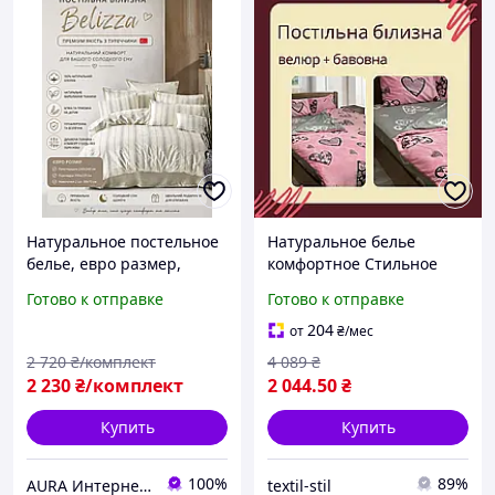
Натуральное постельное
Натуральное белье
белье, евро размер,
комфортное Стильное
Belizza, Турция
постельное белье
Готово к отправке
Готово к отправке
изысканное Шикарный
комплект постельного
204
от
₴
/мес
белья
2 720
₴/комплект
4 089
₴
2 230
₴/комплект
2 044
.50
₴
Купить
Купить
100%
89%
AURA Интернет магазин, домашнего текстиля
textil-stil