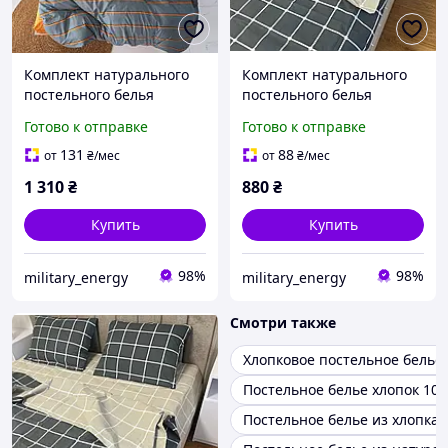
Комплект натурального
Комплект натурального
постельного белья
постельного белья
семейный Оранжевые
полуторный Клетка
Готово к отправке
Готово к отправке
полоски, клетка
150х220 см
131
88
от
₴
/мес
от
₴
/мес
1 310
₴
880
₴
Купить
Купить
98%
98%
military_energy
military_energy
Смотри также
Хлопковое постельное белье
Постельное белье хлопок 10
Постельное белье из хлопка