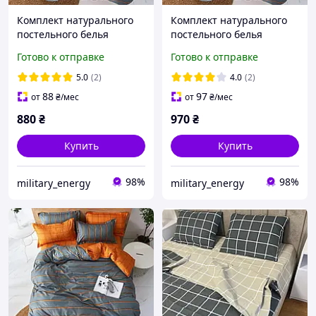
Комплект натурального
Комплект натурального
постельного белья
постельного белья
полуторный Оранжевые
двуспальный Оранжевые
Готово к отправке
Готово к отправке
полоски, клетка 150х220
полоски, клетка 200х220
см
см
5.0
(2)
4.0
(2)
88
97
от
₴
/мес
от
₴
/мес
880
₴
970
₴
Купить
Купить
98%
98%
military_energy
military_energy