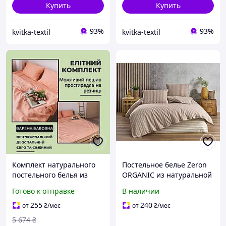
Купить
Купить
93%
93%
kvitka-textil
kvitka-textil
Комплект натурального
Постельное белье Zeron
постельного белья из
ORGANIC из натуральной
вареного хлопка
ткани Ранфорс Deluxe
Готово к отправке
В наличии
Хлопковое постельное
Евро 200х220 Cappuccino
белье высокого качества
V1
255
240
от
₴
/мес
от
₴
/мес
5 674
₴