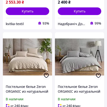
2 553
.30
₴
2 400
₴
Купить
Купить
93%
99%
kvitka-textil
Надобраніч Домашній Текстиль
Постельное белье Zeron
Постельное белье Zeron
ORGANIC из натуральной
ORGANIC из натуральной
ткани Ранфорс Deluxe
ткани Ранфорс Deluxe
В наличии
В наличии
Евро 200х220 Cappuccino
Евро 200х220 Gri V1
V2
240
240
от
₴
/мес
от
₴
/мес