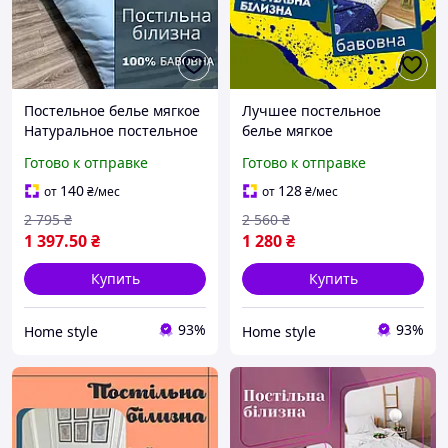
Постельное белье мягкое
Лучшее постельное
Натуральное постельное
белье мягкое
белье удобное
Натуральное постельное
Готово к отправке
Готово к отправке
Постельное белье для
белье уютное Хлопковое
приятных снов уютное
постельное белье
140
128
от
₴
/мес
от
₴
/мес
стильное
2 795
₴
2 560
₴
1 397
.50
₴
1 280
₴
Купить
Купить
93%
93%
Home style
Home style