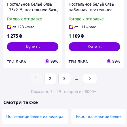
Постельное бельё бязь
Постельное бельё бязь
175х215, постельное бязь,
набивная, постельное
постельное бельё из
бязь, постельное бельеё
Готово к отправке
Готово к отправке
натурального хлопка
из натурального хлопка
128
111
от
₴
/мес
от
₴
/мес
1 275
₴
1 109
₴
Купить
Купить
99%
99%
ТРИ ЛЬВА
ТРИ ЛЬВА
1
2
3
...
Показано 1 - 29 товаров из 8000+
Смотри также
Постельное белье из велюра
Евро постельное белье