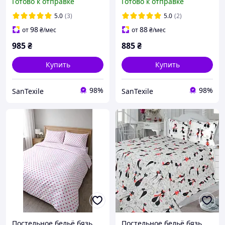
Готово к отправке
Готово к отправке
хлопок натуральная
постельного белья
постель бязь голд
полуторный размер
5.0
(3)
5.0
(2)
украина
150х215 см
98
88
от
₴
/мес
от
₴
/мес
985
₴
885
₴
Купить
Купить
98%
98%
SanTexile
SanTexile
Постельное бельё бязь
Постельное бельё бязь