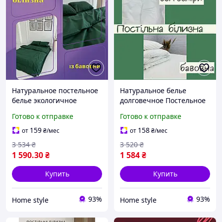
Натуральное постельное
Натуральное белье
белье экологичное
долговечное Постельное
Современные комплекты
белье из натуральным
Готово к отправке
Готово к отправке
постельного белья
составом
удобное Постельное
гипоаллергенное Постель
159
158
от
₴
/мес
от
₴
/мес
белье
мягкое
3 534
₴
3 520
₴
1 590
.30
₴
1 584
₴
Купить
Купить
93%
93%
Home style
Home style