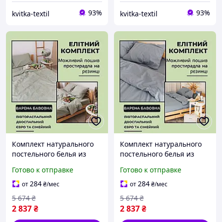
93%
93%
kvitka-textil
kvitka-textil
Комплект натурального
Комплект натурального
постельного белья из
постельного белья из
вареного хлопка
вареного хлопка
Готово к отправке
Готово к отправке
Хлопковое постельное
Хлопковое постельное
белье высокого качества
белье высокого качества
284
284
от
₴
/мес
от
₴
/мес
5 674
₴
5 674
₴
2 837
₴
2 837
₴