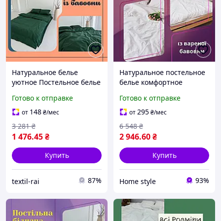
Натуральное белье
Натуральное постельное
уютное Постельное белье
белье комфортное
высокого качества
Элитное постельное
Готово к отправке
Готово к отправке
прочное Стильные
белье плотное Яркое
комплекты постельного
модное постельное белье
148
295
от
₴
/мес
от
₴
/мес
белья
3 281
₴
6 548
₴
1 476
.45
₴
2 946
.60
₴
Купить
Купить
87%
93%
textil-rai
Home style