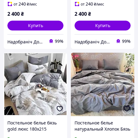
240
240
от
₴
/мес
от
₴
/мес
2 400
₴
2 400
₴
Купить
Купить
99%
99%
Надобраніч Домашній Текстиль
Надобраніч Домашній Текстиль
Постельное белье бязь
Постельное белье
gold люкс 180х215
натуральный Хлопок Бязь
двухспальное постельное
Люкс комплект