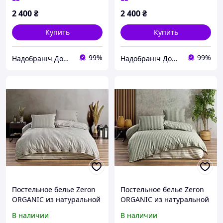
2 400
₴
2 400
₴
Купить
Купить
99%
99%
Надобраніч Домашній Текстиль
Надобраніч Домашній Текстиль
Постельное белье Zeron
Постельное белье Zeron
ORGANIC из натуральной
ORGANIC из натуральной
ткани Ранфорс Deluxe
ткани Ранфорс Deluxe
В наличии
В наличии
Евро 200х220 Gri V2
Евро 200х220 Olive V1