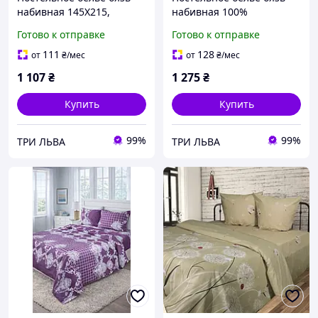
набивная 145Х215,
набивная 100%
постельное бязь,
натурального хлопка диз.
Готово к отправке
Готово к отправке
постельное бельеё из
T270, постельное бязь
натурального хлопка
двуспальный 175х215 от
111
128
от
₴
/мес
от
₴
/мес
производителя Ярослав
1 107
₴
1 275
₴
Купить
Купить
99%
99%
ТРИ ЛЬВА
ТРИ ЛЬВА