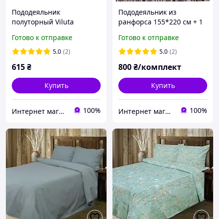
Пододеяльник
Пододеяльник из
полуторный Viluta
ранфорса 155*220 см + 1
ранфорс 143*210 см
наволочка 80*80 см
Готово к отправке
Готово к отправке
Германия
5.0
(2)
5.0
(2)
615
₴
800
₴/комплект
Купить
Купить
100%
100%
Интернет магазин тканин "Улюблена Постіль"
Интернет магазин тканин "Улюблена Постіль"