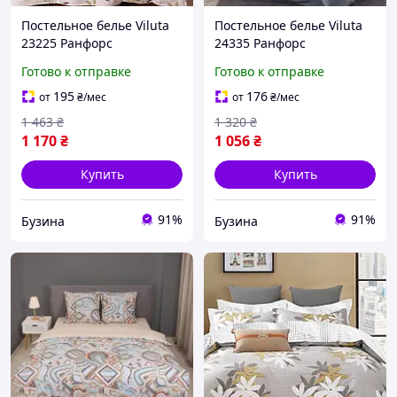
Постельное белье Viluta
Постельное белье Viluta
23225 Ранфорс
24335 Ранфорс
двуспальный (23225_dv)
полуторный 24335_pl
Готово к отправке
Готово к отправке
pelican
195
176
от
₴
/мес
от
₴
/мес
1 463
₴
1 320
₴
1 170
₴
1 056
₴
Купить
Купить
91%
91%
Бузина
Бузина