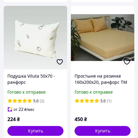
Подушка Viluta 50x70 -
Простыня на резинке
ранфорс
160х200х20, ранфорс ТМ
антиаллергенная
TAG Apricot Cream
Готово к отправке
Готово к отправке
5.0
(2)
5.0
(1)
22
от
₴
/мес
224
₴
450
₴
Купить
Купить