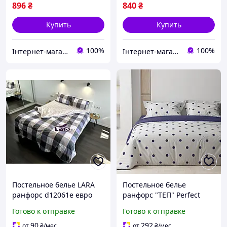
896
₴
840
₴
Купить
Купить
100%
100%
Інтернет-магазин "Домашній"
Інтернет-магазин "Домашній"
Постельное белье LARA
Постельное белье
ранфорс d12061e евро
ранфорс "ТЕП" Perfect
Dots, 70x70 постельный
Готово к отправке
Готово к отправке
комплект для сна Евро
90
292
от
₴
/мес
от
₴
/мес