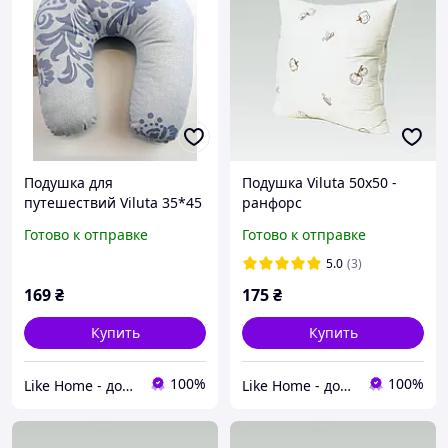
Подушка для
Подушка Viluta 50x50 -
путешествий Viluta 35*45
ранфорс
- рогалик ранфорс
антиаллергенная
Готово к отправке
Готово к отправке
5.0
(3)
169
₴
175
₴
Купить
Купить
100%
100%
Like Home - домашний уют для всей семьи. Будьте как дома 🤗
Like Home - домашний уют для всей семьи. Будьте как дома 🤗