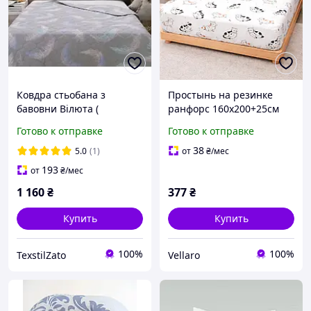
Ковдра стьобана з
Простынь на резинке
бавовни Вілюта (
ранфорс 160х200+25см
ранфорс) 200/220
Веселые котики Love You
Готово к отправке
Готово к отправке
38
5.0
(1)
от
₴
/мес
193
от
₴
/мес
1 160
₴
377
₴
Купить
Купить
100%
100%
TexstilZato
Vellaro