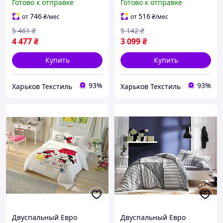
Готово к отправке
Готово к отправке
простынь на резинке
746
516
от
₴
/мес
от
₴
/мес
5 461
₴
5 142
₴
4 477
₴
3 099
₴
Купить
Купить
93%
93%
Харьков Текстиль
Харьков Текстиль
Двуспальный Евро
Двуспальный Евро