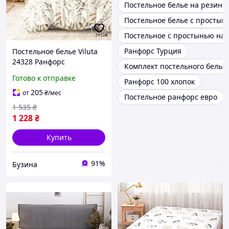
Постельное белье на резинк
Постельное белье с простын
Постельное с простынью на 
Ранфорс Турция
Постельное белье Viluta
24328 Ранфорс
Комплект постельного белья
двуспальный 24328_dv
Готово к отправке
Ранфорс 100 хлопок
mayak
205
от
₴
/мес
Постельное ранфорс евро
1 535
₴
1 228
₴
Купить
91%
Бузина