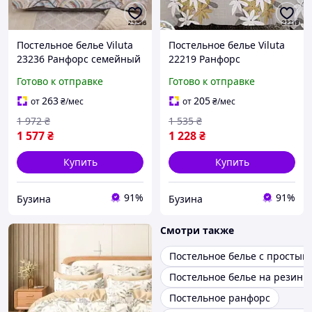
Постельное белье Viluta
Постельное белье Viluta
23236 Ранфорс семейный
22219 Ранфорс
23236_sm mayak
двуспальный (22219_dv) v
Готово к отправке
Готово к отправке
263
205
от
₴
/мес
от
₴
/мес
1 972
₴
1 535
₴
1 577
₴
1 228
₴
Купить
Купить
91%
91%
Бузина
Бузина
Смотри также
Постельное белье с простын
Постельное белье на резинк
Постельное ранфорс