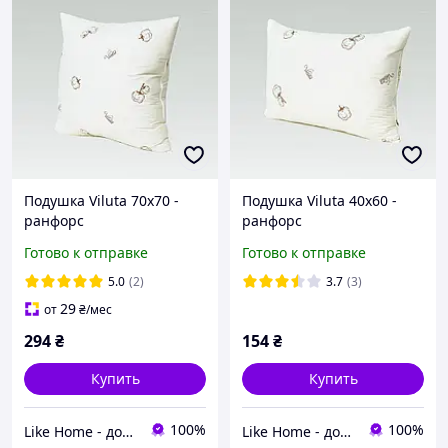
Подушка Viluta 70x70 -
Подушка Viluta 40x60 -
ранфорс
ранфорс
антиаллергенная
антиаллергенная
Готово к отправке
Готово к отправке
5.0
(2)
3.7
(3)
29
от
₴
/мес
294
₴
154
₴
Купить
Купить
100%
100%
Like Home - домашний уют для всей семьи. Будьте как дома 🤗
Like Home - домашний уют для всей семьи. Будьте как дома 🤗