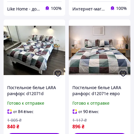
100%
100%
Like Home - домашний уют для всей семьи. Будьте как дома 🤗
Интернет-магазин "ДОЛЯ Текстиль"
Постельное белье LARA
Постельное белье LARA
ранфорс d12071d
ранфорс d12071e евро
двуспальное
Готово к отправке
Готово к отправке
84
90
от
₴
/мес
от
₴
/мес
1 005
₴
1 117
₴
840
₴
896
₴