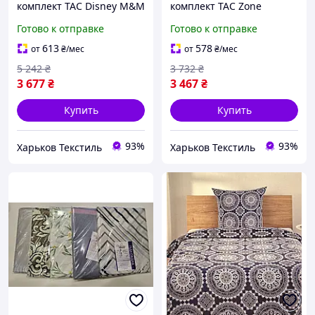
комплект TAC Disney M&M
комплект TAC Zone
Cek Ранфорс простынь на
Ранфорс простынь на
Готово к отправке
Готово к отправке
резинке
резинке
613
578
от
₴
/мес
от
₴
/мес
5 242
₴
3 732
₴
3 677
₴
3 467
₴
Купить
Купить
93%
93%
Харьков Текстиль
Харьков Текстиль