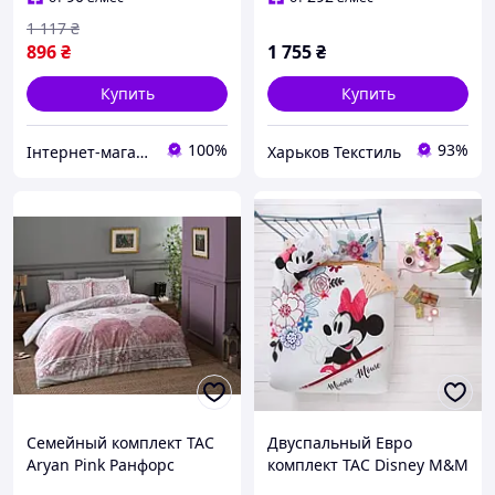
1 117
₴
896
₴
1 755
₴
Купить
Купить
100%
93%
Інтернет-магазин "Домашній"
Харьков Текстиль
Семейный комплект TAC
Двуспальный Евро
Aryan Pink Ранфорс
комплект TAC Disney M&M
Watercolor Ранфорс