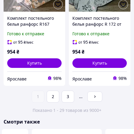
Комплект постельного
Комплект постельного
белья ранфорс R167
белья ранфорс R 172 от
двуспальный 175х215 от
производителя Ярослав
Готово к отправке
Готово к отправке
производителя Ярослав
95
95
от
₴
/мес
от
₴
/мес
954
₴
954
₴
Купить
Купить
98%
98%
Ярославе
Ярославе
1
2
3
...
Показано 1 - 29 товаров из 9000+
Смотри также