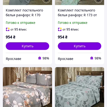
Комплект постельного
Комплект постельного
белья ранфорс R 170
белья ранфорс R 173 от
двуспальный 175х215 от
производителя Ярослав
Готово к отправке
Готово к отправке
производителя Ярослав
95
95
от
₴
/мес
от
₴
/мес
954
₴
954
₴
Купить
Купить
98%
98%
Ярославе
Ярославе