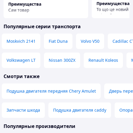
Преимущества
Преимущества
То що це новий т
Сам товар
якісний
Недостатки
Немає
Популярные серии транспорта
Moskvich 2141
Fiat Duna
Volvo V50
Cadillac C
Volkswagen LT
Nissan 300ZX
Renault Koleos
Смотри также
Подушка двигателя передняя Chery Amulet
Дверь пере
Запчасти шкода
Подушка двигателя caddy
Опора
Популярные производители