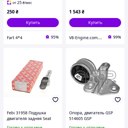
25
от
₴
/мес
250
₴
1 543
₴
Купить
Купить
95%
99%
Fart 4*4
V8-Engine.com.ua Авто-расходники
Febi 31958 Подушка
Опора, двигатель GSP
двигателя задняя Seat
514605 GSP
Leon, Altea, Toledo III,
Готово к отправке
Готово к отправке