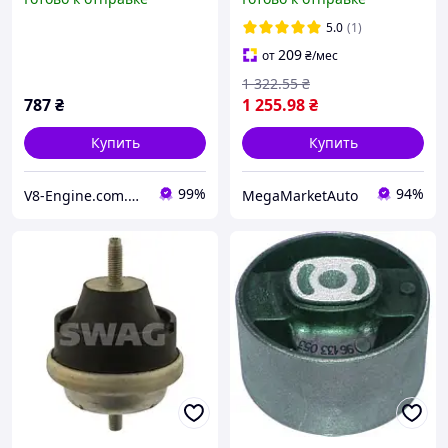
Altea XL; Volkswagen
Caddy III
5.0
(1)
209
от
₴
/мес
1 322
.55
₴
787
₴
1 255
.98
₴
Купить
Купить
99%
94%
V8-Engine.com.ua Авто-расходники
MegaMarketAuto