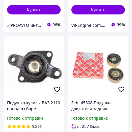
Купить
Купить
96%
99%
✅PROAVTO интернет-магазин автозапчастей
V8-Engine.com.ua Авто-расходники
Подушка кулисы ВАЗ 2110
Febi 45308 Подушка
опора в сборе
двигателя задняя
верхняя Volkswagen
Готово к отправке
Готово к отправке
Passat B7, Touran, Golf
Plus V, Golf VI
257
5.0
(4)
от
₴
/мес