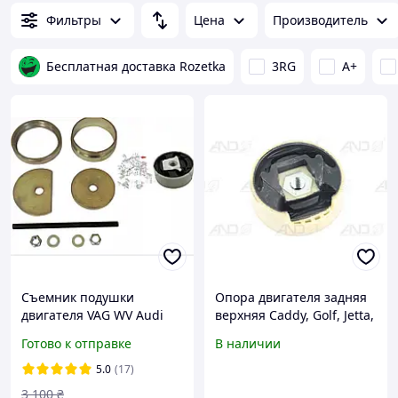
Фильтры
Цена
Производитель
Бесплатная доставка Rozetka
3RG
A+
Съемник подушки
Опора двигателя задняя
двигателя VAG WV Audi
верхняя Caddy, Golf, Jetta,
Seat Skoda
Passat, Tiguan/
Готово к отправке
В наличии
A3/Octavia, Superb, Yeti
(04-) - VAG
5.0
(17)
3 100
₴