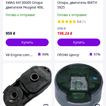
SWAG 64130009 Опора
Опора, двигатель BIRTH
двигателя Peugeot 406,
5925
206, 207 SW, Partner;
Готово к отправке
Готово к отправке
Citroen Xsara, Xsara
Picasso, Berlingo;
5.0
(1)
208
₴
959
₴
198
.24
₴
Купить
Купить
99%
97%
V8-Engine.com.ua Авто-расходники
ПРОФІ-Центр