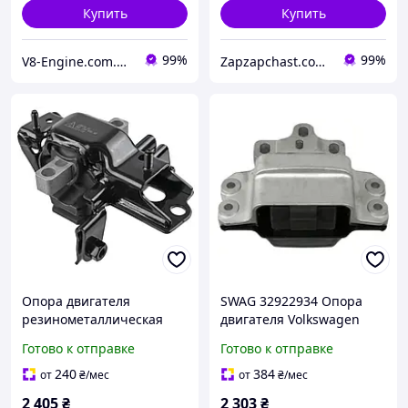
Купить
Купить
99%
99%
V8-Engine.com.ua Авто-расходники
Zapzapchast.com.ua Интернет Магазин Автозапчастей
Опора двигателя
SWAG 32922934 Опора
резинометаллическая
двигателя Volkswagen
SKODA FABIA/RAPID
Passat B7, Passat B6,
Готово к отправке
Готово к отправке
1999=> L LM 29978
Tiguan, Passat CC B6, EOS,
Jetta IV
240
384
от
₴
/мес
от
₴
/мес
2 405
₴
2 303
₴