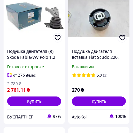
Подушка двигателя (R)
Подушка двигателя
Skoda Fabia/VW Polo 1.2
вставка Fiat Scudo 220,
01-07 61265 , UCEL
Peugeot Expert, Citroen
Готово к отправке
В наличии
Jumpy (1996-2006),
9613305380, 180933
276
от
₴
/мес
5.0
(3)
2 789
₴
2 761
.11
₴
270
₴
Купить
Купить
97%
100%
БУСПАРТНЕР
AvtoKol