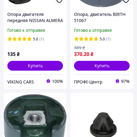
Опора двигателя
Опора, двигатель BIRTH
передняя NISSAN ALMERA
51067
N15, MICRA K11, SUNNY
Готово к отправке
Готово к отправке
N14, B13 1135050Y00
5.0
(1)
5.0
(1)
389
₴
135
₴
370
.20
₴
Купить
Купить
100%
97%
VIKING CARS
ПРОФІ-Центр