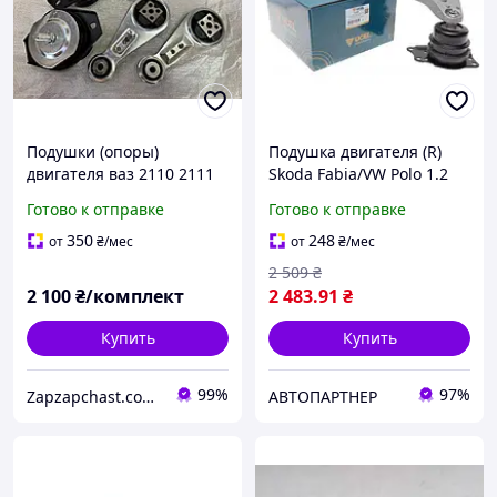
Подушки (опоры)
Подушка двигателя (R)
двигателя ваз 2110 2111
Skoda Fabia/VW Polo 1.2
2112 16 V клапанов
01-07 61265 , UCEL
Готово к отправке
Готово к отправке
комплект 5 шт
350
248
от
₴
/мес
от
₴
/мес
2 509
₴
2 100
₴/комплект
2 483
.91
₴
Купить
Купить
99%
97%
Zapzapchast.com.ua Интернет Магазин Автозапчастей
АВТОПАРТНЕР