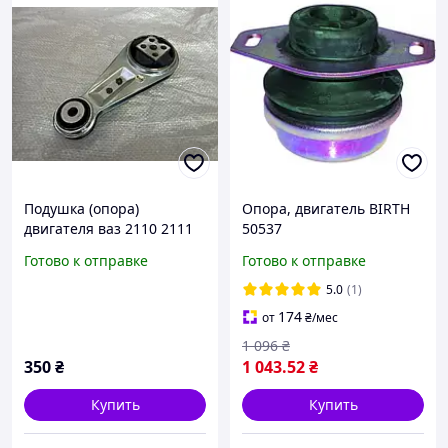
Подушка (опора)
Опора, двигатель BIRTH
двигателя ваз 2110 2111
50537
2112 16 V клапанов
Готово к отправке
Готово к отправке
верхняя гитара 2112-
1001310
5.0
(1)
174
от
₴
/мес
1 096
₴
350
₴
1 043
.52
₴
Купить
Купить