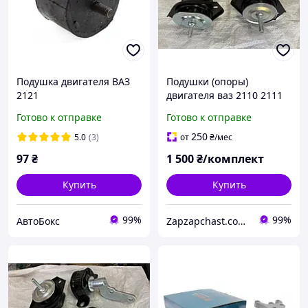
Подушка двигателя ВАЗ
Подушки (опоры)
2121
двигателя ваз 2110 2111
2112 комплект 3 шт
Готово к отправке
Готово к отправке
250
5.0
(3)
от
₴
/мес
97
₴
1 500
₴/комплект
Купить
Купить
99%
99%
АвтоБокс
Zapzapchast.com.ua Интернет Магазин Автозапчастей