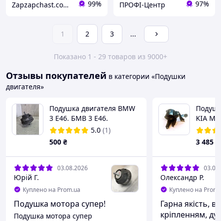
99%
97%
Zapzapchast.com.ua Интернет Магазин Автозапчастей
ПРОФІ-Центр
1
2
3
...
Показано 1 - 29 товаров из 9000+
Отзывы покупателей
в категории «Подушки
двигателя»
Подушка двигателя BMW
Подушк
3 E46. БМВ 3 Е46.
KIA Mag
06-
5.0
(1)
500
₴
3 485
₴
03.08.2026
03.08
Юрій Г.
Олександр Р.
Куплено на Prom.ua
Куплено на Prom.
Подушка мотора супер!
Гарна якість, в 
кріпленням, ду
Подушка мотора супер