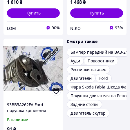
1 610
₴
1 468
₴
Купить
Купить
90%
93%
LOM
NIKO
Смотри также
Бампер передний на ВАЗ-21
Ауди
Поворотники
Реснички на авео
Двигатели
Ford
Фара Skoda Fabia Шкода Фаб
Подушка двигателя на Рено 
Задние стопы
93BB5A262FA Ford
подушка кріплення
Двигатель скутер
глушника
В наличии
91
₴