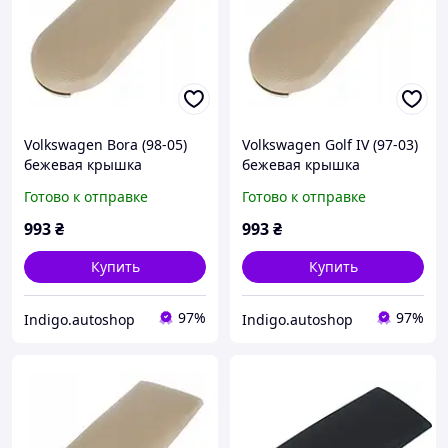
Volkswagen Bora (98-05)
Volkswagen Golf IV (97-03)
бежевая крышка
бежевая крышка
подлокотника с кнопкой
подлокотника с кнопкой
Готово к отправке
Готово к отправке
оббивка КОЖЗАМ,
оббивка КОЖЗАМ,
Фольцваген Бора
Фольцваген Гольф 4
993
₴
993
₴
Купить
Купить
97%
97%
Indigo.autoshop
Indigo.autoshop