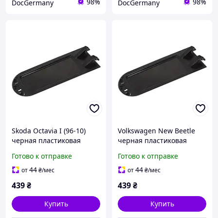
98%
98%
DocGermany
DocGermany
Skoda Octavia I (96-10)
Volkswagen New Beetle
черная пластиковая
черная пластиковая
крышка подлокотника
крышка подлокотника
Готово к отправке
Готово к отправке
(без обшивки!), Шкода
(без обшивки!),
Октавиа 1
Фольксваген Нью Битл
44
44
от
₴
/мес
от
₴
/мес
439
₴
439
₴
Купить
Купить