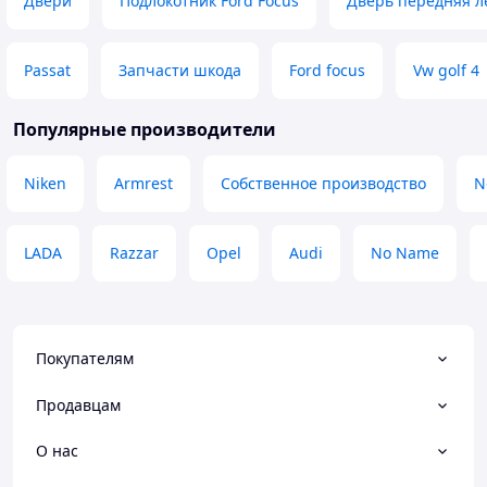
Двери
Подлокотник Ford Focus
Дверь передняя л
Passat
Запчасти шкода
Ford focus
Vw golf 4
Популярные производители
Niken
Armrest
Собственное производство
N
LADA
Razzar
Opel
Audi
No Name
Покупателям
Продавцам
О нас