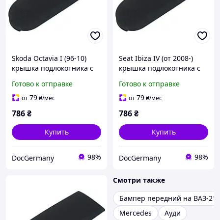
Skoda Octavia I (96-10)
Seat Ibiza IV (от 2008-)
крышка подлокотника с
крышка подлокотника с
кнопкой ТКАНЬ, Шкода
кнопкой ТКАНЬ, Сеат
Готово к отправке
Готово к отправке
Октавия 1
Ибица 4
79
79
от
₴
/мес
от
₴
/мес
786
₴
786
₴
Купить
Купить
98%
98%
DocGermany
DocGermany
Смотри также
Бампер передний на ВАЗ-21
Mercedes
Ауди