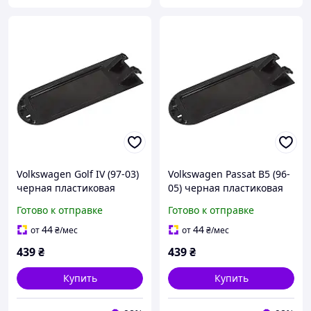
Volkswagen Golf IV (97-03)
Volkswagen Passat B5 (96-
черная пластиковая
05) черная пластиковая
крышка подлокотника
крышка подлокотника
Готово к отправке
Готово к отправке
(без обшивки!),
(без обшивки!),
Фольксваген Гольф 4
Фольксваген Пассат Б5
44
44
от
₴
/мес
от
₴
/мес
439
₴
439
₴
Купить
Купить