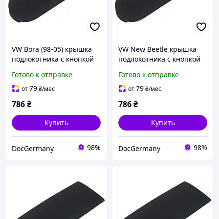
VW Bora (98-05) крышка
VW New Beetle крышка
подлокотника с кнопкой
подлокотника с кнопкой
ТКАНЬ, Фольцваген Бора
ТКАНЬ, Фольцваген Нью
Готово к отправке
Готово к отправке
Битл
79
79
от
₴
/мес
от
₴
/мес
786
₴
786
₴
Купить
Купить
98%
98%
DocGermany
DocGermany