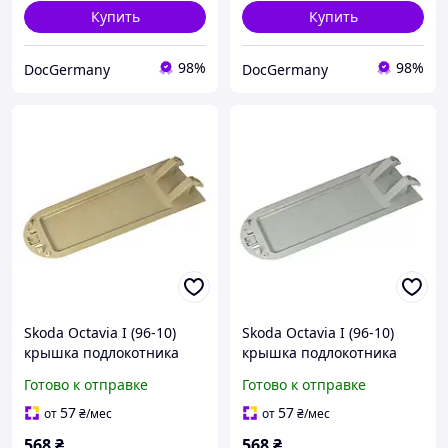
Купить
Купить
98%
98%
DocGermany
DocGermany
Skoda Octavia I (96-10)
Skoda Octavia I (96-10)
крышка подлокотника
крышка подлокотника
бежевая пластиковая без
серая пластиковая без
Готово к отправке
Готово к отправке
обивки, Шкода Октавиа 1
обивки, Шкода Октавиа 1
57
57
от
₴
/мес
от
₴
/мес
568
₴
568
₴