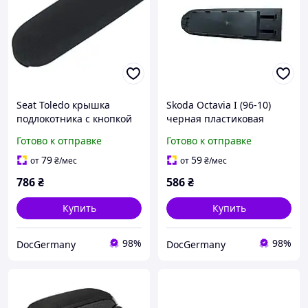
Seat Toledo крышка
Skoda Octavia I (96-10)
подлокотника с кнопкой
черная пластиковая
ТКАНЬ, Сеат Толедо
крышка подлокотника
Готово к отправке
Готово к отправке
(без обшивки!), Шкода
Октавиа 1
79
59
от
₴
/мес
от
₴
/мес
786
₴
586
₴
Купить
Купить
98%
98%
DocGermany
DocGermany