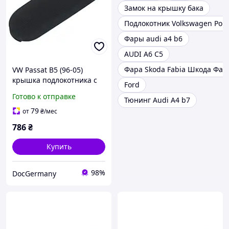
Замок на крышку бака
Подлокотник Volkswagen Polo
Фары audi a4 b6
AUDI A6 C5
Фара Skoda Fabia Шкода Фаб
VW Passat B5 (96-05)
крышка подлокотника с
Ford
кнопкой ТКАНЬ,
Готово к отправке
Тюнинг Audi A4 b7
Фольцваген Пассат Б5
79
от
₴
/мес
786
₴
Купить
98%
DocGermany