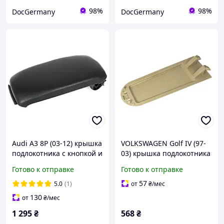
98%
98%
DocGermany
DocGermany
Audi A3 8P (03-12) крышка
VOLKSWAGEN Golf IV (97-
подлокотника с кнопкой и
03) крышка подлокотника
обивкой, черная экокожа,
бежевая пластиковая без
Готово к отправке
Готово к отправке
Ауди А3 8П
обивки, Гольф 4
57
5.0
(1)
от
₴
/мес
130
от
₴
/мес
1 295
₴
568
₴