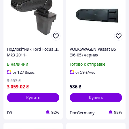
Подлокітник Ford Focus III
VOLKSWAGEN Passat B5
Mk3 2011-
(96-05) черная
пластиковая крышка
В наличии
Готово к отправке
подлокотника (без
обшивки!), Пассат Б5
127
59
от
₴
/мес
от
₴
/мес
3 557
₴
3 059
.02
₴
586
₴
Купить
Купить
92%
98%
D3
DocGermany