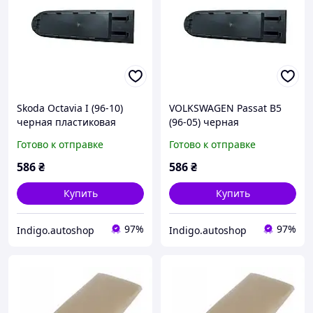
Skoda Octavia I (96-10)
VOLKSWAGEN Passat B5
черная пластиковая
(96-05) черная
крышка подлокотника
пластиковая крышка
Готово к отправке
Готово к отправке
(без обшивки!), Шкода
подлокотника (без
Октавиа 1
обшивки!), Пассат Б5
586
₴
586
₴
Купить
Купить
97%
97%
Indigo.autoshop
Indigo.autoshop