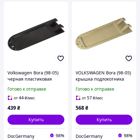
Volkswagen Bora (98-05)
VOLKSWAGEN Bora (98-05)
черная пластиковая
крышка подлокотника
крышка подлокотника
бежевая пластиковая без
Готово к отправке
Готово к отправке
(без обшивки!),
обивки, Бора
Фольксваген Бора
44
57
от
₴
/мес
от
₴
/мес
439
₴
568
₴
Купить
Купить
98%
98%
DocGermany
DocGermany