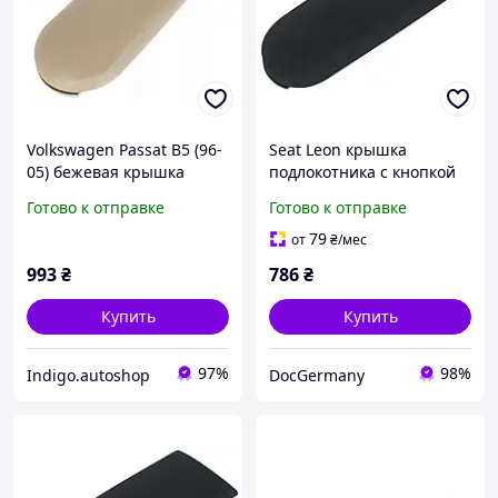
Volkswagen Passat B5 (96-
Seat Leon крышка
05) бежевая крышка
подлокотника с кнопкой
подлокотника с кнопкой
ТКАНЬ, Сеат Леон
Готово к отправке
Готово к отправке
оббивка КОЖЗАМ,
Фольцваген Пассат Б5
79
от
₴
/мес
993
₴
786
₴
Купить
Купить
97%
98%
Indigo.autoshop
DocGermany