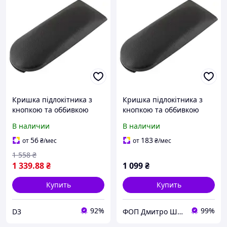
Кришка підлокітника з
Кришка підлокітника з
кнопкою та оббивкою
кнопкою та оббивкою
(комплект) для
(комплект) для
В наличии
В наличии
Volkswagen, Skoda, Seat,
Volkswagen, Skoda, Seat,
чорна екошкіра
чорна екошкіра
56
183
от
₴
/мес
от
₴
/мес
1 558
₴
1 339
.88
₴
1 099
₴
Купить
Купить
92%
99%
D3
ФОП Дмитро Шуст Анатолійович