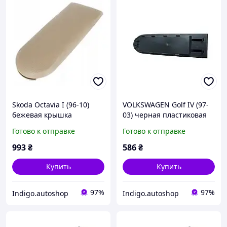
Skoda Octavia I (96-10)
VOLKSWAGEN Golf IV (97-
бежевая крышка
03) черная пластиковая
подлокотника с кнопкой
крышка подлокотника
Готово к отправке
Готово к отправке
оббивка КОЖЗАМ, Шкода
(без обшивки!), Гольф 4
Октавиа 1
993
₴
586
₴
Купить
Купить
97%
97%
Indigo.autoshop
Indigo.autoshop