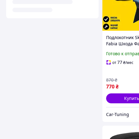
Подлокотник S
Fabia Шкода Ф
2022- перфора
Готово к отпра
тюнинг салона
Бокс бардачок 
77
от
₴
/мес
Аксессуары
870
₴
770
₴
Купит
Car-Tuning