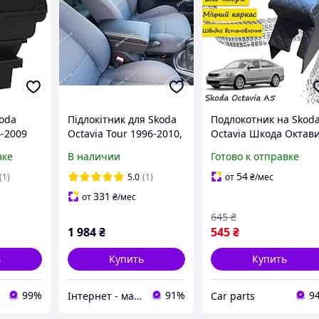
koda
Підлокітник для Skoda
Подлокотник на Skod
4-2009
Octavia Tour 1996-2010,
Octavia Шкода Октав
USB
чорний
А5 нитка черный
вке
В наличии
Готово к отправке
54
(1)
5.0
(1)
от
₴
/мес
331
от
₴
/мес
645
₴
1 984
₴
545
₴
ь
Купить
Купить
99%
91%
9
Інтернет - магазин "driver"
Сar parts