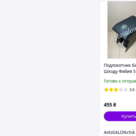
Подлокотник б
Шкоду Фабия 
FABIA с вышив
Готово к отпра
логотипом че
3.0
455
₴
Купит
AvtoSALONchik