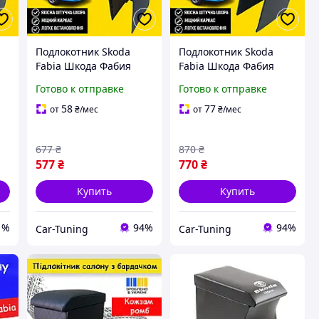
Подлокотник Skoda
Подлокотник Skoda
Fabia Шкода Фабия
Fabia Шкода Фабия
2014-2022 нить черный
2014-2022 перфорация
Готово к отправке
Готово к отправке
тюнинг салона обвес
тюнинг салона обвес
Бокс бардачок Tuning
Бокс бардачок Tuning
58
77
от
₴
/мес
от
₴
/мес
Аксессуары
Аксессуары
677
₴
870
₴
577
₴
770
₴
Купить
Купить
1%
94%
94%
Car-Tuning
Car-Tuning