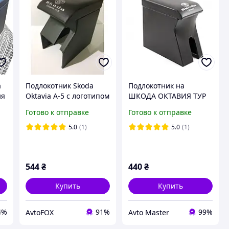
a
Подлокотник Skoda
Подлокотник на
ия
Oktavia A-5 с логотипом
ШКОДА ОКТАВИЯ ТУР
черный
SKODA OCTAVIA TOUR
Готово к отправке
Готово к отправке
черный с вышивкой
5.0
(1)
5.0
(1)
544
₴
440
₴
Купить
Купить
4%
91%
99%
AvtoFOX
Avto Master