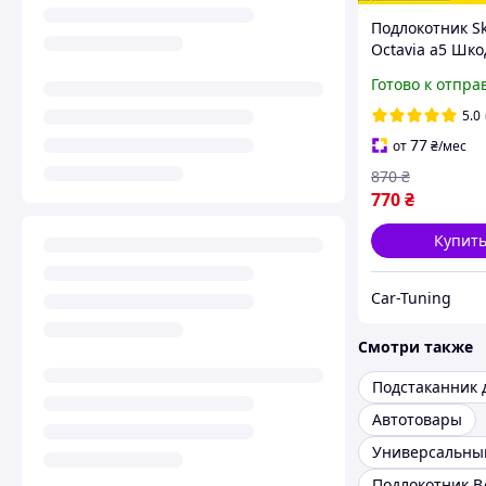
Подлокотник S
Octavia a5 Шко
Октавия А5
Готово к отпра
перфорация т
салона обвес Б
5.0
бардачок Tuni
77
от
₴
/мес
Аксессуары
870
₴
770
₴
Купит
Car-Tuning
Смотри также
Подстаканник 
Автотовары
Подлокотник В