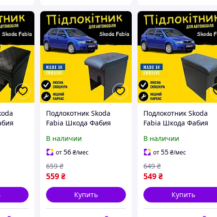
koda
Подлокотник Skoda
Подлокотник Skoda
абия
Fabia Шкода Фабия
Fabia Шкода Фабия
ардачок
черная нить бардачок
нить синяя бардачок
В наличии
В наличии
 обвес
тюнинг салона обвес
тюнинг салона обвес
уары
Tuning аксессуары
Tuning аксессуары
56
55
от
₴
/мес
от
₴
/мес
659
₴
649
₴
559
₴
549
₴
ь
Купить
Купить