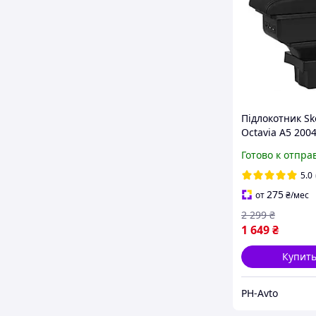
Підлокотник S
Octavia A5 200
Підлокітник з 
Готово к отпра
преміум якість
5.0
275
от
₴
/мес
2 299
₴
1 649
₴
Купит
PH-Avto