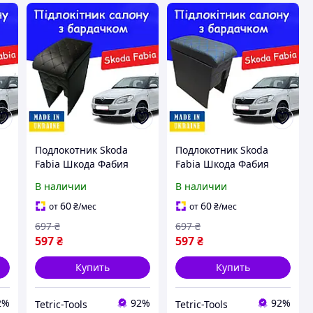
Подлокотник Skoda
Подлокотник Skoda
Fabia Шкода Фабия
Fabia Шкода Фабия
черная нить тюнинг
черная нить тюнинг
В наличии
В наличии
салона обвес Бокс
салона обвес Бокс
бардачок Tuning
бардачок Tuning
60
60
от
₴
/мес
от
₴
/мес
Аксессуары
Аксессуары
697
₴
697
₴
597
₴
597
₴
Купить
Купить
2%
92%
92%
Tetric-Tools
Tetric-Tools