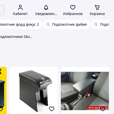
Кабинет
Уведомления
Избранное
Корзина
локотник форд фокус 2
Подлокотник фабия
Подлоко
Автомобильные подлокотники Skoda