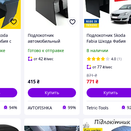
koda
Подлокотник
Подлокотник Skoda
абия с
автомобильный
Fabia Шкода Фабия
ция
модельный Skoda Fabia
перфорация тюнинг
вке
Готово к отправке
В наличии
 обвес
с логотипом черный
салона обвес Бокс
Tuning
бардачок Tuning
42
от
₴
/мес
4.0
(1)
Аксессуары
77
от
₴
/мес
871
₴
415
₴
771
₴
ь
Купить
Купить
94%
99%
9
AVTOFISHKA
Tetric-Tools