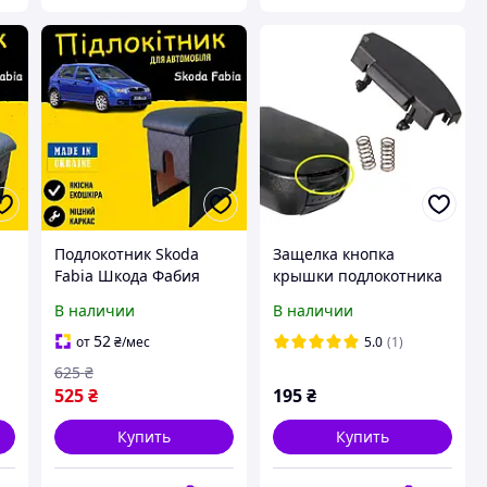
Подлокотник Skoda
Защелка кнопка
Fabia Шкода Фабия
крышки подлокотника
серый ромб бардачок
Skoda Octavia
В наличии
В наличии
тюнинг салона обвес
Tuning аксессуары
52
от
₴
/мес
5.0
(1)
625
₴
525
₴
195
₴
Купить
Купить