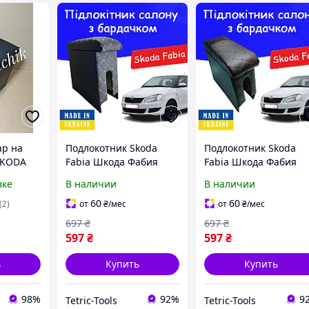
ар на
Подлокотник Skoda
Подлокотник Skoda
SKODA
Fabia Шкода Фабия
Fabia Шкода Фабия
кой
белая нить тюнинг
красная нить тюнинг
вке
В наличии
В наличии
рный
салона обвес Бокс
салона обвес Бокс
бардачок Tuning
бардачок Tuning
60
60
(2)
от
₴
/мес
от
₴
/мес
Аксессуары
Аксессуары
697
₴
697
₴
597
₴
597
₴
ь
Купить
Купить
98%
92%
9
Tetric-Tools
Tetric-Tools