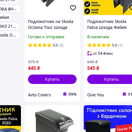
Подлокотник форд фокус 2
абия
Подлокотник на Skoda
Подлокотник Skoda
Подлокотники ВАЗ 2101-2107
Octavia Tour Шкода
Fabia Шкода Фабия
Октавия Тур с
нить серая бардачок
Подлокотник Skoda Octavia A5
Готово к отправке
В наличии
вышивкой черный
тюнинг салона обвес
Tuning аксессуары
5.0
(3)
5.0
(1)
54
от
₴
/мес
575
₴
645
₴
445
₴
545
₴
Купить
Купить
99%
9
Avto Covers
Give You