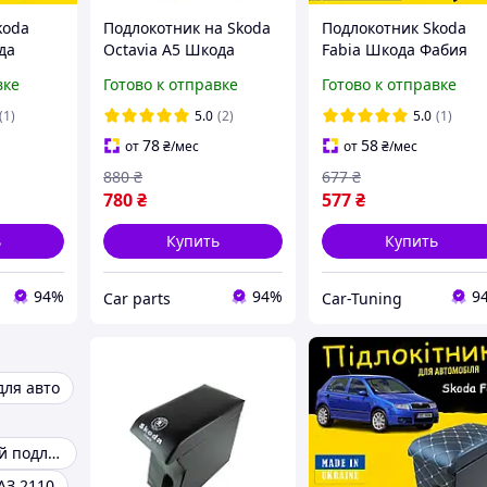
koda
Подлокотник на Skoda
Подлокотник Skoda
да
Octavia A5 Шкода
Fabia Шкода Фабия
Октавия А5
2014-2022 нить
вке
Готово к отправке
Готово к отправке
юнинг
перфорация
красная тюнинг сало
окс
обвес Бокс бардачок
(1)
5.0
(2)
5.0
(1)
ng
Tuning Аксессуары
78
58
от
₴
/мес
от
₴
/мес
880
₴
677
₴
780
₴
577
₴
ь
Купить
Купить
94%
94%
9
Сar parts
Car-Tuning
для авто
Универсальный подлокотник
АЗ 2110