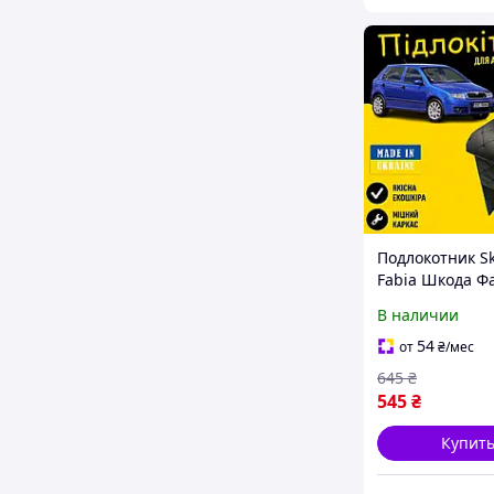
Подлокотник S
Fabia Шкода Ф
черная нить б
В наличии
тюнинг салона
Tuning аксесс
54
от
₴
/мес
645
₴
545
₴
Купит