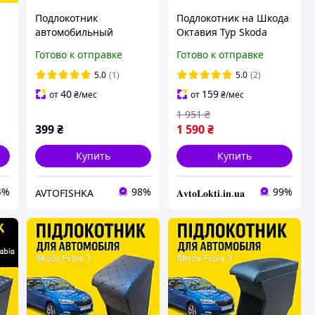
Подлокотник
Подлокотник на Шкода
автомобильный
Октавия Тур Skoda
модельный Skoda Fabia
Octavia Tour
Готово к отправке
Готово к отправке
на
с логотипом черный
5.0
(1)
5.0
(2)
40
159
от
₴
/мес
от
₴
/мес
1 951
₴
399
₴
1 590
₴
Купить
Купить
4%
98%
99%
AVTOFISHKA
𝐀𝐯𝐭𝐨𝐋𝐨𝐤𝐭𝐢.𝐢𝐧.𝐮𝐚