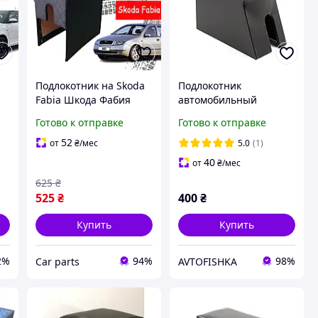
Подлокотник на Skoda
Подлокотник
Fabia Шкода Фабия
автомобильный
ромб черный
модельный Skoda
Готово к отправке
Готово к отправке
Octavia Tour 1996-2010
с вышивкой черный
52
от
₴
/мес
5.0
(1)
40
от
₴
/мес
625
₴
525
₴
400
₴
Купить
Купить
2%
94%
98%
Сar parts
AVTOFISHKA