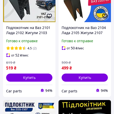
Подлокотник на Ваз 2101
Подлокотник на Ваз 2104
Лада 2102 Жигули 2103
Лада 2105 Жигули 2107
Lada 2106. Нить Серый
черный.
Готово к отправке
Готово к отправке
бокс бар
50
4.5
(2)
от
₴
/мес
52
от
₴
/мес
619
₴
599
₴
519
₴
499
₴
Купить
Купить
94%
94%
Сar parts
Сar parts