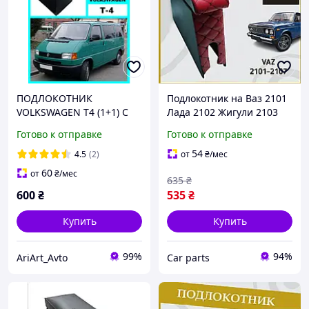
ПОДЛОКОТНИК
Подлокотник на Ваз 2101
VOLKSWAGEN T4 (1+1) С
Лада 2102 Жигули 2103
ВЫШИВКОЙ ЧЕРНЫЙ
Lada 2106. Нить Красный
Готово к отправке
Готово к отправке
бокс бар
54
4.5
(2)
от
₴
/мес
60
от
₴
/мес
635
₴
600
₴
535
₴
Купить
Купить
99%
94%
AriArt_Avto
Сar parts