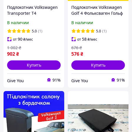
Подлокотник Volkswagen
Подлокотник Volkswagen
Transporter T4
Golf 4 Фольксваген Гольф
Фольксваген Транспортер
4 нить красная Бокс
В наличии
В наличии
Т4 1+1 черный тюнинг
бардачок тюнинг салона
салона аксессуары
обвес Tuning аксессуары
5.0
(1)
5.0
(1)
90
58
от
₴
/мес
от
₴
/мес
1 002
₴
676
₴
902
₴
576
₴
Купить
Купить
91%
91%
Give You
Give You