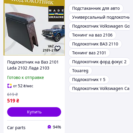
Подстаканник для авто
Универсальный подлокотник
Подлокотник Volkswagen Golf
Тюнинг на ваз 2106
Подлокотник ВАЗ 2110
Тюнинг ваз 2101
Подлокотник форд фокус 2
Подлокотник на Ваз 2101
Lada 2102 Лада 2103
Touareg
Жигули 2106. Нить
Готово к отправке
Подлокотник т 5
Коричневый бокс бар
52
от
₴
/мес
Подлокотник Volkswagen Cad
619
₴
519
₴
Купить
94%
Сar parts