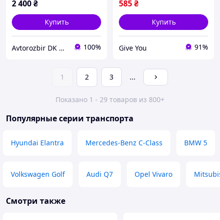
2 400
₴
585
₴
Купить
Купить
100%
91%
Avtorozbir DK Motors
Give You
1
2
3
...
Показано 1 - 29 товаров из 800+
Популярные серии транспорта
Hyundai Elantra
Mercedes-Benz C-Class
BMW 5
Volkswagen Golf
Audi Q7
Opel Vivaro
Mitsubi
Смотри также