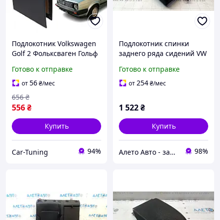
Подлокотник Volkswagen
Подлокотник спинки
Golf 2 Фольксваген Гольф
заднего ряда сидений VW
2 1983-1991 черный
Golf 15-17 ткань черная
Готово к отправке
Готово к отправке
тюнинг салона обвес Бокс
5GM885081HLI8
бардачок Tuning
56
254
от
₴
/мес
от
₴
/мес
Аксессуары
656
₴
556
₴
1 522
₴
Купить
Купить
94%
98%
Car-Tuning
Алето Авто - запчасти на авто из США