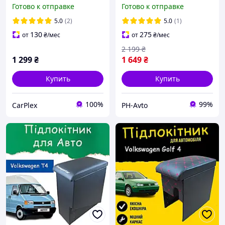
Polo Серый
USB преміум якість
Готово к отправке
Готово к отправке
5.0
(2)
5.0
(1)
130
275
от
₴
/мес
от
₴
/мес
2 199
₴
1 299
₴
1 649
₴
Купить
Купить
100%
99%
CarPlex
PH-Avto