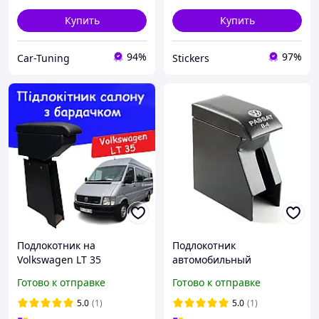
Купить
Купить
94%
97%
Car-Tuning
Stickers
Подлокотник на
Подлокотник
Volkswagen LT 35
автомобильный
Фольксваген ЛТ 35
модельный Volkswagen
Готово к отправке
Готово к отправке
перфорация 1996 - 2006
Passat B4 логотипом
тюнинг салона обвес Бокс
черный
5.0
(1)
5.0
(1)
бардачок