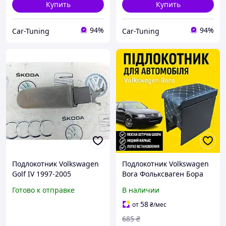
Купить
Купить
94%
94%
Car-Tuning
Car-Tuning
Подлокотник Volkswagen
Подлокотник Volkswagen
Golf IV 1997-2005
Bora Фольксваген Бора
3B0864209
серый ромб бардачок
Готово к отправке
В наличии
тюнинг салона Tuning
аксессуары
58
от
₴
/мес
685
₴