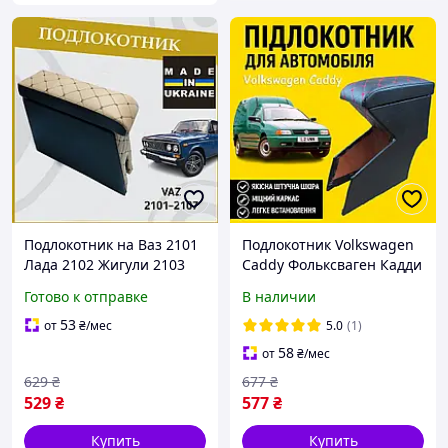
Подлокотник на Ваз 2101
Подлокотник Volkswagen
Лада 2102 Жигули 2103
Caddy Фольксваген Кадди
Lada 2106. Нить Бежевый
1996 - 2003 черный ромб
Готово к отправке
В наличии
бокс бар
бардачок тюнинг салона
Tuning аксессуары
53
от
₴
/мес
5.0
(1)
58
от
₴
/мес
629
₴
677
₴
529
₴
577
₴
Купить
Купить