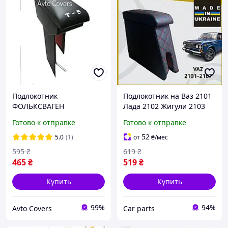
Подлокотник
Подлокотник на Ваз 2101
ФОЛЬКСВАГЕН
Лада 2102 Жигули 2103
ТРАНСПОРТЕР Т5 1+2
Lada 2106 Нить Красный
Готово к отправке
Готово к отправке
Volkswagen Transporter Т5
бокс бар
1+2 черный с вышивкой
52
5.0
(1)
от
₴
/мес
595
₴
619
₴
465
₴
519
₴
Купить
Купить
99%
94%
Avto Covers
Сar parts