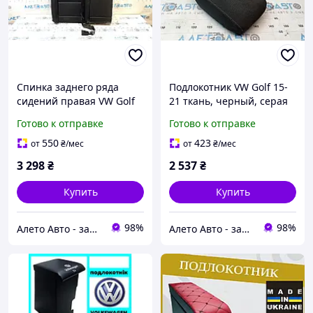
Спинка заднего ряда
Подлокотник VW Golf 15-
сидений правая VW Golf
21 ткань, черный, серая
15-16 кожа черная, с
строчка 5GM864207CAMK
Готово к отправке
Готово к отправке
ремнем и подлокотником,
надрывы
550
423
от
₴
/мес
от
₴
/мес
5GM885806ALEQZ
3 298
₴
2 537
₴
Купить
Купить
98%
98%
Алето Авто - запчасти на авто из США
Алето Авто - запчасти на авто из США