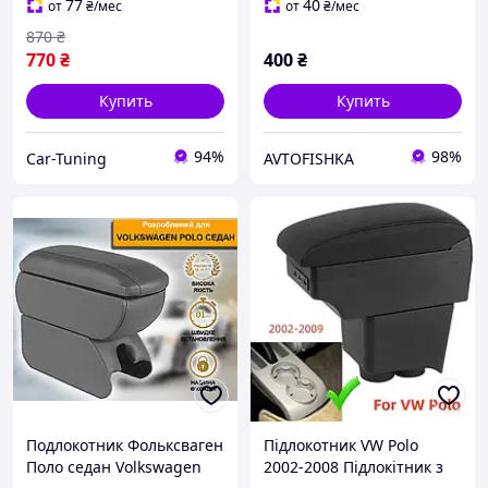
77
40
от
₴
/мес
от
₴
/мес
870
₴
770
₴
400
₴
Купить
Купить
94%
98%
Car-Tuning
AVTOFISHKA
Подлокотник Фольксваген
Підлокотник VW Polo
Поло седан Volkswagen
2002-2008 Підлокітник з