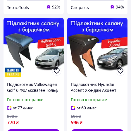
92%
94%
Tetric-Tools
Сar parts
Подлокотник Volkswagen
Подлокотник Hyundai
Golf 6 Фольксваген Гольф
Accent Хюндай Акцент
6 перфорация тюнинг
2011-2017 черный
Готово к отправке
Готово к отправке
салона обвес Бокс
тюнинг салона обвес Бокс
бардачок Tuning Аксессу
бардачок Tuning
77
60
от
₴
/мес
от
₴
/мес
Аксессуар
870
₴
696
₴
770
₴
596
₴