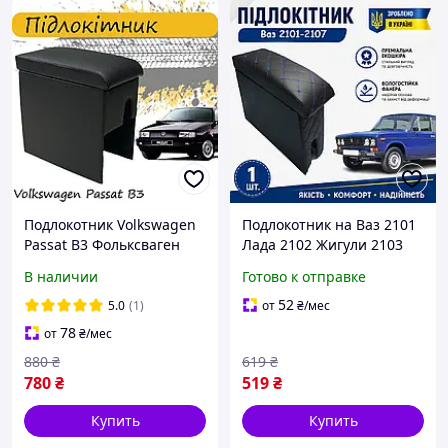
Подлокотник Volkswagen
Подлокотник на Ваз 2101
Passat B3 Фольксваген
Лада 2102 Жигули 2103
Пассат Б3 перфорация
lada 2106. Нить Синий
В наличии
Готово к отправке
бокс бар
52
5.0
(1)
от
₴
/мес
78
от
₴
/мес
880
₴
619
₴
780
₴
519
₴
Купить
Купить