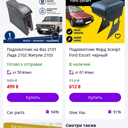
Подлокотник на Ваз 2101
Подлокотник Форд Эскорт
Лада 2102 Жигули 2103
Ford Escort черный
Lada 2106. Ромб черный.
тюнинг салона обвес Бокс
Готово к отправке
В наличии
бардачок Tuning
Аксессуары
50
61
от
₴
/мес
от
₴
/мес
599
₴
712
₴
499
₴
612
₴
Купить
Купить
94%
91%
Сar parts
Give You
Смотри также