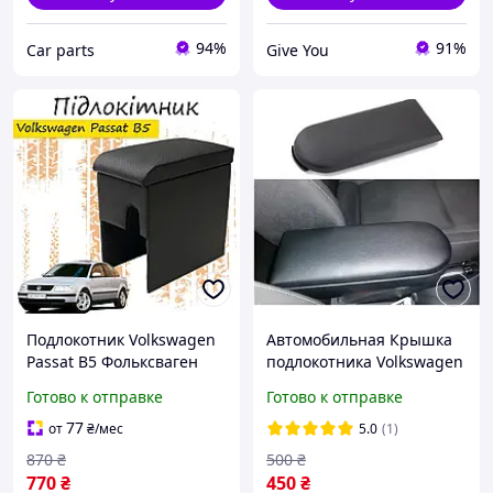
94%
91%
Сar parts
Give You
Подлокотник Volkswagen
Автомобильная Крышка
Passat B5 Фольксваген
подлокотника Volkswagen
Пассат Б5 перфорация
GOLF IV PASSAT B5 1996-
Готово к отправке
Готово к отправке
тюнинг салона обвес Бокс
2005, BORA , SKODA
бардачок Tuning Акс
OCTAVIA I 1996-2010
77
от
₴
/мес
5.0
(1)
Черного цвета
870
₴
500
₴
770
₴
450
₴