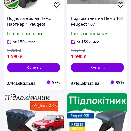
Подлокотник на Пежо
Подлокотник на Пежо 107
Партнер 1 Peugeot
Peugeot 107
Partner 1997-2008
Готово к отправке
Готово к отправке
159
159
от
₴
/мес
от
₴
/мес
1 951
₴
1 951
₴
1 590
₴
1 590
₴
Купить
Купить
99%
99%
𝐀𝐯𝐭𝐨𝐋𝐨𝐤𝐭𝐢.𝐢𝐧.𝐮𝐚
𝐀𝐯𝐭𝐨𝐋𝐨𝐤𝐭𝐢.𝐢𝐧.𝐮𝐚