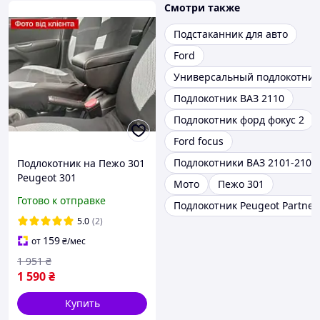
Смотри также
Подстаканник для авто
Ford
Универсальный подлокотник
Подлокотник ВАЗ 2110
Подлокотник форд фокус 2
Ford focus
Подлокотники ВАЗ 2101-2107
Подлокотник на Пежо 301
Peugeot 301
Мото
Пежо 301
Готово к отправке
Подлокотник Peugeot Partner
5.0
(2)
159
от
₴
/мес
1 951
₴
1 590
₴
Купить