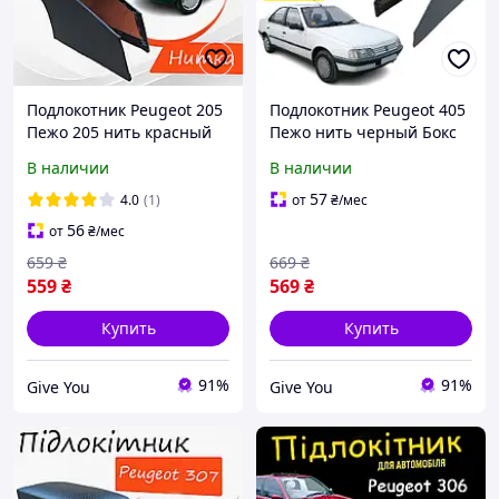
Подлокотник Peugeot 205
Подлокотник Peugeot 405
Пежо 205 нить красный
Пежо нить черный Бокс
Бокс бардачок тюнинг
бардачок тюнинг салона
В наличии
В наличии
салона обвес Tuning
обвес Tuning аксессуары
аксессуары
57
4.0
(1)
от
₴
/мес
56
от
₴
/мес
659
₴
669
₴
559
₴
569
₴
Купить
Купить
91%
91%
Give You
Give You