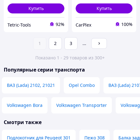
Купить
Купить
92%
100%
Tetric-Tools
CarPlex
1
2
3
...
Показано 1 - 29 товаров из 300+
Популярные серии транспорта
ВАЗ (Lada) 2102, 21021
Opel Combo
ВАЗ (Lada) 210
Volkswagen Bora
Volkswagen Transporter
Volkswag
Смотри также
Подлокотник для Peugeot 301
Пежо 308
Балка зад