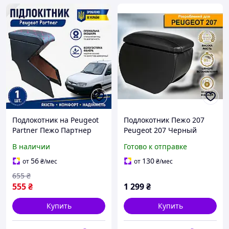
Подлокотник на Peugeot
Подлокотник Пежо 207
Partner Пежо Партнер
Peugeot 207 Черный
1996 - 2008 тюнинг
В наличии
Готово к отправке
салона обвес Бокс
бардачок Tuning
56
130
от
₴
/мес
от
₴
/мес
655
₴
555
₴
1 299
₴
Купить
Купить