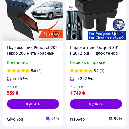
Подлокотник Peugeot 206
Підлокотник Peugeot 301
Пежо 206 нить красный
з 2012 р.в. Підлокітник з
Бокс бардачок тюнинг
USB преміум якість
В наличии
Готово к отправке
салона обвес Tuning
аксессуары
5.0
(2)
5.0
(3)
56
292
от
₴
/мес
от
₴
/мес
659
₴
2 299
₴
559
₴
1 749
₴
Купить
Купить
91%
99%
Give You
PH-Avto