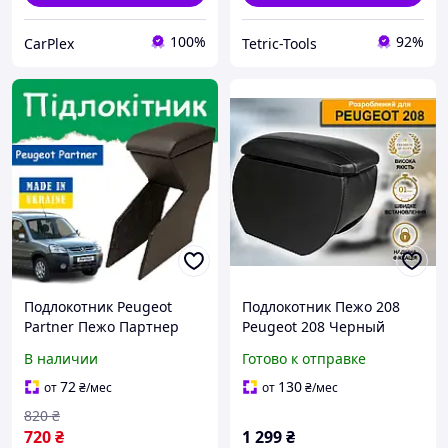
100%
92%
CarPlex
Tetric-Tools
Подлокотник Peugeot
Подлокотник Пежо 208
Partner Пежо Партнер
Peugeot 208 Черный
перфорация 1996 - 2008
В наличии
Готово к отправке
тюнинг салона обвес Бокс
бардачок Tuning
72
130
от
₴
/мес
от
₴
/мес
Аксессуары
820
₴
720
₴
1 299
₴