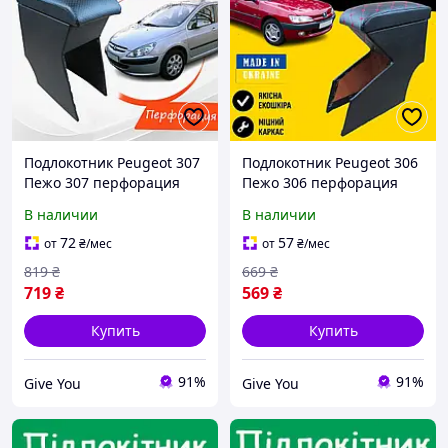
Подлокотник Peugeot 307
Подлокотник Peugeot 306
Пежо 307 перфорация
Пежо 306 перфорация
Бокс бардачок тюнинг
Бокс бардачок тюнинг
В наличии
В наличии
салона обвес Tuning
салона обвес Tuning
аксессуары
аксессуары
72
57
от
₴
/мес
от
₴
/мес
819
₴
669
₴
719
₴
569
₴
Купить
Купить
91%
91%
Give You
Give You