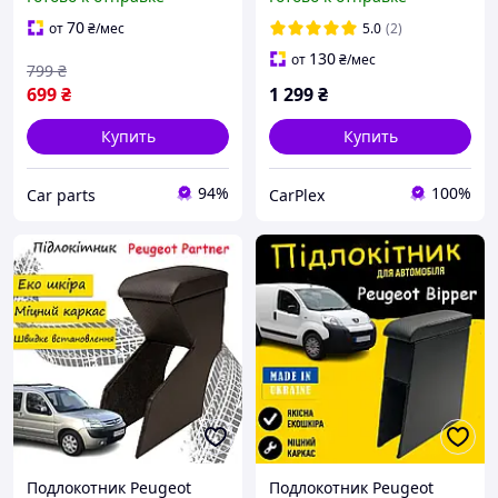
черный
70
от
₴
/мес
5.0
(2)
130
от
₴
/мес
799
₴
699
₴
1 299
₴
Купить
Купить
94%
100%
Сar parts
CarPlex
Подлокотник Peugeot
Подлокотник Peugeot