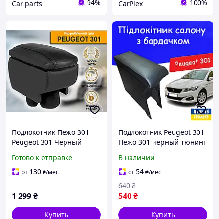
94%
100%
Сar parts
CarPlex
Подлокотник Пежо 301
Подлокотник Peugeot 301
Peugeot 301 Черный
Пежо 301 черный тюнинг
салона обвес Бокс
Готово к отправке
В наличии
бардачок Tuning
Аксессуары
130
54
от
₴
/мес
от
₴
/мес
640
₴
1 299
₴
540
₴
Купить
Купить