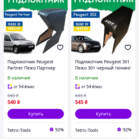
Подлокотник Peugeot
Подлокотник Peugeot 301
Partner Пежо Партнер
Пежо 301 черный тюнинг
черный тюнинг салона
салона обвес Бокс
В наличии
В наличии
обвес Бокс бардачок
бардачок Tuning
Tuning Аксессуары
Аксессуары
54
54
от
₴
/мес
от
₴
/мес
640
₴
645
₴
540
₴
545
₴
Купить
Купить
92%
92%
Tetric-Tools
Tetric-Tools