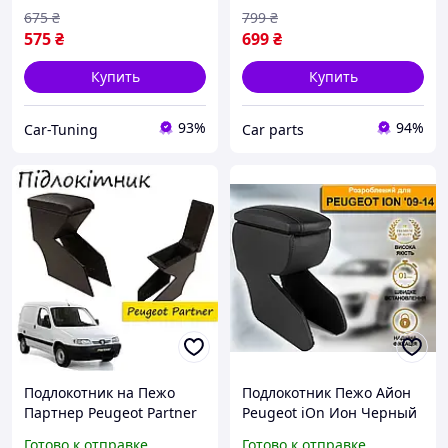
675
₴
799
₴
575
₴
699
₴
Купить
Купить
93%
94%
Car-Tuning
Сar parts
Подлокотник на Пежо
Подлокотник Пежо Айон
Партнер Peugeot Partner
Peugeot iOn Ион Черный
1996 - 2008г перфорация
Готово к отправке
Готово к отправке