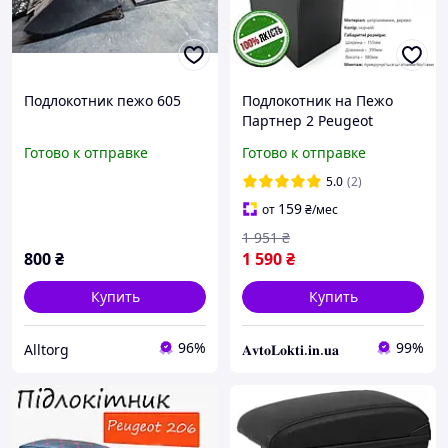
Подлокотник пежо 605
Подлокотник на Пежо
Партнер 2 Peugeot
Partner 2007-2018
Готово к отправке
Готово к отправке
5.0
(2)
159
от
₴
/мес
1 951
₴
800
₴
1 590
₴
Купить
Купить
96%
99%
Alltorg
𝐀𝐯𝐭𝐨𝐋𝐨𝐤𝐭𝐢.𝐢𝐧.𝐮𝐚