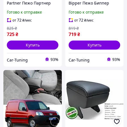
Partner Пежо Партнер
Bipper Пежо Биппер
перфорация тюнинг
перфорация тюнинг
Готово к отправке
Готово к отправке
салона обвес Бокс
салона обвес Бокс
бардачок Tuning
бардачок Tuning
72
72
от
₴
/мес
от
₴
/мес
Аксессуары
Аксессуары
825
₴
819
₴
725
₴
719
₴
Купить
Купить
93%
93%
Car-Tuning
Car-Tuning