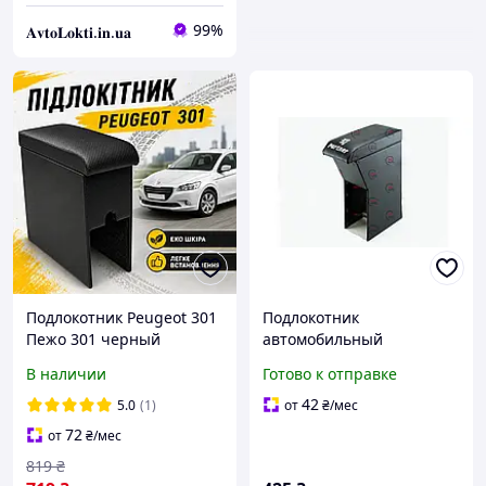
99%
𝐀𝐯𝐭𝐨𝐋𝐨𝐤𝐭𝐢.𝐢𝐧.𝐮𝐚
Подлокотник Peugeot 301
Подлокотник
Пежо 301 черный
автомобильный
перфорация
модельный Peugeot
В наличии
Готово к отправке
Partner черный с
вышивкой (кожзам)
42
5.0
(1)
от
₴
/мес
72
от
₴
/мес
819
₴