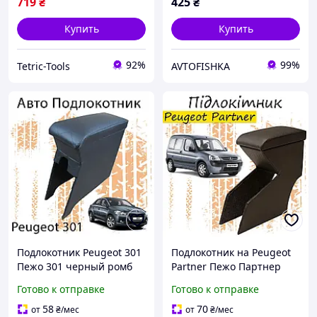
719
₴
425
₴
Купить
Купить
92%
99%
Tetric-Tools
AVTOFISHKA
Подлокотник Peugeot 301
Подлокотник на Peugeot
Пежо 301 черный ромб
Partner Пежо Партнер
тюнинг салона обвес Бокс
1996 - 2008г перфорация
Готово к отправке
Готово к отправке
бардачок Tuning
черный
Аксессуары
58
70
от
₴
/мес
от
₴
/мес