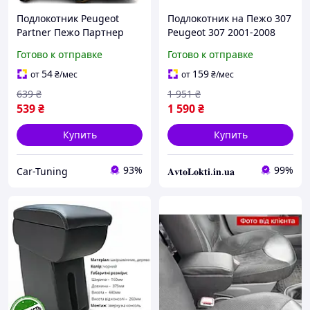
Подлокотник Peugeot
Подлокотник на Пежо 307
Partner Пежо Партнер
Peugeot 307 2001-2008
черный тюнинг салона
Готово к отправке
Готово к отправке
обвес Бокс бардачок
Tuning Аксессуары
54
159
от
₴
/мес
от
₴
/мес
639
₴
1 951
₴
539
₴
1 590
₴
Купить
Купить
93%
99%
Car-Tuning
𝐀𝐯𝐭𝐨𝐋𝐨𝐤𝐭𝐢.𝐢𝐧.𝐮𝐚