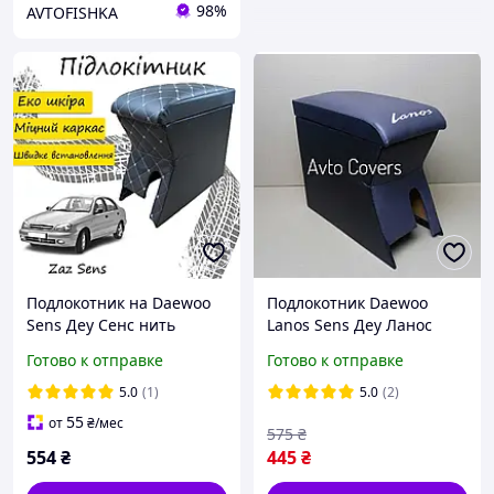
98%
AVTOFISHKA
Подлокотник на Daewoo
Подлокотник Daewoo
Sens Деу Сенс нить
Lanos Sens Деу Ланос
Сенс с вышивкой черный
Готово к отправке
Готово к отправке
5.0
(1)
5.0
(2)
55
от
₴
/мес
575
₴
554
₴
445
₴