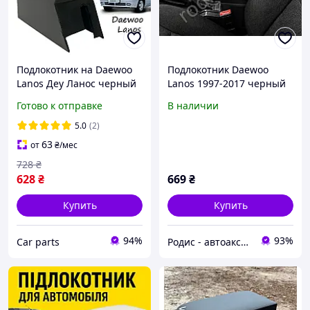
Подлокотник на Daewoo
Подлокотник Daewoo
Lanos Деу Ланос черный
Lanos 1997-2017 черный
перфорация
Готово к отправке
В наличии
5.0
(2)
63
от
₴
/мес
728
₴
628
₴
669
₴
Купить
Купить
94%
93%
Сar parts
Родис - автоаксессуары и запасные части