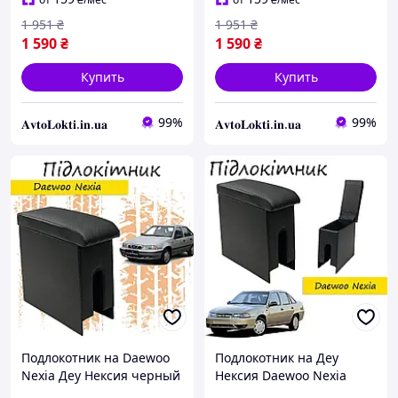
1 951
₴
1 951
₴
1 590
₴
1 590
₴
Купить
Купить
99%
99%
𝐀𝐯𝐭𝐨𝐋𝐨𝐤𝐭𝐢.𝐢𝐧.𝐮𝐚
𝐀𝐯𝐭𝐨𝐋𝐨𝐤𝐭𝐢.𝐢𝐧.𝐮𝐚
Подлокотник на Daewoo
Подлокотник на Деу
Nexia Деу Нексия черный
Нексия Daewoo Nexia
перфорация
черный перфорация