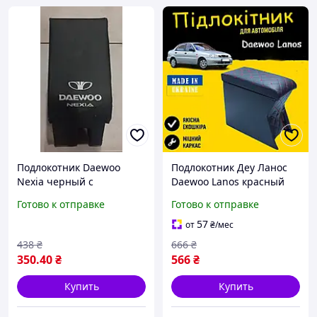
Подлокотник Daewoo
Подлокотник Деу Ланос
Nexia черный с
Daewoo Lanos красный
вышивкой (кожзам)
нить Бокс бардачок
Готово к отправке
Готово к отправке
57
от
₴
/мес
438
₴
666
₴
350
.40
₴
566
₴
Купить
Купить