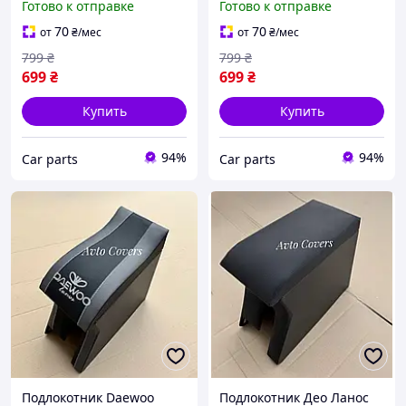
Готово к отправке
Готово к отправке
70
70
от
₴
/мес
от
₴
/мес
799
₴
799
₴
699
₴
699
₴
Купить
Купить
94%
94%
Сar parts
Сar parts
Подлокотник Daewoo
Подлокотник Део Ланос