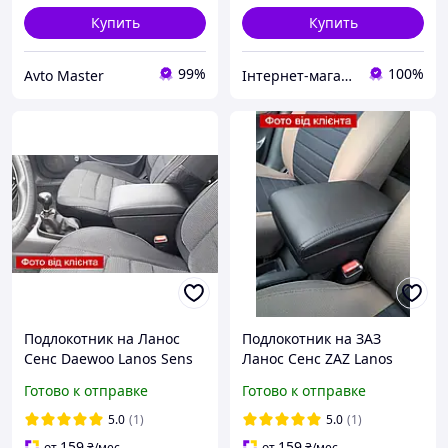
Купить
Купить
99%
100%
Avto Master
Інтернет-магазин "Автостиль Дніпро"
Подлокотник на Ланос
Подлокотник на ЗАЗ
Сенс Daewoo Lanos Sens
Ланос Сенс ZAZ Lanos
Деу Део
Sens
Готово к отправке
Готово к отправке
5.0
(1)
5.0
(1)
159
159
от
₴
/мес
от
₴
/мес