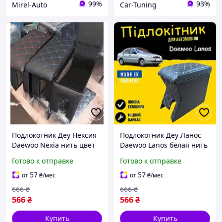
99%
93%
Mirel-Auto
Car-Tuning
Подлокотник Деу Нексия
Подлокотник Деу Ланос
Daewoo Nexia нить цвет
Daewoo Lanos белая нить
на выбор
Бокс бардачок
Готово к отправке
Готово к отправке
57
57
от
₴
/мес
от
₴
/мес
666
₴
666
₴
566
₴
566
₴
Купить
Купить