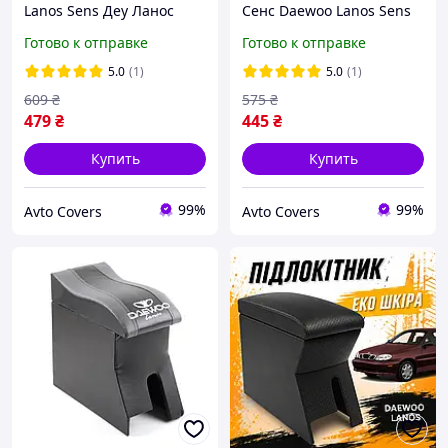
Lanos Sens Деу Ланос
Сенс Daewoo Lanos Sens
Сенс серый с логотипом
черный.
Готово к отправке
Готово к отправке
изогнут
5.0
(1)
5.0
(1)
609
₴
575
₴
479
₴
445
₴
Купить
Купить
99%
99%
Avto Covers
Avto Covers