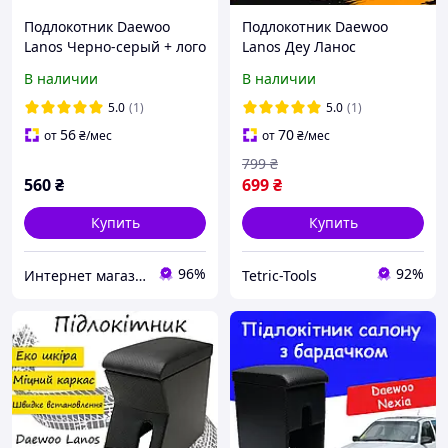
Подлокотник Daewoo
Подлокотник Daewoo
Lanos Черно-серый + лого
Lanos Деу Ланос
"Daewoo", изгиб под руку
перфорацыя тюнинг
В наличии
В наличии
салона обвес Бокс
бардачок Tuning
5.0
(1)
5.0
(1)
Аксессуары
56
70
от
₴
/мес
от
₴
/мес
799
₴
560
₴
699
₴
Купить
Купить
96%
92%
Интернет магазин автотоваров "Гараж"
Tetric-Tools