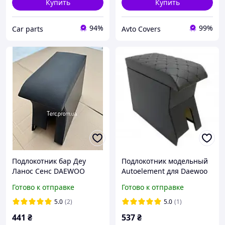
Купить
Купить
94%
99%
Сar parts
Avto Covers
Подлокотник бар Деу
Подлокотник модельный
Ланос Сенс DAEWOO
Autoelement для Daewoo
LANOS SENS черный
Lanos черная строчка
Готово к отправке
Готово к отправке
5.0
(2)
5.0
(1)
441
₴
537
₴