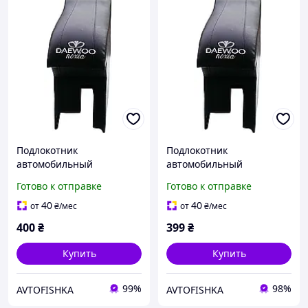
Подлокотник
Подлокотник
автомобильный
автомобильный
модельный DAEWOO
модельный DAEWOO
Готово к отправке
Готово к отправке
NEXIA С ВЫШИВКОЙ
NEXIA С ВЫШИВКОЙ
ЧЕРНЫЙ
ЧЕРНЫЙ
40
40
от
₴
/мес
от
₴
/мес
400
₴
399
₴
Купить
Купить
99%
98%
AVTOFISHKA
AVTOFISHKA