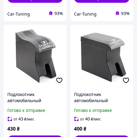
93%
93%
Car-Tuning
Car-Tuning
Подлокотник
Подлокотник
автомобильный
автомобильный
модельный Daewoo Lanos
модельный Daewoo Lanos
Готово к отправке
Готово к отправке
черно-серый с логотипом
серый с вышивкой
(изогнутый)
(кожзам)
43
40
от
₴
/мес
от
₴
/мес
430
₴
400
₴