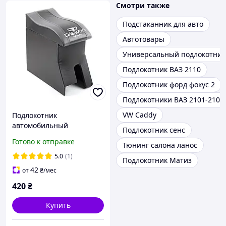
Смотри также
Подстаканник для авто
Автотовары
Универсальный подлокотник
Подлокотник ВАЗ 2110
Подлокотник форд фокус 2
Подлокотники ВАЗ 2101-2107
VW Caddy
Подлокотник
автомобильный
Подлокотник сенс
модельный Daewoo Lanos
Готово к отправке
Тюнинг салона ланос
черно-серый с логотипом
(изогнутый)
5.0
(1)
Подлокотник Матиз
42
от
₴
/мес
420
₴
Купить