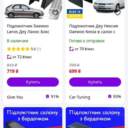
Подлокотник Daewoo
Подлокотник Деу Нексия
Lanos Деу Ланос Бокс
Daewoo Nexia в салон с
бардачок тюнинг салона
бардачком бокс
В наличии
Готово к отправке
обвес Tuning аксессуары
PREMIUM!!!
70
5.0
(1)
от
₴
/мес
72
от
₴
/мес
819
₴
799
₴
719
₴
699
₴
Купить
Купить
91%
93%
Give You
Car-Tuning