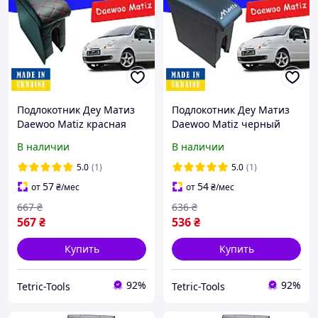
Подлокотник Деу Матиз
Подлокотник Деу Матиз
Daewoo Matiz красная
Daewoo Matiz черный
нить тюнинг салона
тюнинг салона обвес Бокс
В наличии
В наличии
обвес Бокс бардачок
бардачок Tuning
Tuning Аксессуары
Аксессуары
5.0
(1)
5.0
(1)
57
54
от
₴
/мес
от
₴
/мес
667
₴
636
₴
567
₴
536
₴
Купить
Купить
92%
92%
Tetric-Tools
Tetric-Tools