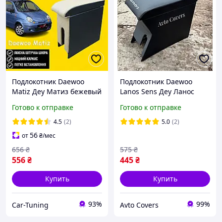
Подлокотник Daewoo
Подлокотник Daewoo
Matiz Деу Матиз бежевый
Lanos Sens Деу Ланос
ромб тюнинг салона
Сенс с вышивкой серый
Готово к отправке
Готово к отправке
обвес Бокс бардачок
Tuning Аксессуары
4.5
(2)
5.0
(2)
56
от
₴
/мес
656
₴
575
₴
556
₴
445
₴
Купить
Купить
93%
99%
Car-Tuning
Avto Covers