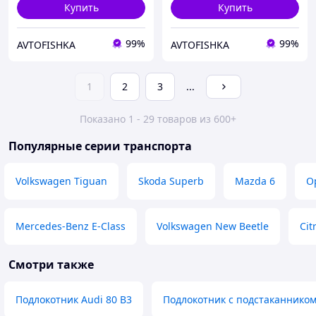
Купить
Купить
99%
99%
AVTOFISHKA
AVTOFISHKA
1
2
3
...
Показано 1 - 29 товаров из 600+
Популярные серии транспорта
Volkswagen Tiguan
Skoda Superb
Mazda 6
O
Mercedes-Benz E-Class
Volkswagen New Beetle
Cit
Смотри также
Подлокотник Audi 80 B3
Подлокотник с подстаканнико