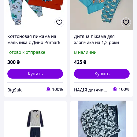
Коттоновая пижама на
Дитяча піжама для
мальчика с Дино Primark
хлопчика на 1,2 роки
86 92
Готово к отправке
В наличии
300
₴
425
₴
Купить
Купить
100%
100%
BigSale
НАДІЯ дитячий світ