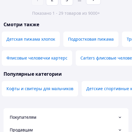
Показано 1 - 29 товаров из 9000+
Смотри также
Детская пижама хлопок
Подростковая пижама
Тр
Флисовые человечки картерс
Carters флисовые челов
Популярные категории
Кофты и свитеры для мальчиков
Детские спортивные 
Покупателям
Продавцам