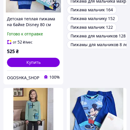
Пижама для мальчика махра
Пижама мальчик 164
Пижама мальчику 152
Детская теплая пижама
на байке Disney 80 см
Пижама мальчик 122
(12мес) цвет Blue AZUL
Готово к отправке
Пижама для мальчиков 128
52
от
₴
/мес
Пижамы для мальчиков 8 лет
525
₴
Купить
100%
OGOSHKA_SHOP