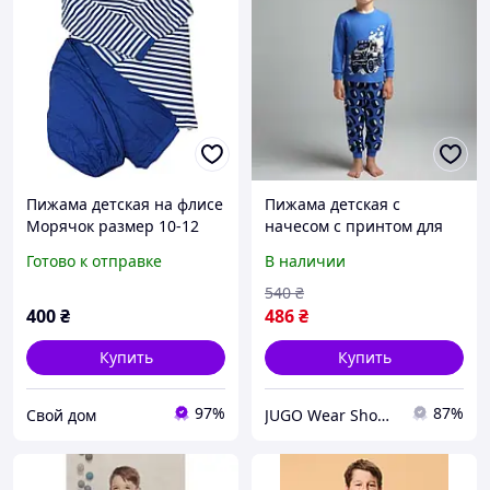
Пижама детская на флисе
Пижама детская с
Морячок размер 10-12
начесом с принтом для
лет цвет синий
мальчика тепла на зиму
Готово к отправке
В наличии
tato 0102302кол Синий 86
540
₴
400
₴
486
₴
Купить
Купить
97%
87%
Свой дом
JUGO Wear Shop ⭐ Український одяг. Комфортний. Доступний. Твій.