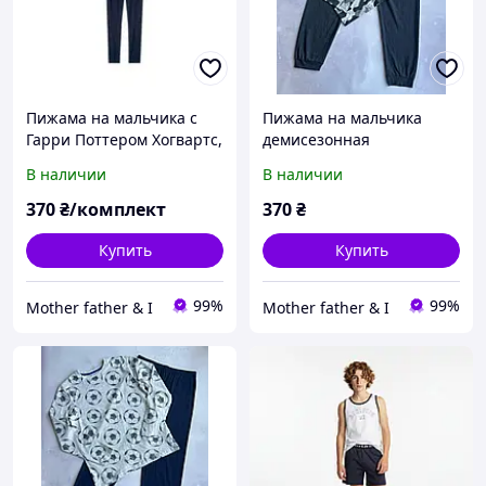
Пижама на мальчика с
Пижама на мальчика
Гарри Поттером Хогвартс,
демисезонная
р.134-140, 146-152 (8-12
камуфяжная Primark
В наличии
В наличии
лет)
р.152 см (11-12 лет)
370
₴/комплект
370
₴
Купить
Купить
99%
99%
Mother father & I
Mother father & I