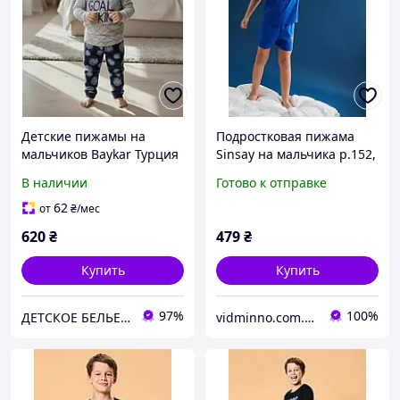
Детские пижамы на
Подростковая пижама
мальчиков Baykar Турция
Sinsay на мальчика р.152,
хлопковая хб пижама для
11-12 лет, синяя,
В наличии
Готово к отправке
мальчика трикотажная
Superman
голубая Арт. 9634-223
62
от
₴
/мес
620
₴
479
₴
Купить
Купить
97%
100%
ДЕТСКОЕ БЕЛЬЕ БАЙКАР
vidminno.com.ua - відмінний одяг для всієї родини