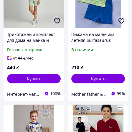
Трикотажный комплект
Пижама на мальчика
для дома на майка и
летняя Surfasaurus
шорты пижама Pepperts
хлопковая Primark р.92 см
Готово к отправке
В наличии
146-152 см (10-12Y)
(1,5-2 года)
44
от
₴
/мес
440
₴
210
₴
Купить
Купить
100%
99%
Интернет-магазин "Детки"
Mother father & I