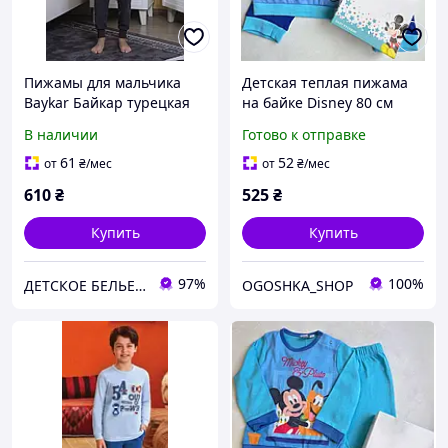
Пижамы для мальчика
Детская теплая пижама
Baykar Байкар турецкая
на байке Disney 80 см
детская трикотажная хб
(12мес) цвет Blue AZUL
В наличии
Готово к отправке
пижама на мальчиков
самолеты Арт. 9751-499
61
52
от
₴
/мес
от
₴
/мес
610
₴
525
₴
Купить
Купить
97%
100%
ДЕТСКОЕ БЕЛЬЕ БАЙКАР
OGOSHKA_SHOP