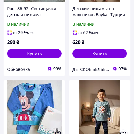
Рост 86-92 -Светящаяся
Детские пижамы на
детская пижама
мальчиков Baykar Турция
(человечек) "Скелет" для
хлопковая хб пижама для
В наличии
В наличии
девочки или мальчика на
мальчика трикотажная
1-2 года
голубая Арт. 9634-107
29
62
от
₴
/мес
от
₴
/мес
290
₴
620
₴
Купить
Купить
99%
97%
Обновочка
ДЕТСКОЕ БЕЛЬЕ БАЙКАР