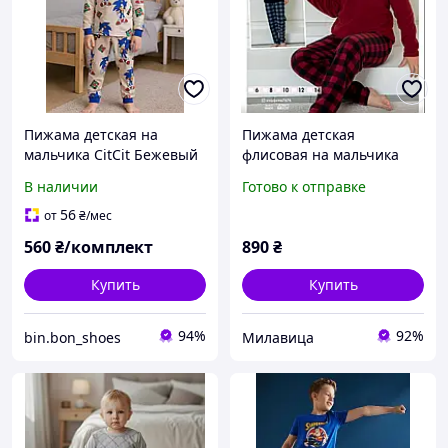
Пижама детская на
Пижама детская
мальчика CitCit Бежевый
флисовая на мальчика
(1224)
6лет бордовая, 13-14 лет
В наличии
Готово к отправке
зел.Турция.
56
от
₴
/мес
560
₴/комплект
890
₴
Купить
Купить
94%
92%
bin.bon_shoes
Милавица