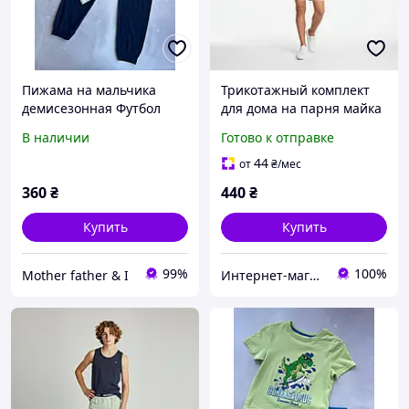
Пижама на мальчика
Трикотажный комплект
демисезонная Футбол
для дома на парня майка
Primark р.146, 152 см (10-
и шорты пижама 146-152
В наличии
Готово к отправке
12 лет)
см (10-12Y) Pepperts
44
от
₴
/мес
360
₴
440
₴
Купить
Купить
99%
100%
Mother father & I
Интернет-магазин "Детки"