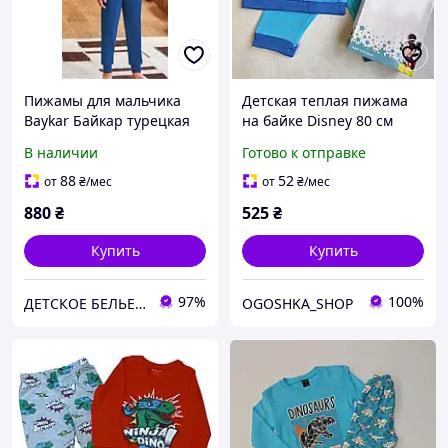
Пижамы для мальчика
Детская теплая пижама
Baykar Байкар турецкая
на байке Disney 80 см
детская трикотажная хб
(12мес) цвет Blue AZUL
В наличии
Готово к отправке
пижама на мальчиков
гонки голубая 9787-105
88
52
от
₴
/мес
от
₴
/мес
880
₴
525
₴
Купить
Купить
97%
100%
ДЕТСКОЕ БЕЛЬЕ БАЙКАР
OGOSHKA_SHOP