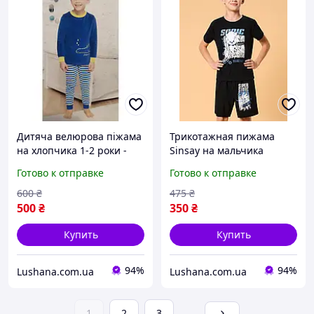
Дитяча велюрова піжама
Трикотажная пижама
на хлопчика 1-2 роки -
Sinsay на мальчика
р.86-92
подростка / Sonic /
Готово к отправке
Готово к отправке
футболка + шорты / р.152,
11-12 лет
600
₴
475
₴
500
₴
350
₴
Купить
Купить
94%
94%
Lushana.com.ua
Lushana.com.ua
1
2
3
...