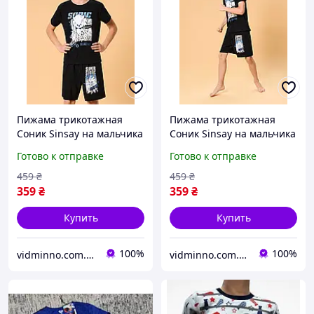
Пижама трикотажная
Пижама трикотажная
Соник Sinsay на мальчика
Соник Sinsay на мальчика
р.152, 11-12 лет
р.152, 11-12 лет
Готово к отправке
Готово к отправке
459
₴
459
₴
359
₴
359
₴
Купить
Купить
100%
100%
vidminno.com.ua - відмінний одяг для всієї родини
vidminno.com.ua - відмінний одяг для всієї родини