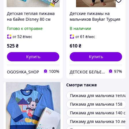
Детская теплая пижама
Детские пижамы на
на байке Disney 80 см
мальчиков Baykar Турция
(12мес) цвет Blue AZUL
хлопковая пижама для
Готово к отправке
В наличии
мальчика домашний
костюм футбол Арт. 9749-
52
61
от
₴
/мес
от
₴
/мес
107
525
₴
610
₴
Купить
Купить
100%
97%
OGOSHKA_SHOP
ДЕТСКОЕ БЕЛЬЕ БАЙКАР
Смотри также
Пижама для мальчика тепла
Пижама для мальчика 158
Пижама для мальчика 140 см
Пижаму для мальчика 10 лет