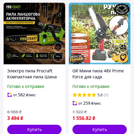
Электро пила Procraft
GR Мини пила 48V Prime
Компактная пила Шина
Force для сада
304мм Аккумуляторная
аккумуляторная ручная
Готово к отправке
Готово к отправке
мини пила Без АКБ и ЗУ
цепная пила для обрезки
Цепочная пила для
ветвей электро пил
582
от
₴
/мес
5.0
(1)
обрезки деревьев
Magnex25
259
от
₴
/мес
Минипила
6 988
₴
1 922
₴
3 494
₴
1 556
.82
₴
Купить
Купить