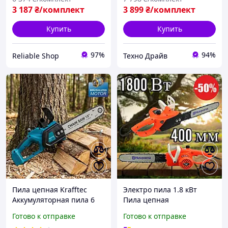
пила)
3 187
₴/комплект
3 899
₴/комплект
Купить
Купить
97%
94%
Reliable Shop
Техно Драйв
Пила цепная Krafftec
Электро пила 1.8 кВт
Аккумуляторная пила 6
Пила цепная
Ah Цепная пила на
электрическая 40 см
Готово к отправке
Готово к отправке
аккумуляторах для дома
Электропила по дереву