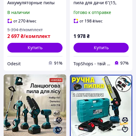
Аккумуляторные пилы
пила для дачи 6"(15,
(Шина 30 см)
Электро пила на
В наличии
Готово к отправке
Электропила на
аккумуляторе, Ручная
аккумуляторе для сада
садовая электропила LA-
270
198
от
₴
/мес
от
₴
/мес
цепная 52V/6Ah Электро
22
5 394
₴/комплект
пила 12" Пилы цепные
2 697
₴/комплект
1 978
₴
Купить
Купить
91%
97%
Odesit
TopShops - твій інтернет магазин