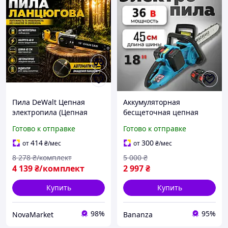
Пила DeWalt Цепная
Аккумуляторная
электропила (Цепная
бесщеточная цепная
пила на аккумуляторах
пила 18 дюймов 45см
Готово к отправке
Готово к отправке
для дома) Садовая
Мощная электро-пила с 2
аккумуляторная пила
акб для распилки дерева
414
300
от
₴
/мес
от
₴
/мес
(Пилы по дереву) Электро
8 278
₴/комплект
5 000
₴
пила
4 139
₴/комплект
2 997
₴
Купить
Купить
98%
95%
NovaMarket
Bananza