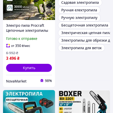
Садовая электропила
Ручная електропила
Ручную электропилу
Бесщеточная электропила
Электро пила Procraft
Цепочные электропилы
Электрическая цепная пила 
Аккумуляторная мини
Готово к отправке
Электропилы для обрезки де
цепная пила 3/8"
Бесщеточная
350
от
₴
/мес
Электропила для веток
аккумуляторная цепная
6 992
₴
пила
3 496
₴
Купить
98%
NovaMarket