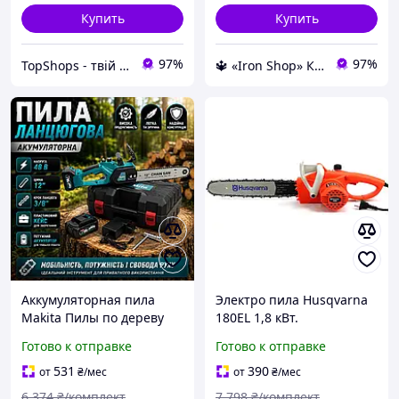
Купить
Купить
97%
97%
TopShops - твій інтернет магазин
🔱 «Iron Shop» Компетентность! Качество товара! Быстрая отправка! ✅
Аккумуляторная пила
Электро пила Husqvarna
Makita Пилы по дереву
180EL 1,8 кВт.
12" Цепные электропилы
Электрическая цепная
Готово к отправке
Готово к отправке
5 Ah Электрическая
пилка. Электропила
цепная пила для
531
390
от
₴
/мес
от
₴
/мес
заготовки дров (Электро
6 374
₴/комплект
7 798
₴/комплект