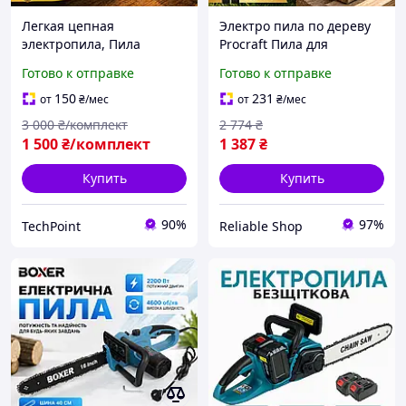
Легкая цепная
Электро пила по дереву
электропила, Пила
Procraft Пила для
электро ручная с 2
хозяйства Ручная садовая
Готово к отправке
Готово к отправке
аккумуляторами 24В 5Ah
электропила Мощная
шина 150 мм, Мини
садовая пила
150
231
от
₴
/мес
от
₴
/мес
цепная пила,
Акамуляторная цепная
3 000
₴/комплект
2 774
₴
Аккумуляторная пила
пила
1 500
₴/комплект
1 387
₴
Купить
Купить
90%
97%
TechPoint
Reliable Shop