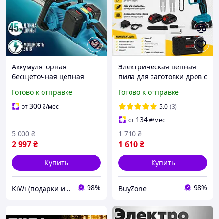
Аккумуляторная
Электрическая цепная
бесщеточная цепная
пила для заготовки дров с
пила 18 дюймов 45см
комплектом двух шин 6/8,
Готово к отправке
Готово к отправке
Мощная электро-пила с 2
Ручная садовая
акб для распилки дерева
электропила Польша 24V,
300
от
₴
/мес
5.0
(3)
KW
электро пила Боксер
134
от
₴
/мес
5 000
₴
1 710
₴
2 997
₴
1 610
₴
Купить
Купить
98%
98%
KiWi (подарки и декор для дома)
BuyZone