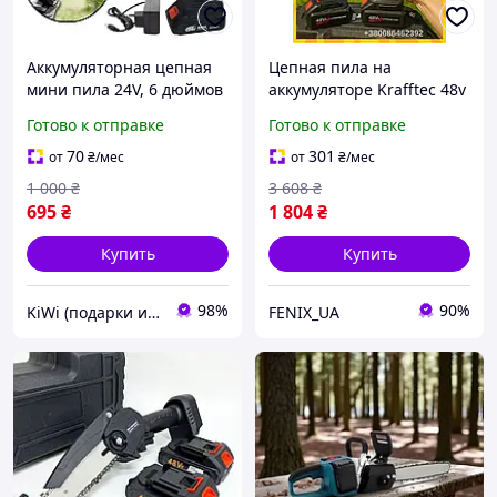
Аккумуляторная цепная
Цепная пила на
мини пила 24V, 6 дюймов
аккумуляторе Krafftec 48v
Садовая электро-пила
набор с 3 цепа и 2 шины
Готово к отправке
Готово к отправке
15см шина для дачи, сада
для дачи Электро пила с
TC
подачей смазки Пила
70
301
от
₴
/мес
от
₴
/мес
цепная ручная
1 000
₴
3 608
₴
695
₴
1 804
₴
Купить
Купить
98%
90%
KiWi (подарки и декор для дома)
FENIX_UA