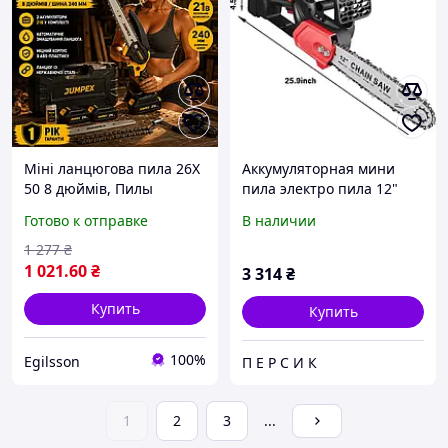
Міні ланцюгова пила 26X
Аккумуляторная мини
50 8 дюймів, Пилы
пила электро пила 12"
садовые 2 АКБ 21В, Пила
48V +2АКБ электропила +
Готово к отправке
В наличии
электро ручная шина 240
кейс.
мм Жовта,
1 277
₴
Электроинструмент,
1 021
.60
₴
3 314
₴
Пилы садовы
Купить
Купить
100%
Egilsson
П Е Р С И К
1
2
3
...