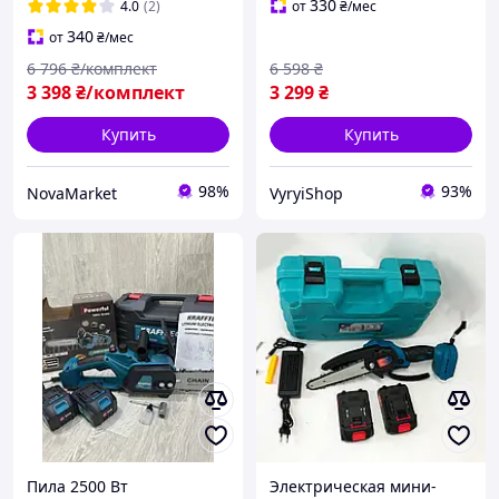
(Садовая аккумуляторная
13 м/сек Цепные
330
4.0
(2)
от
₴
/мес
пила) Электро пила
электропилы
340
от
₴
/мес
6 796
₴/комплект
6 598
₴
3 398
₴/комплект
3 299
₴
Купить
Купить
98%
93%
NovaMarket
VyryiShop
Пила 2500 Вт
Электрическая мини-