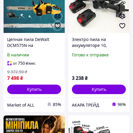
Цепная пила DeWalt
Электро пила на
DCM575N на
аккумуляторе 10,
аккумуляторах для дома,
Аккумуляторная цепная
В наличии
Готово к отправке
Электрическая цепная
пила хорошего качества,
пила для заготовки дров,
Дачная пилка FU-44
750
от
₴
/мес
Электро пила
9 372
.50
₴
7 498
₴
3 238
₴
Купить
Купить
85%
96%
Market of ALL
АКАРА ТРЕЙД