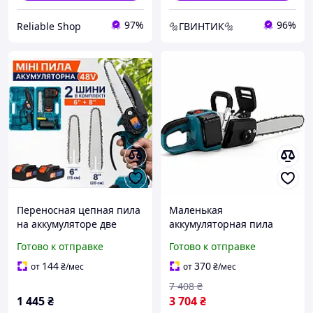
97%
96%
Reliable Shop
🔩ГВИНТИК🔩
Переносная цепная пила
Маленькая
на аккумуляторе две
аккумуляторная пила
шины 6" и 8"
электро по дереву Пилы
Готово к отправке
Готово к отправке
Электропилы для дома,
для домашнего
Электро пила на
использования сада
144
370
от
₴
/мес
от
₴
/мес
аккумуляторе IJ-48
Електропила пила-16
7 408
₴
1 445
₴
3 704
₴