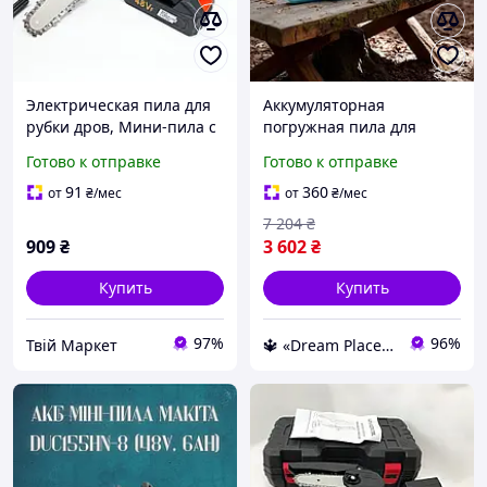
Электрическая пила для
Аккумуляторная
рубки дров, Мини-пила с
погружная пила для
долгой работой батареи,
резки древесины Электро
Готово к отправке
Готово к отправке
Электро пила на
пила цепная
аккумуляторе JX-83
Аккумуляторные цепные
91
360
от
₴
/мес
от
₴
/мес
пилы для дачи
7 204
₴
909
₴
3 602
₴
Купить
Купить
97%
96%
Твій Маркет
🔱 «Dream Place» Компетентность! Качество товара! Быстрая отправка! ✅