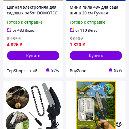
Цепная электропила для
Мини пила 48V для сада
садовых работ DOMOTEC
шина 20 см Ручная
4в1, Цепная пила для
цепная пила для дерева
Готово к отправке
Готово к отправке
леса, Электро пила на
6050 об/мин с 2 акб 4,0 Ач
аккумуляторе LB-50
Пилы для обрезки ветвей
483
110
от
₴
/мес
от
₴
/мес
Электро пила
8 237
₴
3 020
₴
4 826
₴
1 320
₴
Купить
Купить
97%
98%
TopShops - твій інтернет магазин
BuyZone