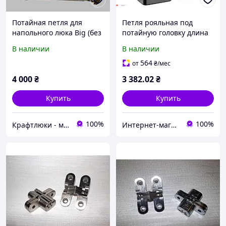
Потайная петля для
Петля рояльная под
напольного люка Big (без
потайную головку длина
покрытия)
2 м ширина 40мм
В наличии
В наличии
толщина 1.5
564
от
₴
/мес
4 000
₴
3 382
.02
₴
Купить
Купить
100%
100%
Крафтлюки - майстерня прихованих рішень
Интернет-магазин "Речной"