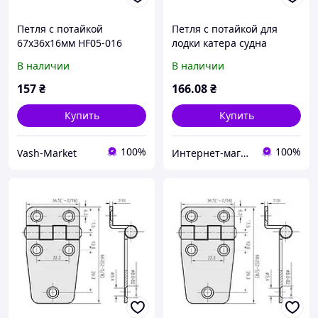
Петля с потайкой
Петля с потайкой для
67х36х16мм HF05-016
лодки катера судна
68х36х19мм HF05-019
В наличии
В наличии
157
₴
166
.08
₴
Купить
Купить
100%
100%
Vash-Market
Интернет-магазин DVmarket