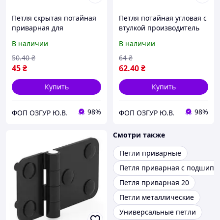
Петля скрытая потайная
Петля потайная угловая с
приварная для
втулкой производитель
электрошкафов Oskar 57
Oskar под сварку 57 мм
В наличии
В наличии
мм Сталь оцинкованная
Угол открытия 130 Хром
(308.V1) Винты
(348) Метизы в комплекте
50
.40
₴
64
₴
45
₴
62
.40
₴
Купить
Купить
98%
98%
ФОП ОЗГУР Ю.В.
ФОП ОЗГУР Ю.В.
Смотри также
Петли приварные
Петля приварная с подшипн
Петля приварная 20
Петли металлические
Универсальные петли