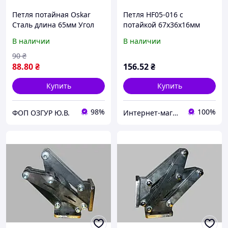
Петля потайная Oskar
Петля HF05-016 с
Сталь длина 65мм Угол
потайкой 67х36х16мм
открытия 120 грд Хром
В наличии
В наличии
(372.V3) Метизы в
комплекте
90
₴
88
.80
₴
156
.52
₴
Купить
Купить
98%
100%
ФОП ОЗГУР Ю.В.
Интернет-магазин "Речной"