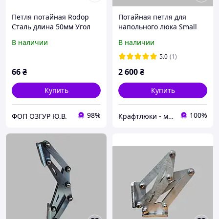
Петля потайная Rodop
Потайная петля для
Сталь длина 50мм Угол
напольного люка Small
открытия 110 грд Хром
В наличии
В наличии
(347) Метизы в комплекте
5.0
(1)
66
₴
2 600
₴
Купить
Купить
98%
100%
ФОП ОЗГУР Ю.В.
Крафтлюки - майстерня прихованих рішень