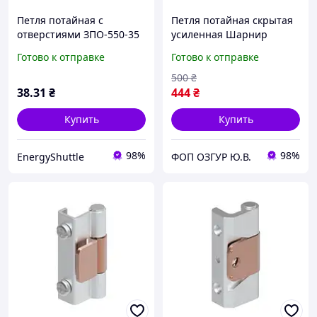
Петля потайная с
Петля потайная скрытая
отверстиями ЗПО-550-35
усиленная Шарнир
TNSy для металлических
профильный Oskar Угол
Готово к отправке
Готово к отправке
корпусов и щитового
открытия 180грд Латунь
оборудования
80мм Хром (341) Метизы в
500
₴
комплекте
38
.31
₴
444
₴
Купить
Купить
98%
98%
EnergyShuttle
ФОП ОЗГУР Ю.В.