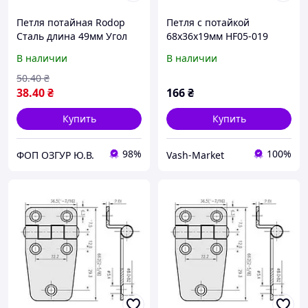
Петля потайная Rodop
Петля с потайкой
Сталь длина 49мм Угол
68х36х19мм HF05-019
открытия 110 грд Хром
В наличии
В наличии
(357) Метизы в комплекте
50
.40
₴
38
.40
₴
166
₴
Купить
Купить
98%
100%
ФОП ОЗГУР Ю.В.
Vash-Market