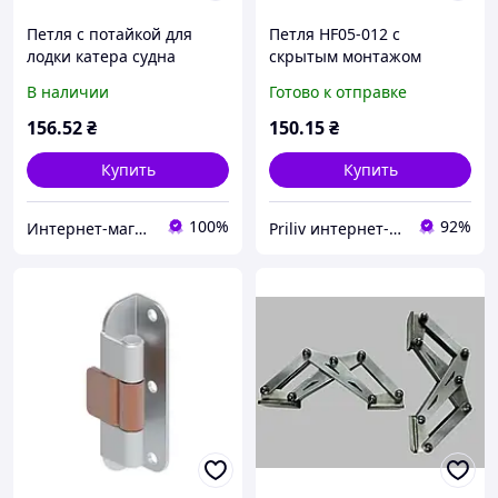
Петля с потайкой для
Петля HF05-012 с
лодки катера судна
скрытым монтажом
67х36х16мм HF05-016
66х36х12.7 мм новая для
В наличии
Готово к отправке
лодки и катера
156
.52
₴
150
.15
₴
Купить
Купить
100%
92%
Интернет-магазин DVmarket
Priliv интернет-магазин