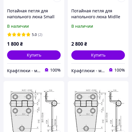
Потайная петля для
Потайная петля для
напольного люка Small
напольного люка Midlle
(без покрытия)
(без покрытия)
В наличии
В наличии
5.0
(2)
1 800
₴
2 800
₴
Купить
Купить
100%
100%
Крафтлюки - майстерня прихованих рішень
Крафтлюки - майстерня прихованих рішень