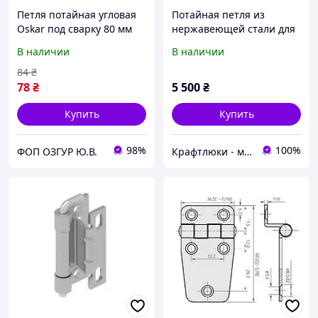
Петля потайная угловая
Потайная петля из
Oskar под сварку 80 мм
нержавеющей стали для
Угол открытия 110 Хром
напольного люка Small
В наличии
В наличии
(356.V1) Метизы в
комплекте
84
₴
78
₴
5 500
₴
Купить
Купить
98%
100%
ФОП ОЗГУР Ю.В.
Крафтлюки - майстерня прихованих рішень