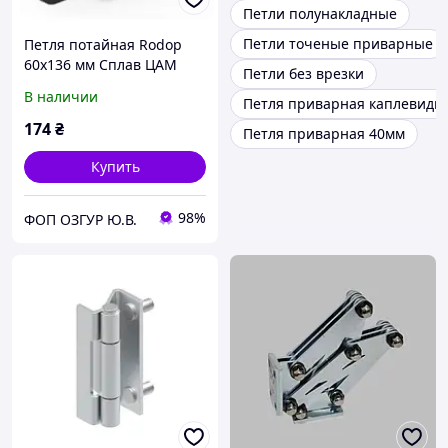
Петли полунакладные
Петли точеные приварные
Петля потайная Rodop
60х136 мм Сплав ЦАМ
Петли без врезки
Черная (360.V3.2) Метизы
В наличии
Петля приварная каплевидн
в комплекте
174
₴
Петля приварная 40мм
Купить
98%
ФОП ОЗГУР Ю.В.