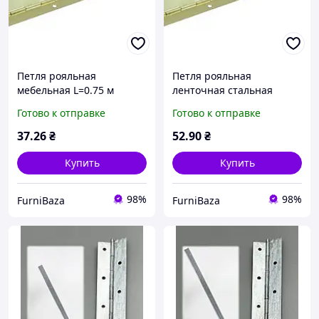
Петля рояльная
Петля рояльная
мебельная L=0.75 м
ленточная стальная
золотистая 30х0.5 мм 04-
1000х30х0.5 мм
Готово к отправке
Готово к отправке
275 для мебельных
золотистая 04-275 для
дверок, крышек и
монтажа мебельных
37
.26
₴
52
.90
₴
фасадов
фасадов, крышек
сундуков
Купить
Купить
98%
98%
FurniBaza
FurniBaza