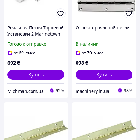
Рояльная Петля Торцевой
Отрезок рояльной петли.
Установки 2 Marinetown
Готово к отправке
В наличии
69
70
от
₴
/мес
от
₴
/мес
692
₴
698
₴
Купить
Купить
92%
98%
Michman.com.ua
machinery.in.ua