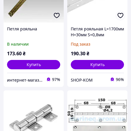
Петля рояльна
Петля рояльная L=1700мм
H=30мм S=0,8мм
оцинкованая
В наличии
Под заказ
173
.60
₴
190
.30
₴
Купить
Купить
97%
96%
интернет-магазин Zamok911
SHOP-KOM