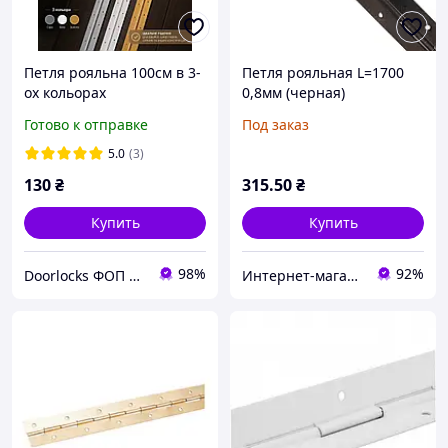
Петля рояльна 100см в 3-
Петля рояльная L=1700
ох кольорах
0,8мм (черная)
Готово к отправке
Под заказ
5.0
(3)
130
₴
315
.50
₴
Купить
Купить
98%
92%
Doorlocks ФОП Владика Л.І.
Интернет-магазин"Все Для Мебели"