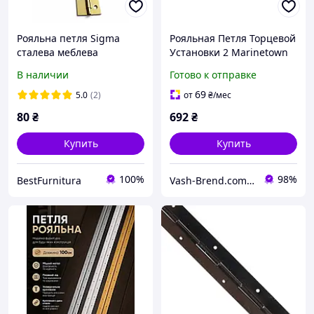
Рояльна петля Sigma
Рояльная Петля Торцевой
сталева меблева
Установки 2 Marinetown
накладна L-750мм Золото
В наличии
Готово к отправке
(MP0076)
69
5.0
(2)
от
₴
/мес
80
₴
692
₴
Купить
Купить
100%
98%
BestFurnitura
Vash-Brend.com.ua