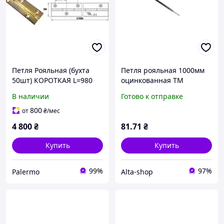
Петля Рояльная (бухта
Петля рояльная 1000мм
50шт) КОРОТКАЯ L=980
оцинкованная ТМ
мм
NIKIFOROFF
В наличии
Готово к отправке
800
от
₴
/мес
4 800
₴
81
.71
₴
Купить
Купить
99%
97%
Palermo
Alta-shop