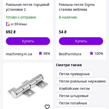
Рояльная петля торцевой
Рояльна петля Sigma
установки 2
сталева меблева
накладна L-500мм Золото
Готово к отправке
В наличии
(MP0075)
69
от
₴
/мес
692
₴
54
₴
Купить
Купить
98%
100%
machinery.in.ua
BestFurnitura
Смотри также
Петли приварные
Петли рояльные нержавеющ
Ковбойские петли
Петли штыревые
Петли потайные