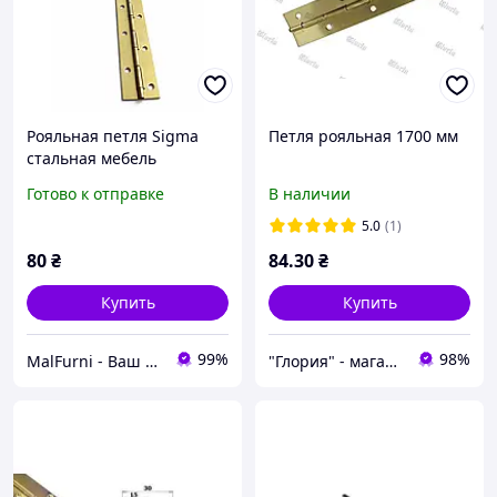
Рояльная петля Sigma
Петля рояльная 1700 мм
стальная мебель
накладная L-900мм
Готово к отправке
В наличии
Золото (MP0072)
5.0
(1)
80
₴
84
.30
₴
Купить
Купить
99%
98%
MalFurni - Ваш надійний партнер з меблевої та дверної фурнітури
"Глория" - магазин мебельной фурнитури