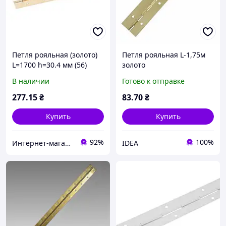
Петля рояльная (золото)
Петля рояльная L-1,75м
L=1700 h=30.4 мм (56)
золото
В наличии
Готово к отправке
277
.15
₴
83
.70
₴
Купить
Купить
92%
100%
Интернет-магазин"Все Для Мебели"
IDEA