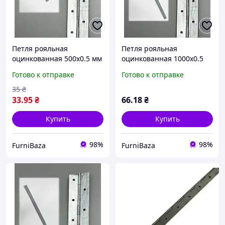
Петля рояльная
Петля рояльная
оцинкованная 500х0.5 мм
оцинкованная 1000х0.5
складная поворотная для
мм 04-27 1м для мебели,
Готово к отправке
Готово к отправке
деревянной мебели,
дверок шкафов, крышек
шкафов и столов
столов и сундуков
35
₴
33
.95
₴
66
.18
₴
Купить
Купить
98%
98%
FurniBaza
FurniBaza