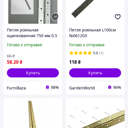
Петля рояльная
Петля рояльная L100см
оцинкованная 750 мм 0.5
№061203
мм для мебели складная
Готово к отправке
Готово к отправке
поворотная
5.0
(1)
60
₴
58
.20
₴
118
₴
Купить
Купить
98%
96%
FurniBaza
GardenWorld